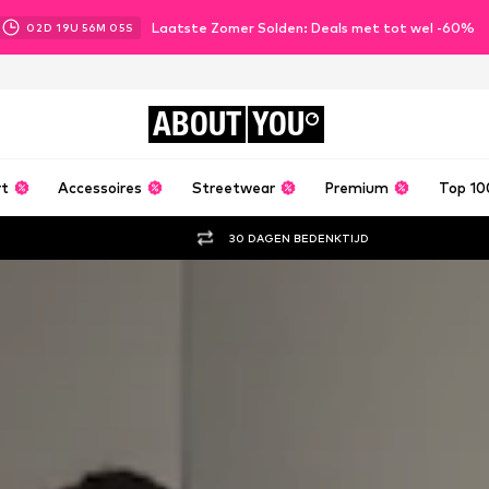
Laatste Zomer Solden: Deals met tot wel -60%
02
D
19
U
56
M
02
S
ABOUT
YOU
rt
Accessoires
Streetwear
Premium
Top 10
30 DAGEN BEDENKTIJD