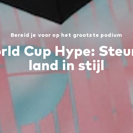
Bereid je voor op het grootste podium
rld Cup Hype: Steun
land in stijl