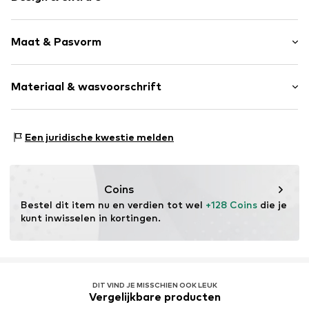
Effen
Maat & Pasvorm
Katoen
Blauw denim
Lengte: Kort/mini
Materiaal & wasvoorschrift
Pasvorm: Regular
Item nr.
DQ2838D0ABX-DQ01-6A
Materiaal: 100% Katoen
Een juridische kwestie melden
Coins
Bestel dit item nu en verdien tot wel 
+128 Coins
 die je 
kunt inwisselen in kortingen.
DIT VIND JE MISSCHIEN OOK LEUK
Vergelijkbare producten