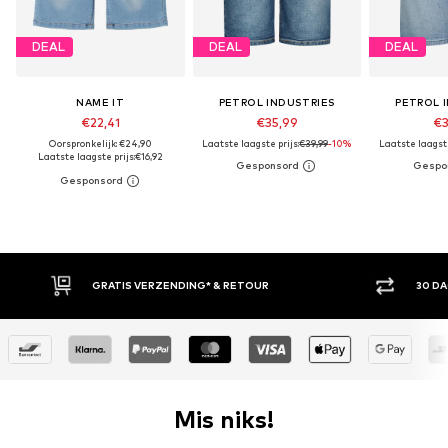
DEAL
DEAL
DEAL
NAME IT
PETROL INDUSTRIES
PETROL 
€22,41
€35,99
€3
Oorspronkelijk: €24,90
Laatste laagste prijs:
€39,99
-10%
Laatste laagste
Laatste laagste prijs:
€16,92
30 DAGEN BEDENKTIJD
ACH
Mis niks!