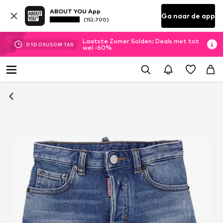
ABOUT YOU App
Ga naar de app
(152.700)
Laatste Zomer Solden: Deals met tot
01
D
05
U
50
M
15
S
wel -60%