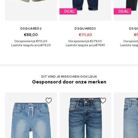
DEAL
DEAL
DSQUARED2
DSQUARED2
DSQ
€88,00
€111,60
€5
Oorspronkelijk: €110,00
Oorspronkelijk: €279,00
Oorspronke
Laatste laagste prijs:
€79,20
Laatste laagste prijs:
€79,90
Laatste laags
DIT VIND JE MISSCHIEN OOK LEUK
Gesponsord door onze merken