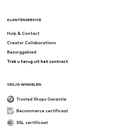
ADIDAS ORIGINALS
new balance
NAME IT
ADIDAS SPORTSWEAR
KLANTENSERVICE
Next
Nike Sportswear
Hulp & Contact
WE Fashion
Jack & Jones Junior
Creator Collaborations
Bezorggebied
Trek u terug uit het contract
VEILIG WINKELEN
Trusted Shops Garantie
Becommerce certificaat
SSL certificaat