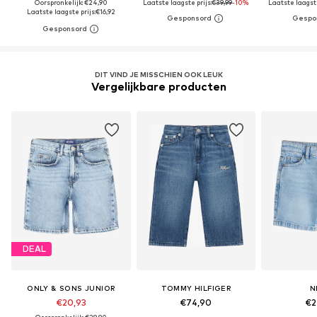
Oorspronkelijk: €24,90
Laatste laagste prijs:
€39,99
-10%
Laatste laagste
Laatste laagste prijs:
€16,92
DIT VIND JE MISSCHIEN OOK LEUK
Vergelijkbare producten
DEAL
ONLY & SONS JUNIOR
TOMMY HILFIGER
N
€20,93
€74,90
€2