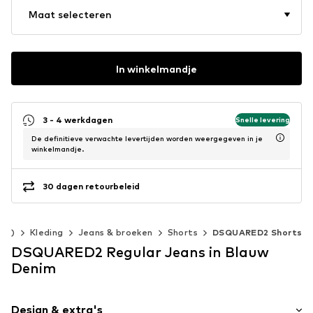
Maat selecteren
In winkelmandje
3 - 4 werkdagen
Snelle levering
De definitieve verwachte levertijden worden weergegeven in je
winkelmandje.
30 dagen retourbeleid
140)
Kleding
Jeans & broeken
Shorts
DSQUARED2 Shorts
DSQUARED2 Regular Jeans in Blauw
Denim
Design & extra's