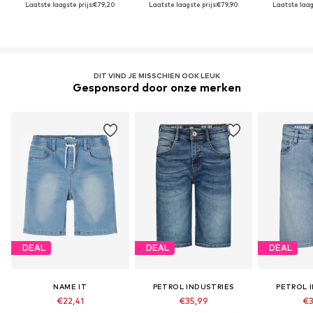
Laatste laagste prijs:
€79,20
Laatste laagste prijs:
€79,90
Laatste laags
DIT VIND JE MISSCHIEN OOK LEUK
Gesponsord door onze merken
DEAL
DEAL
DEAL
NAME IT
PETROL INDUSTRIES
PETROL 
€22,41
€35,99
€3