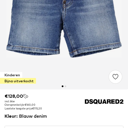
Kinderen
Bijna uitverkocht
€128,00
€128,00
incl. btw
incl. btw
Oorspronkelijk: €160,00
Oorspronkelijk: €160,00
Laatste laagste prijs:
Laatste laagste prijs:
€115,20
€115,20
Kleur
:
Blauw denim