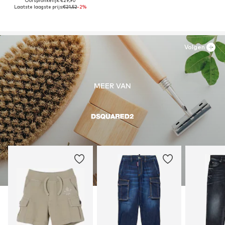
Oorspronkelijk: €29,90
Laatste laagste prijs:
€21,52
-2%
Volgen
MEER VAN