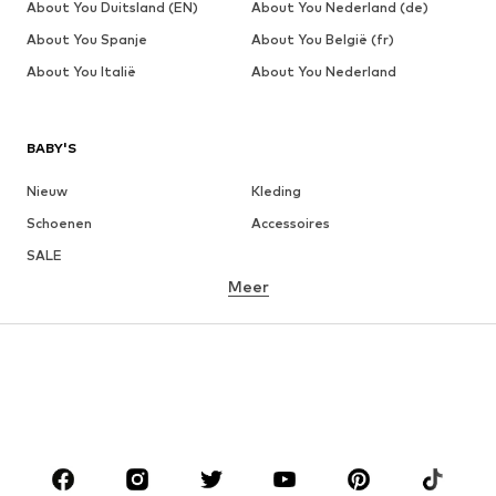
About You Duitsland (EN)
About You Nederland (de)
About You Spanje
About You België (fr)
About You Italië
About You Nederland
BABY'S
Nieuw
Kleding
Schoenen
Accessoires
SALE
Meer
MEISJES
Kinderen (maat 92-140)
Teens (maat 140-176)
JONGENS
Kinderen (maat 92-140)
Teens (maat 140-176)
MERKEN