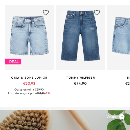
DEAL
ONLY & SONS JUNIOR
TOMMY HILFIGER
N
€20,93
€74,90
€2
Oorspronkelijk: €29,90
Laatste laagste prijs:
€21,52
-2%
Volgen