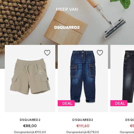
MEER VAN
DEAL
DEAL
DSQUARED2
DSQUARED2
DSQ
€88,00
€111,60
€5
Oorspronkelijk: €110,00
Oorspronkelijk: €279,00
Oorspronke