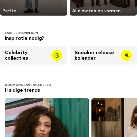
Petite
Alle maten en vormen
LAAT JE INSPIREREN
Inspiratie nodig?
Celebrity
Sneaker release
collecties
kalender
DOOR ONS SAMENGESTELD
Huidige trends