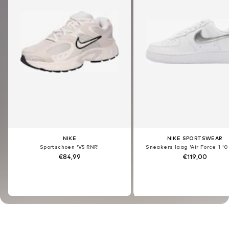
NIKE
NIKE SPORTSWEAR
NIKE
NIKE SPORTSWEAR
Sportschoen 'V5 RNR'
Sneakers laag 'Air Force 1 '0
Sportschoen 'V5 RNR'
Sneakers laag 'Air Force 1 '0
€84,99
€119,00
€84,99
€119,00