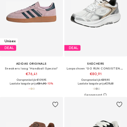
Unisex
DEAL
DEAL
ADIDAS ORIGINALS
SKECHERS
Sneakers laag 'Handball Spezial'
Loopschoen 'GO RUN CONSISTENT 2.0'
€76,41
€80,91
Oorspronkelijk: €109,95
Oorspronkelijk: €89,90
Laatste laagste prijs:
€84,90
-10%
Laatste laagste prijs:
€39,68