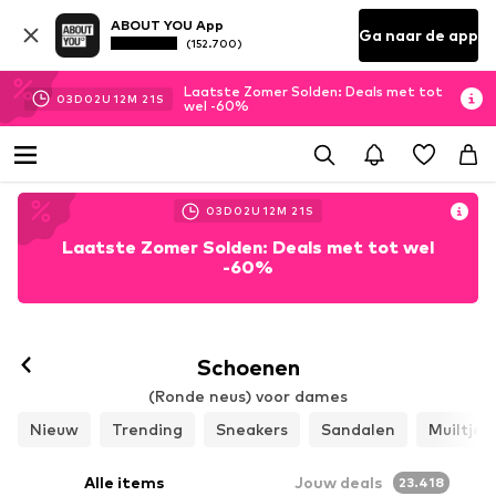
ABOUT YOU App
Ga naar de app
(152.700)
Laatste Zomer Solden: Deals met tot
03
D
02
U
12
M
19
S
wel -60%
03
D
02
U
12
M
19
S
Laatste Zomer Solden: Deals met tot wel
-60%
Schoenen
(Ronde neus) voor dames
Nieuw
Trending
Sneakers
Sandalen
Muiltjes
Alle items
Jouw deals
23.418