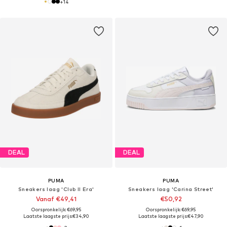
+
14
DEAL
DEAL
PUMA
PUMA
Sneakers laag 'Club II Era'
Sneakers laag 'Carina Street'
Vanaf €49,41
€50,92
Oorspronkelijk: €69,95
Oorspronkelijk: €69,95
Laatste laagste prijs:
€34,90
Laatste laagste prijs:
€47,90