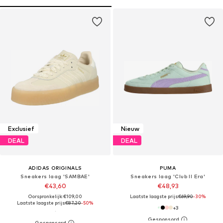
Exclusief
Nieuw
DEAL
DEAL
ADIDAS ORIGINALS
PUMA
Sneakers laag 'SAMBAE'
Sneakers laag 'Club II Era'
€43,60
€48,93
Oorspronkelijk: €109,00
Laatste laagste prijs:
€69,90
-30%
Laatste laagste prijs:
€87,20
-50%
+
3