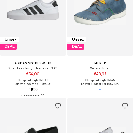
Unisex
Unisex
DEAL
DEAL
ADIDAS SPORTSWEAR
RIEKER
Sneakers laag 'Breaknet 3.0'
Veterschoen
€54,00
€48,97
Oorspronkelijk: €60,00
Oorspronkelijk: €69,95
Laatste laagste prijs:
€47,61
Laatste laagste prijs:
€24,95