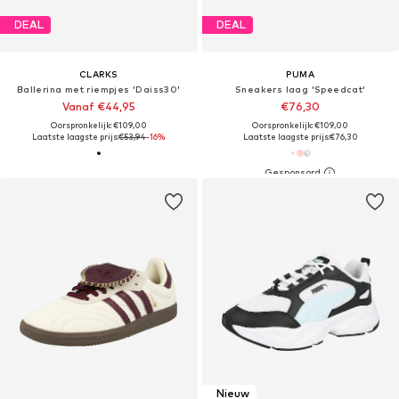
DEAL
DEAL
CLARKS
PUMA
Ballerina met riempjes 'Daiss30'
Sneakers laag 'Speedcat'
Vanaf €44,95
€76,30
Oorspronkelijk: €109,00
Oorspronkelijk: €109,00
Laatste laagste prijs:
€53,94
-16%
Laatste laagste prijs:
€76,30
Nieuw