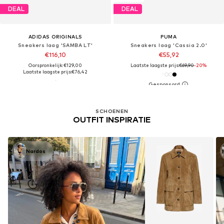
DEAL
DEAL
ADIDAS ORIGINALS
PUMA
Sneakers laag 'SAMBA LT'
Sneakers laag 'Cassia 2.0'
€116,10
€55,92
Oorspronkelijk: €129,00
Laatste laagste prijs:
€69,90
-20%
Laatste laagste prijs:
€76,42
SCHOENEN
OUTFIT INSPIRATIE
Nardos