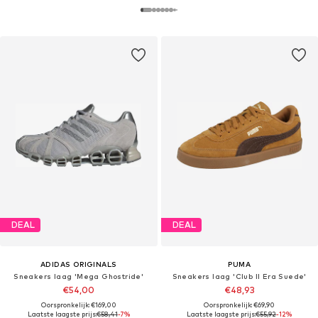
DEAL
DEAL
ADIDAS ORIGINALS
PUMA
Sneakers laag 'Mega Ghostride'
Sneakers laag 'Club II Era Suede'
€54,00
€48,93
Oorspronkelijk: €169,00
Oorspronkelijk: €69,90
Laatste laagste prijs:
€58,41
-7%
Laatste laagste prijs:
€55,92
-12%