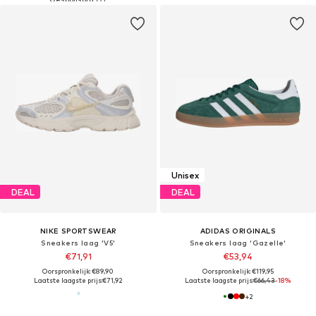
Unisex
DEAL
DEAL
NIKE SPORTSWEAR
ADIDAS ORIGINALS
Sneakers laag 'V5'
Sneakers laag 'Gazelle'
€71,91
€53,94
Oorspronkelijk: €89,90
Oorspronkelijk: €119,95
Laatste laagste prijs:
€71,92
Laatste laagste prijs:
€66,43
-18%
+
2