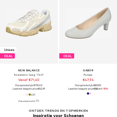
Unisex
DEAL
DEAL
NEW BALANCE
GABOR
Sneakers laag '740'
Pumps
Vanaf €71,40
€47,94
Oorspronkelijk: €119,00
Oorspronkelijk: €89,90
Laatste laagste prijs:
€62,91
Laatste laagste prijs:
€58,44
-18%
+
21
ONTDEK TRENDS EN TOPMERKEN
Inspiratie voor Schoenen