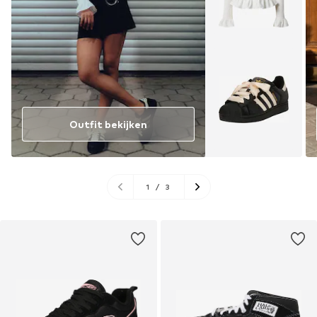
Outfit bekijken
1
/
3