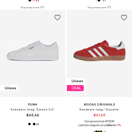
+
3
+
1
Unisex
Unisex
DEAL
PUMA
ADIDAS ORIGINALS
Sneakers laag 'Smash 3.0'
Sneakers laag 'Gazelle'
€49,46
€61,69
Oorspronkelijk: €119,95
+
8
Laatste laagste prijs:
€66,43
-7%
+
2