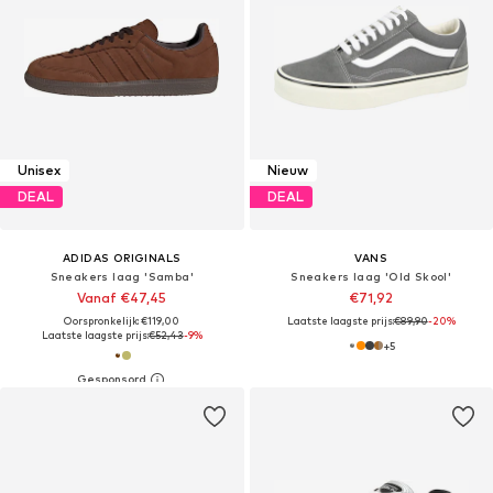
Unisex
Nieuw
DEAL
DEAL
ADIDAS ORIGINALS
VANS
Sneakers laag 'Samba'
Sneakers laag 'Old Skool'
Vanaf €47,45
€71,92
Oorspronkelijk: €119,00
Laatste laagste prijs:
€89,90
-20%
Laatste laagste prijs:
€52,43
-9%
+
5