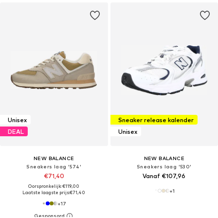
Unisex
Sneaker release kalender
DEAL
Unisex
NEW BALANCE
NEW BALANCE
Sneakers laag '574'
Sneakers laag '530'
€71,40
Vanaf €107,96
Oorspronkelijk: €119,00
+
1
Laatste laagste prijs:
€71,40
+
17