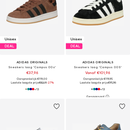
Unisex
Unisex
DEAL
DEAL
ADIDAS ORIGINALS
ADIDAS ORIGINALS
Sneakers laag 'Campus 00s'
Sneakers laag 'Campus 00S'
€37,96
Vanaf €101,96
Oorspronkelijk: €119,00
Oorspronkelijk: €119,95
Laatste laagste prijs:
€52,11
-27%
Laatste laagste prijs:
€95,96
+
13
+
13