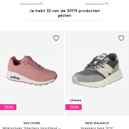
Je hebt 32 van de 33119 producten
gezien
Unisex
DEAL
DEAL
SKECHERS
NEW BALANCE
Veterschoen 'Skechers Uno-Stand on Air'
Sneakers laag '370'