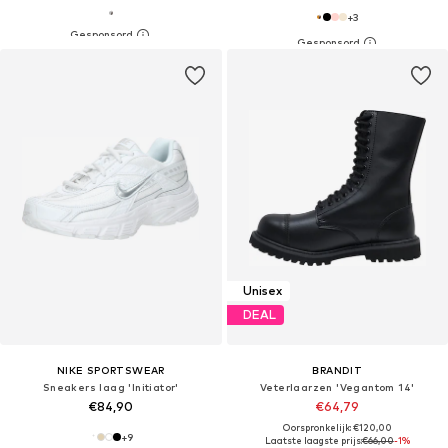
+
3
Unisex
DEAL
NIKE SPORTSWEAR
BRANDIT
Sneakers laag 'Initiator'
Veterlaarzen 'Vegantom 14'
€84,90
€64,79
Oorspronkelijk: €120,00
+
9
Laatste laagste prijs:
€66,00
-1%