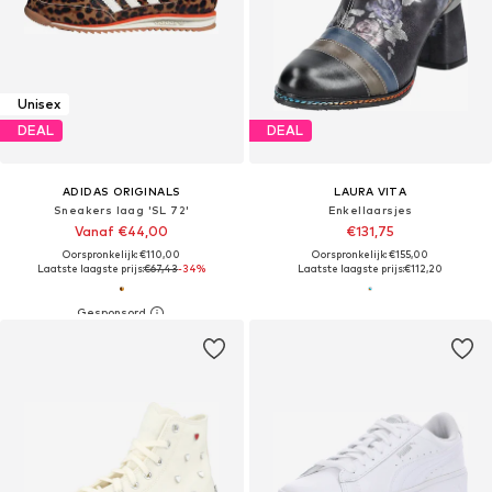
Unisex
DEAL
DEAL
ADIDAS ORIGINALS
LAURA VITA
Sneakers laag 'SL 72'
Enkellaarsjes
Vanaf €44,00
€131,75
Oorspronkelijk: €110,00
Oorspronkelijk: €155,00
Laatste laagste prijs:
€67,43
-34%
Laatste laagste prijs:
€112,20