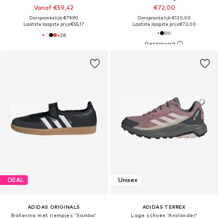
Vanaf €59,42
€72,00
Oorspronkelijk: €79,90
Oorspronkelijk: €120,00
Laatste laagste prijs:
€55,17
Laatste laagste prijs:
€72,00
+
28
DEAL
Unisex
ADIDAS ORIGINALS
ADIDAS TERREX
Ballerina met riempjes 'Samba'
Lage schoen 'Anylander'