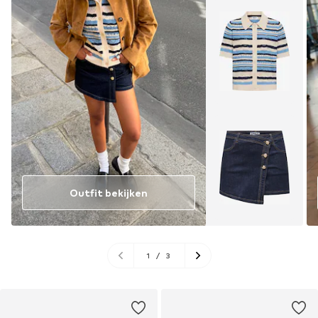
Outfit bekijken
1
/
3