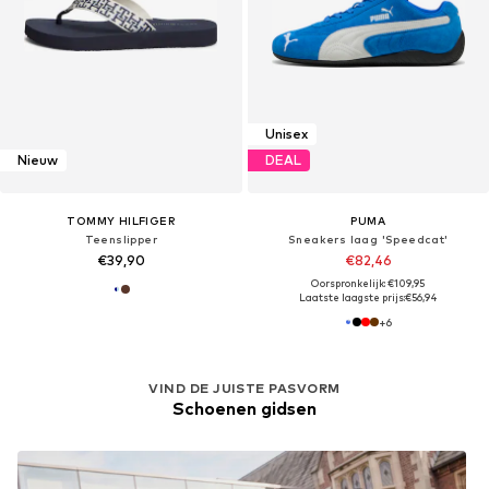
Unisex
Nieuw
DEAL
TOMMY HILFIGER
PUMA
Teenslipper
Sneakers laag 'Speedcat'
€39,90
€82,46
Oorspronkelijk: €109,95
Laatste laagste prijs:
€56,94
+
6
VIND DE JUISTE PASVORM
Schoenen gidsen