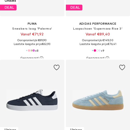
Unisex
DEAL
DEAL
PUMA
ADIDAS PERFORMANCE
Sneakers laag 'Palermo'
Loopschoen 'Supernova Rise 3'
Vanaf €71,92
Vanaf €89,40
Oorspronkelijk: €89,90
Oorspronkelijk: €149,00
Laatste laagste prijs:
€62,93
Laatste laagste prijs:
€76,41
+
8
+
9
Unisex
Unisex