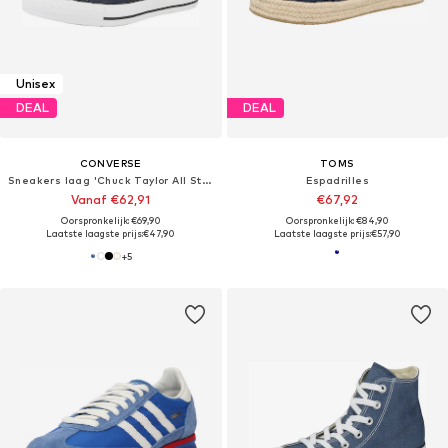
Unisex
DEAL
DEAL
CONVERSE
TOMS
Sneakers laag 'Chuck Taylor All Star Classic'
Espadrilles
Vanaf €62,91
€67,92
Oorspronkelijk: €69,90
Oorspronkelijk: €84,90
Laatste laagste prijs:
€47,90
Laatste laagste prijs:
€57,90
+
5