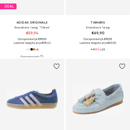
DEAL
ADIDAS ORIGINALS
TAMARIS
Sneakers laag 'Tokyo'
Sneakers laag
€59,94
€69,90
Oorspronkelijk: €99,90
Oorspronkelijk: €99,95
Laatste laagste prijs:
€59,42
Laatste laagste prijs:
€63,92
+
3
+
23