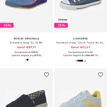
Unisex
DEAL
DEAL
ADIDAS ORIGINALS
CONVERSE
Sneakers laag 'SL 72 RS'
Sneakers hoog 'Chuck Taylor All Star Classic'
Vanaf €89,91
Vanaf €63,67
Oorspronkelijk: €99,90
Oorspronkelijk: €74,90
Laatste laagste prijs:
€59,92
Laatste laagste prijs:
€64,90
-1%
+
4