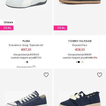
Unisex
DEAL
DEAL
PUMA
TOMMY HILFIGER
Sneakers laag 'Speedcat'
Espadrilles
€87,20
€38,32
Oorspronkelijk: €109,00
Oorspronkelijk: €59,90
Laatste laagste prijs:
€87,20
Laatste laagste prijs:
€41,93
-8%