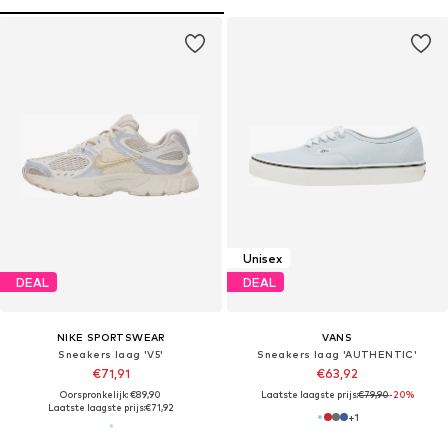
Unisex
DEAL
DEAL
NIKE SPORTSWEAR
VANS
Sneakers laag 'V5'
Sneakers laag 'AUTHENTIC'
€71,91
€63,92
Oorspronkelijk: €89,90
Laatste laagste prijs:
€79,90
-20%
Laatste laagste prijs:
€71,92
+
1