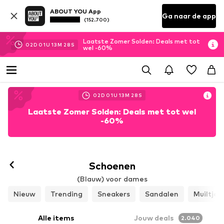
ABOUT YOU App
Ga naar de app
(152.700)
Laatste Zomer Solden: Deals met tot
02
D
01
U
13
M
26
S
wel -60%
02
D
01
U
13
M
26
S
Laatste Zomer Solden: Deals met tot wel
-60%
Volgen
Schoenen
(Blauw) voor dames
Nieuw
Trending
Sneakers
Sandalen
Muiltjes
Alle items
Jouw deals
2.040