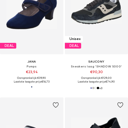
Unisex
DEAL
DEAL
JANA
SAUCONY
Pumps
Sneakers laag 'SHADOW 5000'
€23,94
€90,30
Oorspronkelijk: €39,90
Oorspronkelijk: €129,00
Laatste laagste prijs:
€16,73
Laatste laagste prijs:
€74,90
+
3