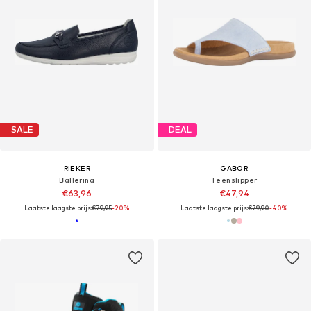
SALE
DEAL
RIEKER
GABOR
Ballerina
Teenslipper
€63,96
€47,94
Laatste laagste prijs:
€79,95
-20%
Laatste laagste prijs:
€79,90
-40%