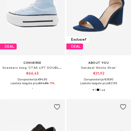
Exclusief
DEAL
DEAL
CONVERSE
ABOUT YOU
Sneakers hoog 'CTAS LIFT DOUBLE STACK'
Sandaal 'Alisha Shoe'
€66,43
€31,92
Oorspronkelijk: €94,90
Oorspronkelijk: €39,90
Laatste laagste prijs:
€74,90
-11%
Laatste laagste prijs:
€27,93
+
4