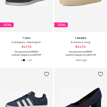
DEAL
DEAL
TOMS
TAMARIS
Instappers 'Alpargata'
Sneakers laag
€47,92
€44,94
Oorspronkelijk: €59,90
Oorspronkelijk: €99,95
Laatste laagste prijs:
€35,91
Laatste laagste prijs:
€34,93
+
7
+
23