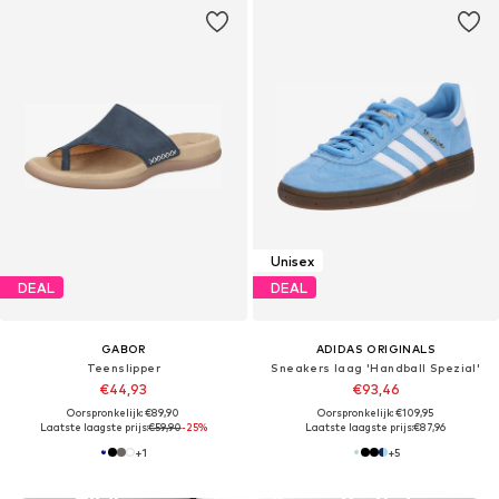
Unisex
DEAL
DEAL
GABOR
ADIDAS ORIGINALS
Teenslipper
Sneakers laag 'Handball Spezial'
€44,93
€93,46
Oorspronkelijk: €89,90
Oorspronkelijk: €109,95
Laatste laagste prijs:
€59,90
-25%
Laatste laagste prijs:
€87,96
+
1
+
5