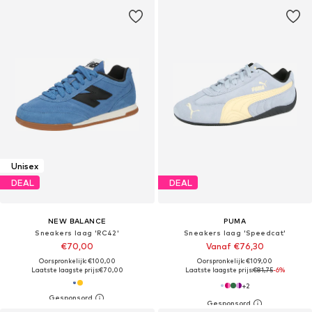
Unisex
DEAL
DEAL
NEW BALANCE
PUMA
Sneakers laag 'RC42'
Sneakers laag 'Speedcat'
€70,00
Vanaf €76,30
Oorspronkelijk: €100,00
Oorspronkelijk: €109,00
Laatste laagste prijs:
€70,00
Laatste laagste prijs:
€81,75
-6%
+
2