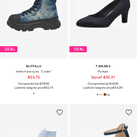
DEAL
DEAL
BUFFALO
TAMARIS
Veterlaarsjes 'Cade'
Pumps
€53,75
Vanaf €35,91
Oorspronkelijk: €119,90
Oorspronkelijk: €49,95
Laatste laagste prijs:
€53,75
Laatste laagste prijs:
€34,90
+
4