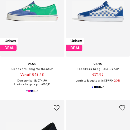
Unisex
Unisex
DEAL
DEAL
VANS
VANS
Sneakers laag 'Authentic'
Sneakers laag 'Old Skool'
Vanaf €45,43
€71,92
Oorspronkelijk: €74,90
Laatste laagste prijs:
€89,90
-20%
Laatste laagste prijs:
€26,91
+
6
+
1