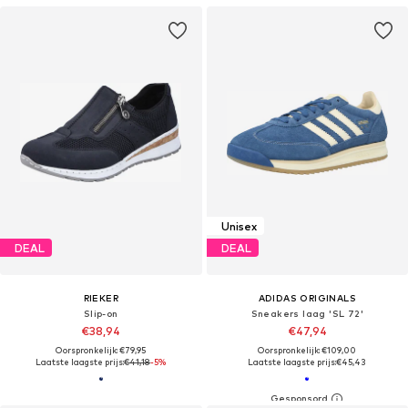
Unisex
DEAL
DEAL
RIEKER
ADIDAS ORIGINALS
Slip-on
Sneakers laag 'SL 72'
€38,94
€47,94
Oorspronkelijk: €79,95
Oorspronkelijk: €109,00
Laatste laagste prijs:
€41,18
-5%
Laatste laagste prijs:
€45,43