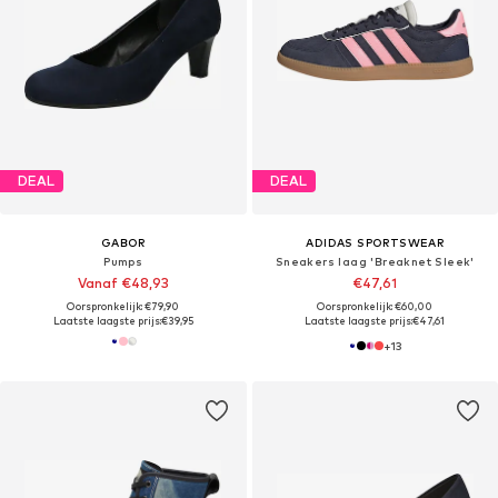
DEAL
DEAL
GABOR
ADIDAS SPORTSWEAR
Pumps
Sneakers laag 'Breaknet Sleek'
Vanaf €48,93
€47,61
Oorspronkelijk: €79,90
Oorspronkelijk: €60,00
Laatste laagste prijs:
€39,95
Laatste laagste prijs:
€47,61
+
13