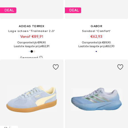
DEAL
DEAL
ADIDAS TERREX
GABOR
Lage schoen 'Trailmaker 2.0'
Sandaal 'Comfort'
Vanaf €89,91
€62,93
Oorspronkelijk: €99,90
Oorspronkelijk: €89,90
Laatste laagste prijs:
€62,91
Laatste laagste prijs:
€62,93