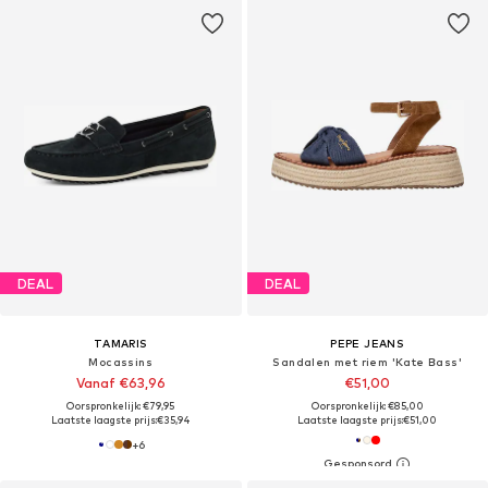
DEAL
DEAL
TAMARIS
PEPE JEANS
Mocassins
Sandalen met riem 'Kate Bass'
Vanaf €63,96
€51,00
Oorspronkelijk: €79,95
Oorspronkelijk: €85,00
Laatste laagste prijs:
€35,94
Laatste laagste prijs:
€51,00
+
6