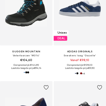
Unisex
DEAL
GUGGEN MOUNTAIN
ADIDAS ORIGINALS
Veterlaarzen 'M014'
Sneakers laag 'Gazelle'
€104,60
Vanaf €98,10
Oorspronkelijk: €144,90
Oorspronkelijk: €109,00
Laatste laagste prijs:
€94,14
Laatste laagste prijs:
€51,92
+
4