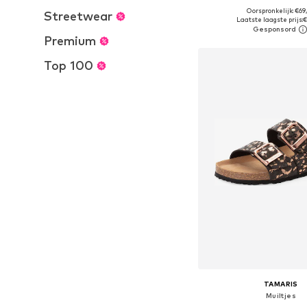
Oorspronkelijk: €69
Streetwear
Beschikbaar in vele
Laatste laagste prijs:
€
In winkelman
Premium
Top 100
TAMARIS
Muiltjes