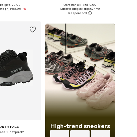
kelijk: €120,00
Oorspronkelijk: €110,00
r in vele maten
Beschikbaar in vele maten
te prijs:
€66,00
-1%
Laatste laagste prijs:
€74,90
nkelmandje
In winkelmandje
High-trend sneakers
ORTH FACE
oen 'Fastpack'