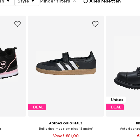
en
Style
Minder filters
Alles resetten
Unisex
DEAL
DEAL
ADIDAS ORIGINALS
B
g
Ballerina met riempjes 'Samba'
Veterlaarz
Vanaf €81,00
€