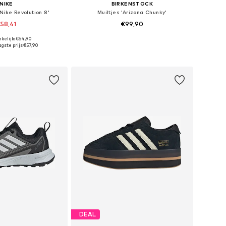
NIKE
BIRKENSTOCK
Nike Revolution 8'
Muiltjes 'Arizona Chunky'
58,41
€99,90
+
2
kelijk: €64,90
r in vele maten
Beschikbare maten: 35, 36, 37, 38, 39, 40
gste prijs:
€57,90
nkelmandje
In winkelmandje
DEAL