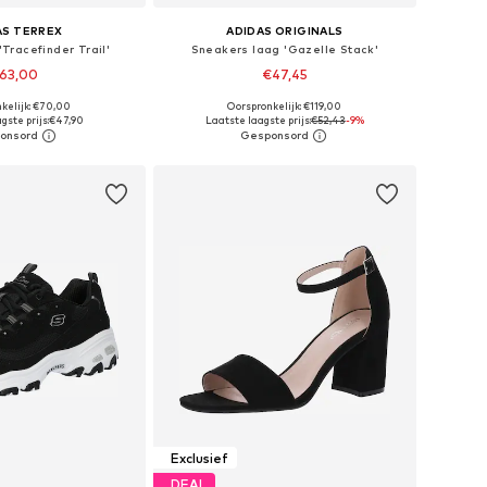
AS TERREX
ADIDAS ORIGINALS
Tracefinder Trail'
Sneakers laag 'Gazelle Stack'
63,00
€47,45
+
1
kelijk: €70,00
Oorspronkelijk: €119,00
r in vele maten
Beschikbaar in vele maten
gste prijs:
€47,90
Laatste laagste prijs:
€52,43
-9%
nkelmandje
In winkelmandje
Exclusief
DEAL