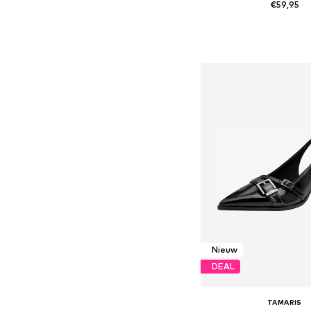
€59,95
Beschikbare maten: 36, 37
In winkelman
Nieuw
DEAL
TAMARIS