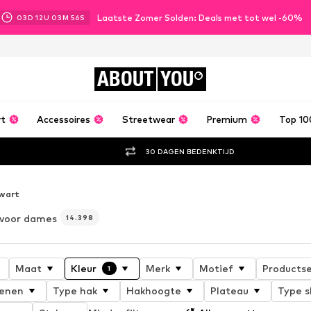
Laatste Zomer Solden: Deals met tot wel -60%
03
D
12
U
03
M
54
S
ABOUT
YOU
rt
Accessoires
Streetwear
Premium
Top 10
30 DAGEN BEDENKTIJD
wart
 voor dames
14.398
Maat
Kleur
Merk
Motief
Productse
1
oenen
Type hak
Hakhoogte
Plateau
Type s