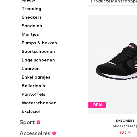
Producteigenschapp
Trending
Sneakers
Sandalen
Muiltjes
Pumps & hakken
Sportschoenen
Lage schoenen
Laarzen
Enkellaarsjes
Ballerina's
Pantoffels
Waterschoenen
DEAL
Exclusief
SKECHERS
Sport
Sneakers laa
Accessoires
€62,91