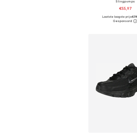
Slingpumps
€55,97
Laatste laagste prijs:
€79
Beschikbare maten: 36, 37, 
In winkelman