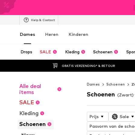
Help & Contact
Dames
Heren
Kinderen
Drops
SALE
Kleding
Schoenen
Spo
GRATIS VERZENDING* & RETOUR
Dames
Schoenen
Z
Alle deal
items
Schoenen
(Zwart)
SALE
Kleding
Prijs
Sale
Schoenen
Pasvorm van de sch
Nieuw