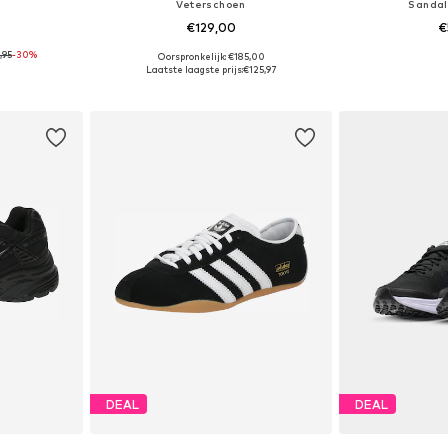
Veterschoen
Sandal
€129,00
€
,95
-30%
Oorspronkelijk: €185,00
38, 39, 40, 41
Beschikbaar in vele maten
Beschikbaa
Laatste laagste prijs:
€125,97
dje
In winkelmandje
In wi
DEAL
DEAL