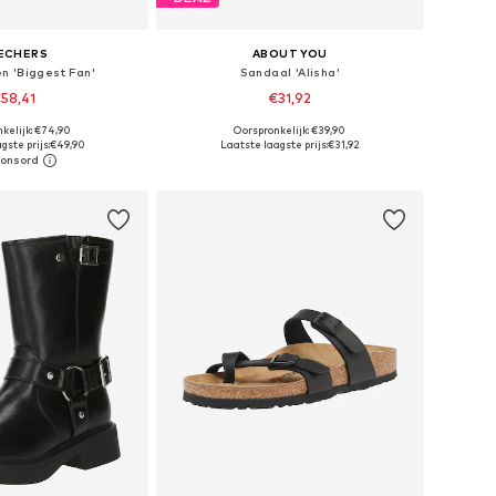
ECHERS
ABOUT YOU
n 'Biggest Fan'
Sandaal 'Alisha'
58,41
€31,92
+
6
kelijk: €74,90
Oorspronkelijk: €39,90
r in vele maten
Beschikbare maten: 36, 37, 38, 39, 40, 41
gste prijs:
€49,90
Laatste laagste prijs:
€31,92
nkelmandje
In winkelmandje