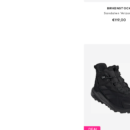
BIRKENSTOC
Sandalen 'Arizo
€119,00
+
37
Beschikbaar in vele
In winkelman
DEAL