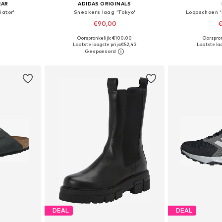
EAR
ADIDAS ORIGINALS
iator'
Sneakers laag 'Tokyo'
Loopschoen '
€90,00
€
+
3
Oorspronkelijk: €100,00
Oorspron
 maten
Beschikbaar in vele maten
Beschikbaa
Laatste laagste prijs:
€52,43
Laatste laa
dje
In winkelmandje
In wi
DEAL
DEAL