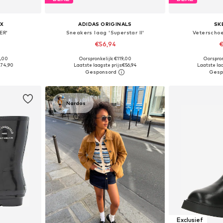
X
ADIDAS ORIGINALS
SK
ER'
Sneakers laag 'Superstar II'
Veterschoe
€56,94
€
9,00
Oorspronkelijk: €119,00
Oorspron
 maten
Beschikbaar in vele maten
Beschikbaa
74,90
Laatste laagste prijs:
€56,94
Laatste laa
dje
In winkelmandje
In wi
Nardos
Exclusief