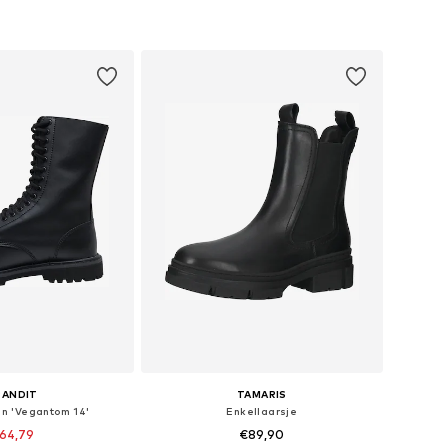
RANDIT
TAMARIS
en 'Vegantom 14'
Enkellaarsje
64,79
€89,90