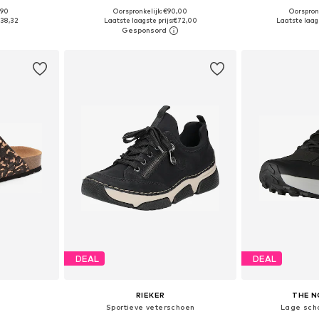
,90
Oorspronkelijk: €90,00
Oorspron
 maten
Beschikbaar in vele maten
Beschikbaa
38,32
Laatste laagste prijs:
€72,00
Laatste laags
dje
In winkelmandje
In wi
DEAL
DEAL
RIEKER
THE N
Sportieve veterschoen
Lage sch