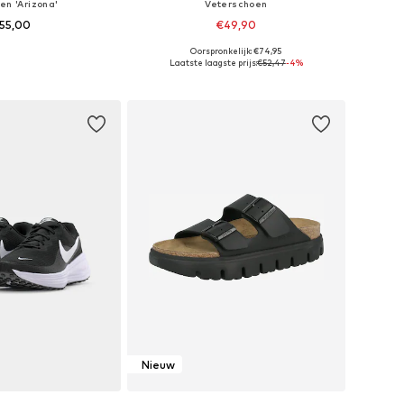
en 'Arizona'
Veterschoen
55,00
€49,90
+
8
Oorspronkelijk: €74,95
r in vele maten
Beschikbare maten: 36, 37, 38, 39, 40, 41
Laatste laagste prijs:
€52,47
-4%
nkelmandje
In winkelmandje
Nieuw