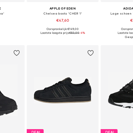
K
APPLE OF EDEN
ADID
na'
Chelsea boots 'CHER 1'
Lage schoen '
€47,60
€
Oorspronkelijk: €149,00
Oorspron
 maten
Beschikbaar in vele maten
Beschikbaa
Laatste laagste prijs:
€50,00
-4%
Laatste laa
dje
In winkelmandje
In wi
DEAL
DEAL