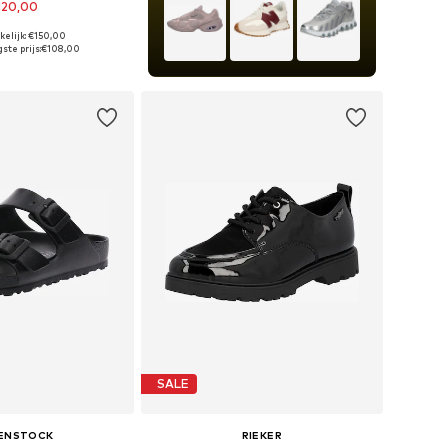
120,00
kelijk: €150,00
r in vele maten
ste prijs:
€108,00
nkelmandje
SALE
KENSTOCK
RIEKER