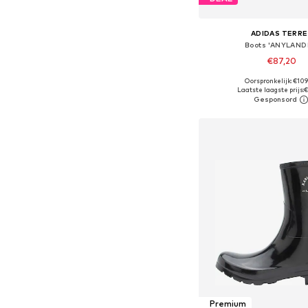
ADIDAS TERRE
Boots 'ANYLAND
€87,20
Oorspronkelijk: €10
Beschikbaar in vele
Laatste laagste prijs:
€
In winkelman
Premium