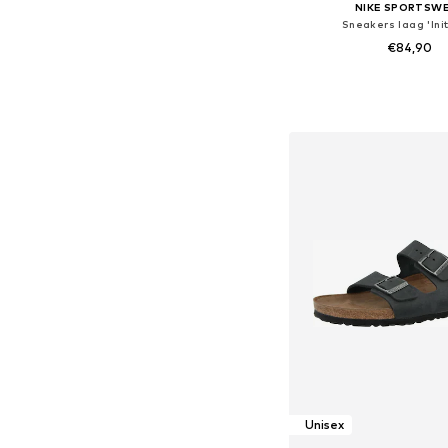
NIKE SPORTSW
Sneakers laag 'Init
€84,90
+
9
Beschikbaar in vele
In winkelman
Unisex