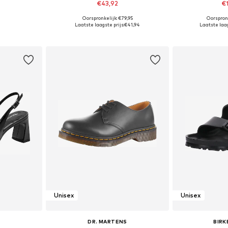
€43,92
€
+
3
Oorspronkelijk: €79,95
Oorspron
, 38, 39, 40
Beschikbaar in vele maten
Beschikbaa
Laatste laagste prijs:
€41,94
Laatste laag
dje
In winkelmandje
In wi
Unisex
Unisex
DR. MARTENS
BIR