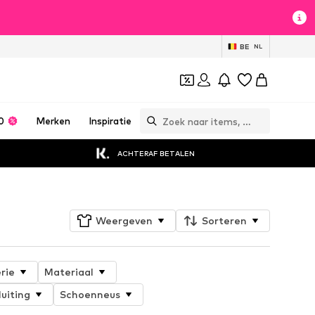
BE
NL
0
Merken
Inspiratie
ACHTERAF BETALEN
Weergeven
Sorteren
rie
Materiaal
luiting
Schoenneus