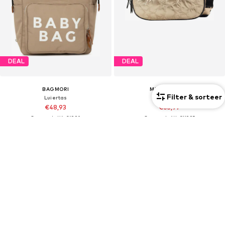
DEAL
DEAL
BAGMORI
MYMO ROCKS
Filter & sorteer
Luiertas
Schoudertas
€48,93
€65,97
Oorspronkelijk: €69,90
Oorspronkelijk: €119,95
Laatste laagste prijs:
€48,93
Laatste laagste prijs:
€65,97
+
4