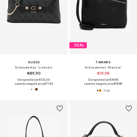
DEAL
GUESS
TAMARIS
Schoudertas 'Lindsey'
Schoudertas 'Alessia'
€89,90
€19,98
Oorspronkelijk: €135,00
Oorspronkelijk: €39,95
Laatste laagste prijs:
€71,92
Laatste laagste prijs:
€19,98
+
3