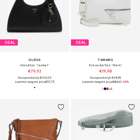
DEAL
DEAL
GUESS
TAMARIS
Handtas 'Isobel'
Schoudertas 'Nele'
€79,92
€19,98
Oorspronkelijk: €145,00
Oorspronkelijk: €49,95
Laatste laagste prijs:
€57,75
Laatste laagste prijs:
€31,41
-36%
+
5