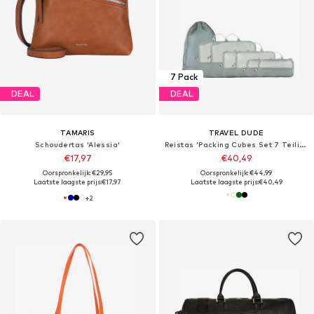
7 Pack
DEAL
DEAL
TAMARIS
TRAVEL DUDE
Schoudertas 'Alessia'
Reistas 'Packing Cubes Set 7 Teilig mit Kompression, Packwürfel, Packtaschen Set für Rucksack & Koffer'
€17,97
€40,49
Oorspronkelijk: €29,95
Oorspronkelijk: €44,99
Laatste laagste prijs:
€17,97
Laatste laagste prijs:
€40,49
+
2