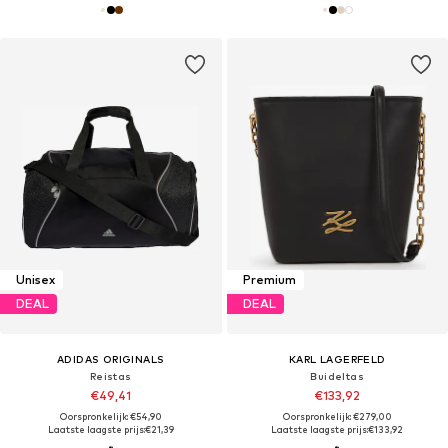
Unisex
Premium
DEAL
DEAL
ADIDAS ORIGINALS
KARL LAGERFELD
Reistas
Buideltas
€49,41
€133,92
Oorspronkelijk: €54,90
Oorspronkelijk: €279,00
Laatste laagste prijs:
€21,39
Laatste laagste prijs:
€133,92