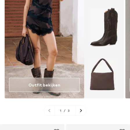
Outfit bekijken
1
/
3