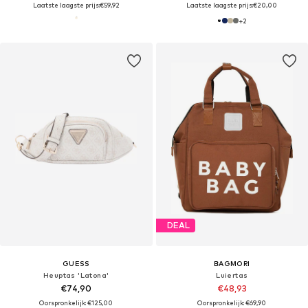
Laatste laagste prijs:
€59,92
Laatste laagste prijs:
€20,00
+
2
DEAL
GUESS
BAGMORI
Heuptas 'Latona'
Luiertas
€74,90
€48,93
Oorspronkelijk: €125,00
Oorspronkelijk: €69,90