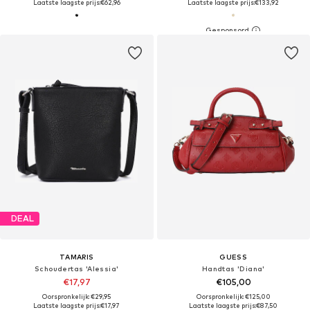
Laatste laagste prijs:
€62,96
Laatste laagste prijs:
€133,92
DEAL
TAMARIS
GUESS
Schoudertas 'Alessia'
Handtas 'Diana'
€17,97
€105,00
Oorspronkelijk: €29,95
Oorspronkelijk: €125,00
Laatste laagste prijs:
€17,97
Laatste laagste prijs:
€87,50