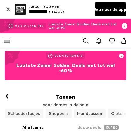
ABOUT YOU App
Ga naar de app
(152.700)
Laatste Zomer Solden: Deals met tot
02
D
01
U
14
M
50
S
wel -60%
02
D
01
U
14
M
50
S
Laatste Zomer Solden: Deals met tot wel
-60%
Tassen
voor dames in de sale
Schoudertasjes
Shoppers
Handtassen
Clutches
Alle items
Jouw deals
15.486