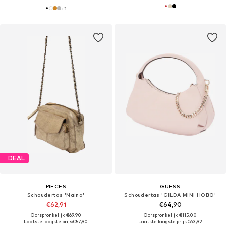
+
1
DEAL
PIECES
GUESS
Schoudertas 'Naina'
Schoudertas 'GILDA MINI HOBO'
€62,91
€64,90
Oorspronkelijk: €69,90
Oorspronkelijk: €115,00
Laatste laagste prijs:
€57,90
Laatste laagste prijs:
€63,92