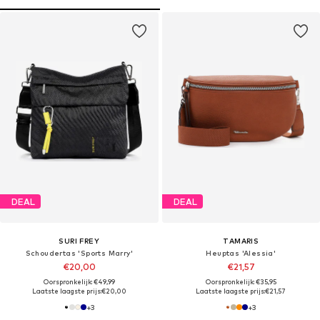
DEAL
DEAL
SURI FREY
TAMARIS
Schoudertas 'Sports Marry'
Heuptas 'Alessia'
€20,00
€21,57
Oorspronkelijk: €49,99
Oorspronkelijk: €35,95
Laatste laagste prijs:
€20,00
Laatste laagste prijs:
€21,57
+
3
+
3