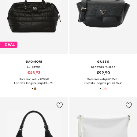
DEAL
BAGMORI
GUESS
Luiertas
Handtas 'Gilda'
€48,93
€99,90
Oorspronkelijk: €69,90
Oorspronkelijk: €125,00
Laatste laagste prijs:
€48,93
Laatste laagste prijs:
€76,41