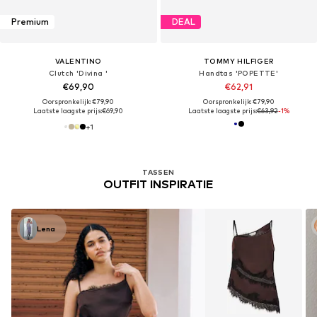
Premium
DEAL
VALENTINO
TOMMY HILFIGER
Clutch 'Divina '
Handtas 'POPETTE'
€69,90
€62,91
Oorspronkelijk: €79,90
Oorspronkelijk: €79,90
Laatste laagste prijs:
€69,90
Laatste laagste prijs:
€63,92
-1%
+
1
TASSEN
OUTFIT INSPIRATIE
Lena