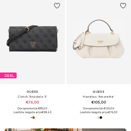
DEAL
GUESS
GUESS
Clutch 'Anadela 3'
Handtas 'Amorette'
€76,00
€105,00
Oorspronkelijk: €95,00
Oorspronkelijk: €125,00
Laatste laagste prijs:
€38,43
Laatste laagste prijs:
€76,30