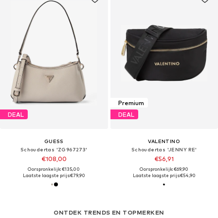
Premium
DEAL
DEAL
GUESS
VALENTINO
Schoudertas 'ZG967273'
Schoudertas 'JENNY RE'
€108,00
€56,91
Oorspronkelijk: €135,00
Oorspronkelijk: €69,90
Laatste laagste prijs:
€79,90
Laatste laagste prijs:
€54,90
ONTDEK TRENDS EN TOPMERKEN