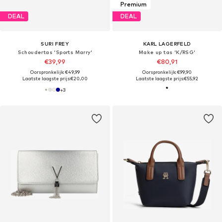
Premium
DEAL
DEAL
SURI FREY
KARL LAGERFELD
Schoudertas 'Sports Marry'
Make up tas 'K/RSG'
€39,99
€80,91
Oorspronkelijk: €49,99
Oorspronkelijk: €99,90
Laatste laagste prijs:
€20,00
Laatste laagste prijs:
€55,92
+
3