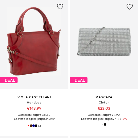
DEAL
DEAL
VIOLA CASTELLANI
MASCARA
Handtas
Clutch
€143,99
€23,03
Oorspronkelijk: €461,50
Oorspronkelijk: €44,90
Laatste laagste prijs:
€143,99
Laatste laagste prijs:
€24,43
-5%
+
3