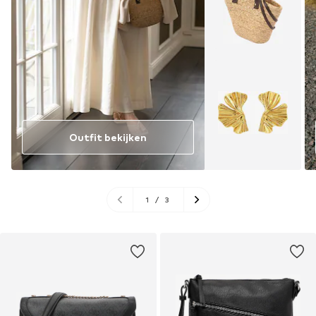
Outfit bekijken
1
/
3