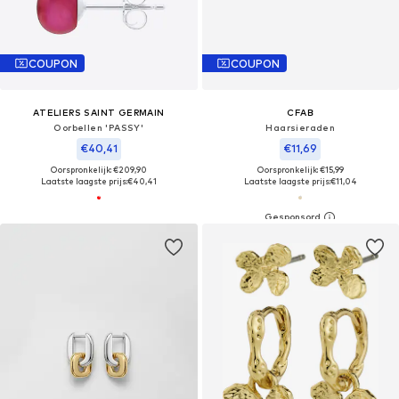
COUPON
COUPON
ATELIERS SAINT GERMAIN
CFAB
Oorbellen 'PASSY'
Haarsieraden
€40,41
€11,69
Oorspronkelijk: €209,90
Oorspronkelijk: €15,99
Laatste laagste prijs:
€40,41
Laatste laagste prijs:
€11,04