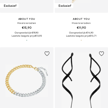
Exclusief
Exclusief
ABOUT YOU
ABOUT YOU
Haarsieraden
Haarsieraden
€15,90
€11,90
Oorspronkelijk: €19,90
Oorspronkelijk: €14,90
Laatste laagste prijs:
€13,93
Laatste laagste prijs:
€10,71