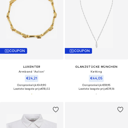
COUPON
COUPON
LUXENTER
GLANZSTÜCKE MÜNCHEN
Armband 'Aslion'
Ketting
€24,21
€44,05
Oorspronkelijk: €49,90
Oorspronkelijk: €59,95
Laatste laagste prijs:
€18,02
Laatste laagste prijs:
€39,16