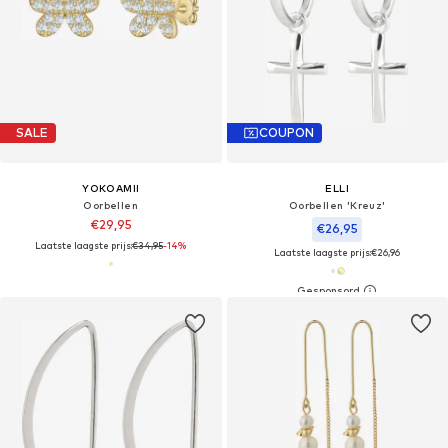
SALE
COUPON
YOKOAMII
ELLI
Oorbellen
Oorbellen 'Kreuz'
€29,95
€26,95
Laatste laagste prijs:
€34,95
-14%
Laatste laagste prijs:
€26,96