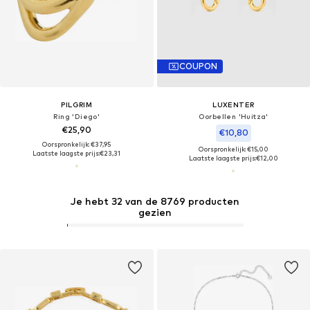
COUPON
PILGRIM
LUXENTER
Ring 'Diego'
Oorbellen 'Huitza'
€25,90
€10,80
Oorspronkelijk: €37,95
Oorspronkelijk: €15,00
Laatste laagste prijs:
€23,31
Laatste laagste prijs:
€12,00
Je hebt 32 van de 8769 producten
gezien