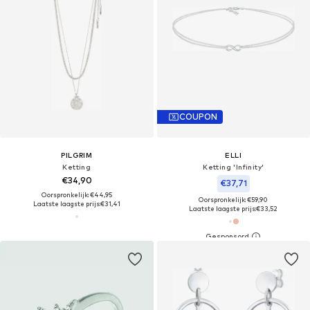
COUPON
PILGRIM
ELLI
Ketting
Ketting 'Infinity'
€34,90
€37,71
Oorspronkelijk: €44,95
Oorspronkelijk: €59,90
Laatste laagste prijs:
€31,41
Laatste laagste prijs:
€33,52