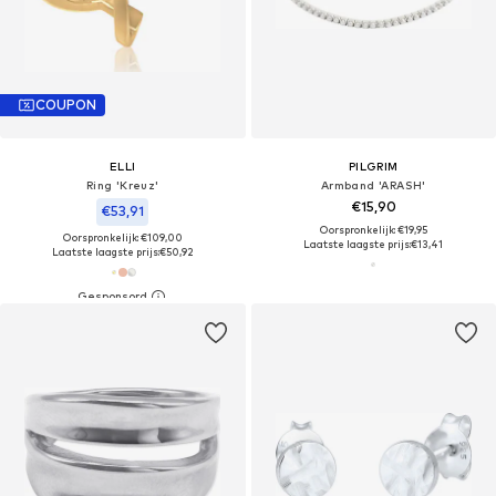
COUPON
ELLI
PILGRIM
Ring 'Kreuz'
Armband 'ARASH'
€15,90
€53,91
Oorspronkelijk: €19,95
Oorspronkelijk: €109,00
Laatste laagste prijs:
€13,41
Laatste laagste prijs:
€50,92