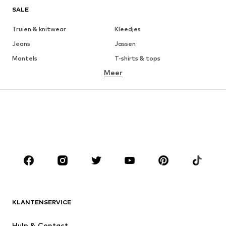
SALE
Truien & knitwear
Kleedjes
Jeans
Jassen
Mantels
T-shirts & tops
Meer
Broeken
Ondergoed
Rokken
Blouses & tunieken
Sweatwear
Blazers
Zwemkleding
Jumpsuits
Grote maten
Zwangerschapskleding
Schoenen
Sport
Accessoires
Premium
KLEDING
KLANTENSERVICE
Nieuw
Trending
Kleedjes
Jeans
Hulp & Contact