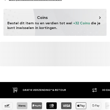
Eigenschap: Ademend
Eigenschap: Sneldrogend
Eigenschap: Vocht absorberend
Coins
Bestel dit item nu en verdien tot wel 
+32 Coins
 die je 
kunt inwisselen in kortingen.
GRATIS VERZENDING* & RETOUR
30 D