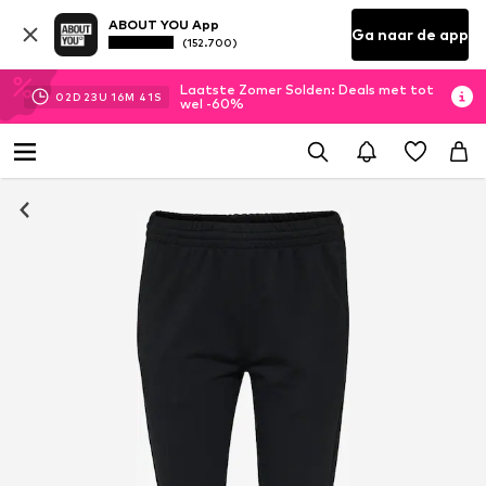
ABOUT YOU App
Ga naar de app
(152.700)
Laatste Zomer Solden: Deals met tot
02
D
23
U
16
M
40
S
wel -60%