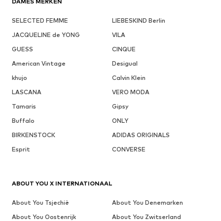
DAMES MERKEN
SELECTED FEMME
LIEBESKIND Berlin
JACQUELINE de YONG
VILA
GUESS
CINQUE
American Vintage
Desigual
khujo
Calvin Klein
LASCANA
VERO MODA
Tamaris
Gipsy
Buffalo
ONLY
BIRKENSTOCK
ADIDAS ORIGINALS
Esprit
CONVERSE
ABOUT YOU X INTERNATIONAAL
About You Tsjechië
About You Denemarken
About You Oostenrijk
About You Zwitserland