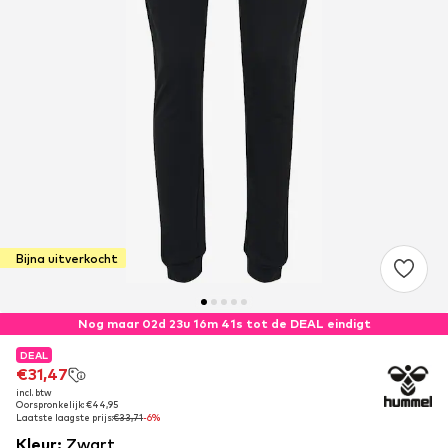
Bijna uitverkocht
Nog maar 02d 23u 16m 41s tot de DEAL eindigt
DEAL
DEAL
€31,47
€31,47
incl. btw
incl. btw
Oorspronkelijk: €44,95
Oorspronkelijk: €44,95
Laatste laagste prijs:
Laatste laagste prijs:
€33,71
€33,71
-6%
-6%
Kleur
:
Zwart