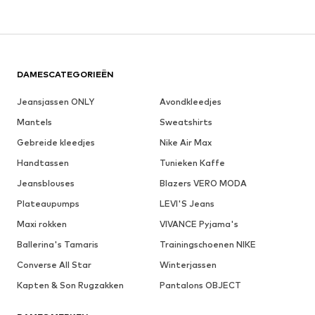
DAMESCATEGORIEËN
Jeansjassen ONLY
Avondkleedjes
Mantels
Sweatshirts
Gebreide kleedjes
Nike Air Max
Handtassen
Tunieken Kaffe
Jeansblouses
Blazers VERO MODA
Plateaupumps
LEVI'S Jeans
Maxi rokken
VIVANCE Pyjama's
Ballerina's Tamaris
Trainingschoenen NIKE
Converse All Star
Winterjassen
Kapten & Son Rugzakken
Pantalons OBJECT