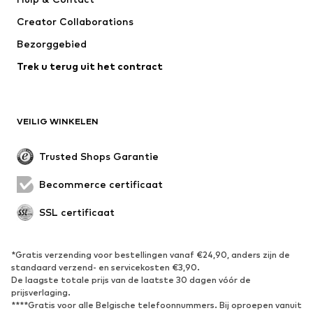
T-shirt & tops
Broeken
Creator Collaborations
Jassen
Truien & knitwear
Bezorggebied
Ondergoed
Blouses & tunieken
Trek u terug uit het contract
Mantels
Rokken
Zwemkleding
Sweatwear
Blazers
Jumpsuits
VEILIG WINKELEN
Grote maten
Zwangerschapskleding
Evenementen
Exclusief
Trusted Shops Garantie
Upcycling
Becommerce certificaat
SCHOENEN
SSL certificaat
Nieuw
Trending
Sneakers
Enkellaarsjes
*Gratis verzending voor bestellingen vanaf €24,90, anders zijn de
standaard verzend- en servicekosten €3,90.
Pumps & hakken
Laarzen
De laagste totale prijs van de laatste 30 dagen vóór de
Sandalen
Lage schoenen
prijsverlaging.
****Gratis voor alle Belgische telefoonnummers. Bij oproepen vanuit
Sportschoenen
Ballerina's