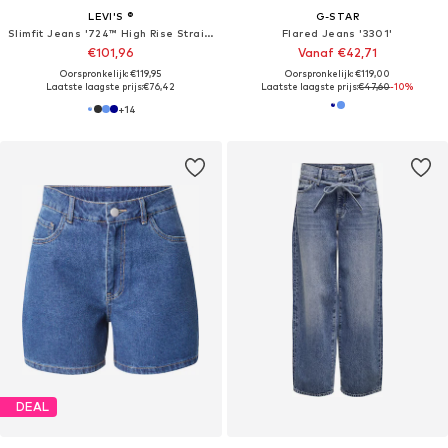
LEVI'S ®
G-STAR
Slimfit Jeans '724™ High Rise Straight'
Flared Jeans '3301'
€101,96
Vanaf €42,71
Oorspronkelijk: €119,95
Oorspronkelijk: €119,00
Laatste laagste prijs:
€76,42
Laatste laagste prijs:
€47,60
-10%
+
14
DEAL