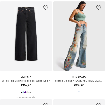
LEVI'S ®
IT'S BASIC
Wide leg Jeans 'Ribcage Wide Leg '
Flared Jeans 'FLARE MID RISE JEANS (Lenght 32)'
€116,96
€94,90
+
4