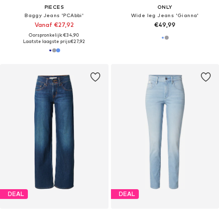
PIECES
ONLY
Baggy Jeans 'PCAbbi'
Wide leg Jeans 'Gianna'
Vanaf €27,92
€49,99
Oorspronkelijk: €34,90
Laatste laagste prijs:
€27,92
DEAL
DEAL