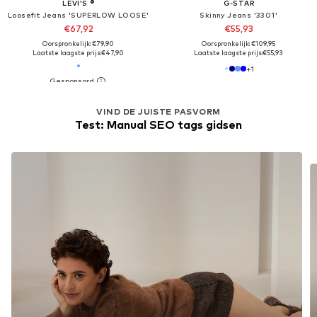
LEVI'S ®
G-STAR
Loosefit Jeans 'SUPERLOW LOOSE'
Skinny Jeans '3301'
€67,92
€55,93
Oorspronkelijk: €79,90
Oorspronkelijk: €109,95
Laatste laagste prijs:
€47,90
Laatste laagste prijs:
€55,93
+
1
VIND DE JUISTE PASVORM
Test: Manual SEO tags gidsen