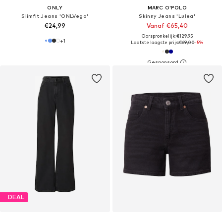
ONLY
MARC O'POLO
Slimfit Jeans 'ONLVega'
Skinny Jeans 'Lulea'
€24,99
Vanaf €65,40
Oorspronkelijk: €129,95
+
1
Laatste laagste prijs:
€69,00
-5%
DEAL