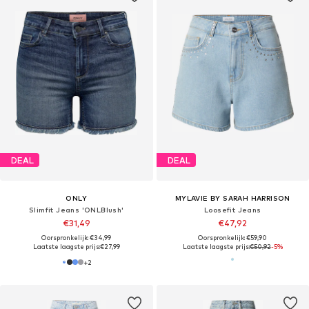
DEAL
DEAL
ONLY
MYLAVIE BY SARAH HARRISON
Slimfit Jeans 'ONLBlush'
Loosefit Jeans
€31,49
€47,92
Oorspronkelijk: €34,99
Oorspronkelijk: €59,90
Laatste laagste prijs:
€27,99
Laatste laagste prijs:
€50,92
-5%
+
2