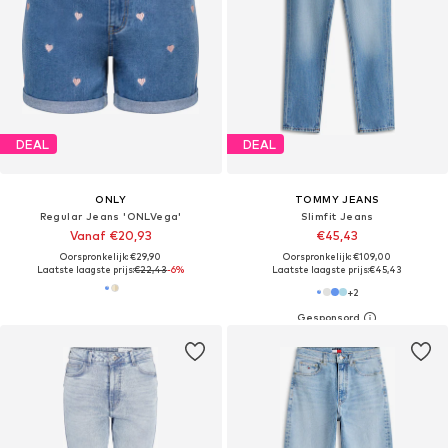
DEAL
DEAL
ONLY
TOMMY JEANS
Regular Jeans 'ONLVega'
Slimfit Jeans
Vanaf €20,93
€45,43
Oorspronkelijk: €29,90
Oorspronkelijk: €109,00
Laatste laagste prijs:
€22,43
-6%
Laatste laagste prijs:
€45,43
+
2