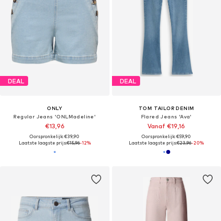
DEAL
DEAL
ONLY
TOM TAILOR DENIM
Regular Jeans 'ONLMadeline'
Flared Jeans 'Ava'
€13,96
Vanaf €19,16
Oorspronkelijk: €39,90
Oorspronkelijk: €59,90
Laatste laagste prijs:
€15,96
-12%
Laatste laagste prijs:
€23,96
-20%