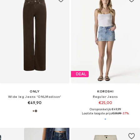
DEAL
ONLY
KOROSHI
Wide leg Jeans 'ONLMadison'
Regular Jeans
€49,90
€25,00
Oorspronkelijk: €49,99
Laatste laagste prijs:
€39,99
-37%