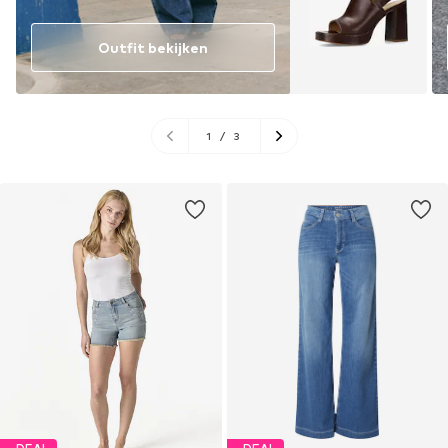
Outfit bekijken
1
/
3