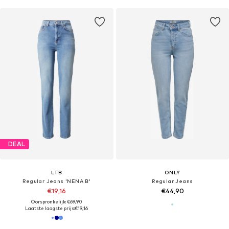
DEAL
LTB
ONLY
Regular Jeans 'NENA B'
Regular Jeans
€19,16
€44,90
Oorspronkelijk: €69,90
Laatste laagste prijs:
€19,16