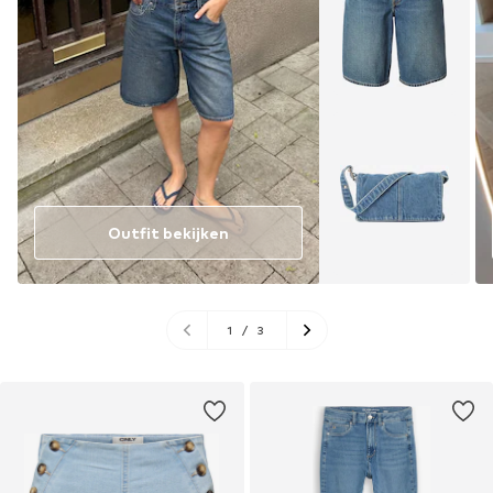
Outfit bekijken
1
/
3