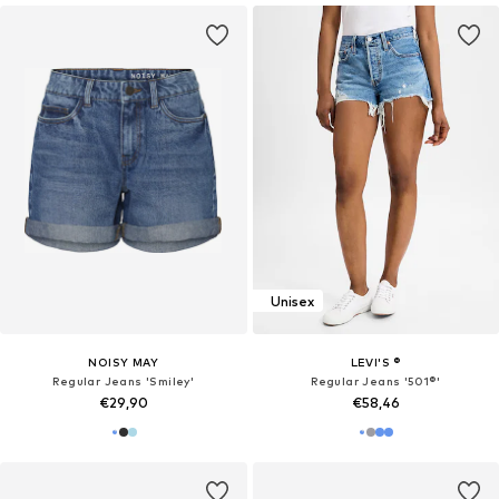
Unisex
NOISY MAY
LEVI'S ®
Regular Jeans 'Smiley'
Regular Jeans '501®'
€29,90
€58,46