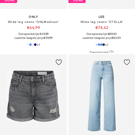
ONLY
LEE
Wide leg Jeans 'ONLMadison'
Wide leg Jeans 'STELLA'
€44,99
€76,42
Oorspronkelijk: €49,99
Oorspronkelijk: €89,90
Laatste laagste prijs:
€39,99
Laatste laagste prijs:
€62,93
+
1
+
1