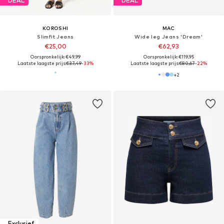
DEAL
DEAL
KOROSHI
MAC
Slimfit Jeans
Wide leg Jeans 'Dream'
€25,00
€62,93
Oorspronkelijk: €49,99
Oorspronkelijk: €119,95
Laatste laagste prijs:
€37,49
-33%
Laatste laagste prijs:
€80,67
-22%
+
2
Exclusief