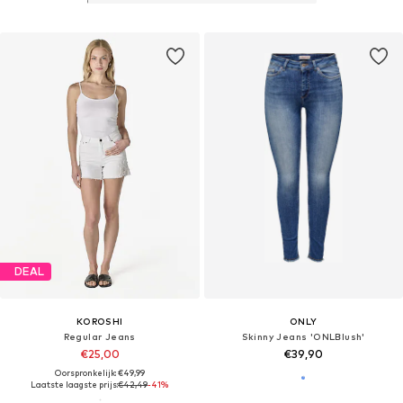
DEAL
KOROSHI
ONLY
Regular Jeans
Skinny Jeans 'ONLBlush'
€25,00
€39,90
Oorspronkelijk: €49,99
Laatste laagste prijs:
€42,49
-41%