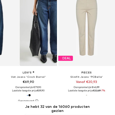
DEAL
LEVI'S ®
PIECES
Vat Jeans 'Cinch Barrel'
Slimfit Jeans 'PCBella'
€69,90
Vanaf €20,93
Oorspronkelijk: €79,90
Oorspronkelijk: €46,99
Laatste laagste prijs:
€69,90
Laatste laagste prijs:
€22,69
-7%
Je hebt 32 van de 16060 producten
gezien