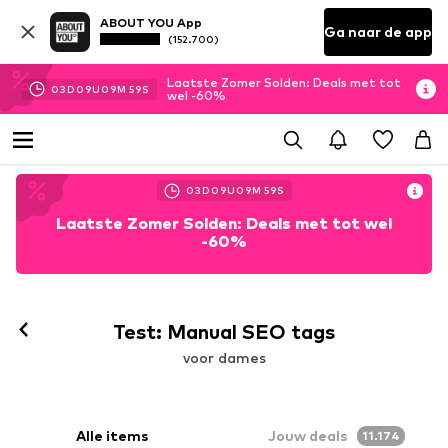
ABOUT YOU App
Ga naar de app
(152.700)
Laatste Zomer Solden: Deals met tot
03
D
09
U
09
M
56
S
wel -60%
03
D
09
U
09
M
56
S
Laatste Zomer Solden: Deals met tot wel
-60%
Test: Manual SEO tags
voor dames
Alle items
Jouw deals
11.174