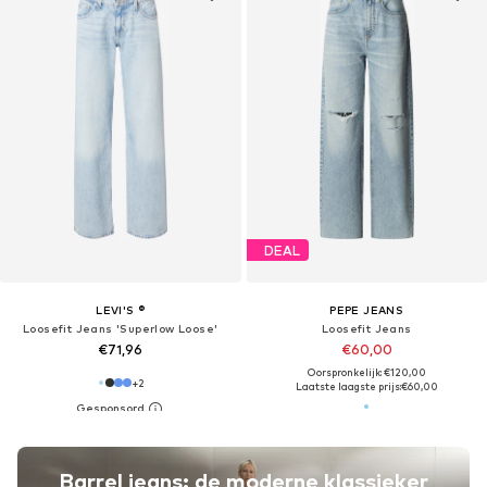
DEAL
LEVI'S ®
PEPE JEANS
Loosefit Jeans 'Superlow Loose'
Loosefit Jeans
€71,96
€60,00
Oorspronkelijk: €120,00
+
2
Laatste laagste prijs:
€60,00
Barrel jeans: de moderne klassieker