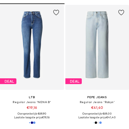
DEAL
DEAL
LTB
PEPE JEANS
Regular Jeans 'NENA B'
Regular Jeans 'Robyn'
€19,16
€41,40
Oorspronkelijk: €69,90
Oorspronkelijk: €69,00
Laatste laagste prijs:
€19,16
Laatste laagste prijs:
€41,40