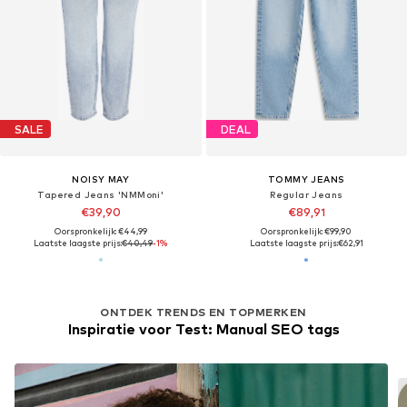
SALE
DEAL
NOISY MAY
TOMMY JEANS
Tapered Jeans 'NMMoni'
Regular Jeans
€39,90
€89,91
Oorspronkelijk: €44,99
Oorspronkelijk: €99,90
Laatste laagste prijs:
€40,49
-1%
Laatste laagste prijs:
€62,91
ONTDEK TRENDS EN TOPMERKEN
Inspiratie voor Test: Manual SEO tags