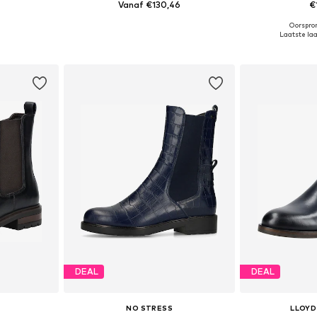
Vanaf €130,46
€
Oorspron
39, 40, 41, 42
Beschikbaar in vele maten
Beschikbaa
Laatste laa
dje
In winkelmandje
In wi
DEAL
DEAL
NO STRESS
LLOYD