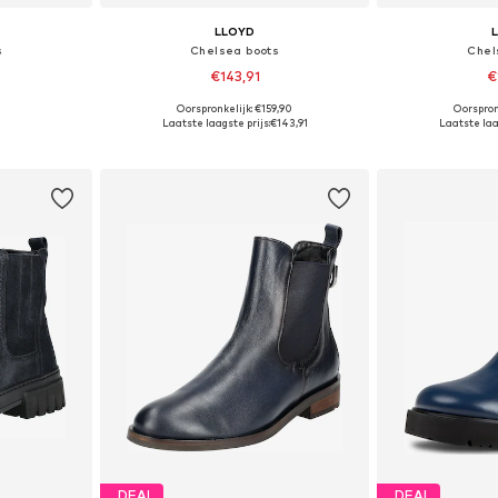
LLOYD
s
Chelsea boots
Chel
€143,91
€
Oorspronkelijk: €159,90
Oorspron
-41 x Slim
Beschikbare maten: 37, 37,5
Beschikbare 
Laatste laagste prijs:
€143,91
Laatste laag
dje
In winkelmandje
In wi
DEAL
DEAL