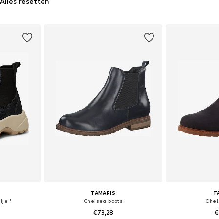
Alles resetten
TAMARIS
T
lje '
Chelsea boots
Chel
€73,28
€