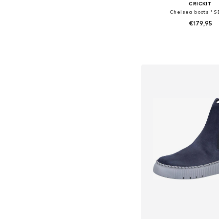
CRICKIT
Chelsea boots ' S
€179,95
Beschikbare maten: 39, 
In winkelman