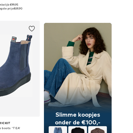
+
8
kelijk: €99,95
n: 36, 37, 38, 39, 42
Beschikbare maten: 36, 37, 38, 40, 41, 42
gste prijs:
€69,90
nkelmandje
In winkelmandje
Slimme koopjes
onder de €100,-
RICKIT
 boots 'TEA'