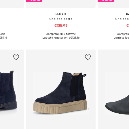
LLOYD
C
s
Chelsea boots
Chelsea 
€135,92
€
0,00
Oorspronkelijk: €169,90
Oorspron
5, 40, 42
Beschikbare maten: 40, 40,5
Beschikbar
€95,16
Laatste laagste prijs:
€129,16
Laatste laag
dje
In winkelmandje
In wi