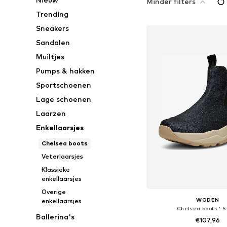
Minder filters
Trending
Sneakers
Sandalen
Muiltjes
Pumps & hakken
Sportschoenen
Lage schoenen
Laarzen
Enkellaarsjes
Chelsea boots
Veterlaarsjes
Klassieke
enkellaarsjes
Overige
WODEN
enkellaarsjes
Chelsea boots ' Si
Ballerina's
€107,96