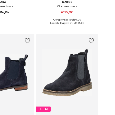
ARA
GABOR
sea boots
Chelsea boots
116,96
€135,00
Oorspronkelijk: €150,00
r in vele maten
Beschikbare maten: 37, 39, 40, 42
Laatste laagste prijs:
€135,00
nkelmandje
In winkelmandje
DEAL