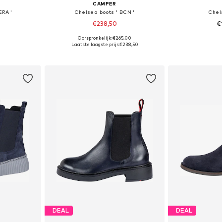
CAMPER
ERA '
Chelsea boots ' BCN '
Chel
€238,50
€
Oorspronkelijk: €265,00
40, 41, 42
Beschikbare maten: 37, 38, 39
Beschikbaa
Laatste laagste prijs:
€238,50
dje
In winkelmandje
In wi
DEAL
DEAL