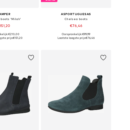
AMPER
ASPORTUGUESAS
boots 'Milah'
Chelsea boots
151,20
€76,46
kelijk: €210,00
Oorspronkelijk: €99,99
e maten: 36, 37
Beschikbare maten: 36, 37
ste prijs:
€151,20
Laatste laagste prijs:
€76,46
nkelmandje
In winkelmandje