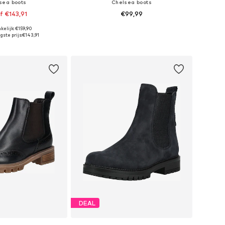
sea boots
Chelsea boots
f €143,91
€99,99
kelijk: €159,90
r in vele maten
Beschikbaar in vele maten
ste prijs:
€143,91
nkelmandje
In winkelmandje
DEAL