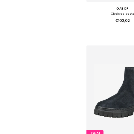
GABOR
Chelsea boot
€102,02
Beschikbare maten: 40,5
In winkelman
DEAL