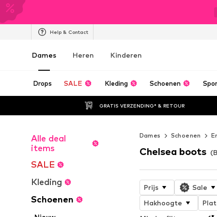
Help & Contact
Dames
Heren
Kinderen
Drops
SALE
Kleding
Schoenen
Spo
GRATIS VERZENDING* & RETOUR
Dames
Schoenen
E
Alle deal
items
Chelsea boots
(
SALE
Kleding
Prijs
Sale
Schoenen
Hakhoogte
Pla
Nieuw