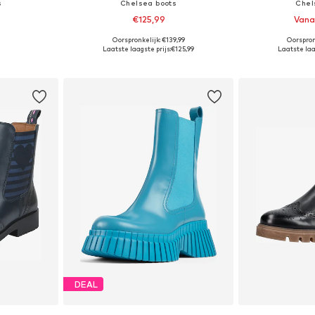
s
Chelsea boots
Chel
€125,99
Vana
Oorspronkelijk: €139,99
Oorspron
Beschikbare maten: 37,5, 38, 38,5, 39, 40, 41
Beschikbaar in vele maten
Beschikbaa
Laatste laagste prijs:
€125,99
Laatste laag
dje
In winkelmandje
In wi
DEAL