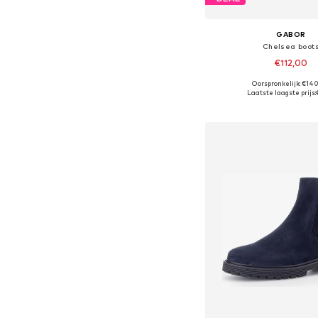
GABOR
Chelsea boot
€112,00
Oorspronkelijk: €14
Beschikbare maten: 37,
Laatste laagste prijs:
In winkelman