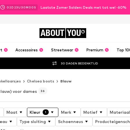
Laatste Zomer Solden: Deals met tot wel -60%
02
D
23
U
29
M
59
S
ABOUT
YOU
rt
Accessoires
Streetwear
Premium
Top 10
30 DAGEN BEDENKTIJD
nkellaarsjes
Chelsea boots
Blauw
Blauw) voor dames
36
Maat
Kleur
Merk
Motief
Materiaal
1
teau
Type sluiting
Schoenneus
Producteigensc