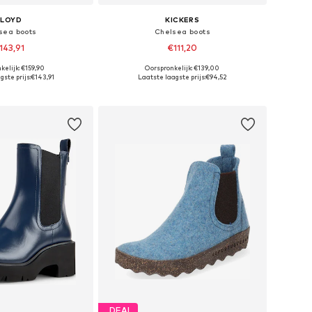
LLOYD
KICKERS
sea boots
Chelsea boots
143,91
€111,20
kelijk: €159,90
Oorspronkelijk: €139,00
maten: 36, 36,5-37
Beschikbare maten: 36, 37
ste prijs:
€143,91
Laatste laagste prijs:
€94,52
nkelmandje
In winkelmandje
DEAL