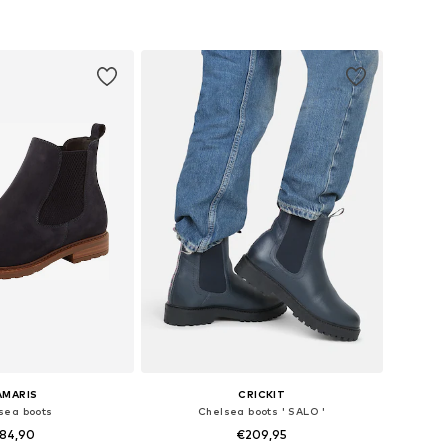
AMARIS
CRICKIT
sea boots
Chelsea boots ' SALO '
84,90
€209,95