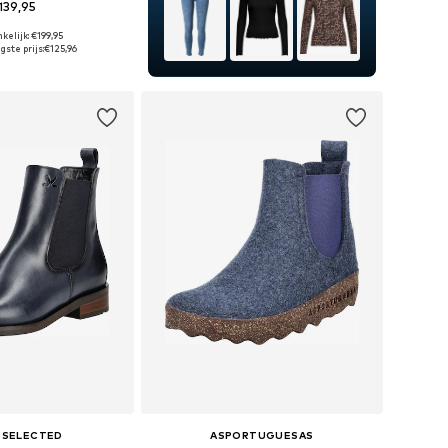
139,95
kelijk: €199,95
r in vele maten
gste prijs:
€125,96
nkelmandje
 SELECTED
ASPORTUGUESAS