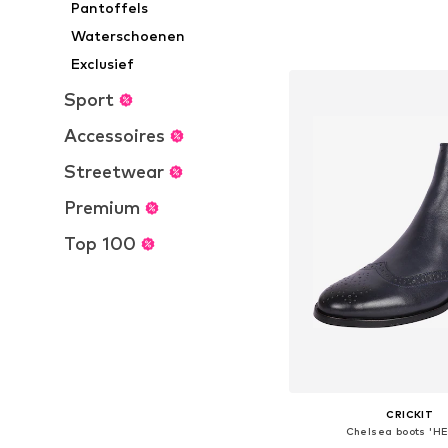
Pantoffels
Beschikbaar in vele
Waterschoenen
In winkelman
Exclusief
Sport
Accessoires
Streetwear
Premium
Top 100
CRICKIT
Chelsea boots 'H