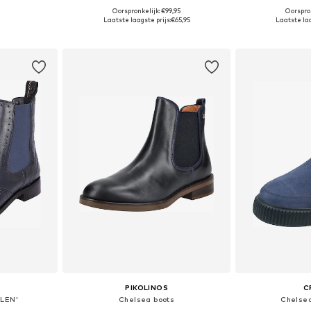
+
8
Oorspronkelijk: €99,95
Oorspron
 maten
Beschikbare maten: 36, 37, 38, 39, 41, 42
Beschikbare mate
Laatste laagste prijs:
€65,95
Laatste laa
dje
In winkelmandje
In wi
PIKOLINOS
C
ELEN'
Chelsea boots
Chelsea