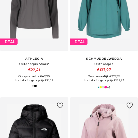
DEAL
DEAL
ATHLECIA
SCHMUDDELWEDDA
Outdoorjas 'Amis'
Outdoorjas
€22,41
€137,97
Oorspronkelijk: €49,90
Oorspronkelijk: €229,95
Laatste laagste prijs:
€21,17
Laatste laagste prijs:
€137,97
+
3