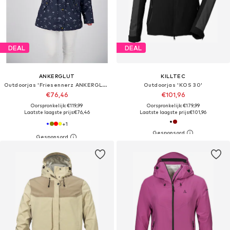
DEAL
DEAL
ANKERGLUT
KILLTEC
Outdoorjas 'Friesennerz ANKERGLUTMEER'
Outdoorjas 'KOS 30'
€76,46
€101,96
Oorspronkelijk: €119,99
Oorspronkelijk: €179,99
Laatste laagste prijs:
€76,46
Laatste laagste prijs:
€101,96
+
1