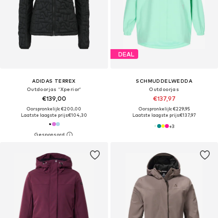
DEAL
ADIDAS TERREX
SCHMUDDELWEDDA
Outdoorjas 'Xperior'
Outdoorjas
€139,00
€137,97
Oorspronkelijk: €200,00
Oorspronkelijk: €229,95
Laatste laagste prijs:
€104,30
Laatste laagste prijs:
€137,97
+
3