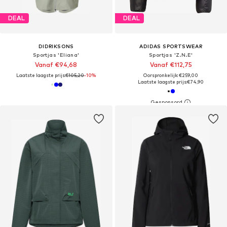
DEAL
DEAL
DIDRIKSONS
ADIDAS SPORTSWEAR
Sportjas 'Eliana'
Sportjas 'Z.N.E'
Vanaf €94,68
Vanaf €112,75
Laatste laagste prijs:
€105,20
-10%
Oorspronkelijk: €259,00
Laatste laagste prijs:
€74,90