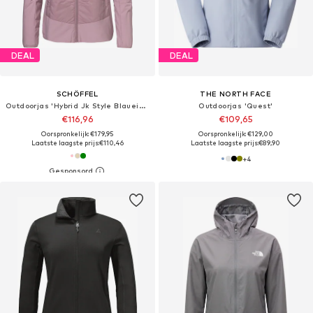
DEAL
DEAL
SCHÖFFEL
THE NORTH FACE
Outdoorjas 'Hybrid Jk Style Blaueis WMS'
Outdoorjas 'Quest'
€116,96
€109,65
Oorspronkelijk: €179,95
Oorspronkelijk: €129,00
Laatste laagste prijs:
€110,46
Laatste laagste prijs:
€89,90
+
4