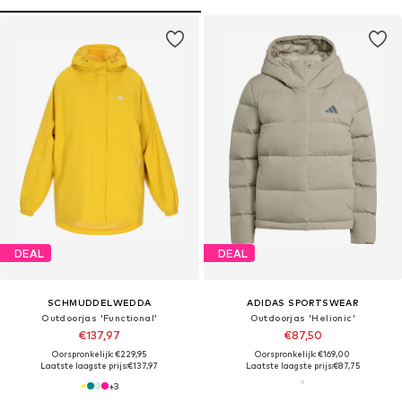
DEAL
DEAL
SCHMUDDELWEDDA
ADIDAS SPORTSWEAR
Outdoorjas 'Functional'
Outdoorjas 'Helionic'
€137,97
€87,50
Oorspronkelijk: €229,95
Oorspronkelijk: €169,00
Laatste laagste prijs:
€137,97
Laatste laagste prijs:
€87,75
+
3