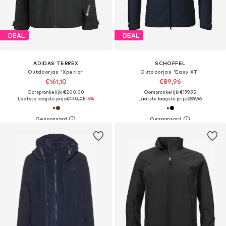
DEAL
DEAL
ADIDAS TERREX
SCHÖFFEL
Outdoorjas 'Xperior'
Outdoorjas 'Easy XT'
€161,10
€89,96
Oorspronkelijk: €200,00
Oorspronkelijk: €199,95
Laatste laagste prijs:
€170,05
-5%
Laatste laagste prijs:
€89,96