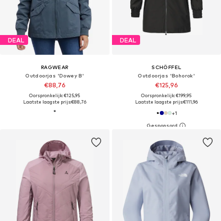
DEAL
DEAL
RAGWEAR
SCHÖFFEL
Outdoorjas 'Dowey B'
Outdoorjas 'Bohorok'
€88,76
€125,96
Oorspronkelijk: €125,95
Oorspronkelijk: €199,95
Laatste laagste prijs:
€88,76
Laatste laagste prijs:
€111,96
+
1