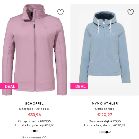
DEAL
DEAL
SCHÖFFEL
MYMO ATHLSR
Sportjas 'Uriezzo'
Outdoorjas
€53,96
€120,97
Oorspronkelijk: €109,95
Oorspronkelijk: €219,95
Laatste laagste prijs:
€53,96
Laatste laagste prijs:
€120,97
+
1