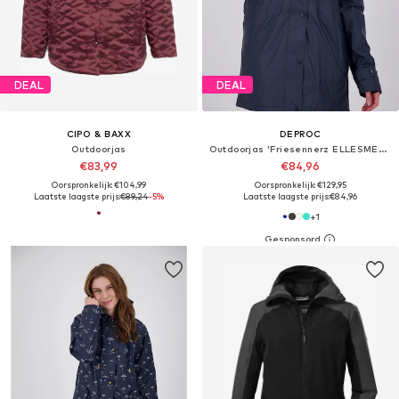
DEAL
DEAL
CIPO & BAXX
DEPROC
Outdoorjas
Outdoorjas 'Friesennerz ELLESMERE WMN'
€83,99
€84,96
Oorspronkelijk: €104,99
Oorspronkelijk: €129,95
Laatste laagste prijs:
€89,24
-5%
Laatste laagste prijs:
€84,96
+
1