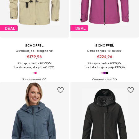
DEAL
DEAL
SCHÖFFEL
SCHÖFFEL
Outdoorjas 'Maghera'
Outdoorjas 'Blaueis'
€179,96
€224,96
Oorspronkelijk: €299,95
Oorspronkelijk: €359,95
Laatste laagste prijs:
€159,96
Laatste laagste prijs:
€199,96