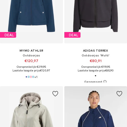
DEAL
DEAL
MYMO ATHLSR
ADIDAS TERREX
Outdoorjas
Outdoorjas 'Multi'
€120,97
€80,91
Oorspronkelijk: €219,95
Oorspronkelijk: €119,95
Laatste laagste prijs:
€120,97
Laatste laagste prijs:
€65,90
+
1