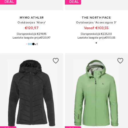
DEAL
DEAL
MYMO ATHLSR
THE NORTH FACE
Outdoorjas 'Alary'
Outdoorjas 'Aconcagua 3'
€120,97
Vanaf €103,55
Oorspronkelijk: €219,95
Oorspronkelijk: €225,00
Laatste laagste prijs:
€120,97
Laatste laagste prijs:
€103,55
+
1