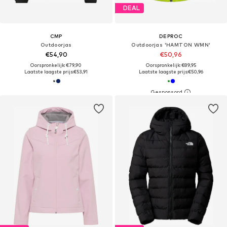
DEAL
CMP
DEPROC
Outdoorjas
Outdoorjas 'HAMTON WMN'
€54,90
€50,96
Oorspronkelijk: €79,90
Oorspronkelijk: €89,95
Laatste laagste prijs:
€53,91
Laatste laagste prijs:
€50,96