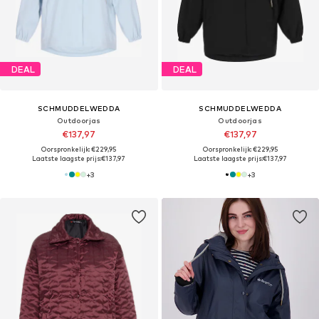
DEAL
DEAL
SCHMUDDELWEDDA
SCHMUDDELWEDDA
Outdoorjas
Outdoorjas
€137,97
€137,97
Oorspronkelijk: €229,95
Oorspronkelijk: €229,95
Laatste laagste prijs:
€137,97
Laatste laagste prijs:
€137,97
+
3
+
3