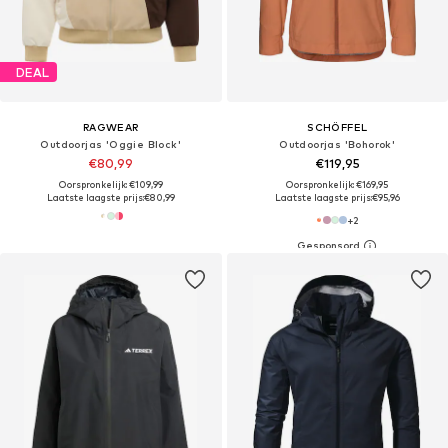
DEAL
RAGWEAR
SCHÖFFEL
Outdoorjas 'Oggie Block'
Outdoorjas 'Bohorok'
€80,99
€119,95
Oorspronkelijk: €109,99
Oorspronkelijk: €169,95
Laatste laagste prijs:
€80,99
Laatste laagste prijs:
€95,96
+
2