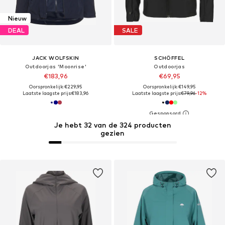
Nieuw
DEAL
SALE
JACK WOLFSKIN
SCHÖFFEL
Outdoorjas 'Moonrise'
Outdoorjas
€183,96
€69,95
Oorspronkelijk: €229,95
Oorspronkelijk: €149,95
Laatste laagste prijs:
€183,96
Laatste laagste prijs:
€79,96
-12%
Je hebt 32 van de 324 producten
gezien