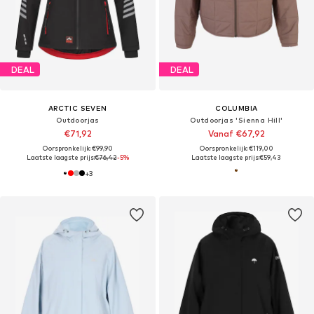
DEAL
DEAL
ARCTIC SEVEN
COLUMBIA
Outdoorjas
Outdoorjas 'Sienna Hill'
€71,92
Vanaf €67,92
Oorspronkelijk: €99,90
Oorspronkelijk: €119,00
Laatste laagste prijs:
€76,42
-5%
Laatste laagste prijs:
€59,43
+
3