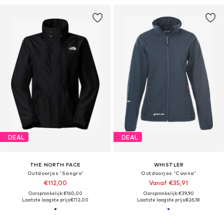
DEAL
DEAL
THE NORTH FACE
WHISTLER
Outdoorjas 'Sangro'
Outdoorjas 'Covina'
€112,00
Vanaf €35,91
Oorspronkelijk: €160,00
Oorspronkelijk: €39,90
Laatste laagste prijs:
€112,00
Laatste laagste prijs:
€26,18