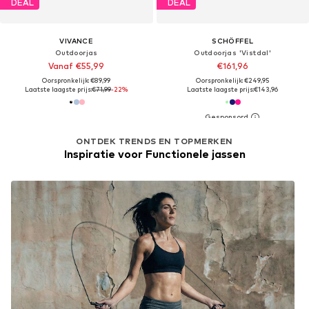
DEAL
DEAL
VIVANCE
SCHÖFFEL
Outdoorjas
Outdoorjas 'Vistdal'
Vanaf €55,99
€161,96
Oorspronkelijk: €89,99
Oorspronkelijk: €249,95
Laatste laagste prijs:
€71,99
-22%
Laatste laagste prijs:
€143,96
ONTDEK TRENDS EN TOPMERKEN
Inspiratie voor Functionele jassen