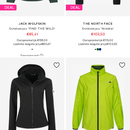
DEAL
DEAL
JACK WOLFSKIN
THE NORTH FACE
Outdoorjas 'FIND THE WILD'
Outdoorjas 'Nimble'
€85,41
€103,50
Oorspronkelijk: €159,00
Oorspronkelijk: €115,00
Laatste laagste prijs:
€80,67
Laatste laagste prijs:
€103,50