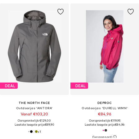
DEAL
DEAL
THE NORTH FACE
DEPROC
Outdoorjas 'ANTORA'
Outdoorjas 'DURELL WMN'
Vanaf €103,20
€84,96
Oorspronkelijk: €129,00
Oorspronkelijk: €119,95
Laatste laagste prijs:
€89,90
Laatste laagste prijs:
€84,96
+
1