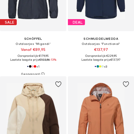
SALE
DEAL
SCHÖFFEL
SCHMUDDELWEDDA
Outdoorjas 'Migandi'
Outdoorjas 'Functional'
Vanaf €89,95
€137,97
Oorspronkelijk: €179,95
Oorspronkelijk: €229,95
Laatste laagste prijs:
€103,96
-13%
Laatste laagste prijs:
€137,97
+
1
+
3