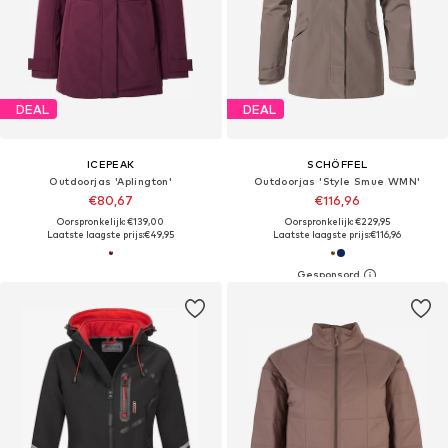
DEAL
DEAL
ICEPEAK
SCHÖFFEL
Outdoorjas 'Aplington'
Outdoorjas 'Style Smue WMN'
€80,67
€116,96
Oorspronkelijk: €139,00
Oorspronkelijk: €229,95
Laatste laagste prijs:
€49,95
Laatste laagste prijs:
€116,96