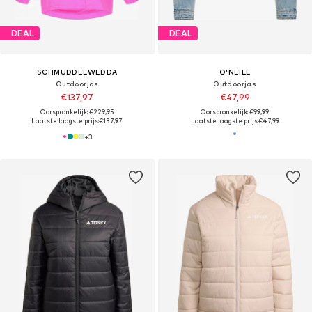
DEAL
DEAL
SCHMUDDELWEDDA
O'NEILL
Outdoorjas
Outdoorjas
€137,97
€47,99
Oorspronkelijk: €229,95
Oorspronkelijk: €99,99
Laatste laagste prijs:
€137,97
Laatste laagste prijs:
€47,99
+
3