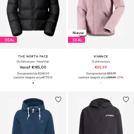
Nieuw
DEAL
DEAL
THE NORTH FACE
VIVANCE
Outdoorjas 'Hyalite'
Outdoorjas
Vanaf €185,00
€55,99
Oorspronkelijk: €269,00
Oorspronkelijk: €89,99
Laatste laagste prijs:
€179,10
Laatste laagste prijs:
€69,99
-20%