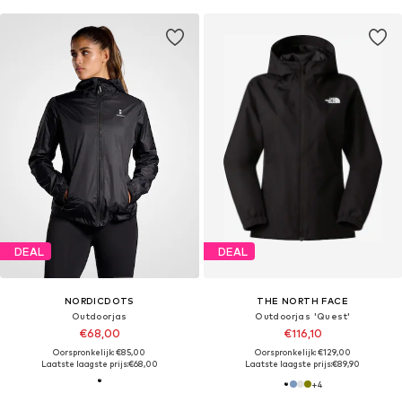
DEAL
DEAL
NORDICDOTS
THE NORTH FACE
Outdoorjas
Outdoorjas 'Quest'
€68,00
€116,10
Oorspronkelijk: €85,00
Oorspronkelijk: €129,00
Laatste laagste prijs:
€68,00
Laatste laagste prijs:
€89,90
+
4