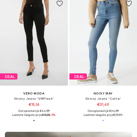
DEAL
DEAL
VERO MODA
NOISY MAY
Skinny Jeans 'VMFlash'
Skinny Jeans 'Callie'
€15,16
€31,49
Oorspronkelijk: €44,99
Oorspronkelijk: €34,99
Laatste laagste prijs:
€15,96
-5%
Laatste laagste prijs:
€29,90