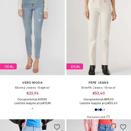
DEAL
DEAL
VERO MODA
PEPE JEANS
Skinny Jeans 'Sophia'
Slimfit Jeans 'Grace'
€23,94
€53,40
Oorspronkelijk: €39,90
Oorspronkelijk: €89,00
Laatste laagste prijs:
€15,96
Laatste laagste prijs:
€53,40
+
1