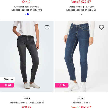
€44,91
Vanaf €29,67
Oorspronkelijk: €49,90
Oorspronkelijk: €34,90
Laatste laagste prijs:
€39,92
Laatste laagste prijs:
€13,96
Nieuw
DEAL
DEAL
ONLY
MAC
Slimfit Jeans 'ONLCeline'
Slimfit Jeans
€31,92
Vanaf €63,67