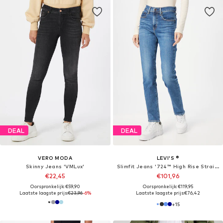
DEAL
DEAL
VERO MODA
LEVI'S ®
Skinny Jeans 'VMLux'
Slimfit Jeans '724™ High Rise Straight'
€22,45
€101,96
Oorspronkelijk: €59,90
Oorspronkelijk: €119,95
Laatste laagste prijs:
€23,96
-6%
Laatste laagste prijs:
€76,42
+
15