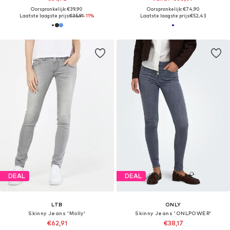
Oorspronkelijk: €39,90
Oorspronkelijk: €74,90
Laatste laagste prijs:
€35,91
-11%
Laatste laagste prijs:
€52,43
DEAL
DEAL
LTB
ONLY
Skinny Jeans 'Molly'
Skinny Jeans 'ONLPOWER'
€62,91
€38,17