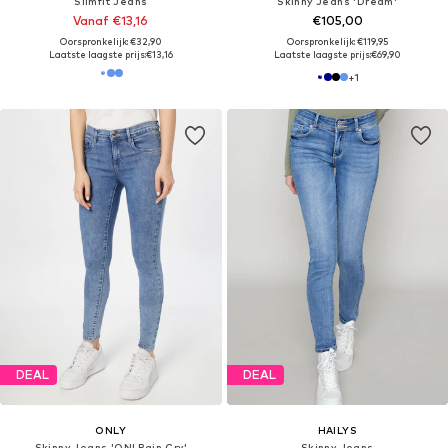
Slimfit Jeans
Skinny Jeans 'Dream'
Vanaf €13,16
€105,00
Oorspronkelijk: €32,90
Oorspronkelijk: €119,95
Laatste laagste prijs:
€13,16
Laatste laagste prijs:
€69,90
+
1
DEAL
DEAL
ONLY
HAILYS
Skinny Jeans 'ONLRain Cry'
Skinny Jeans