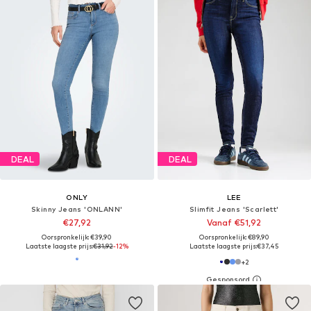
DEAL
DEAL
ONLY
LEE
Skinny Jeans 'ONLANN'
Slimfit Jeans 'Scarlett'
€27,92
Vanaf €51,92
Oorspronkelijk: €39,90
Oorspronkelijk: €89,90
Laatste laagste prijs:
€31,92
-12%
Laatste laagste prijs:
€37,45
+
2