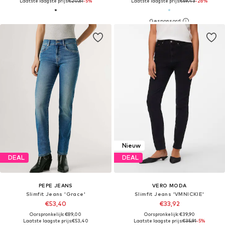
Laatste laagste prijs:
€20,61
-5%
Laatste laagste prijs:
€59,43
-28%
Nieuw
DEAL
DEAL
PEPE JEANS
VERO MODA
Slimfit Jeans 'Grace'
Slimfit Jeans 'VMNICKIE'
€53,40
€33,92
Oorspronkelijk: €89,00
Oorspronkelijk: €39,90
Laatste laagste prijs:
€53,40
Laatste laagste prijs:
€35,91
-5%