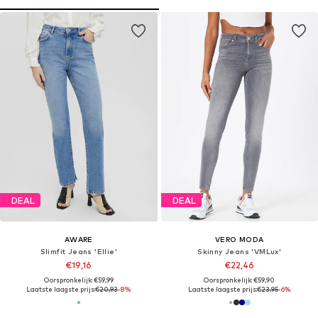
DEAL
DEAL
AWARE
VERO MODA
Slimfit Jeans 'Ellie'
Skinny Jeans 'VMLux'
€19,16
€22,46
Oorspronkelijk: €59,99
Oorspronkelijk: €59,90
Laatste laagste prijs:
€20,93
-8%
Laatste laagste prijs:
€23,95
-6%