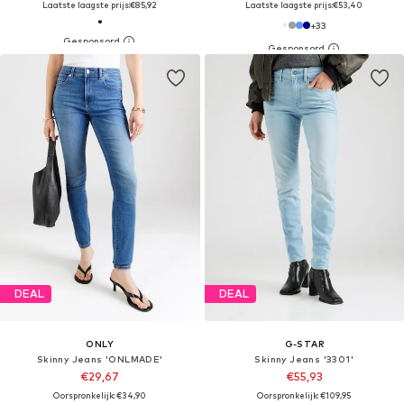
Laatste laagste prijs:
€85,92
Laatste laagste prijs:
€53,40
+
33
DEAL
DEAL
ONLY
G-STAR
Skinny Jeans 'ONLMADE'
Skinny Jeans '3301'
€29,67
€55,93
Oorspronkelijk: €34,90
Oorspronkelijk: €109,95