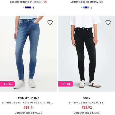
Laatste laagste prijs:
€67,41
-5%
Laatste laagste prijs:
€27,96
+
1
+
6
DEAL
DEAL
TOMMY JEANS
ONLY
Slimfit Jeans 'Nora Faded Mid Rise Skinny'
Skinny Jeans 'ONLROSE'
€85,41
€33,92
Oorspronkelijk: €109,00
Oorspronkelijk: €39,90