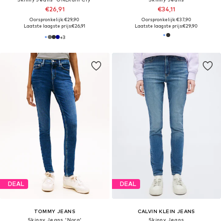
€26,91
€34,11
Oorspronkelijk: €29,90
Oorspronkelijk: €37,90
Laatste laagste prijs:
€26,91
Laatste laagste prijs:
€29,90
+
3
DEAL
DEAL
TOMMY JEANS
CALVIN KLEIN JEANS
Skinny Jeans 'Nora'
Skinny Jeans