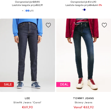
Oorspronkelijk: €69,90
Oorspronkelijk: €44,90
Laatste laagste prijs:
€62,91
Laatste laagste prijs:
€40,41
-5%
+
11
SALE
DEAL
LEE
TOMMY JEANS
Slimfit Jeans 'Carol'
Skinny Jeans
€69,90
Vanaf €63,92