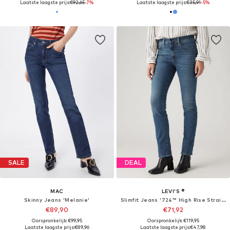
Laatste laagste prijs:
€92,65
-7%
Laatste laagste prijs:
€35,91
-5%
SALE
DEAL
MAC
LEVI'S ®
Skinny Jeans 'Melanie'
Slimfit Jeans '724™ High Rise Straight'
€89,90
€71,92
Oorspronkelijk: €99,95
Oorspronkelijk: €119,95
Laatste laagste prijs:
€89,96
Laatste laagste prijs:
€47,98