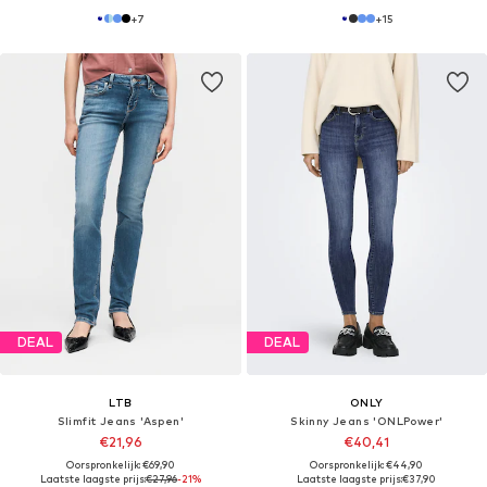
+
7
+
15
DEAL
DEAL
LTB
ONLY
Slimfit Jeans 'Aspen'
Skinny Jeans 'ONLPower'
€21,96
€40,41
Oorspronkelijk: €69,90
Oorspronkelijk: €44,90
Laatste laagste prijs:
€27,96
-21%
Laatste laagste prijs:
€37,90