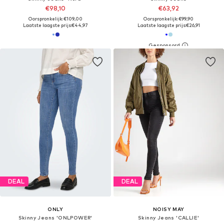
€98,10
€63,92
Oorspronkelijk: €109,00
Oorspronkelijk: €99,90
Laatste laagste prijs:
€44,97
Laatste laagste prijs:
€26,91
DEAL
DEAL
ONLY
NOISY MAY
Skinny Jeans 'ONLPOWER'
Skinny Jeans 'CALLIE'