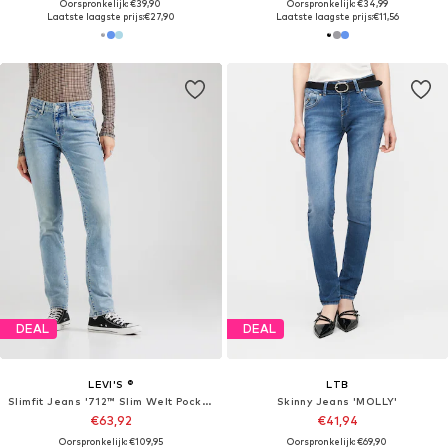
Oorspronkelijk: €39,90
Oorspronkelijk: €34,99
Laatste laagste prijs:
€27,90
Laatste laagste prijs:
€11,56
DEAL
DEAL
LEVI'S ®
LTB
Slimfit Jeans '712™ Slim Welt Pocket'
Skinny Jeans 'MOLLY'
€63,92
€41,94
Oorspronkelijk: €109,95
Oorspronkelijk: €69,90