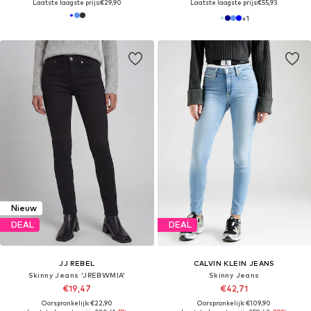
Laatste laagste prijs:
€29,90
Laatste laagste prijs:
€55,93
+
1
Nieuw
DEAL
DEAL
JJ REBEL
CALVIN KLEIN JEANS
Skinny Jeans 'JREBWMIA'
Skinny Jeans
€19,47
€42,71
Oorspronkelijk: €22,90
Oorspronkelijk: €109,90