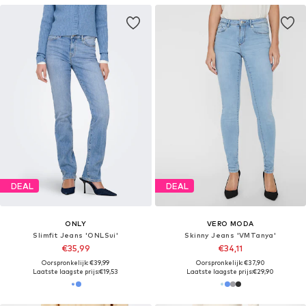
DEAL
DEAL
ONLY
VERO MODA
Slimfit Jeans 'ONLSui'
Skinny Jeans 'VMTanya'
€35,99
€34,11
Oorspronkelijk: €39,99
Oorspronkelijk: €37,90
Laatste laagste prijs:
€19,53
Laatste laagste prijs:
€29,90