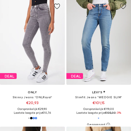
DEAL
DEAL
ONLY
LEVI'S ®
Skinny Jeans 'ONLRoyal'
Slimfit Jeans 'WEDGIE SLIM'
€20,93
€101,15
Oorspronkelijk: €29,90
Oorspronkelijk: €119,00
Laatste laagste prijs:
€10,76
Laatste laagste prijs:
€105,00
-3%