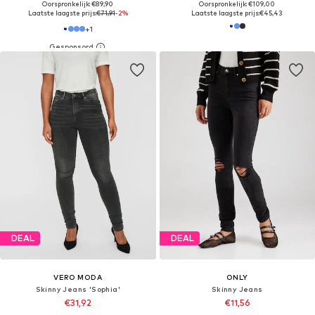
Oorspronkelijk: €89,90
Oorspronkelijk: €109,00
Laatste laagste prijs:
€71,91
-2%
Laatste laagste prijs:
€45,43
+
1
DEAL
DEAL
VERO MODA
ONLY
Skinny Jeans 'Sophia'
Skinny Jeans
€31,92
€11,56