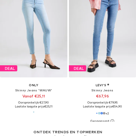
DEAL
DEAL
ONLY
LEVI'S ®
Skinny Jeans 'WAUW'
Skinny Jeans
Vanaf €25,11
€67,96
Oorspronkelijk: €27,90
Oorspronkelijk: €79,95
Laatste laagste prijs:
€25,11
Laatste laagste prijs:
€54,90
+
2
ONTDEK TRENDS EN TOPMERKEN