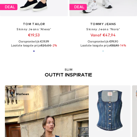
DEAL
DEAL
TOM TAILOR
TOMMY JEANS
Skinny Jeans 'Alexa'
Skinny Jeans 'Nora'
€19,53
Vanaf €47,94
Oorspronkelijk: €39,99
Oorspronkelijk: €99,90
Laatste laagste prijs:
€20,00
-2%
Laatste laagste prijs:
€55,93
-14%
SLIM
OUTFIT INSPIRATIE
Marleen