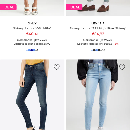
DEAL
DEAL
ONLY
LEVI'S ®
Skinny Jeans 'ONLMila'
Skinny Jeans '721 High Rise Skinny'
€40,41
€84,92
Oorspronkelijk: €44,90
Oorspronkelijk: €99,90
Laatste laagste prijs:
€35,92
Laatste laagste prijs:
€89,91
-5%
+
5
+
16