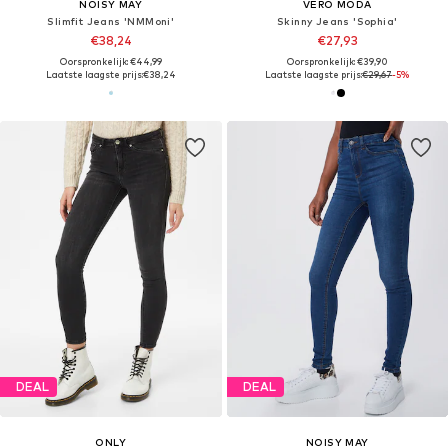
NOISY MAY
VERO MODA
Slimfit Jeans 'NMMoni'
Skinny Jeans 'Sophia'
€38,24
€27,93
Oorspronkelijk: €44,99
Oorspronkelijk: €39,90
Laatste laagste prijs:
€38,24
Laatste laagste prijs:
€29,67
-5%
DEAL
DEAL
ONLY
NOISY MAY