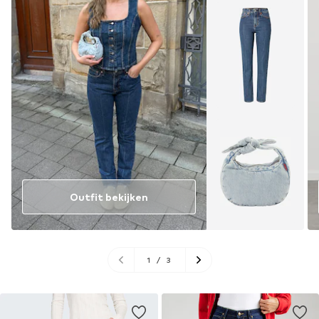
Outfit bekijken
1
/
3