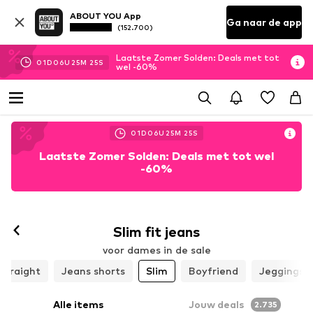
ABOUT YOU App
Ga naar de app
(152.700)
Laatste Zomer Solden: Deals met tot
01
D
06
U
25
M
21
S
wel -60%
01
D
06
U
25
M
21
S
Laatste Zomer Solden: Deals met tot wel
-60%
Slim fit jeans
voor dames in de sale
Straight
Jeans shorts
Slim
Boyfriend
Jeggings
Alle items
Jouw deals
2.735