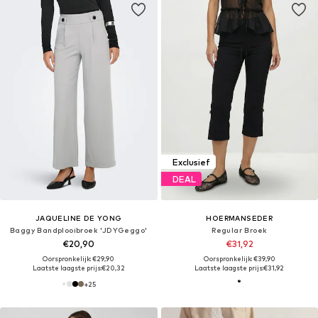
Exclusief
DEAL
JAQUELINE DE YONG
HOERMANSEDER
Baggy Bandplooibroek 'JDYGeggo'
Regular Broek
€20,90
€31,92
Oorspronkelijk: €29,90
Oorspronkelijk: €39,90
Laatste laagste prijs:
€20,32
Laatste laagste prijs:
€31,92
+
25