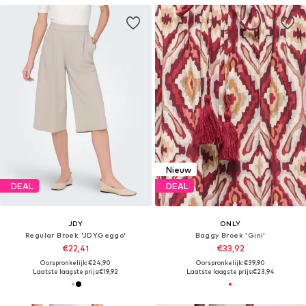
Nieuw
DEAL
DEAL
JDY
ONLY
Regular Broek 'JDYGeggo'
Baggy Broek 'Gini'
€22,41
€33,92
Oorspronkelijk: €24,90
Oorspronkelijk: €39,90
Laatste laagste prijs:
€19,92
Laatste laagste prijs:
€23,94