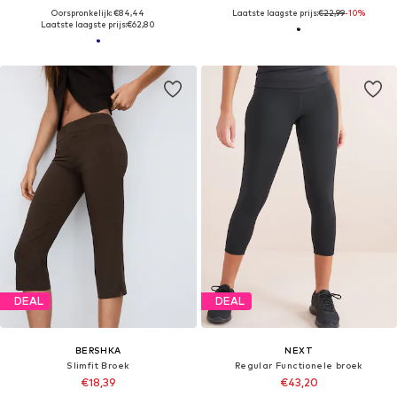
Oorspronkelijk: €84,44
Laatste laagste prijs:
€22,99
-10%
Laatste laagste prijs:
€62,80
DEAL
DEAL
BERSHKA
NEXT
Slimfit Broek
Regular Functionele broek
€18,39
€43,20