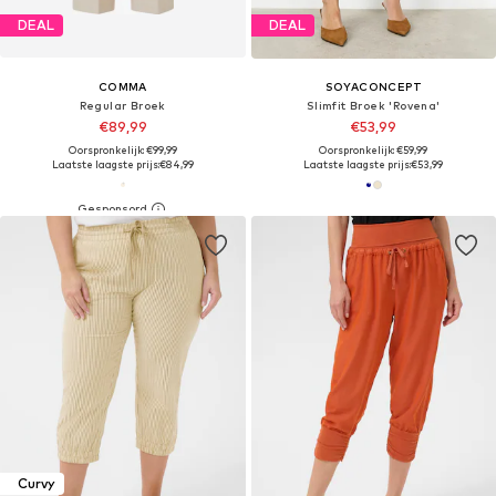
DEAL
DEAL
COMMA
SOYACONCEPT
Regular Broek
Slimfit Broek 'Rovena'
€89,99
€53,99
Oorspronkelijk: €99,99
Oorspronkelijk: €59,99
Laatste laagste prijs:
€84,99
Laatste laagste prijs:
€53,99
Curvy