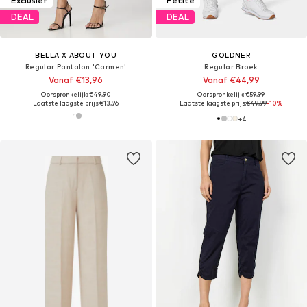
Exclusief
Petite
DEAL
DEAL
BELLA X ABOUT YOU
GOLDNER
Regular Pantalon 'Carmen'
Regular Broek
Vanaf €13,96
Vanaf €44,99
Oorspronkelijk: €49,90
Oorspronkelijk: €59,99
Laatste laagste prijs:
€13,96
Laatste laagste prijs:
€49,99
-10%
+
4