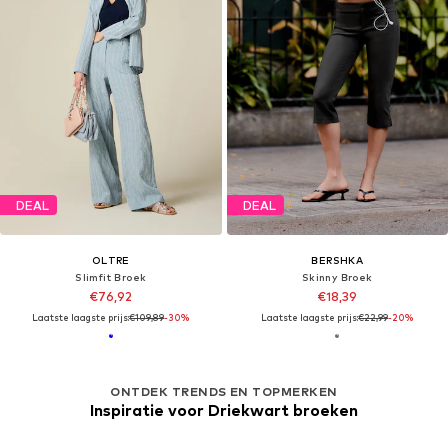
DEAL
DEAL
OLTRE
BERSHKA
Slimfit Broek
Skinny Broek
€76,92
€18,39
Laatste laagste prijs:
€109,89
-30%
Laatste laagste prijs:
€22,99
-20%
ONTDEK TRENDS EN TOPMERKEN
Inspiratie voor Driekwart broeken