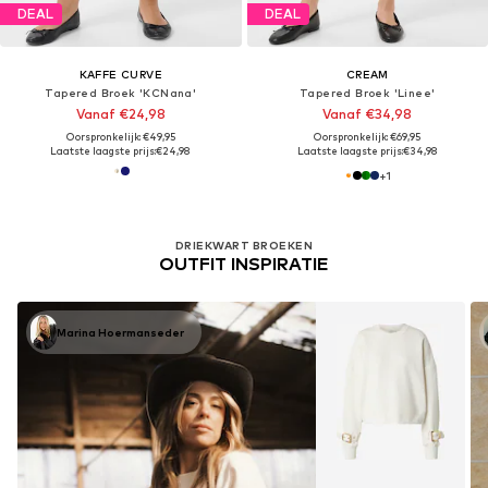
DEAL
DEAL
KAFFE CURVE
CREAM
Tapered Broek 'KCNana'
Tapered Broek 'Linee'
Vanaf €24,98
Vanaf €34,98
Oorspronkelijk: €49,95
Oorspronkelijk: €69,95
Laatste laagste prijs:
€24,98
Laatste laagste prijs:
€34,98
+
1
DRIEKWART BROEKEN
OUTFIT INSPIRATIE
Marina Hoermanseder