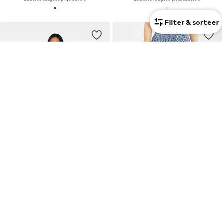
Filter & sorteer
DEAL
DEAL
IUNIQUE
FRANCO CALLEGARI
Regular Broek 'Ballonique'
Loosefit Broek
€238,00
€48,29
Oorspronkelijk: €280,00
Oorspronkelijk: €68,99
Laatste laagste prijs:
€238,00
Laatste laagste prijs:
€48,29