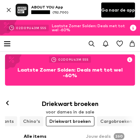
ABOUT YOU App
Ga naar de app
(152.700)
Laatste Zomer Solden: Deals met tot
02
D
09
U
43
M
54
S
wel -60%
02
D
09
U
43
M
54
S
Laatste Zomer Solden: Deals met tot wel
-60%
Driekwart broeken
voor dames in de sale
tpants
Chino's
Driekwart broeken
Cargobroeken
Alle items
Jouw deals
260