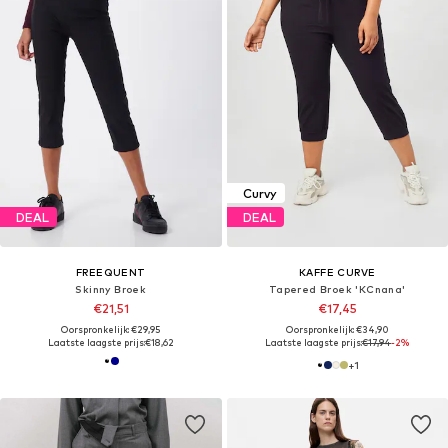
Curvy
DEAL
DEAL
FREEQUENT
KAFFE CURVE
Skinny Broek
Tapered Broek 'KCnana'
€21,51
€17,45
Oorspronkelijk: €29,95
Oorspronkelijk: €34,90
Laatste laagste prijs:
€18,62
Laatste laagste prijs:
€17,94
-2%
+
1