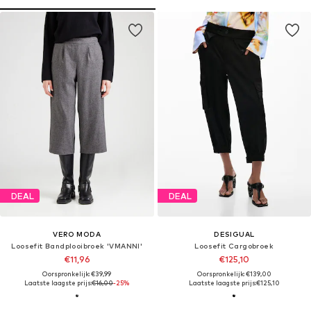
DEAL
DEAL
VERO MODA
DESIGUAL
Loosefit Bandplooibroek 'VMANNI'
Loosefit Cargobroek
€11,96
€125,10
Oorspronkelijk: €39,99
Oorspronkelijk: €139,00
Laatste laagste prijs:
€16,00
-25%
Laatste laagste prijs:
€125,10