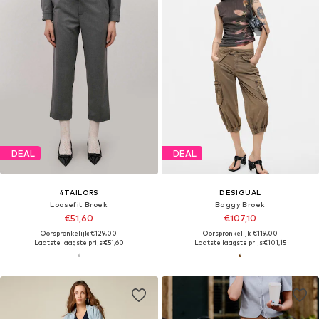
DEAL
DEAL
4TAILORS
DESIGUAL
Loosefit Broek
Baggy Broek
€51,60
€107,10
Oorspronkelijk: €129,00
Oorspronkelijk: €119,00
Laatste laagste prijs:
€51,60
Laatste laagste prijs:
€101,15