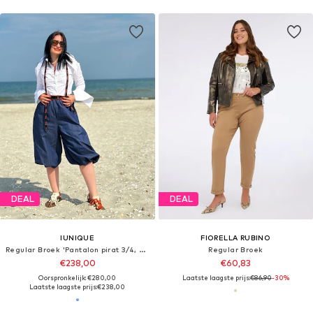
DEAL
DEAL
IUNIQUE
FIORELLA RUBINO
Regular Broek 'Pantalon pirat 3/4, denim, albastru'
Regular Broek
€238,00
€60,83
Oorspronkelijk: €280,00
Laatste laagste prijs:
€86,90
-30%
Laatste laagste prijs:
€238,00