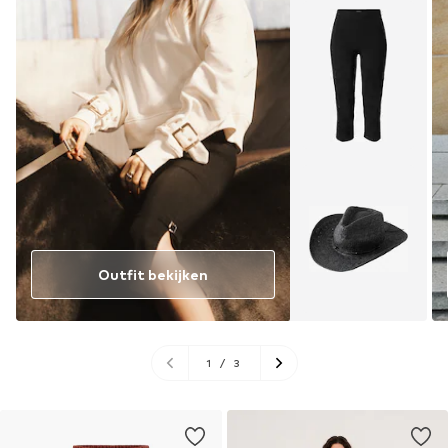
Outfit bekijken
1
/
3