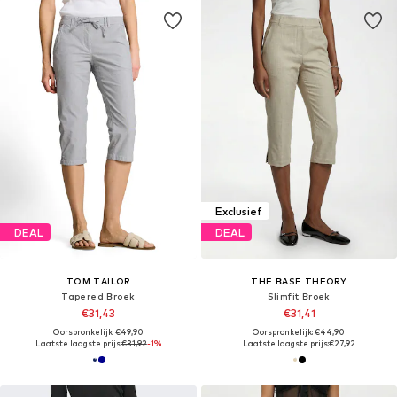
Exclusief
DEAL
DEAL
TOM TAILOR
THE BASE THEORY
Tapered Broek
Slimfit Broek
€31,43
€31,41
Oorspronkelijk: €49,90
Oorspronkelijk: €44,90
Laatste laagste prijs:
€31,92
-1%
Laatste laagste prijs:
€27,92