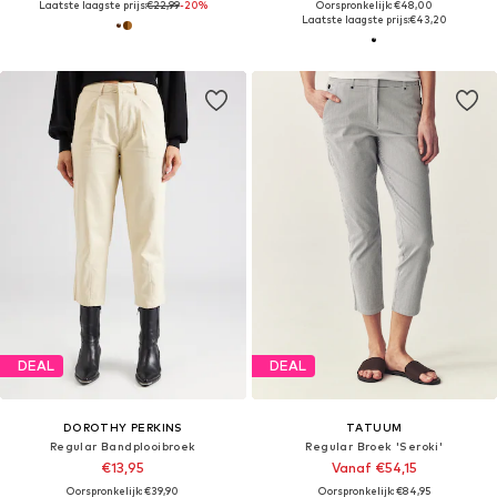
Laatste laagste prijs:
€22,99
-20%
Oorspronkelijk: €48,00
Laatste laagste prijs:
€43,20
DEAL
DEAL
DOROTHY PERKINS
TATUUM
Regular Bandplooibroek
Regular Broek 'Seroki'
€13,95
Vanaf €54,15
Oorspronkelijk: €39,90
Oorspronkelijk: €84,95