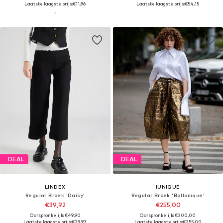
Laatste laagste prijs:
€11,96
Laatste laagste prijs:
€54,15
DEAL
DEAL
LINDEX
IUNIQUE
Regular Broek 'Daisy'
Regular Broek 'Ballonique'
€39,92
€255,00
Oorspronkelijk: €49,90
Oorspronkelijk: €300,00
Laatste laagste prijs:
€29,93
Laatste laagste prijs:
€255,00