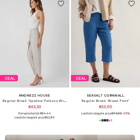
DEAL
DEAL
MADNEZZ HOUSE
SEASALT CORNWALL
Regular Broek 'Spodnie Palazzo Wrap Light Beige'
Regular Broek 'Brawn Point'
€63,33
€53,90
Oorspronkelijk: €84,44
Laatste laagste prijs:
€77,00
-30%
Laatste laagste prijs:
€62,80
+
1