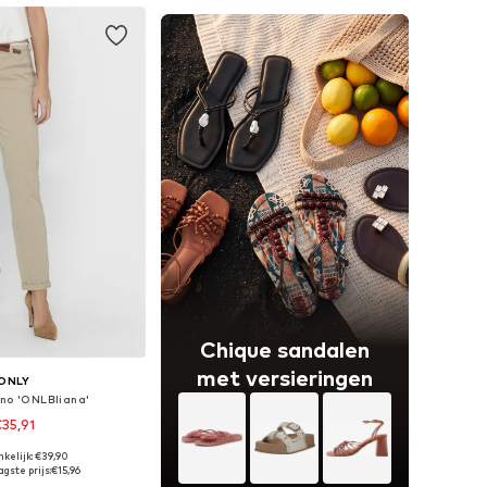
Chique sandalen
met versieringen
ONLY
ino 'ONLBIiana'
35,91
+
1
kelijk: €39,90
Beschikbare maten: 34 x 32, 36 x 32, 38 x 32, 40 x 32, 42 x 32
gste prijs:
€15,96