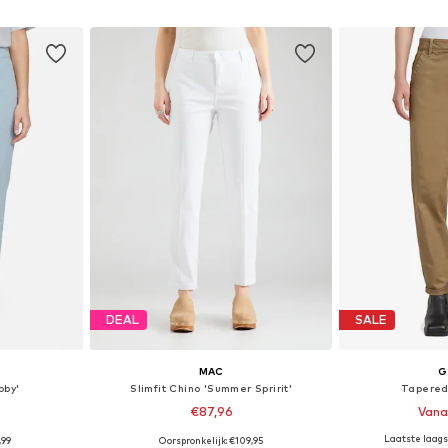
dje
In winkelmandje
In wi
DEAL
SALE
MAC
G
bby'
Slimfit Chino 'Summer Spririt'
Tapered
€87,96
Vana
+
7
Laatste laagst
,99
Oorspronkelijk: €109,95
38, 40, 42, 44
Beschikbare maten: 34, 36, 38, 40, 42, 44
Beschikbaa