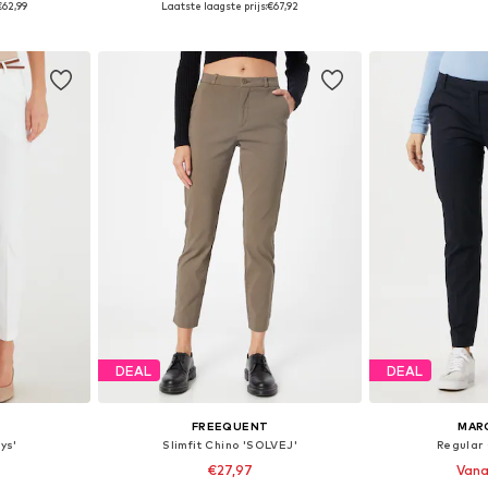
€62,99
Laatste laagste prijs:
€67,92
dje
In winkelmandje
In wi
DEAL
DEAL
FREEQUENT
MAR
ys'
Slimfit Chino 'SOLVEJ'
Regular 
€27,97
Vana