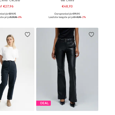
Chino 'CRCala'
Vat Chino
f €27,96
€48,93
kelijk: €89,95
Oorspronkelijk: €99,90
r in vele maten
Beschikbare maten: 34, 36, 38, 42, 44
te prijs:
€29,96
-6%
Laatste laagste prijs:
€49,95
-2%
nkelmandje
In winkelmandje
DEAL