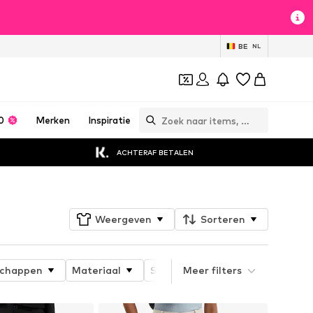
BE
NL
0
Merken
Inspiratie
ACHTERAF BETALEN
Weergeven
Sorteren
schappen
Materiaal
Speciaal assortiment
Meer filters
Leng