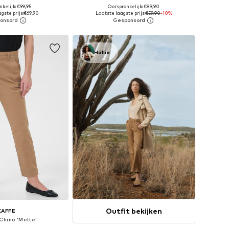
kelijk: €99,95
Oorspronkelijk: €89,90
r in vele maten
Beschikbaar in vele maten
gste prijs:
€69,90
Laatste laagste prijs:
€59,90
-10%
nkelmandje
In winkelmandje
Hallie
Outfit bekijken
KAFFE
Chino 'Mette'