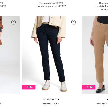
,90
Oorspronkelijk: €39,90
Oorspron
 maten
Beschikbare maten: 34, 36, 38, 40, 42, 44
Beschikbaa
€39,92
Laatste laagste prijs:
€27,90
Laatste laa
dje
In winkelmandje
In wi
DEAL
DEAL
TOM TAILOR
o
Slimfit Chino
Regular 