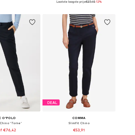
Laatste laagste prijs:
€27,45
-12%
nkelmandje
In winkelmandje
DEAL
C O'POLO
COMMA
Chino 'Torne'
Slimfit Chino
f €76,42
€53,91