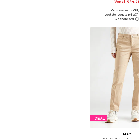
Vanaf €44,9
Oorspronkelijk: €89
Beschikbaar in vele
Laatste laagste prijs:
€4
In winkelman
DEAL
MAC