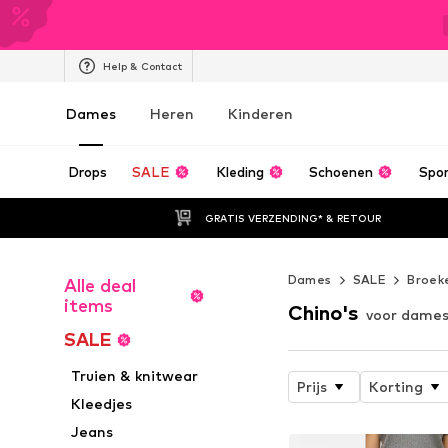
Help & Contact
Dames
Heren
Kinderen
Drops
SALE
Kleding
Schoenen
Spo
GRATIS VERZENDING* & RETOUR
Dames
SALE
Broek
Alle deal
items
Chino's
voor dames 
SALE
Truien & knitwear
Prijs
Korting
Kleedjes
Jeans