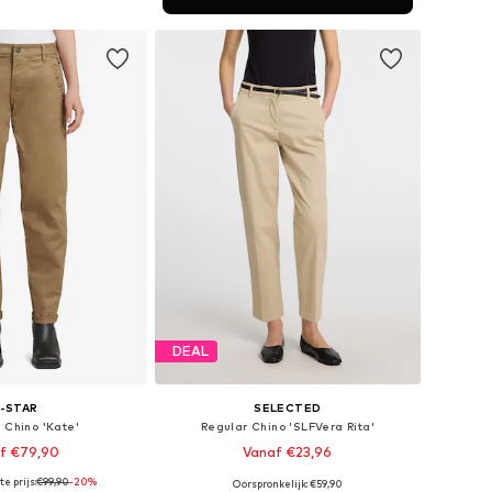
nkelmandje
DEAL
-STAR
SELECTED
 Chino 'Kate'
Regular Chino 'SLFVera Rita'
f €79,90
Vanaf €23,96
e prijs:
€99,90
+
3
-20%
Oorspronkelijk: €59,90
r in vele maten
Beschikbare maten: 34, 36