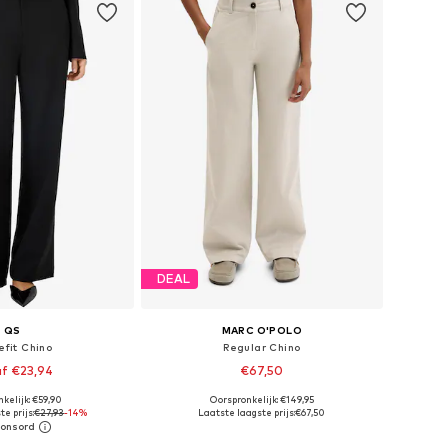
DEAL
QS
MARC O'POLO
efit Chino
Regular Chino
f €23,94
€67,50
kelijk: €59,90
Oorspronkelijk: €149,95
r in vele maten
Beschikbaar in vele maten
e prijs:
€27,93
-14%
Laatste laagste prijs:
€67,50
nkelmandje
In winkelmandje