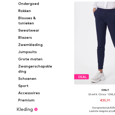
Ondergoed
Rokken
Blouses &
tunieken
Sweatwear
Blazers
Zwemkleding
Jumpsuits
Grote maten
Zwangerschapskle
ding
DEAL
Schoenen
Sport
ONLY
Accessoires
Slimfit Chino 'ONL
Premium
€35,91
+
1
Oorspronkelijk: €39
Kleding
Beschikbaar in vele
Laatste laagste prijs: