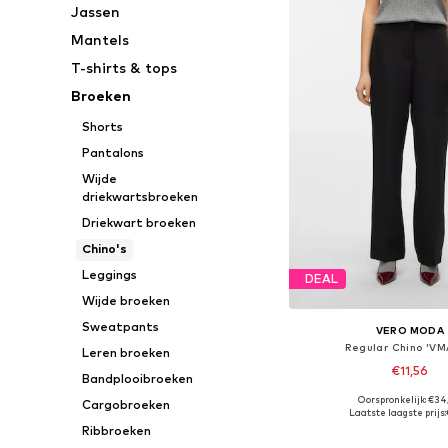
Jassen
Mantels
T-shirts & tops
Broeken
Shorts
Pantalons
Wijde
driekwartsbroeken
Driekwart broeken
Chino's
Leggings
DEAL
Wijde broeken
Sweatpants
VERO MODA
Regular Chino 'VM
Leren broeken
€11,56
Bandplooibroeken
Oorspronkelijk: €34
Cargobroeken
Beschikbaar in vele
Laatste laagste prijs:
Ribbroeken
In winkelman