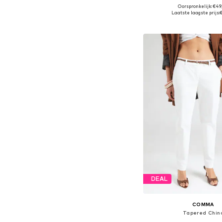
+
4
Oorspronkelijk: €49
Beschikbaar in vele
Laatste laagste prijs:
In winkelman
DEAL
COMMA
Tapered Chin