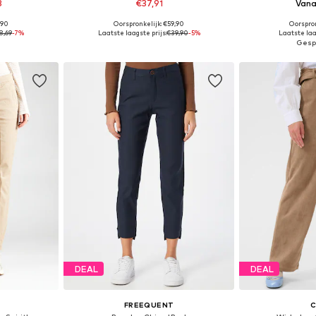
3
€37,91
Vana
+
2
,90
Oorspronkelijk: €59,90
Oorspron
 maten
Beschikbare maten: 34 x 30, 34 x 32, 36 x 30, 36 x 32, 38 x 32
Beschikbare ma
8,69
-7%
Laatste laagste prijs:
€39,90
-5%
Laatste laa
dje
In winkelmandje
In wi
DEAL
DEAL
FREEQUENT