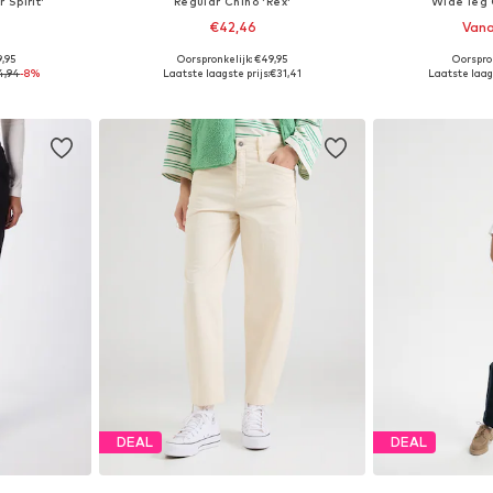
 Spirit'
Regular Chino 'Rex'
Wide leg 
€42,46
Vana
9,95
Oorspronkelijk: €49,95
Oorspron
36, 38, 42, 44
Beschikbare maten: 36, 38, 40, 42, 44
Beschikbaa
4,94
-8%
Laatste laagste prijs:
€31,41
Laatste laags
dje
In winkelmandje
In wi
DEAL
DEAL