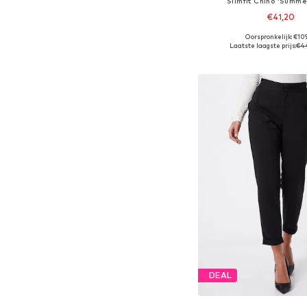
Slimfit Chino 'Summer
€41,20
+
7
Oorspronkelijk: €10
Beschikbare maten: 32, 34, 
Laatste laagste prijs:
€4
In winkelman
DEAL