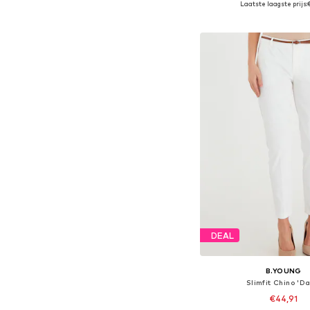
Laatste laagste prijs:
In winkelman
DEAL
B.YOUNG
Slimfit Chino 'Da
€44,91