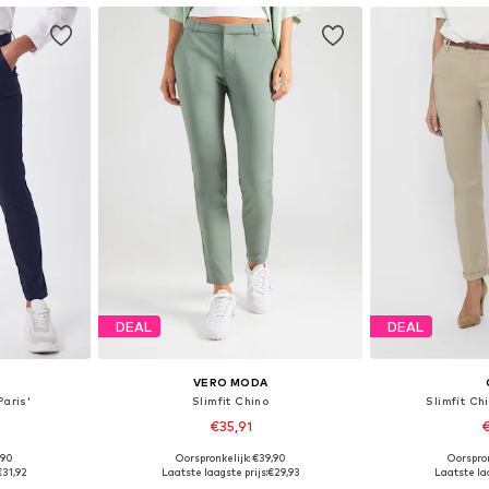
DEAL
DEAL
VERO MODA
Paris'
Slimfit Chino
Slimfit Ch
€35,91
€
,90
Oorspronkelijk: €39,90
Oorspron
 maten
Beschikbaar in vele maten
€31,92
Laatste laagste prijs:
€29,93
Laatste laa