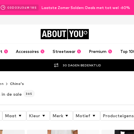
Laatste Zomer Solden: Deals met tot wel -60%
03
D
03
U
34
M
16
S
ABOUT
YOU
rt
Accessoires
Streetwear
Premium
Top 10
30 DAGEN BEDENKTIJD
en
Chino's
in de sale
365
Maat
Kleur
Merk
Motief
Producteigen