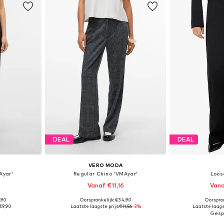
DEAL
DEAL
VERO MODA
Ayar'
Regular Chino 'VMAyar'
Loos
Vanaf €11,16
Vana
,90
Oorspronkelijk: €34,90
Oorspron
 maten
Beschikbaar in vele maten
Beschikbaa
€9,90
Laatste laagste prijs:
€11,56
-3%
Laatste laagst
dje
In winkelmandje
In wi