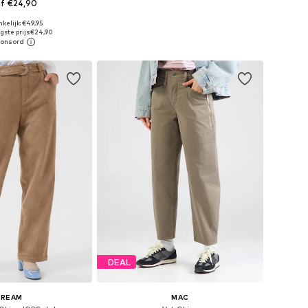
f €24,90
+
10
kelijk: €49,95
ten: 34, 36, 38, 42
gste prijs:
€24,90
nkelmandje
DEAL
CREAM
MAC