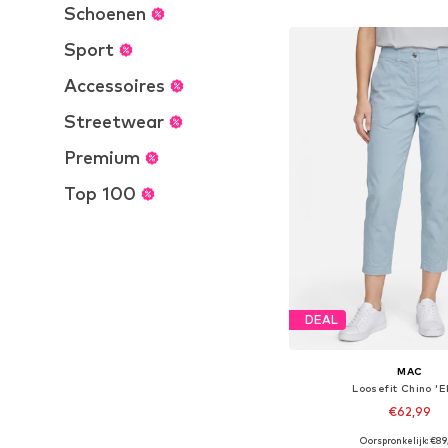
In winkelman
Schoenen
Sport
Accessoires
Streetwear
Premium
Top 100
DEAL
MAC
Loosefit Chino 'E
€62,99
Oorspronkelijk: €89
Beschikbare maten: 34, 36, 