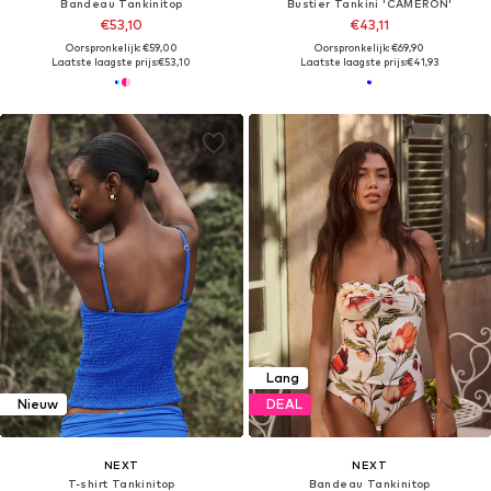
Bandeau Tankinitop
Bustier Tankini 'CAMERON'
€53,10
€43,11
Oorspronkelijk: €59,00
Oorspronkelijk: €69,90
Laatste laagste prijs:
€53,10
Laatste laagste prijs:
€41,93
Lang
Nieuw
DEAL
NEXT
NEXT
T-shirt Tankinitop
Bandeau Tankinitop