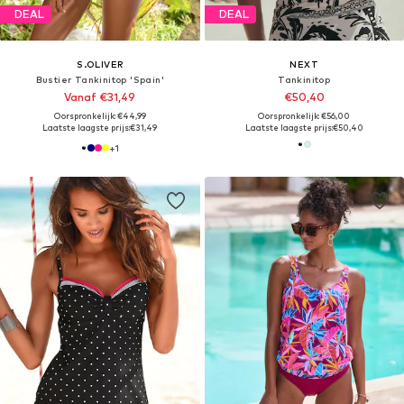
DEAL
DEAL
S.OLIVER
NEXT
Bustier Tankinitop 'Spain'
Tankinitop
Vanaf €31,49
€50,40
Oorspronkelijk: €44,99
Oorspronkelijk: €56,00
Laatste laagste prijs:
€31,49
Laatste laagste prijs:
€50,40
+
1