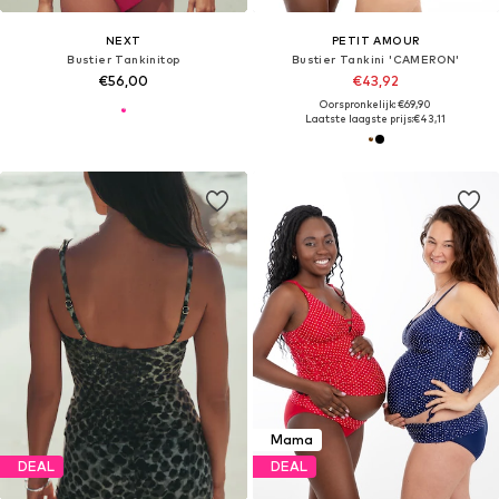
NEXT
PETIT AMOUR
Bustier Tankinitop
Bustier Tankini 'CAMERON'
€56,00
€43,92
Oorspronkelijk: €69,90
Laatste laagste prijs:
€43,11
Mama
DEAL
DEAL