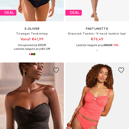
DEAL
DEAL
S.OLIVER
PASTUNETTE
Triangel Tankinitop
Klassiek Tankini 'V-neck tankini top'
Vanaf €41,99
€76,49
Oorspronkelijk: €59,99
Laatste laagste prijs:
€89,99
-15%
Laatste laagste prijs:
€41,99