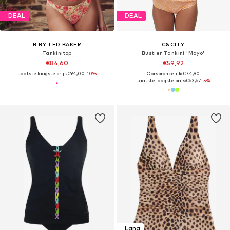
DEAL
DEAL
B BY TED BAKER
C&CITY
Tankinitop
Bustier Tankini 'Mayo'
€84,60
€59,92
Laatste laagste prijs:
€94,00
-10%
Oorspronkelijk: €74,90
Laatste laagste prijs:
€63,67
-5%
Lang