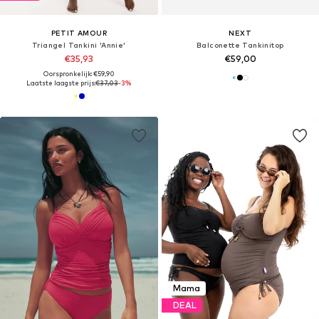
PETIT AMOUR
NEXT
Triangel Tankini 'Annie'
Balconette Tankinitop
€35,93
€59,00
Oorspronkelijk: €59,90
Laatste laagste prijs:
€37,03
-3%
Mama
DEAL