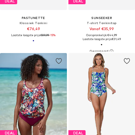
DEAL
DEAL
PASTUNETTE
SUNSEEKER
Klassiek Tankini
T-shirt Tankinitop
€76,49
Vanaf €35,99
Laatste laagste prijs:
€89,99
-15%
Oorspronkelijk: €44,99
Laatste laagste prijs:
€31,49
DEAL
DEAL