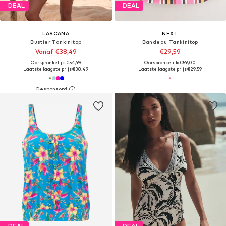
DEAL
DEAL
LASCANA
NEXT
Bustier Tankinitop
Bandeau Tankinitop
Vanaf €38,49
€29,59
Oorspronkelijk: €54,99
Oorspronkelijk: €59,00
Laatste laagste prijs:
€38,49
Laatste laagste prijs:
€29,59