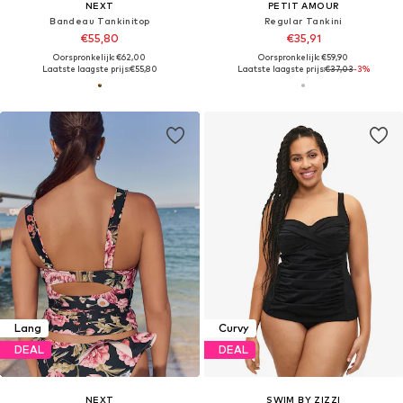
NEXT
PETIT AMOUR
Bandeau Tankinitop
Regular Tankini
€55,80
€35,91
Oorspronkelijk: €62,00
Oorspronkelijk: €59,90
Laatste laagste prijs:
€55,80
Laatste laagste prijs:
€37,03
-3%
Lang
Curvy
DEAL
DEAL
NEXT
SWIM BY ZIZZI