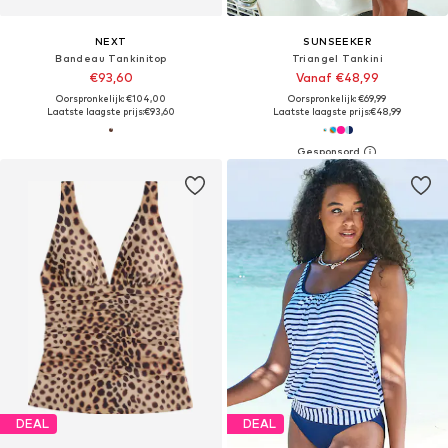
NEXT
SUNSEEKER
Bandeau Tankinitop
Triangel Tankini
€93,60
Vanaf €48,99
Oorspronkelijk: €104,00
Oorspronkelijk: €69,99
Laatste laagste prijs:
€93,60
Laatste laagste prijs:
€48,99
DEAL
DEAL