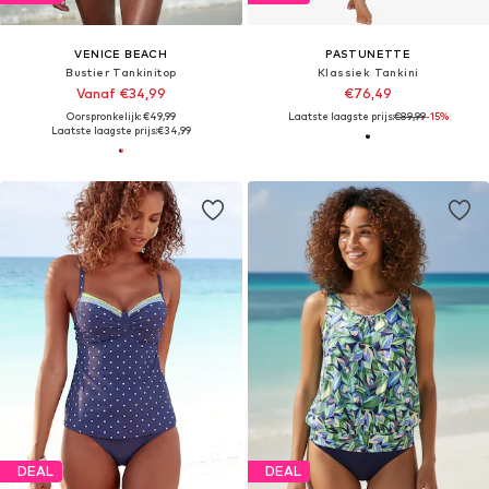
VENICE BEACH
PASTUNETTE
Bustier Tankinitop
Klassiek Tankini
Vanaf €34,99
€76,49
Oorspronkelijk: €49,99
Laatste laagste prijs:
€89,99
-15%
Laatste laagste prijs:
€34,99
DEAL
DEAL