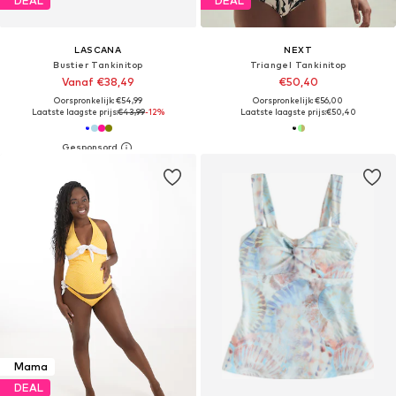
DEAL
DEAL
LASCANA
NEXT
Bustier Tankinitop
Triangel Tankinitop
Vanaf €38,49
€50,40
Oorspronkelijk: €54,99
Oorspronkelijk: €56,00
Laatste laagste prijs:
€43,99
-12%
Laatste laagste prijs:
€50,40
Mama
DEAL