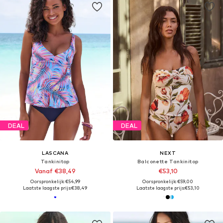
DEAL
DEAL
LASCANA
NEXT
Tankinitop
Balconette Tankinitop
Vanaf €38,49
€53,10
Oorspronkelijk: €54,99
Oorspronkelijk: €59,00
Laatste laagste prijs:
€38,49
Laatste laagste prijs:
€53,10