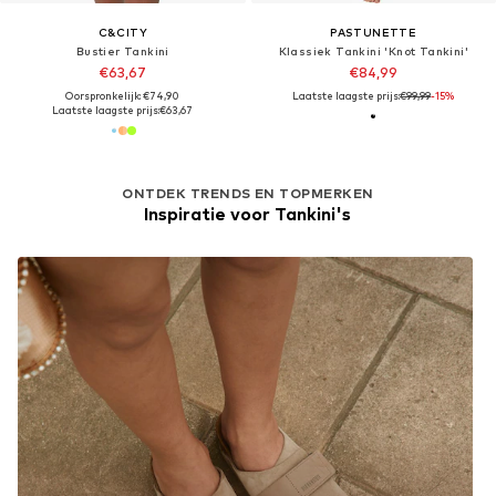
C&CITY
PASTUNETTE
Bustier Tankini
Klassiek Tankini 'Knot Tankini'
€63,67
€84,99
Oorspronkelijk: €74,90
Laatste laagste prijs:
€99,99
-15%
Laatste laagste prijs:
€63,67
ONTDEK TRENDS EN TOPMERKEN
Inspiratie voor Tankini's