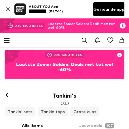
ABOUT YOU App
Ga naar de app
(152.700)
Laatste Zomer Solden: Deals met tot
02
D
16
U
31
M
41
S
wel -60%
02
D
16
U
31
M
41
S
Laatste Zomer Solden: Deals met tot wel
-60%
Tankini's
(XL)
Tankini sets
Tankinitops
Grote cups
Alle items
Jouw deals
107