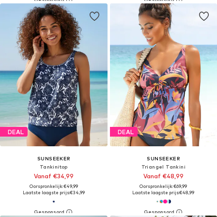
DEAL
DEAL
SUNSEEKER
SUNSEEKER
Tankinitop
Triangel Tankini
Vanaf €34,99
Vanaf €48,99
Oorspronkelijk: €49,99
Oorspronkelijk: €69,99
Laatste laagste prijs:
€34,99
Laatste laagste prijs:
€48,99