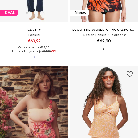
DEAL
Nieuw
C&CITY
BECO THE WORLD OF AQUASPORTS
Tankini
Bustier Tankini 'Feathers'
€63,92
€69,90
Oorspronkelijk: €89,90
Laatste laagste prijs:
€67,92
-5%