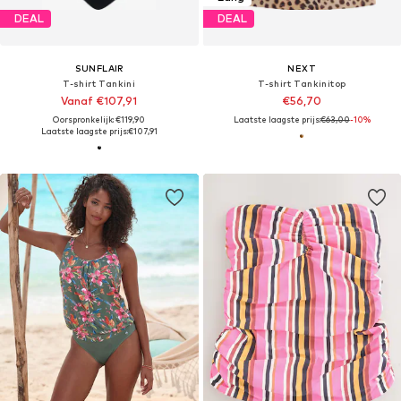
DEAL
DEAL
SUNFLAIR
NEXT
T-shirt Tankini
T-shirt Tankinitop
Vanaf €107,91
€56,70
Oorspronkelijk: €119,90
Laatste laagste prijs:
€63,00
-10%
Laatste laagste prijs:
€107,91