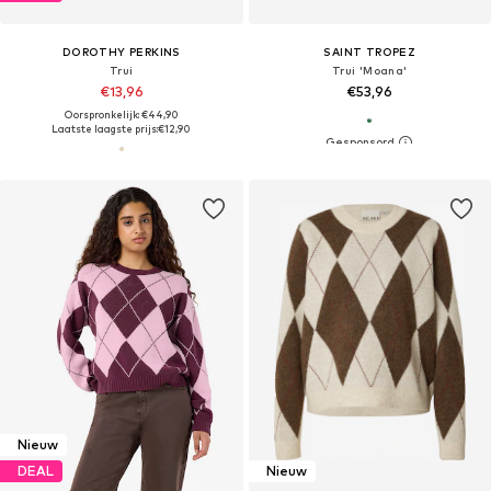
DOROTHY PERKINS
SAINT TROPEZ
Trui
Trui 'Moana'
€13,96
€53,96
Oorspronkelijk: €44,90
Laatste laagste prijs:
€12,90
Nieuw
DEAL
Nieuw