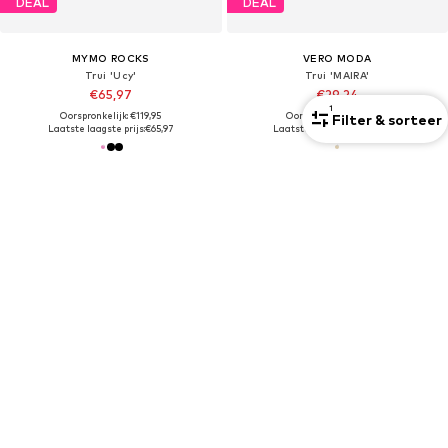
DEAL
DEAL
MYMO ROCKS
VERO MODA
Trui 'Ucy'
Trui 'MAIRA'
€65,97
€29,24
1
Oorspronkelijk: €119,95
Oorspronkelijk: €44,99
Filter & sorteer
Laatste laagste prijs:
€65,97
Laatste laagste prijs:
€29,24
VIND DE JUISTE PASVORM
Truien gidsen