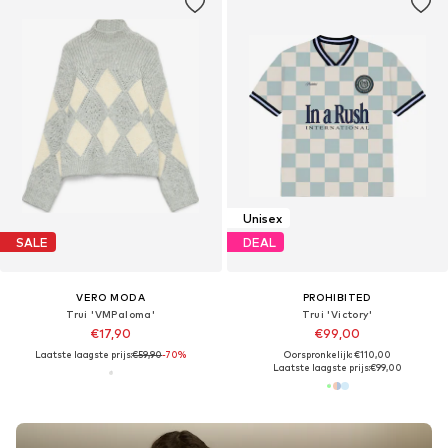
Unisex
SALE
DEAL
VERO MODA
PROHIBITED
Trui 'VMPaloma'
Trui 'Victory'
€17,90
€99,00
Laatste laagste prijs:
€59,90
-70%
Oorspronkelijk: €110,00
Laatste laagste prijs:
€99,00