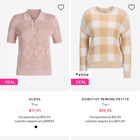
Petite
DEAL
DEAL
GUESS
DOROTHY PERKINS PETITE
Trui
Trui
€71,91
€19,95
Oorspronkelijk: €90,00
Oorspronkelijk: €52,90
Laatste laagste prijs:
€59,90
Laatste laagste prijs:
€14,90