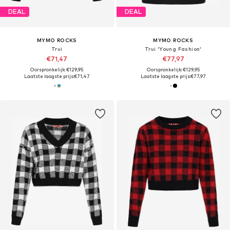
DEAL
DEAL
MYMO ROCKS
MYMO ROCKS
Trui
Trui 'Young Fashion'
€71,47
€77,97
Oorspronkelijk: €129,95
Oorspronkelijk: €129,95
Laatste laagste prijs:
€71,47
Laatste laagste prijs:
€77,97