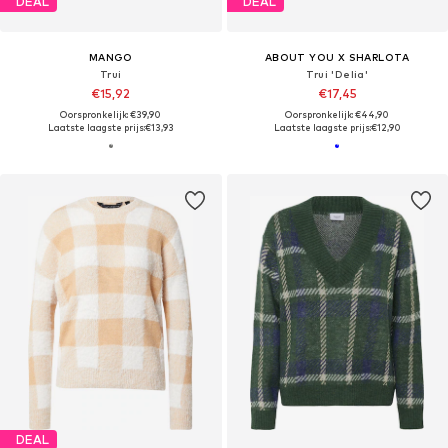
DEAL
DEAL
MANGO
ABOUT YOU X SHARLOTA
Trui
Trui 'Delia'
€15,92
€17,45
Oorspronkelijk: €39,90
Oorspronkelijk: €44,90
Laatste laagste prijs:
€13,93
Laatste laagste prijs:
€12,90
DEAL