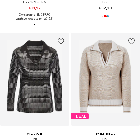
Trui 'NMLENA'
Trui
€31,92
€32,90
Oorspronkelijk: €39,90
Laatste laagste prijs:
€17,91
DEAL
VIVANCE
IMILY BELA
Trui
Trui