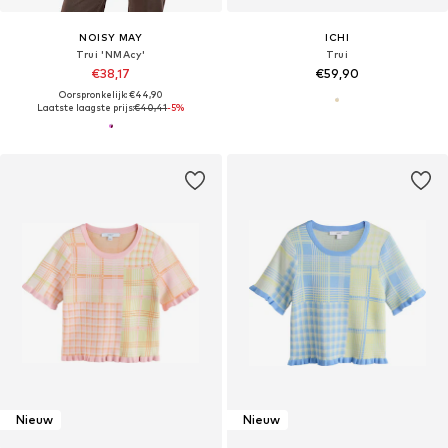
NOISY MAY
ICHI
Trui 'NMAcy'
Trui
€38,17
€59,90
Oorspronkelijk: €44,90
Laatste laagste prijs:
€40,41
-5%
Nieuw
Nieuw