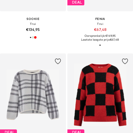
DEAL
SOOKIE
FENIA
Trui
Trui
€134,95
€67,48
Oorspronkelijk: €149,95
Laatste laagste prijs:
€67,48
DEAL
DEAL