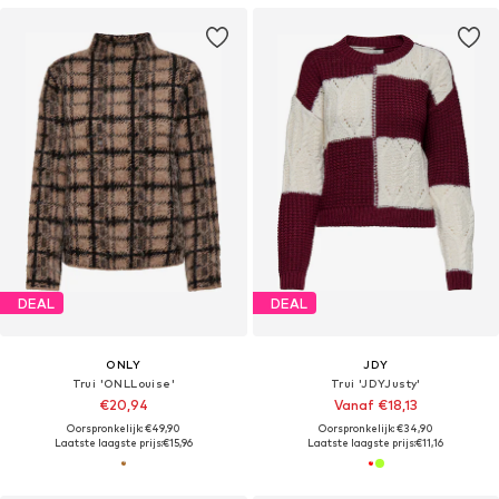
DEAL
DEAL
ONLY
JDY
Trui 'ONLLouise'
Trui 'JDYJusty'
€20,94
Vanaf €18,13
Oorspronkelijk: €49,90
Oorspronkelijk: €34,90
Laatste laagste prijs:
€15,96
Laatste laagste prijs:
€11,16