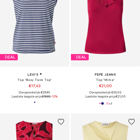
DEAL
DEAL
LEVI'S ®
PEPE JEANS
Top 'Boxy Tank Top'
Top 'Millie'
€17,43
€21,00
Oorspronkelijk: €29,90
Oorspronkelijk: €35,00
Laatste laagste prijs:
€19,92
-12%
Laatste laagste prijs:
€21,00
+
1