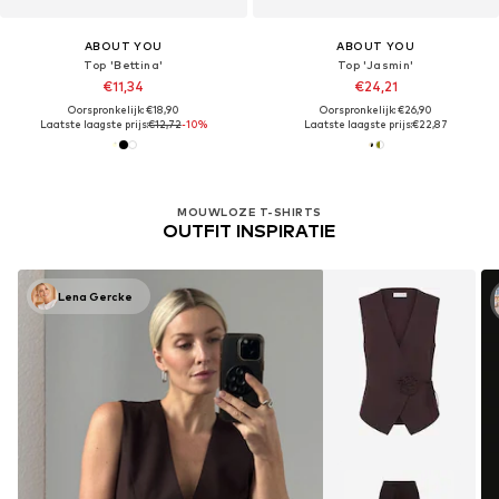
ABOUT YOU
ABOUT YOU
Top 'Bettina'
Top 'Jasmin'
€11,34
€24,21
Oorspronkelijk: €18,90
Oorspronkelijk: €26,90
Laatste laagste prijs:
€12,72
-10%
Laatste laagste prijs:
€22,87
MOUWLOZE T-SHIRTS
OUTFIT INSPIRATIE
Lena Gercke