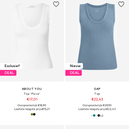
Exclusief
Nieuw
DEAL
DEAL
ABOUT YOU
GAP
Top 'Pace'
Top
€17,01
€22,43
Oorspronkelijk: €18,90
Oorspronkelijk: €29,90
Laatste laagste prijs:
€15,21
Laatste laagste prijs:
€22,43
+
2