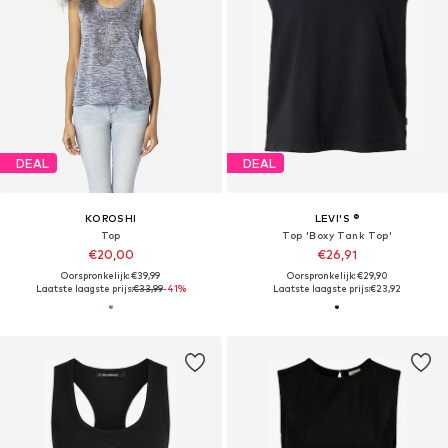
DEAL
DEAL
KOROSHI
LEVI'S ®
Top
Top 'Boxy Tank Top'
€20,00
€26,91
Oorspronkelijk: €39,99
Oorspronkelijk: €29,90
Laatste laagste prijs:
€33,99
-41%
Laatste laagste prijs:
€23,92