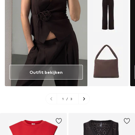
Outfit bekijken
1
/
3