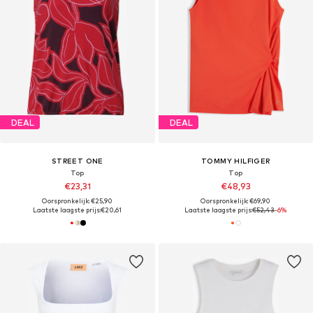
DEAL
DEAL
STREET ONE
TOMMY HILFIGER
Top
Top
€23,31
€48,93
Oorspronkelijk: €25,90
Oorspronkelijk: €69,90
Laatste laagste prijs:
€20,61
Laatste laagste prijs:
€52,43
-6%