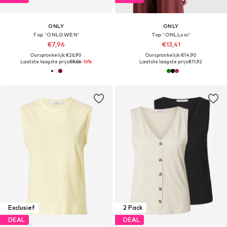
ONLY
ONLY
Top 'ONLGWEN'
Top 'ONLLuni'
€7,96
€13,41
Oorspronkelijk: €26,90
Oorspronkelijk: €14,90
Laatste laagste prijs:
€9,56
-16%
Laatste laagste prijs:
€11,92
Exclusief
2 Pack
DEAL
DEAL