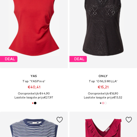
DEAL
DEAL
YAS
ONLY
Top 'YASPina'
Top 'ONLSMILLA'
€40,41
€15,21
Oorspronkelijk: €44,90
Oorspronkelijk: €16,90
Laatste laagste prijs:
€27,97
Laatste laagste prijs:
€13,52