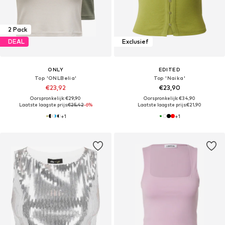
2 Pack
DEAL
Exclusief
ONLY
EDITED
Top 'ONLBelia'
Top 'Naika'
€23,92
€23,90
Oorspronkelijk: €29,90
Oorspronkelijk: €34,90
Laatste laagste prijs:
€25,42
-6%
Laatste laagste prijs:
€21,90
+
1
+
1