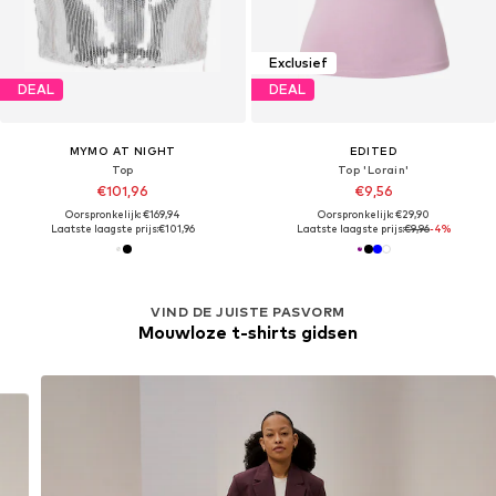
Exclusief
DEAL
DEAL
MYMO AT NIGHT
EDITED
Top
Top 'Lorain'
€101,96
€9,56
Oorspronkelijk: €169,94
Oorspronkelijk: €29,90
Laatste laagste prijs:
€101,96
Laatste laagste prijs:
€9,96
-4%
VIND DE JUISTE PASVORM
Mouwloze t-shirts gidsen