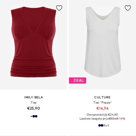
DEAL
IMILY BELA
CULTURE
Top
Top 'Poppy'
€25,90
€14,94
Oorspronkelijk: €24,90
Laatste laagste prijs:
€17,43
-14%
+
1