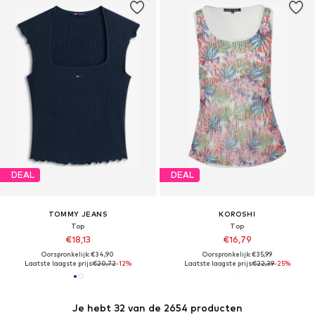
DEAL
DEAL
TOMMY JEANS
KOROSHI
Top
Top
€18,13
€16,79
Oorspronkelijk: €34,90
Oorspronkelijk: €35,99
Laatste laagste prijs:
€20,72
-12%
Laatste laagste prijs:
€22,39
-25%
Je hebt 32 van de 2654 producten