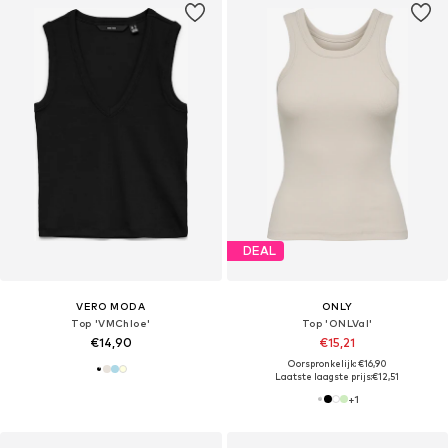
DEAL
VERO MODA
ONLY
Top 'VMChloe'
Top 'ONLVal'
€14,90
€15,21
Oorspronkelijk: €16,90
Laatste laagste prijs:
€12,51
+
1