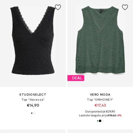
DEAL
STUDIOSELECT
VERO MODA
Top 'Vanessa'
Top 'VMHONEY'
€14,90
€17,43
Oorspronkelijk: €29,90
Laatste laagste prijs:
€18,62
-6%