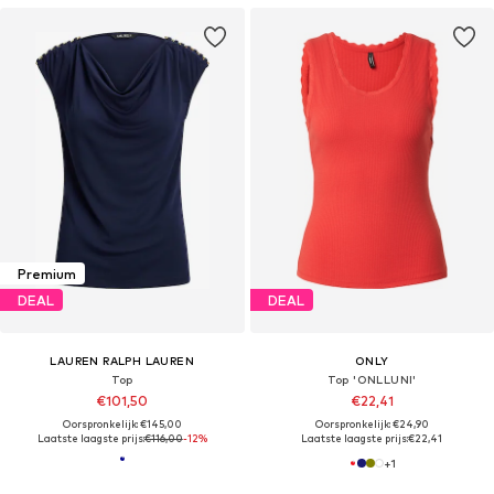
Premium
DEAL
DEAL
LAUREN RALPH LAUREN
ONLY
Top
Top 'ONLLUNI'
€101,50
€22,41
Oorspronkelijk: €145,00
Oorspronkelijk: €24,90
Laatste laagste prijs:
€116,00
-12%
Laatste laagste prijs:
€22,41
+
1