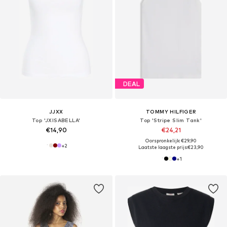
DEAL
JJXX
TOMMY HILFIGER
Top 'JXISABELLA'
Top 'Stripe Slim Tank'
€14,90
€24,21
Oorspronkelijk: €29,90
+
2
Laatste laagste prijs:
€23,90
+
1