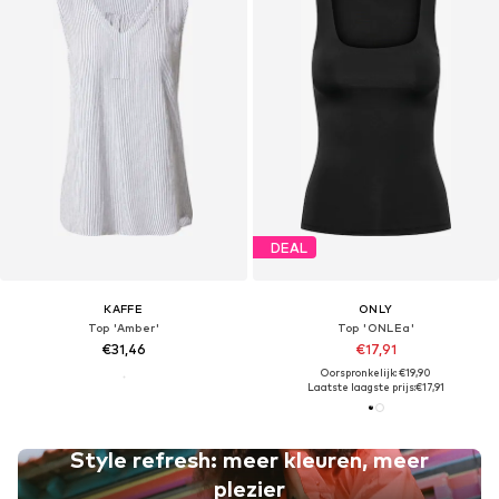
DEAL
KAFFE
ONLY
Top 'Amber'
Top 'ONLEa'
€31,46
€17,91
Oorspronkelijk: €19,90
Laatste laagste prijs:
€17,91
Style refresh: meer kleuren, meer
plezier