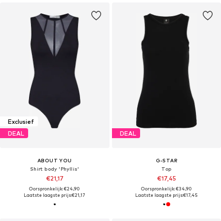
Exclusief
DEAL
DEAL
ABOUT YOU
G-STAR
Shirt body 'Phyllis'
Top
€21,17
€17,45
Oorspronkelijk: €24,90
Oorspronkelijk: €34,90
Laatste laagste prijs:
€21,17
Laatste laagste prijs:
€17,45