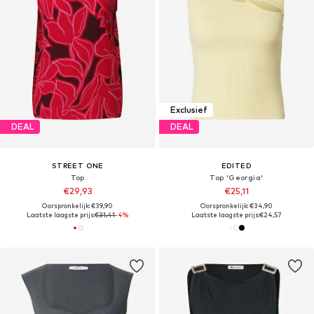
Exclusief
DEAL
DEAL
STREET ONE
EDITED
Top
Top 'Georgia'
€29,93
€25,11
Oorspronkelijk: €39,90
Oorspronkelijk: €34,90
Laatste laagste prijs:
€31,41
-4%
Laatste laagste prijs:
€24,57