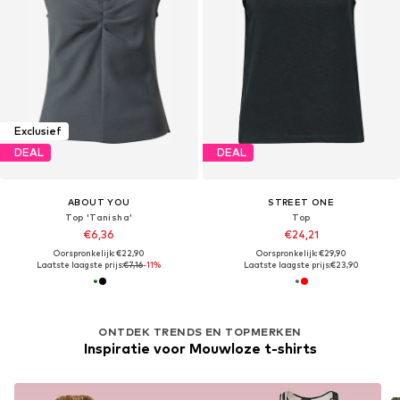
Exclusief
DEAL
DEAL
ABOUT YOU
STREET ONE
Top 'Tanisha'
Top
€6,36
€24,21
Oorspronkelijk: €22,90
Oorspronkelijk: €29,90
Laatste laagste prijs:
€7,16
-11%
Laatste laagste prijs:
€23,90
ONTDEK TRENDS EN TOPMERKEN
Inspiratie voor Mouwloze t-shirts