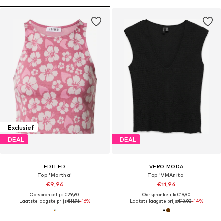
Exclusief
DEAL
DEAL
EDITED
VERO MODA
Top 'Martha'
Top 'VMAnita'
€9,96
€11,94
Oorspronkelijk: €29,90
Oorspronkelijk: €19,90
Laatste laagste prijs:
€11,96
-16%
Laatste laagste prijs:
€13,93
-14%