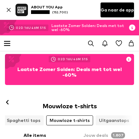
ABOUT YOU App
Ga naar de app
(152.700)
Laatste Zomer Solden: Deals met tot
02
D
16
U
46
M
48
S
wel -60%
02
D
16
U
46
M
48
S
Laatste Zomer Solden: Deals met tot wel
-60%
Mouwloze t-shirts
Spaghetti tops
Mouwloze t-shirts
Uitgaanstops
Alle items
Jouw deals
1.807