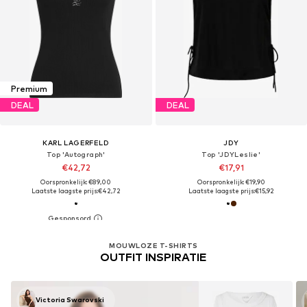
Premium
DEAL
DEAL
KARL LAGERFELD
JDY
Top 'Autograph'
Top 'JDYLeslie'
€42,72
€17,91
Oorspronkelijk: €89,00
Oorspronkelijk: €19,90
Laatste laagste prijs:
€42,72
Laatste laagste prijs:
€15,92
MOUWLOZE T-SHIRTS
OUTFIT INSPIRATIE
Victoria Swarovski