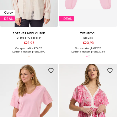
Curvy
DEAL
DEAL
FOREVER NEW CURVE
TRENDYOL
Blouse 'Georgia'
Blouse
€23,96
€20,93
Oorspronkelijk: €74,90
Oorspronkelijk: €29,90
Laatste laagste prijs:
€21,90
Laatste laagste prijs:
€20,93