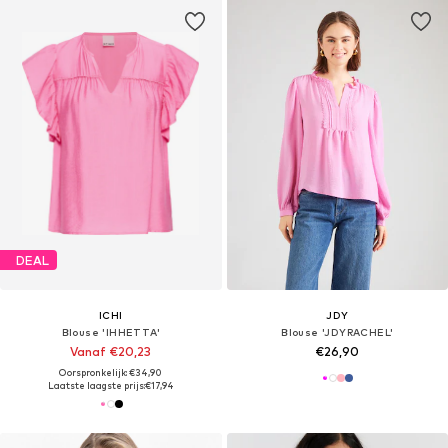
DEAL
ICHI
JDY
Blouse 'IHHETTA'
Blouse 'JDYRACHEL'
Vanaf €20,23
€26,90
Oorspronkelijk: €34,90
Laatste laagste prijs:
€17,94