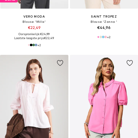
VERO MODA
SAINT TROPEZ
Blouse 'Milla'
Blouse 'Zanna '
€22,49
€44,96
Oorspronkelijk: €24,99
+
2
Laatste laagste prijs:
€22,49
+
2