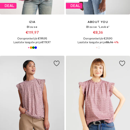
DEAL
DEAL
IZIA
ABOUT YOU
Blouse
Blouse 'Levke'
€119,97
€8,36
Oorspronkelijk: €199,95
Oorspronkelijk: €29,90
Laatste laagste prijs:
€119,97
Laatste laagste prijs:
€8,76
-4%