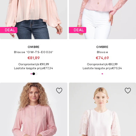
DEAL
DEAL
OMBRE
OMBRE
Blouse 'OW-TS-E0026'
Blouse
€81,89
€74,69
Oorspronkelijk: €90,99
Oorspronkelijk: €82,99
Laatste laagste prijs:
€77,34
Laatste laagste prijs:
€70,54