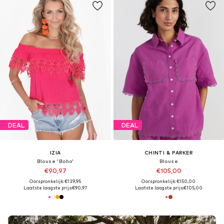
DEAL
DEAL
IZIA
CHINTI & PARKER
Blouse 'Boho'
Blouse
€90,97
€105,00
Oorspronkelijk: €139,95
Oorspronkelijk: €150,00
Laatste laagste prijs:
€90,97
Laatste laagste prijs:
€105,00