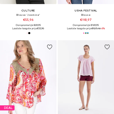
CULTURE
USHA FESTIVAL
Blouse 'Jasmine'
Blouse
€55,96
€118,97
Oorspronkelijk: €69,95
Oorspronkelijk: €169,95
Laatste laagste prijs:
€55,96
Laatste laagste prijs:
€127,46
-6%
DEAL