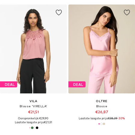
DEAL
DEAL
VILA
OLTRE
Blouse 'VIRELLA'
Blouse
€21,51
€26,87
Oorspronkelijk: €29,90
Laatste laagste prijs:
€38,39
-30%
Laatste laagste prijs:
€21,51