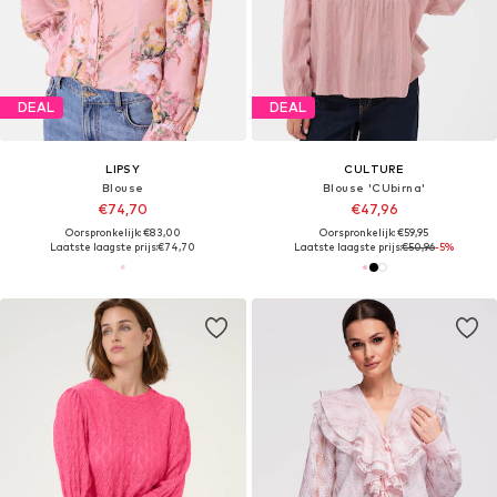
DEAL
DEAL
LIPSY
CULTURE
Blouse
Blouse 'CUbirna'
€74,70
€47,96
Oorspronkelijk: €83,00
Oorspronkelijk: €59,95
Laatste laagste prijs:
€74,70
Laatste laagste prijs:
€50,96
-5%