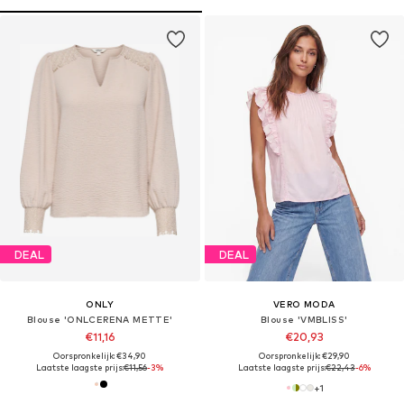
DEAL
DEAL
ONLY
VERO MODA
Blouse 'ONLCERENA METTE'
Blouse 'VMBLISS'
€11,16
€20,93
Oorspronkelijk: €34,90
Oorspronkelijk: €29,90
Laatste laagste prijs:
€11,56
-3%
Laatste laagste prijs:
€22,43
-6%
+
1