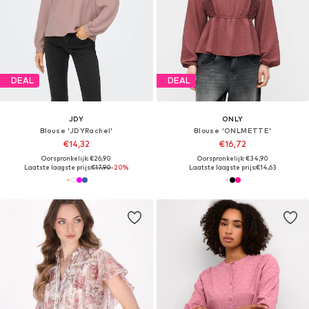
DEAL
DEAL
JDY
ONLY
Blouse 'JDYRachel'
Blouse 'ONLMETTE'
€14,32
€16,72
Oorspronkelijk: €26,90
Oorspronkelijk: €34,90
Laatste laagste prijs:
€17,90
-20%
Laatste laagste prijs:
€14,63