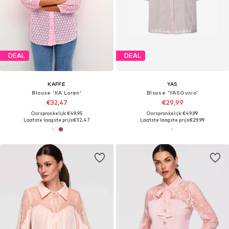
DEAL
DEAL
KAFFE
YAS
Blouse 'KA Loren'
Blouse 'YASGunio'
€32,47
€29,99
Oorspronkelijk: €49,95
Oorspronkelijk: €49,99
Laatste laagste prijs:
€32,47
Laatste laagste prijs:
€29,99