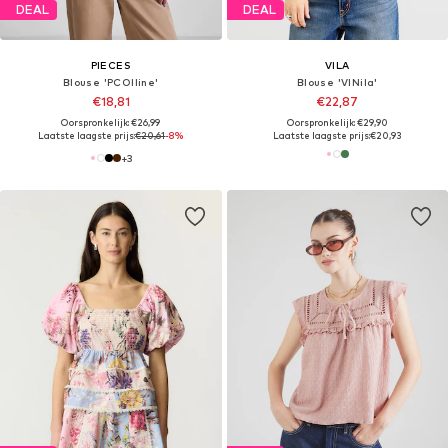
DEAL
DEAL
PIECES
VILA
Blouse 'PCOlline'
Blouse 'VINila'
€18,81
€22,87
Oorspronkelijk: €26,99
Oorspronkelijk: €29,90
Laatste laagste prijs:
€20,61
-8%
Laatste laagste prijs:
€20,93
+
3