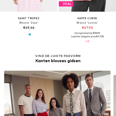
DEAL
SAINT TROPEZ
KAFFE CURVE
Blouse 'Zoja'
Blouse 'Loulou'
€49,46
€47,96
Oorspronkelijk: €59,95
Laatste laagste prijs:
€47,96
VIND DE JUISTE PASVORM
Kanten blouses gidsen