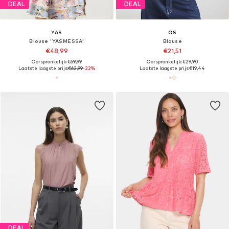
DEAL
DEAL
YAS
QS
Blouse 'YASMESSA'
Blouse
€48,99
€21,51
Oorspronkelijk: €69,99
Oorspronkelijk: €29,90
Laatste laagste prijs:
€62,99
-22%
Laatste laagste prijs:
€19,44
DEAL