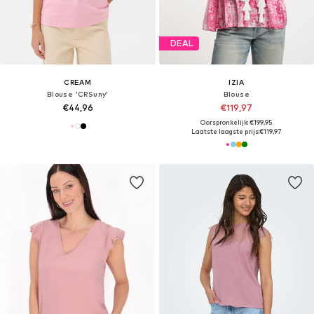
DEAL
CREAM
IZIA
Blouse 'CRSuny'
Blouse
€44,96
€119,97
Oorspronkelijk: €199,95
Laatste laagste prijs:
€119,97