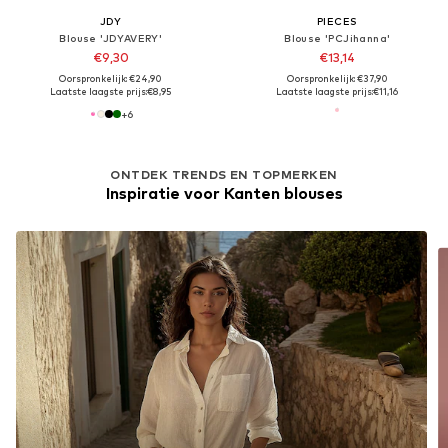
JDY
PIECES
Blouse 'JDYAVERY'
Blouse 'PCJihanna'
€9,30
€13,14
Oorspronkelijk: €24,90
Oorspronkelijk: €37,90
Laatste laagste prijs:
€8,95
Laatste laagste prijs:
€11,16
+
6
ONTDEK TRENDS EN TOPMERKEN
Inspiratie voor Kanten blouses