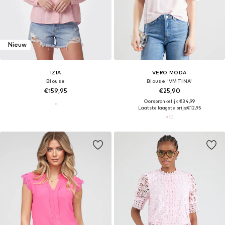
Nieuw
IZIA
VERO MODA
Blouse
Blouse 'VMTINA'
€159,95
€25,90
Oorspronkelijk: €34,99
Laatste laagste prijs:
€12,95