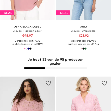
DEAL
DEAL
USHA BLACK LABEL
ONLY
Blouse 'Fashion Look'
Blouse 'ONLMette'
€98,97
€23,92
Oorspronkelijk: €179,95
Oorspronkelijk: €29,90
Laatste laagste prijs:
€98,97
Laatste laagste prijs:
€17,49
Je hebt 32 van de 95 producten
gezien