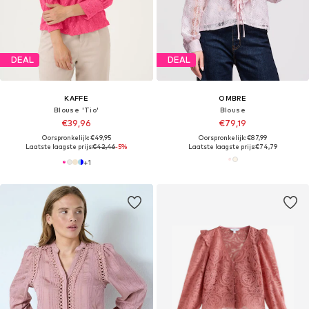
DEAL
DEAL
KAFFE
OMBRE
Blouse 'Tio'
Blouse
€39,96
€79,19
Oorspronkelijk: €49,95
Oorspronkelijk: €87,99
Laatste laagste prijs:
€42,46
-5%
Laatste laagste prijs:
€74,79
+
1