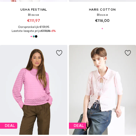
USHA FESTIVAL
HARIS COTTON
Blouse
Blouse
€111,97
€116,00
Oorspronkelijk: €159,95
Laatste laagste prijs:
€119,96
-6%
DEAL
DEAL