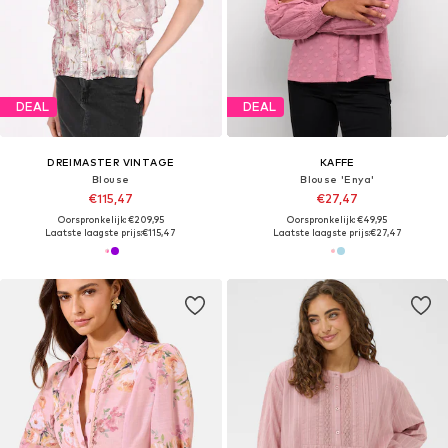
DEAL
DEAL
DREIMASTER VINTAGE
KAFFE
Blouse
Blouse 'Enya'
€115,47
€27,47
Oorspronkelijk: €209,95
Oorspronkelijk: €49,95
Laatste laagste prijs:
€115,47
Laatste laagste prijs:
€27,47