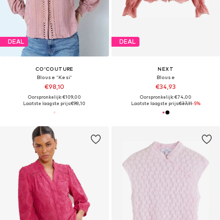
DEAL
DEAL
CO'COUTURE
NEXT
Blouse 'Kesi'
Blouse
€98,10
€34,93
Oorspronkelijk: €109,00
Oorspronkelijk: €74,00
Laatste laagste prijs:
€98,10
Laatste laagste prijs:
€37,11
-5%