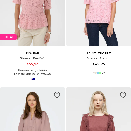
DEAL
INWEAR
SAINT TROPEZ
Blouse 'BeaIW'
Blouse 'Zanna'
€55,96
€49,95
Oorspronkelijk: €69,95
+
2
Laatste laagste prijs:
€55,96