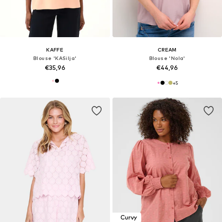
KAFFE
CREAM
Blouse 'KASilja'
Blouse 'Nola'
€35,96
€44,96
+
5
Curvy