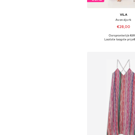
VILA
Avondjurk
€28,00
+
12
Oorspronkelijk: €69
Beschikbare maten: 36, 
Laatste laagste prijs:
€
In winkelman