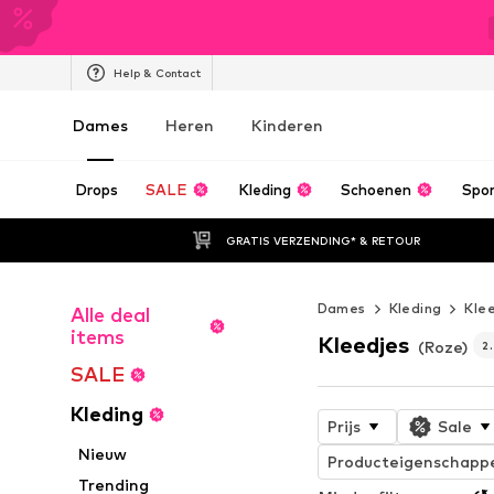
Help & Contact
Dames
Heren
Kinderen
Drops
SALE
Kleding
Schoenen
Spo
GRATIS VERZENDING* & RETOUR
Dames
Kleding
Kle
Alle deal
items
Kleedjes
(Roze)
2
SALE
Kleding
Prijs
Sale
Nieuw
Producteigenschapp
Trending