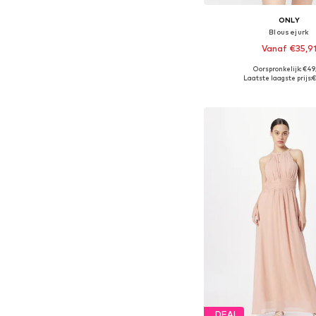
ONLY
Blousejurk
Vanaf €35,9
Oorspronkelijk: €49
Beschikbare maten: 34, 36
Laatste laagste prijs:
€
In winkelman
DEAL