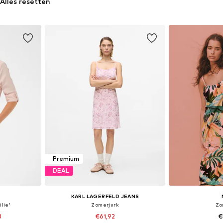
Alles resetten
Premium
DEAL
KARL LAGERFELD JEANS
lie'
Zomerjurk
Zo
8
€61,92
€