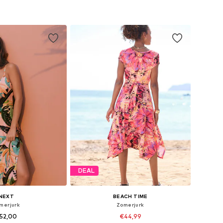
DEAL
NEXT
BEACH TIME
merjurk
Zomerjurk
52,00
€44,99