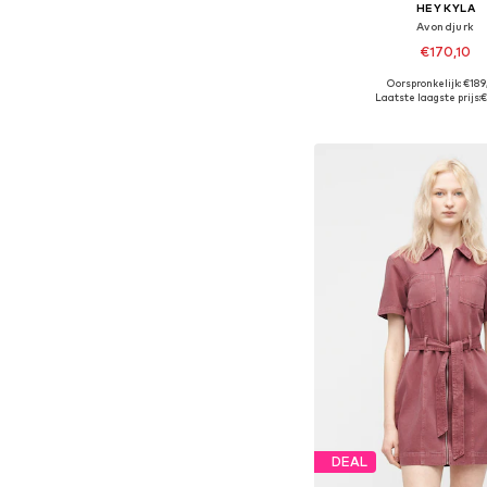
HEY KYLA
Avondjurk
€170,10
Oorspronkelijk: €18
Beschikbaar in vele
Laatste laagste prijs:
€
In winkelman
DEAL