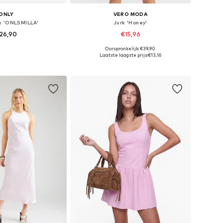
ONLY
VERO MODA
k 'ONLSMILLA'
Jurk 'Honey'
26,90
€15,96
Oorspronkelijk: €39,90
n: 34, 36, 38, 40, 42
Beschikbare maten: 32, 34, 36, 38, 40, 42
Laatste laagste prijs:
€13,16
nkelmandje
In winkelmandje