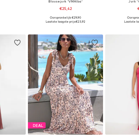
Blousejurk 'VMAlba'
Jurk 
€25,42
+
8
Oorspronkelijk: €29,90
Oorspron
, 38, 40, 42
Beschikbare maten: 34, 36, 38, 40, 42
Beschikbare ma
Laatste laagste prijs:
€23,92
Laatste la
dje
In winkelmandje
In wi
DEAL