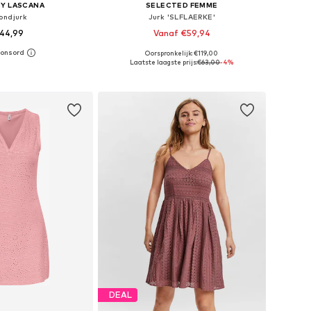
BY LASCANA
SELECTED FEMME
ondjurk
Jurk 'SLFLAERKE'
44,99
Vanaf €59,94
Oorspronkelijk: €119,00
r in vele maten
Beschikbare maten: 36, 38, 40, 42
Laatste laagste prijs:
€63,00
-4%
nkelmandje
In winkelmandje
DEAL