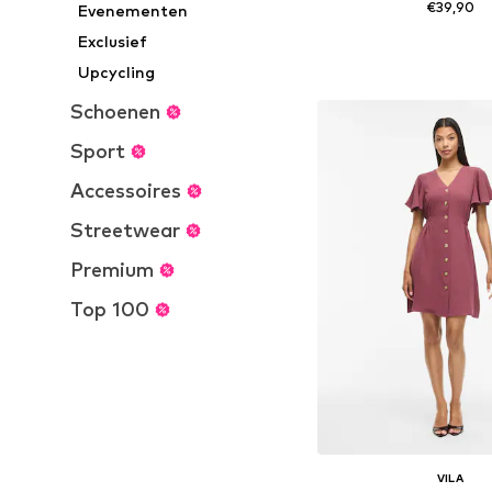
€39,90
Evenementen
+
7
Exclusief
Beschikbare maten: 32, 34, 
Upcycling
In winkelman
Schoenen
Sport
Accessoires
Streetwear
Premium
Top 100
VILA