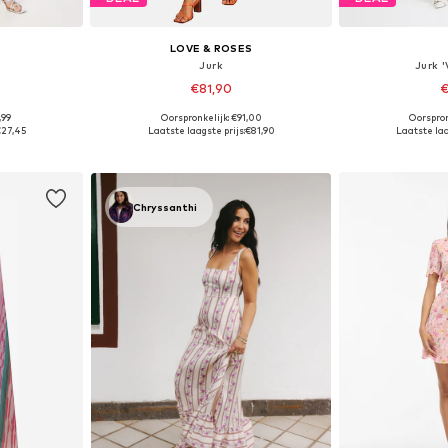
LOVE & ROSES
Jurk
Jurk 
€81,90
€
,99
Oorspronkelijk: €91,00
Oorspron
38, 40, 42
Beschikbare maten: 36, 38, 40, 42, 44
Beschikbare maten:
27,45
Laatste laagste prijs:
€81,90
Laatste laa
dje
In winkelmandje
In wi
Chryssanthi