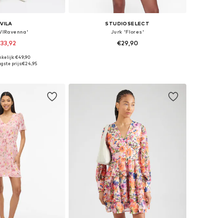
VILA
STUDIOSELECT
'VIRavenna'
Jurk 'Flores'
33,92
€29,90
+
6
kelijk: €49,90
 34, 36, 38, 40, 42, 44
Beschikbare maten: 34, 36, 38, 40, 42
gste prijs:
€24,95
nkelmandje
In winkelmandje