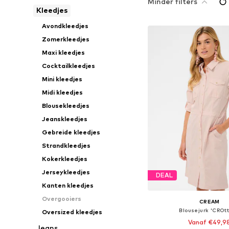
Minder filters
Kleedjes
Avondkleedjes
Zomerkleedjes
Maxi kleedjes
Cocktailkleedjes
Mini kleedjes
Midi kleedjes
Blousekleedjes
Jeanskleedjes
Gebreide kleedjes
Strandkleedjes
Kokerkleedjes
Jerseykleedjes
DEAL
Kanten kleedjes
Overgooiers
CREAM
Blousejurk 'CROtti
Oversized kleedjes
Vanaf €49,9
Jeans