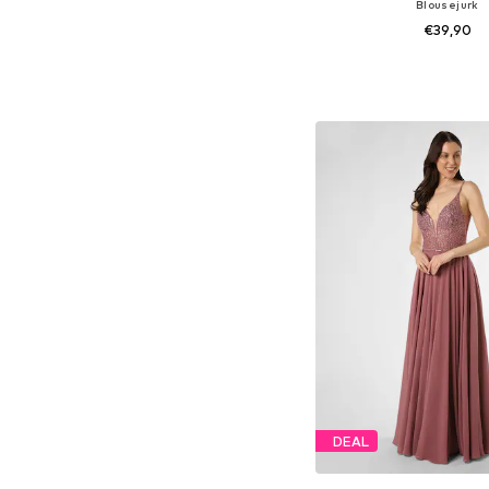
Blousejurk
€39,90
Beschikbare maten: 34, 36
In winkelman
DEAL