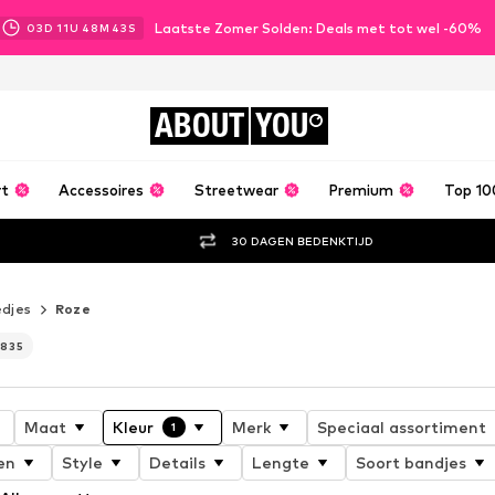
Laatste Zomer Solden: Deals met tot wel -60%
03
D
11
U
48
M
40
S
ABOUT
YOU
rt
Accessoires
Streetwear
Premium
Top 10
30 DAGEN BEDENKTIJD
edjes
Roze
.835
Maat
Kleur
Merk
Speciaal assortiment
1
en
Style
Details
Lengte
Soort bandjes