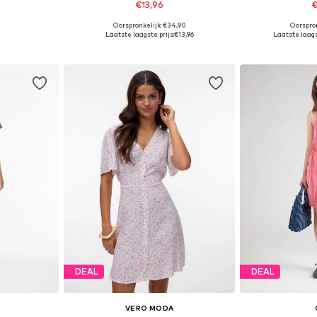
€13,96
€
Oorspronkelijk: €34,90
Oorspron
36, 38, 40, 46
Beschikbare maten: 34, 36, 38, 40
Beschikbare ma
Laatste laagste prijs:
€13,96
Laatste laags
dje
In winkelmandje
In wi
DEAL
DEAL
VERO MODA