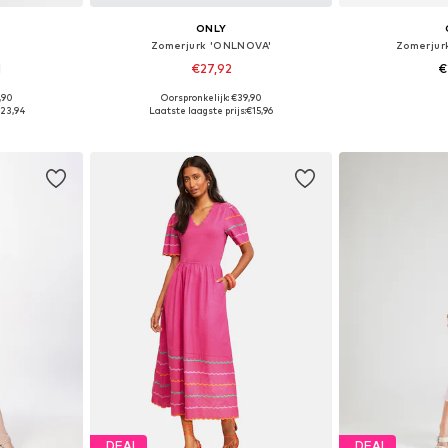
ONLY
Zomerjurk 'ONLNOVA'
Zomerjur
1
€27,92
€
,90
Oorspronkelijk: €39,90
, 38, 40, 42
Beschikbare maten: 32, 34, 36, 38, 40
Beschikbare mate
23,94
Laatste laagste prijs:
€15,96
dje
In winkelmandje
In wi
DEAL
DEAL