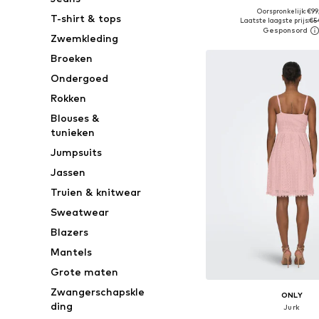
Oorspronkelijk: €99
Beschikbare maten: 36, 
T-shirt & tops
Laatste laagste prijs:
€5
In winkelman
Zwemkleding
Broeken
Ondergoed
Rokken
Blouses &
tunieken
Jumpsuits
Jassen
Truien & knitwear
Sweatwear
Blazers
Mantels
Grote maten
Zwangerschapskle
ONLY
ding
Jurk