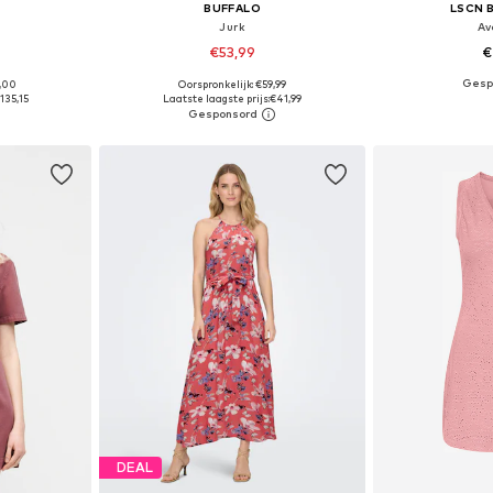
BUFFALO
LSCN 
Jurk
Av
€53,99
€
9,00
Oorspronkelijk: €59,99
 maten
Beschikbare maten: 34, 36, 38, 40, 42
Beschikbaa
135,15
Laatste laagste prijs:
€41,99
dje
In winkelmandje
In wi
DEAL