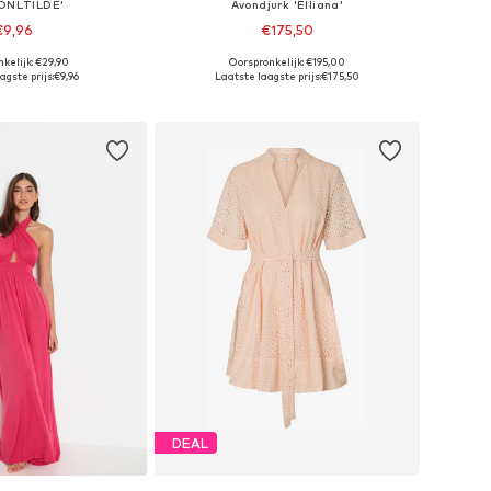
'ONLTILDE'
Avondjurk 'Elliana'
€9,96
€175,50
kelijk: €29,90
Oorspronkelijk: €195,00
ten: 34, 36, 38, 40
Beschikbare maten: 34, 36, 38, 40
agste prijs:
€9,96
Laatste laagste prijs:
€175,50
nkelmandje
In winkelmandje
DEAL