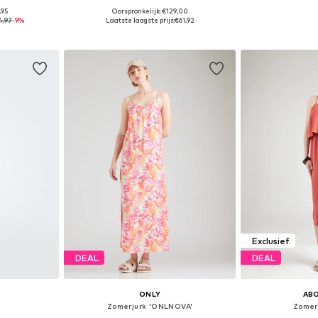
,95
Oorspronkelijk: €129,00
38, 40, 44
Beschikbare maten: 34, 36, 38, 40, 42
Beschikbaa
4,97
-9%
Laatste laagste prijs:
€61,92
dje
In winkelmandje
In wi
Exclusief
DEAL
DEAL
ONLY
AB
Zomerjurk 'ONLNOVA'
Zomer