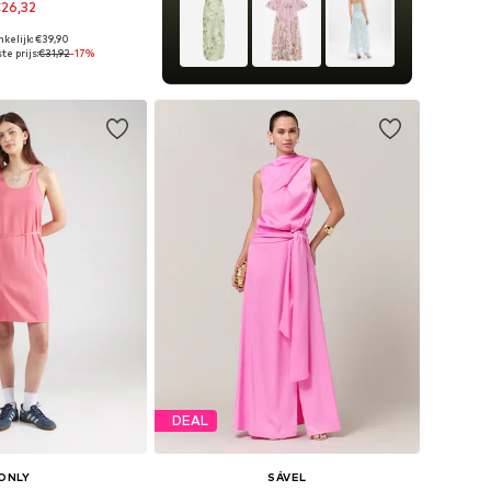
26,32
kelijk: €39,90
ten: 34, 36, 38, 40
te prijs:
€31,92
-17%
nkelmandje
DEAL
ONLY
SÁVEL