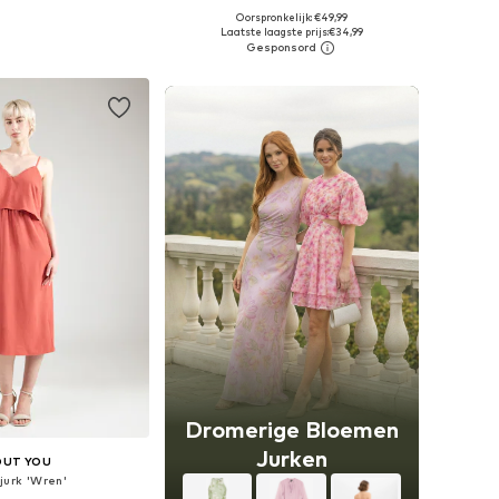
+
2
Oorspronkelijk: €49,99
r in vele maten
Beschikbare maten: 34, 36, 38, 40, 42
Laatste laagste prijs:
€34,99
nkelmandje
In winkelmandje
Dromerige Bloemen
Jurken
OUT YOU
jurk 'Wren'