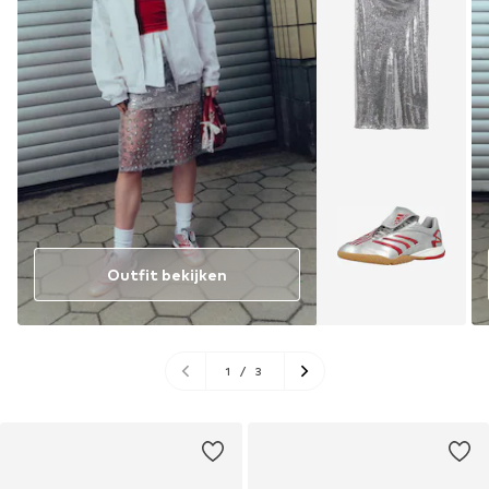
Outfit bekijken
1
/
3