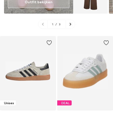
Outfit bekijken
1
/
3
Unisex
DEAL