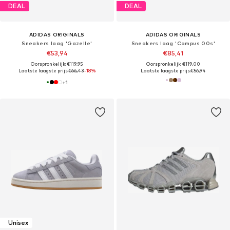
DEAL
DEAL
ADIDAS ORIGINALS
ADIDAS ORIGINALS
Sneakers laag 'Gazelle'
Sneakers laag 'Campus 00s'
€53,94
€85,41
Oorspronkelijk: €119,95
Oorspronkelijk: €119,00
Laatste laagste prijs:
€66,43
-18%
Laatste laagste prijs:
€56,94
+
1
Unisex