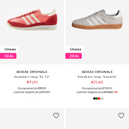
Unisex
Unisex
DEAL
DEAL
ADIDAS ORIGINALS
ADIDAS ORIGINALS
Sneakers laag 'SL 72'
Sneakers laag 'Gazelle'
€71,91
€71,40
Oorspronkelijk: €99,90
Oorspronkelijk: €119,00
Laatste laagste prijs:
€35,94
Laatste laagste prijs:
€75,92
-6%
+
1