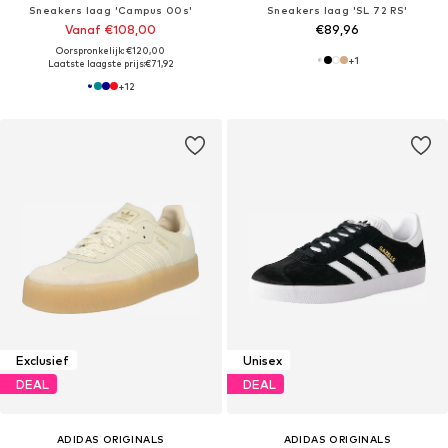
Sneakers laag 'Campus 00s'
Sneakers laag 'SL 72 RS'
Vanaf €108,00
€89,96
Oorspronkelijk: €120,00
+
1
Laatste laagste prijs:
€71,92
+
12
Exclusief
Unisex
DEAL
DEAL
ADIDAS ORIGINALS
ADIDAS ORIGINALS