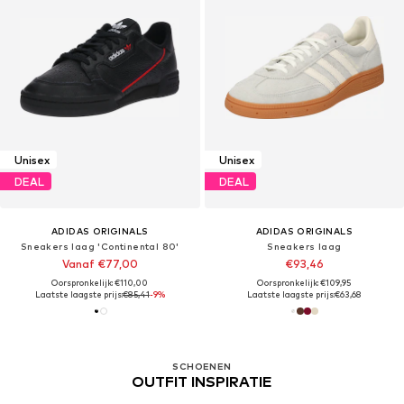
Unisex
Unisex
DEAL
DEAL
ADIDAS ORIGINALS
ADIDAS ORIGINALS
Sneakers laag 'Continental 80'
Sneakers laag
Vanaf €77,00
€93,46
Oorspronkelijk: €110,00
Oorspronkelijk: €109,95
Laatste laagste prijs:
€85,41
-9%
Laatste laagste prijs:
€63,68
SCHOENEN
OUTFIT INSPIRATIE