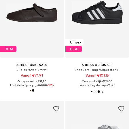
Unisex
DEAL
DEAL
ADIDAS ORIGINALS
ADIDAS ORIGINALS
Slip-on 'Stan Smith'
Sneakers laag 'Superstar II'
Vanaf €71,91
Vanaf €101,15
Oorspronkelijk: €99,90
Oorspronkelijk: €119,00
Laatste laagste prijs:
€79,90
-10%
Laatste laagste prijs:
€95,20
+
3