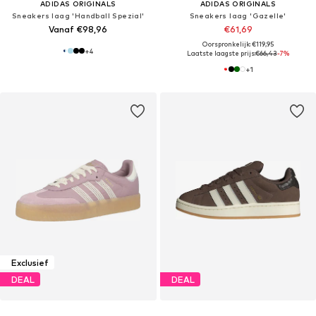
ADIDAS ORIGINALS
ADIDAS ORIGINALS
Sneakers laag 'Handball Spezial'
Sneakers laag 'Gazelle'
Vanaf €98,96
€61,69
Oorspronkelijk: €119,95
+
4
Laatste laagste prijs:
€66,43
-7%
+
1
Exclusief
DEAL
DEAL