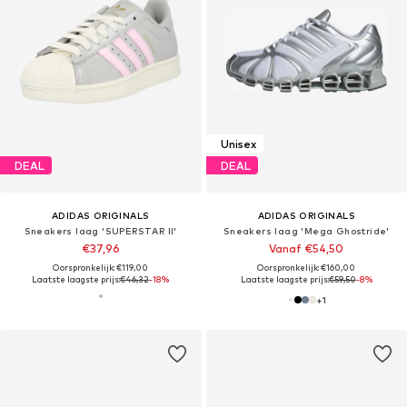
Unisex
DEAL
DEAL
ADIDAS ORIGINALS
ADIDAS ORIGINALS
Sneakers laag 'SUPERSTAR II'
Sneakers laag 'Mega Ghostride'
€37,96
Vanaf €54,50
Oorspronkelijk: €119,00
Oorspronkelijk: €160,00
Laatste laagste prijs:
€46,32
-18%
Laatste laagste prijs:
€59,50
-8%
+
1