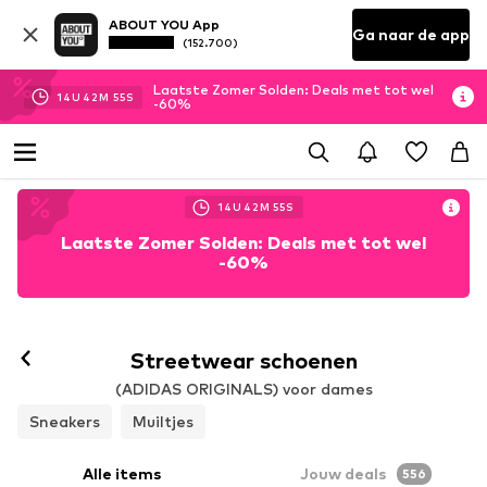
ABOUT YOU App
Ga naar de app
(152.700)
Laatste Zomer Solden: Deals met tot wel
14
U
42
M
52
S
-60%
14
U
42
M
52
S
Laatste Zomer Solden: Deals met tot wel
-60%
Volgen
Streetwear schoenen
(ADIDAS ORIGINALS) voor dames
Sneakers
Muiltjes
Alle items
Jouw deals
556