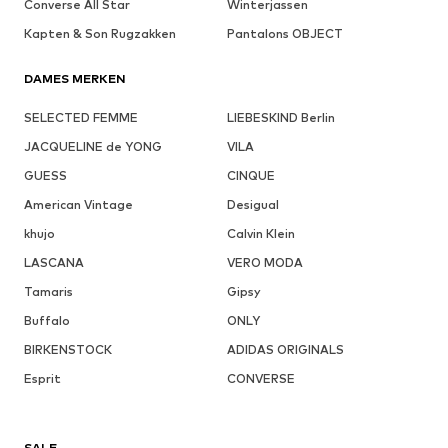
Converse All Star
Winterjassen
Kapten & Son Rugzakken
Pantalons OBJECT
DAMES MERKEN
SELECTED FEMME
LIEBESKIND Berlin
JACQUELINE de YONG
VILA
GUESS
CINQUE
American Vintage
Desigual
khujo
Calvin Klein
LASCANA
VERO MODA
Tamaris
Gipsy
Buffalo
ONLY
BIRKENSTOCK
ADIDAS ORIGINALS
Esprit
CONVERSE
SALE