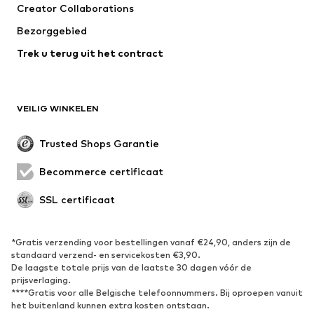
Creator Collaborations
Jassen
Truien & knitwear
Bezorggebied
Ondergoed
Blouses & tunieken
Trek u terug uit het contract
Mantels
Rokken
Zwemkleding
Sweatwear
Blazers
Jumpsuits
VEILIG WINKELEN
Grote maten
Zwangerschapskleding
Evenementen
Exclusief
Trusted Shops Garantie
Upcycling
Becommerce certificaat
SCHOENEN
SSL certificaat
Nieuw
Trending
Sneakers
Enkellaarsjes
*Gratis verzending voor bestellingen vanaf €24,90, anders zijn de
standaard verzend- en servicekosten €3,90.
Pumps & hakken
Laarzen
De laagste totale prijs van de laatste 30 dagen vóór de
Sandalen
Lage schoenen
prijsverlaging.
****Gratis voor alle Belgische telefoonnummers. Bij oproepen vanuit
Sportschoenen
Ballerina's
het buitenland kunnen extra kosten ontstaan.