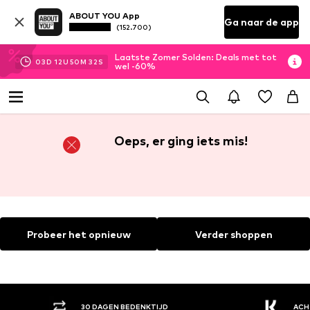
ABOUT YOU App
Ga naar de app
(152.700)
Laatste Zomer Solden: Deals met tot
03
D
12
U
50
M
31
S
wel -60%
Oeps, er ging iets mis!
Probeer het opnieuw
Verder shoppen
30 DAGEN BEDENKTIJD
ACH