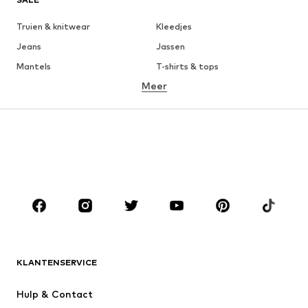
Truien & knitwear
Kleedjes
Jeans
Jassen
Mantels
T-shirts & tops
Meer
Broeken
Ondergoed
Rokken
Blouses & tunieken
Sweatwear
Blazers
Zwemkleding
Jumpsuits
Grote maten
Zwangerschapskleding
Schoenen
Sport
Accessoires
Premium
KLEDING
KLANTENSERVICE
Nieuw
Trending
Kleedjes
Jeans
Hulp & Contact
T-shirt & tops
Broeken