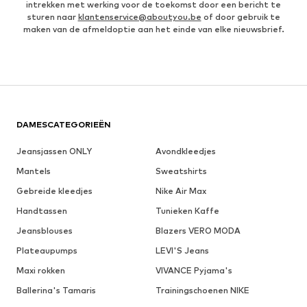
intrekken met werking voor de toekomst door een bericht te
sturen naar
klantenservice@aboutyou.be
of door gebruik te
maken van de afmeldoptie aan het einde van elke nieuwsbrief.
DAMESCATEGORIEËN
Jeansjassen ONLY
Avondkleedjes
Mantels
Sweatshirts
Gebreide kleedjes
Nike Air Max
Handtassen
Tunieken Kaffe
Jeansblouses
Blazers VERO MODA
Plateaupumps
LEVI'S Jeans
Maxi rokken
VIVANCE Pyjama's
Ballerina's Tamaris
Trainingschoenen NIKE