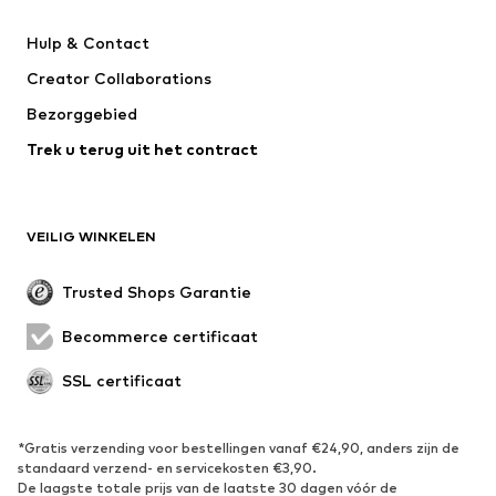
Kleedjes
Jeans
Hulp & Contact
T-shirt & tops
Broeken
Creator Collaborations
Jassen
Truien & knitwear
Bezorggebied
Ondergoed
Blouses & tunieken
Trek u terug uit het contract
Mantels
Rokken
Zwemkleding
Sweatwear
Blazers
Jumpsuits
VEILIG WINKELEN
Grote maten
Zwangerschapskleding
Evenementen
Exclusief
Trusted Shops Garantie
Upcycling
Becommerce certificaat
SCHOENEN
SSL certificaat
Nieuw
Trending
Sneakers
Enkellaarsjes
*Gratis verzending voor bestellingen vanaf €24,90, anders zijn de
standaard verzend- en servicekosten €3,90.
Pumps & hakken
Laarzen
De laagste totale prijs van de laatste 30 dagen vóór de