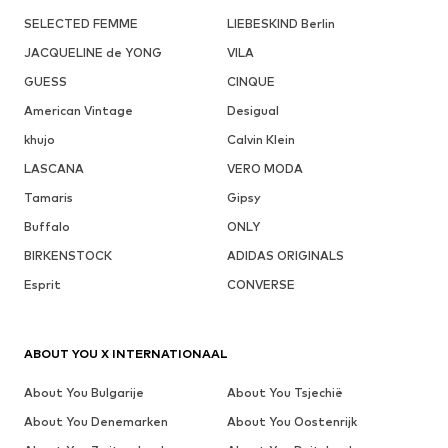
SELECTED FEMME
LIEBESKIND Berlin
JACQUELINE de YONG
VILA
GUESS
CINQUE
American Vintage
Desigual
khujo
Calvin Klein
LASCANA
VERO MODA
Tamaris
Gipsy
Buffalo
ONLY
BIRKENSTOCK
ADIDAS ORIGINALS
Esprit
CONVERSE
ABOUT YOU X INTERNATIONAAL
About You Bulgarije
About You Tsjechië
About You Denemarken
About You Oostenrijk