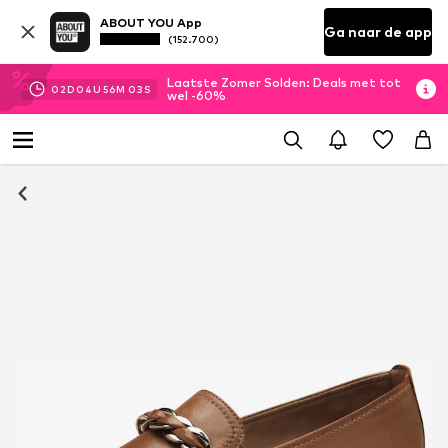
ABOUT YOU App
Ga naar de app
(152.700)
Laatste Zomer Solden: Deals met tot
02
D
04
U
56
M
03
S
wel -60%