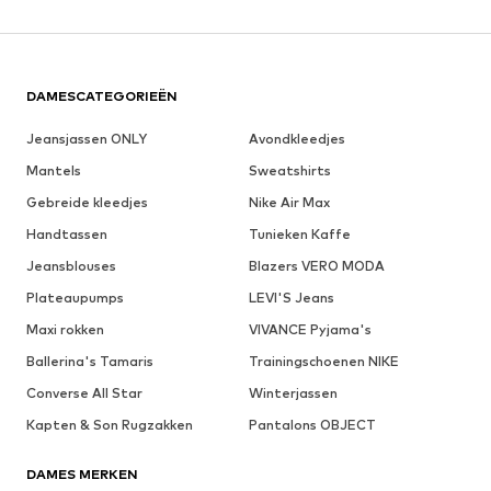
DAMESCATEGORIEËN
Jeansjassen ONLY
Avondkleedjes
Mantels
Sweatshirts
Gebreide kleedjes
Nike Air Max
Handtassen
Tunieken Kaffe
Jeansblouses
Blazers VERO MODA
Plateaupumps
LEVI'S Jeans
Maxi rokken
VIVANCE Pyjama's
Ballerina's Tamaris
Trainingschoenen NIKE
Converse All Star
Winterjassen
Kapten & Son Rugzakken
Pantalons OBJECT
DAMES MERKEN