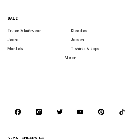
SALE
Truien & knitwear
Kleedjes
Jeans
Jassen
Mantels
T-shirts & tops
Meer
Broeken
Ondergoed
Rokken
Blouses & tunieken
Sweatwear
Blazers
Zwemkleding
Jumpsuits
Grote maten
Zwangerschapskleding
Schoenen
Sport
Accessoires
Premium
KLEDING
KLANTENSERVICE
Nieuw
Trending