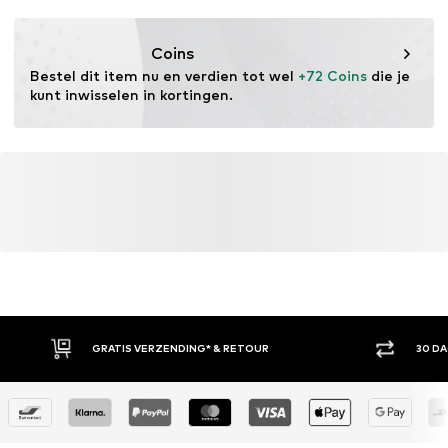
Slip
DE
service@wortmann.com
Item nr.
TMR6439002000001
Coins
Bestel dit item nu en verdien tot wel 
+72 Coins
 die je 
kunt inwisselen in kortingen.
GRATIS VERZENDING* & RETOUR
30 D