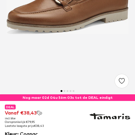
Nog maar 02d 04u 56m 02s tot de DEAL eindigt
DEAL
DEAL
Vanaf €38,43
Vanaf €38,43
incl. btw
incl. btw
Oorspronkelijk: €79,95
Oorspronkelijk: €79,95
Laatste laagste prijs:
Laatste laagste prijs:
€38,43
€38,43
Kleur
:
Cognac