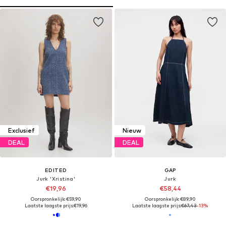
Exclusief
Nieuw
DEAL
DEAL
EDITED
GAP
Jurk 'Xristina'
Jurk
€19,96
€58,44
Oorspronkelijk: €59,90
Oorspronkelijk: €89,90
Laatste laagste prijs:
€19,96
Laatste laagste prijs:
€67,43
-13%