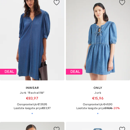
DEAL
DEAL
INWEAR
ONLY
Jurk 'RachelIW'
Jurk
€83,97
€15,96
Oorspronkelijk: €139,95
Oorspronkelijk: €49,90
Laatste laagste prijs:
€83,97
Laatste laagste prijs:
€19,96
-20%