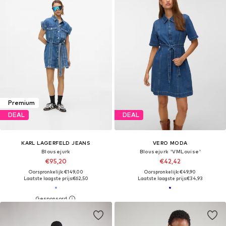
Premium
DEAL
DEAL
KARL LAGERFELD JEANS
VERO MODA
Blousejurk
Blousejurk 'VMLouise'
€95,20
€42,42
Oorspronkelijk: €149,00
Oorspronkelijk: €49,90
Laatste laagste prijs:
€62,50
Laatste laagste prijs:
€34,93