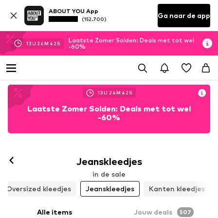
ABOUT YOU App
Ga naar de app
(152.700)
Laatste Zomer Solden: Deals met tot wel
13
U
24
M
39
S
-60%
13
U
24
M
39
S
Laatste Zomer Solden: Deals met tot wel
-60%
Jeanskleedjes
in de sale
Oversized kleedjes
Jeanskleedjes
Kanten kleedjes
Alle items
Jouw deals
507