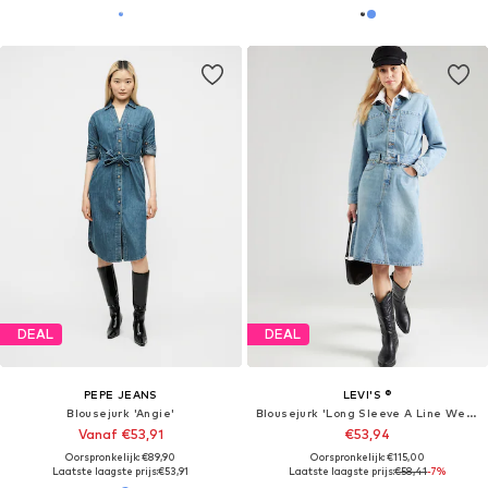
DEAL
DEAL
PEPE JEANS
LEVI'S ®
Blousejurk 'Angie'
Blousejurk 'Long Sleeve A Line Western Jumpsuit'
Vanaf €53,91
€53,94
Oorspronkelijk: €89,90
Oorspronkelijk: €115,00
Laatste laagste prijs:
€53,91
Laatste laagste prijs:
€58,41
-7%