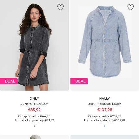
DEAL
DEAL
ONLY
NALLY
Jurk 'CHICAGO'
Jurk 'Fashion Look'
€35,92
€107,98
Oorspronkelijk: €44,90
Oorspronkelijk: €239,95
Laatste laagste prijs:
€21,52
Laatste laagste prijs:
€107,98