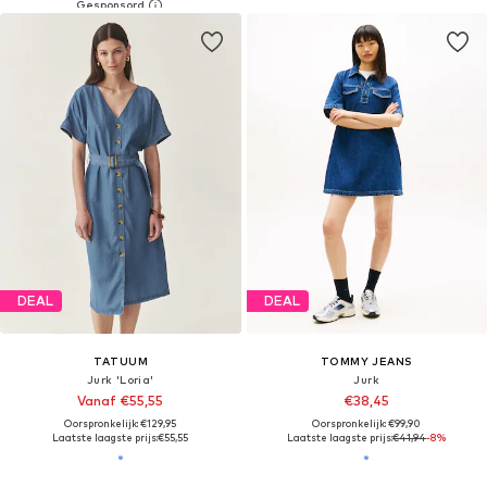
DEAL
DEAL
TATUUM
TOMMY JEANS
Jurk 'Loria'
Jurk
Vanaf €55,55
€38,45
Oorspronkelijk: €129,95
Oorspronkelijk: €99,90
Laatste laagste prijs:
€55,55
Laatste laagste prijs:
€41,94
-8%