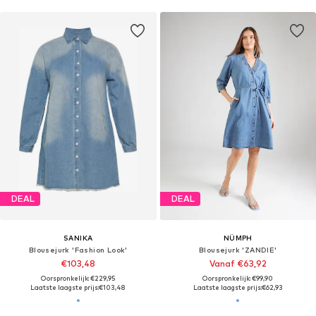
DEAL
DEAL
SANIKA
NÜMPH
Blousejurk 'Fashion Look'
Blousejurk 'ZANDIE'
€103,48
Vanaf €63,92
Oorspronkelijk: €229,95
Oorspronkelijk: €99,90
Laatste laagste prijs:
€103,48
Laatste laagste prijs:
€62,93