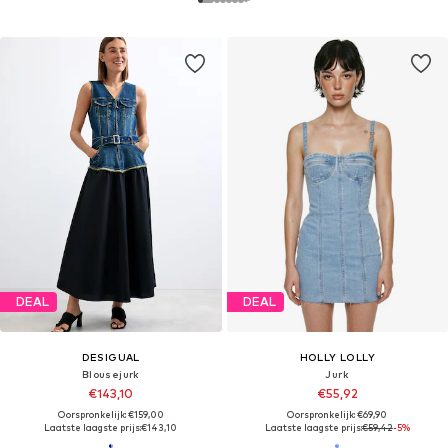
DEAL
DEAL
DESIGUAL
HOLLY LOLLY
Blousejurk
Jurk
€143,10
€55,92
Oorspronkelijk: €159,00
Oorspronkelijk: €69,90
Laatste laagste prijs:
€143,10
Laatste laagste prijs:
€59,42
-5%