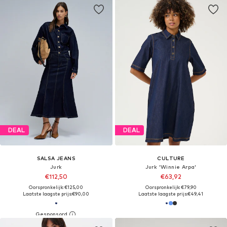
DEAL
DEAL
SALSA JEANS
CULTURE
Jurk
Jurk 'Winnie Arpa'
€112,50
€63,92
Oorspronkelijk: €125,00
Oorspronkelijk: €79,90
Laatste laagste prijs:
€90,00
Laatste laagste prijs:
€49,41