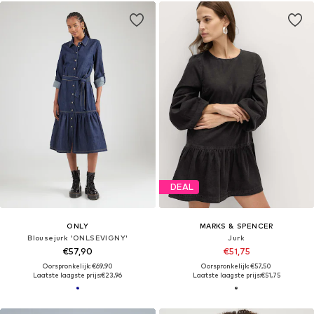
DEAL
ONLY
MARKS & SPENCER
Blousejurk 'ONLSEVIGNY'
Jurk
€57,90
€51,75
Oorspronkelijk: €69,90
Oorspronkelijk: €57,50
Laatste laagste prijs:
€23,96
Laatste laagste prijs:
€51,75