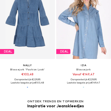
DEAL
DEAL
NALLY
IZIA
Blousejurk 'Fashion Look'
Blousejurk
€103,48
Vanaf €149,47
Oorspronkelijk: €229,95
Oorspronkelijk: €229,95
Laatste laagste prijs:
€103,48
Laatste laagste prijs:
€149,47
ONTDEK TRENDS EN TOPMERKEN
Inspiratie voor Jeanskleedjes