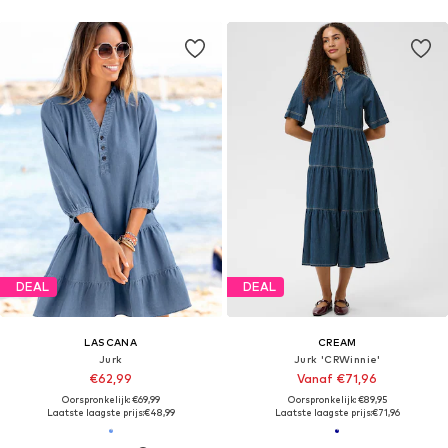
DEAL
DEAL
LASCANA
CREAM
Jurk
Jurk 'CRWinnie'
€62,99
Vanaf €71,96
Oorspronkelijk: €69,99
Oorspronkelijk: €89,95
Laatste laagste prijs:
€48,99
Laatste laagste prijs:
€71,96