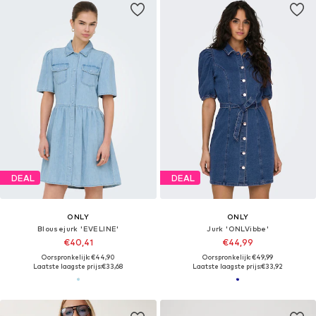
DEAL
DEAL
ONLY
ONLY
Blousejurk 'EVELINE'
Jurk 'ONLVibbe'
€40,41
€44,99
Oorspronkelijk: €44,90
Oorspronkelijk: €49,99
Laatste laagste prijs:
€33,68
Laatste laagste prijs:
€33,92