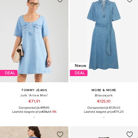
Nieuw
DEAL
DEAL
TOMMY JEANS
MORE & MORE
Jurk 'A-line Mini'
Blousejurk
€71,91
€125,10
Oorspronkelijk: €99,90
Oorspronkelijk: €139,00
Laatste laagste prijs:
€76,41
-5%
Laatste laagste prijs:
€111,20