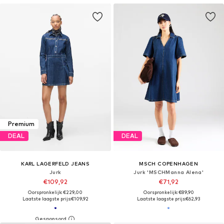
Premium
DEAL
DEAL
KARL LAGERFELD JEANS
MSCH COPENHAGEN
Jurk
Jurk 'MSCHManna Alena'
€109,92
€71,92
Oorspronkelijk: €229,00
Oorspronkelijk: €89,90
Laatste laagste prijs:
€109,92
Laatste laagste prijs:
€62,93