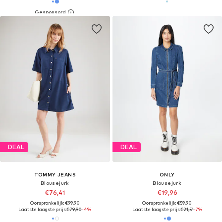
DEAL
DEAL
TOMMY JEANS
ONLY
Blousejurk
Blousejurk
€76,41
€19,96
Oorspronkelijk: €99,90
Oorspronkelijk: €59,90
Laatste laagste prijs:
€79,90
-4%
Laatste laagste prijs:
€21,51
-7%