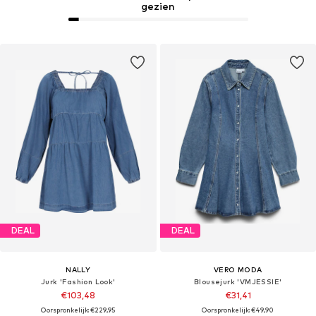
gezien
DEAL
DEAL
NALLY
VERO MODA
Jurk 'Fashion Look'
Blousejurk 'VMJESSIE'
€103,48
€31,41
Oorspronkelijk: €229,95
Oorspronkelijk: €49,90