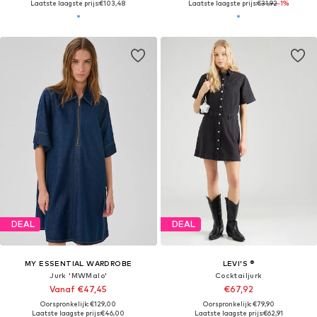
Laatste laagste prijs:
€103,48
Laatste laagste prijs:
€31,92
-1%
DEAL
DEAL
MY ESSENTIAL WARDROBE
LEVI'S ®
Jurk 'MWMalo'
Cocktailjurk
Vanaf €47,45
€67,92
Oorspronkelijk: €129,00
Oorspronkelijk: €79,90
Laatste laagste prijs:
€46,00
Laatste laagste prijs:
€62,91