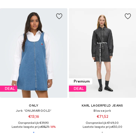
Premium
DEAL
DEAL
ONLY
KARL LAGERFELD JEANS
Jurk 'ONLMARIGOLD'
Blousejurk
€13,16
€71,52
Oorspronkelijk: €39,90
Oorspronkelijk: €149,00
Laatste laagste prijs:
€15,71
-16%
Laatste laagste prijs:
€50,00