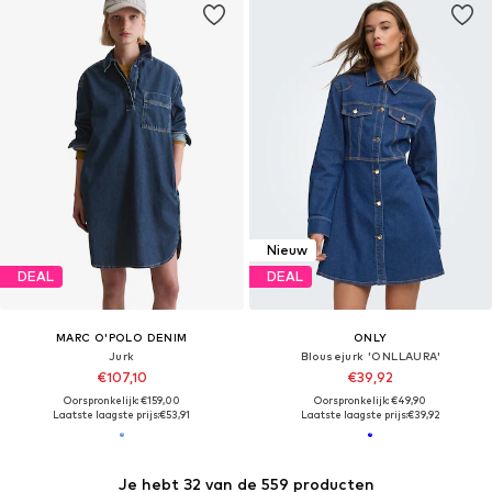
Nieuw
DEAL
DEAL
MARC O'POLO DENIM
ONLY
Jurk
Blousejurk 'ONLLAURA'
€107,10
€39,92
Oorspronkelijk: €159,00
Oorspronkelijk: €49,90
Laatste laagste prijs:
€53,91
Laatste laagste prijs:
€39,92
Je hebt 32 van de 559 producten