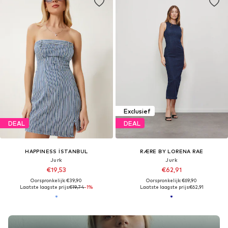
Exclusief
DEAL
DEAL
HAPPINESS İSTANBUL
RÆRE BY LORENA RAE
Jurk
Jurk
€19,53
€62,91
Oorspronkelijk: €39,90
Oorspronkelijk: €69,90
Laatste laagste prijs:
€19,74
-1%
Laatste laagste prijs:
€62,91