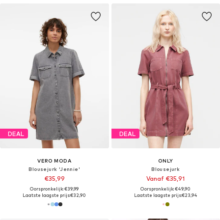
DEAL
DEAL
VERO MODA
ONLY
Blousejurk 'Jennie'
Blousejurk
€35,99
Vanaf €35,91
Oorspronkelijk: €39,99
Oorspronkelijk: €49,90
Laatste laagste prijs:
€32,90
Laatste laagste prijs:
€23,94