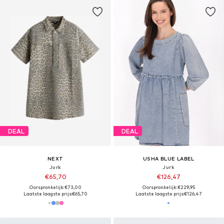
DEAL
DEAL
NEXT
USHA BLUE LABEL
Jurk
Jurk
€65,70
€126,47
Oorspronkelijk: €73,00
Oorspronkelijk: €229,95
Laatste laagste prijs:
€65,70
Laatste laagste prijs:
€126,47