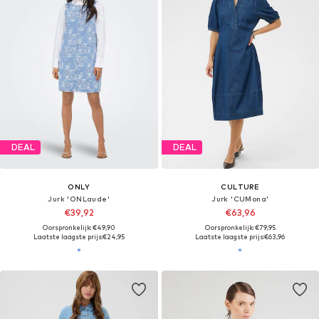
DEAL
DEAL
ONLY
CULTURE
Jurk 'ONLaude'
Jurk 'CUMona'
€39,92
€63,96
Oorspronkelijk: €49,90
Oorspronkelijk: €79,95
Laatste laagste prijs:
€24,95
Laatste laagste prijs:
€63,96