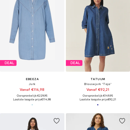
DEAL
DEAL
EBEEZA
TATUUM
Jurk
Blousejurk 'Taja'
Vanaf €114,98
Vanaf €92,21
Oorspronkelijk: €229,95
Oorspronkelijk: €149,95
Laatste laagste prijs:
€114,98
Laatste laagste prijs:
€92,21