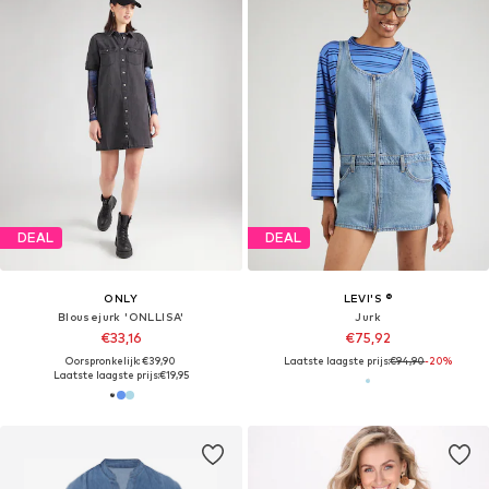
DEAL
DEAL
ONLY
LEVI'S ®
Blousejurk 'ONLLISA'
Jurk
€33,16
€75,92
Oorspronkelijk: €39,90
Laatste laagste prijs:
€94,90
-20%
Laatste laagste prijs:
€19,95