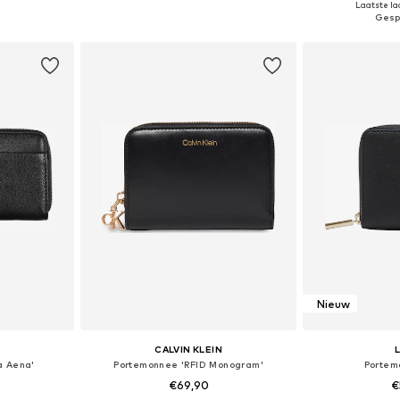
Laatste laa
dje
In winkelmandje
In wi
Nieuw
CALVIN KLEIN
a Aena'
Portemonnee 'RFID Monogram'
Portem
€69,90
€