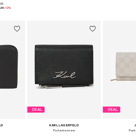
,95
ne Size
Beschikbare maten: One Size
Beschikbare
,96
-12%
dje
In winkelmandje
In wi
DEAL
DEAL
LD
KARL LAGERFELD
Portemonnee
Por