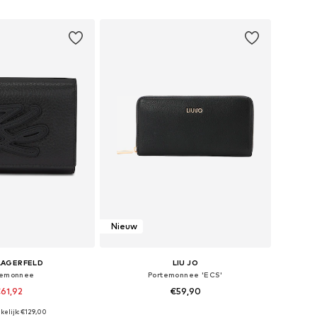
nkelmandje
In winkelmandje
Nieuw
LAGERFELD
LIU JO
temonnee
Portemonnee 'ECS'
61,92
€59,90
kelijk: €129,00
 maten: One Size
Beschikbare maten: One Size