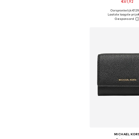
€61,92
Oorspronkelijk: €12
Beschikbare maten: O
Laatste laagste prijs:
In winkelman
MICHAEL KOR