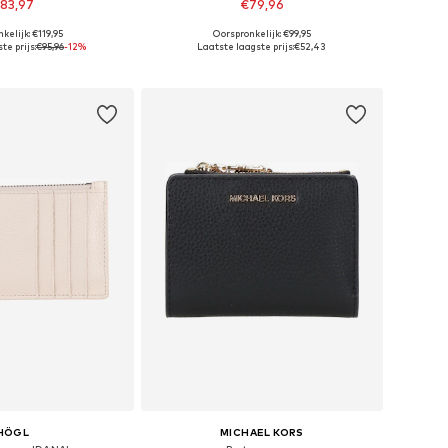
83,97
€79,96
+
2
kelijk: €119,95
Oorspronkelijk: €99,95
 maten: One Size
Beschikbare maten: One Size
te prijs:
€95,96
-12%
Laatste laagste prijs:
€52,43
nkelmandje
In winkelmandje
HÖGL
MICHAEL KORS