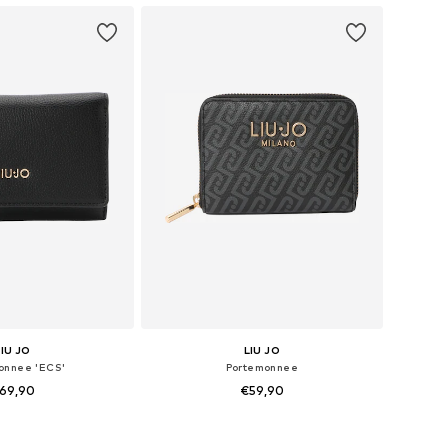
LIU JO
LIU JO
onnee 'ECS'
Portemonnee
69,90
€59,90
 maten: One Size
Beschikbare maten: One Size