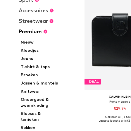
Accessoires
Streetwear
Premium
Nieuw
Kleedjes
Jeans
T-shirt & tops
Broeken
DEAL
Jassen & mantels
Knitwear
CALVIN KLEIN
Ondergoed &
Portemonnee
zwemkleding
€29,94
Blouses &
Oorspronkelijk: €69
tunieken
Beschikbare maten: O
Laatste laagste prijs:
€3
In winkelman
Rokken