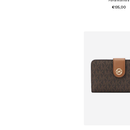
Portemonnee
€135,00
Beschikbare maten: O
In winkelman