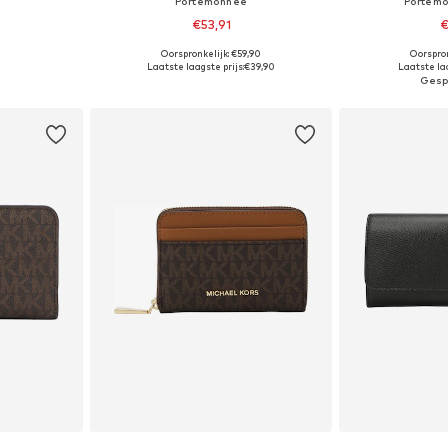
Portemonnee
Portemo
€53,91
€
Oorspronkelijk: €59,90
Oorspron
ne Size
Beschikbare maten: One Size
Beschikbare
Laatste laagste prijs:
€39,90
Laatste laa
dje
In winkelmandje
In wi