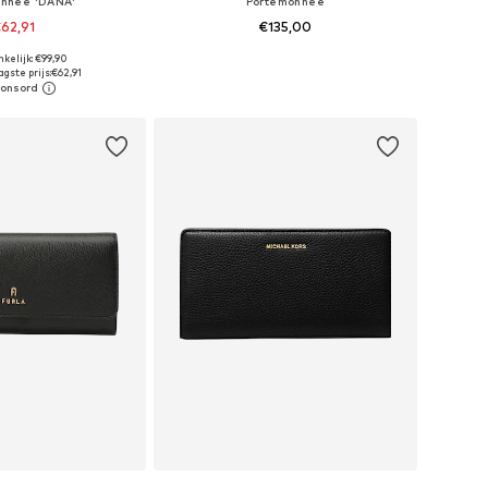
nnee 'DANA'
Portemonnee
62,91
€135,00
+
1
kelijk: €99,90
 maten: One size
Beschikbare maten: One Size
gste prijs:
€62,91
nkelmandje
In winkelmandje