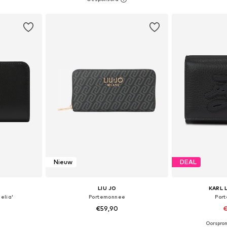
dje
In winkelmandje
In wi
Nieuw
DEAL
LIU JO
KARL 
elia'
Portemonnee
Por
€59,90
€
Oorspron
ne Size
Beschikbare maten: One Size
Beschikbare