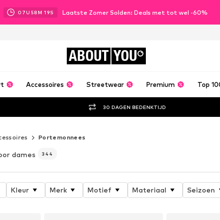
Laatste Zomer Solden: Deals met tot wel -60%
07
U
58
M
17
S
ABOUT
YOU
rt
Accessoires
Streetwear
Premium
Top 10
30 DAGEN BEDENKTIJD
cessoires
Portemonnees
oor dames
344
Kleur
Merk
Motief
Materiaal
Seizoen