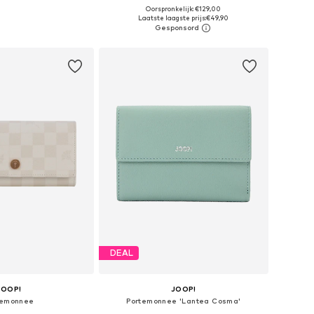
Oorspronkelijk: €129,00
 maten: One Size
Beschikbare maten: One Size
Laatste laagste prijs:
€49,90
nkelmandje
In winkelmandje
DEAL
JOOP!
JOOP!
temonnee
Portemonnee 'Lantea Cosma'