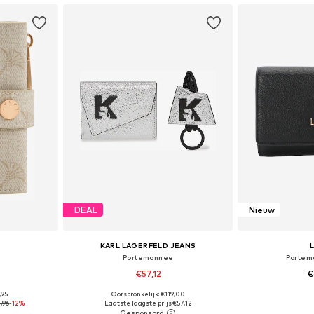
DEAL
Nieuw
KARL LAGERFELD JEANS
Portemonnee
Portem
€57,12
€
,95
Oorspronkelijk: €119,00
ne size
Beschikbare maten: One Size
Beschikbare
,96
-12%
Laatste laagste prijs:
€57,12