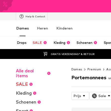
Help & Contact
Dames
Heren
Kinderen
Drops
SALE
Kleding
Schoenen
Spo
GRATIS VERZENDING* & RETOUR
Dames
Premium
Ac
Alle deal
items
Portemonnees
v
SALE
Kleding
Prijs
Sale
Schoenen
Sport