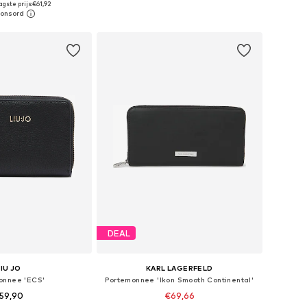
gste prijs:
€61,92
nkelmandje
In winkelmandje
DEAL
LIU JO
KARL LAGERFELD
onnee 'ECS'
Portemonnee 'Ikon Smooth Continental'
59,90
€69,66