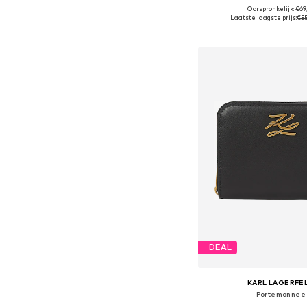
+
1
Oorspronkelijk: €69
Beschikbare maten: O
Laatste laagste prijs:
€55
In winkelman
DEAL
KARL LAGERFE
Portemonnee