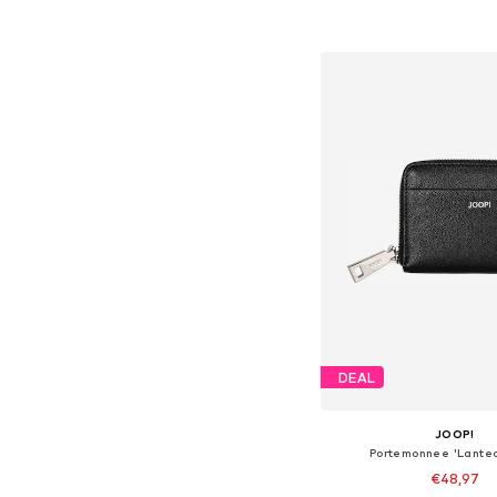
In winkelman
DEAL
JOOP!
Portemonnee 'Lante
€48,97