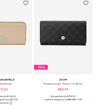
DEAL
LAGERFELD
JOOP!
temonnee
Portemonnee 'Flora 1.0 Billie'
71,52
€50,94
kelijk: €149,00
Oorspronkelijk: €119,00
 maten: One Size
Beschikbare maten: One Size
gste prijs:
€71,52
Laatste laagste prijs:
€84,90
-40%
nkelmandje
In winkelmandje