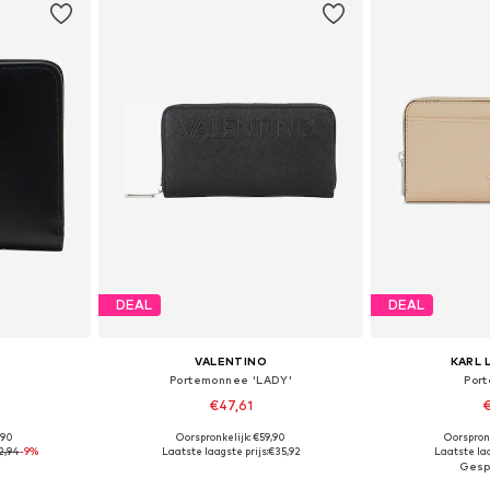
DEAL
DEAL
VALENTINO
KARL 
Portemonnee 'LADY'
Por
€47,61
€
,90
Oorspronkelijk: €59,90
Oorspron
ne Size
Beschikbare maten: One Size
Beschikbare
2,94
-9%
Laatste laagste prijs:
€35,92
Laatste laa
dje
In winkelmandje
In wi