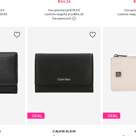
€64,26
€
9,00
Oorspronkelijk: €119,00
Oorspron
ne Size
Beschikbare maten: One Size
Beschikbare
€61,92
Laatste laagste prijs:
€64,26
Laatste laags
dje
In winkelmandje
In wi
DEAL
DEAL
S
CALVIN KLEIN