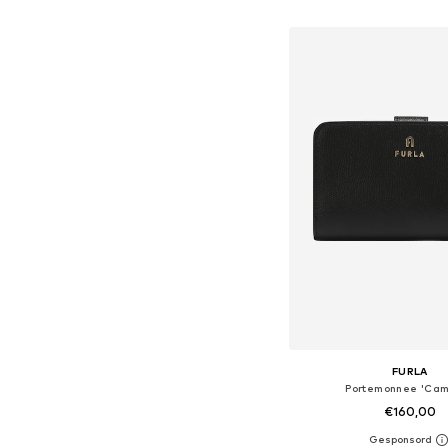
In winkelman
FURLA
Portemonnee 'Cam
€160,00
Beschikbare maten: O