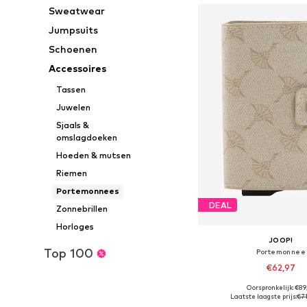
Sweatwear
Jumpsuits
Schoenen
Accessoires
Tassen
Juwelen
Sjaals &
omslagdoeken
Hoeden & mutsen
Riemen
Portemonnees
DEAL
Zonnebrillen
Horloges
JOOP!
Top 100
Portemonnee
€62,97
Oorspronkelijk: €89
Beschikbare maten: O
Laatste laagste prijs:
€71