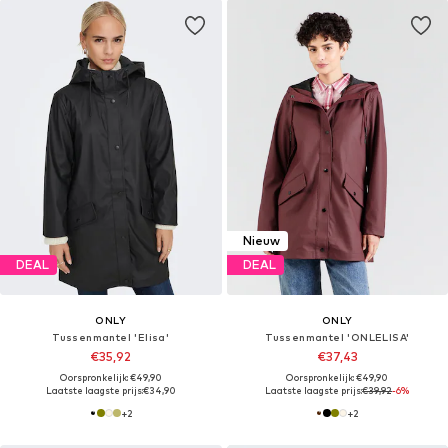
Nieuw
DEAL
DEAL
ONLY
ONLY
Tussenmantel 'Elisa'
Tussenmantel 'ONLELISA'
€35,92
€37,43
Oorspronkelijk: €49,90
Oorspronkelijk: €49,90
Laatste laagste prijs:
€34,90
Laatste laagste prijs:
€39,92
-6%
+
2
+
2