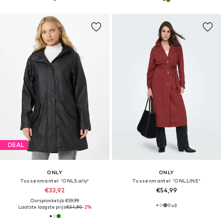
DEAL
ONLY
ONLY
Tussenmantel 'ONLSally'
Tussenmantel 'ONLLINE'
€33,92
€54,99
Oorspronkelijk: €59,99
+
3
Laatste laagste prijs:
€34,90
-2%