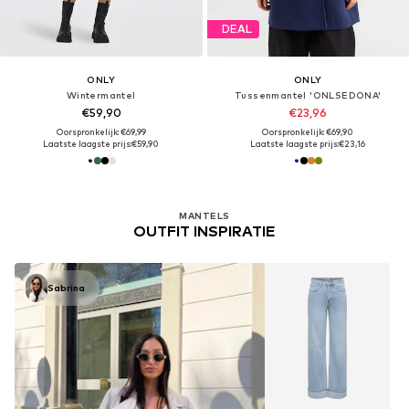
DEAL
ONLY
ONLY
Wintermantel
Tussenmantel 'ONLSEDONA'
€59,90
€23,96
Oorspronkelijk: €69,99
Oorspronkelijk: €69,90
Laatste laagste prijs:
€59,90
Laatste laagste prijs:
€23,16
MANTELS
OUTFIT INSPIRATIE
Sabrina