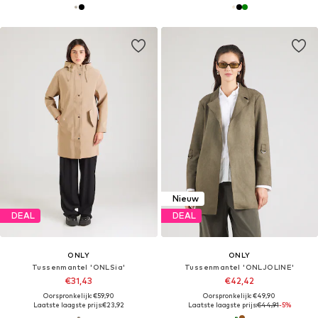
Nieuw
DEAL
DEAL
ONLY
ONLY
Tussenmantel 'ONLSia'
Tussenmantel 'ONLJOLINE'
€31,43
€42,42
Oorspronkelijk: €59,90
Oorspronkelijk: €49,90
Laatste laagste prijs:
€23,92
Laatste laagste prijs:
€44,91
-5%