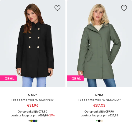
DEAL
DEAL
ONLY
ONLY
Tussenmantel 'ONLANNIE'
Tussenmantel 'ONLSALLY'
€21,96
€37,03
Oorspronkelijk: €79,90
Oorspronkelijk: €59,90
Laatste laagste prijs:
€27,93
-21%
Laatste laagste prijs:
€27,93