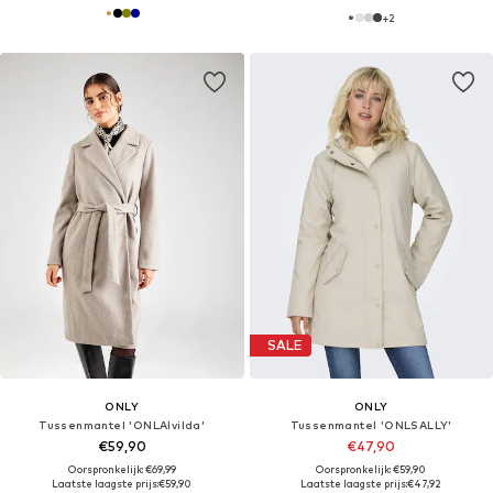
+
2
SALE
ONLY
ONLY
Tussenmantel 'ONLAlvilda'
Tussenmantel 'ONLSALLY'
€59,90
€47,90
Oorspronkelijk: €69,99
Oorspronkelijk: €59,90
Laatste laagste prijs:
€59,90
Laatste laagste prijs:
€47,92