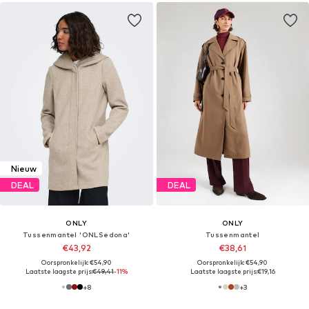
Nieuw
DEAL
DEAL
ONLY
ONLY
Tussenmantel 'ONLSedona'
Tussenmantel
€43,92
€38,61
Oorspronkelijk: €54,90
Oorspronkelijk: €54,90
Laatste laagste prijs:
€49,41
-11%
Laatste laagste prijs:
€19,16
+
8
+
3