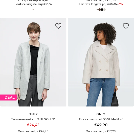
Oorspronkelijk: €59,90
Oorspronkelijk: €59,90
Laatste laagste prijs:
€21,16
Laatste laagste prijs:
€23,92
-6%
DEAL
ONLY
ONLY
Tussenmantel 'ONLSOHO'
Tussenmantel 'ONLMalika'
€24,43
€49,90
Oorspronkelijk: €49,90
Oorspronkelijk: €59,90