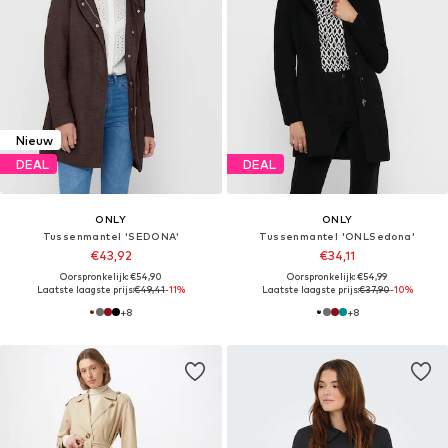
Nieuw
DEAL
DEAL
ONLY
ONLY
Tussenmantel 'SEDONA'
Tussenmantel 'ONLSedona'
€43,92
€34,11
Oorspronkelijk: €54,90
Oorspronkelijk: €54,99
Laatste laagste prijs:
€49,41
-11%
Laatste laagste prijs:
€37,90
-10%
+
8
+
8