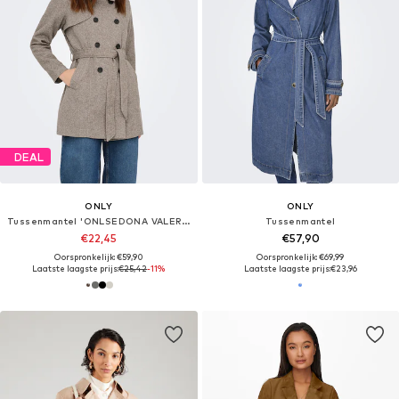
DEAL
ONLY
ONLY
Tussenmantel 'ONLSEDONA VALERIE'
Tussenmantel
€22,45
€57,90
Oorspronkelijk: €59,90
Oorspronkelijk: €69,99
Laatste laagste prijs:
€25,42
-11%
Laatste laagste prijs:
€23,96