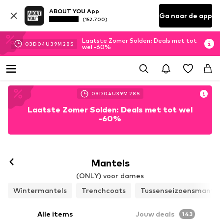
ABOUT YOU App
Ga naar de app
(152.700)
Laatste Zomer Solden: Deals met tot
03
D
04
U
39
M
26
S
wel -60%
03
D
04
U
39
M
26
S
Laatste Zomer Solden: Deals met tot wel
-60%
Mantels
(ONLY) voor dames
Wintermantels
Trenchcoats
Tussenseizoensmantel
Alle items
Jouw deals
143