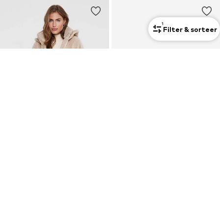
1
Filter & sorteer
DEAL
ONLY
ONLY
Tussenmantel 'ONLSascha'
Tussenmantel 'ONLLISA'
Vanaf €34,90
€33,53
Oorspronkelijk: €69,90
Oorspronkelijk: €79,90
Laatste laagste prijs:
€26,18
Laatste laagste prijs:
€28,74