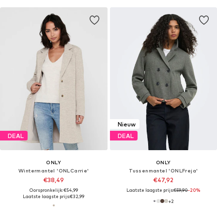
Nieuw
DEAL
DEAL
ONLY
ONLY
Wintermantel 'ONLCarrie'
Tussenmantel 'ONLFreja'
€38,49
€47,92
Oorspronkelijk: €54,99
Laatste laagste prijs:
€59,90
-20%
Laatste laagste prijs:
€32,99
+
2