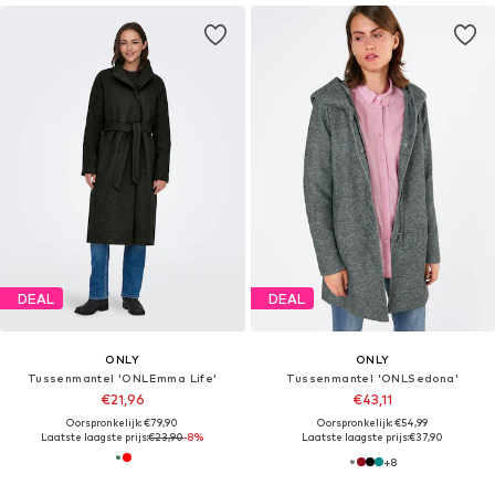
DEAL
DEAL
ONLY
ONLY
Tussenmantel 'ONLEmma Life'
Tussenmantel 'ONLSedona'
€21,96
€43,11
Oorspronkelijk: €79,90
Oorspronkelijk: €54,99
Laatste laagste prijs:
€23,90
-8%
Laatste laagste prijs:
€37,90
+
8