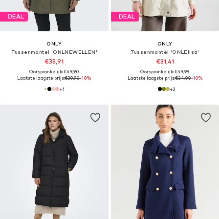
DEAL
DEAL
ONLY
ONLY
Tussenmantel 'ONLNEWELLEN'
Tussenmantel 'ONLElisa'
€35,91
€31,41
Oorspronkelijk: €49,90
Oorspronkelijk: €49,99
Laatste laagste prijs:
€39,90
-10%
Laatste laagste prijs:
€34,90
-10%
+
1
+
2