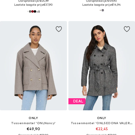
Oorspronkelijk: €54,99
Oorspronkelijk: €49,90
Laatste laagste prijs:
€37,90
Laatste laagste prijs:
€14,94
+
8
DEAL
ONLY
ONLY
Tussenmantel 'ONLNancy'
Tussenmantel 'ONLSEDONA VALERIE'
€49,90
€22,45