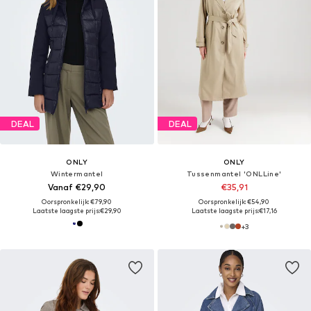
DEAL
DEAL
ONLY
ONLY
Wintermantel
Tussenmantel 'ONLLine'
Vanaf €29,90
€35,91
Oorspronkelijk: €79,90
Oorspronkelijk: €54,90
Laatste laagste prijs:
€29,90
Laatste laagste prijs:
€17,16
+
3