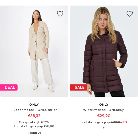
DEAL
SALE
ONLY
ONLY
Tussenmantel 'ONLCarrie'
Wintermantel 'ONLRuby'
€38,32
€29,90
Oorspronkelijk: €69,99
Laatste laagste prijs:
€79,90
-62%
Laatste laagste prijs:
€28,00
+
3