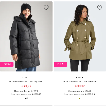
DEAL
DEAL
ONLY
ONLY
Wintermantel 'ONLAgnes'
Tussenmantel 'ONLSUSIE'
€43,92
€38,32
Oorspronkelijk: €79,90
Oorspronkelijk: €69,90
Laatste laagste prijs:
€26,96
Laatste laagste prijs:
€28,74