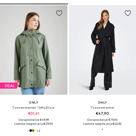
DEAL
ONLY
ONLY
Tussenmantel 'ONLElisa'
Tussenmantel
€31,41
€47,90
Oorspronkelijk: €49,99
Oorspronkelijk: €79,90
Laatste laagste prijs:
€29,90
Laatste laagste prijs:
€26,96
+
2