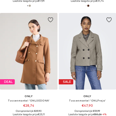
Laatste laagste prijs:
€17,91
Laatste laagste prijs:
€31,74
DEAL
SALE
ONLY
ONLY
Tussenmantel 'ONLSEDONA'
Tussenmantel 'ONLFreja'
€28,74
€47,90
Oorspronkelijk: €69,90
Oorspronkelijk: €59,99
Laatste laagste prijs:
€25,11
Laatste laagste prijs:
€50,26
-4%