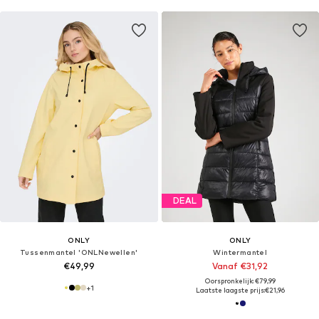
DEAL
ONLY
ONLY
Tussenmantel 'ONLNewellen'
Wintermantel
€49,99
Vanaf €31,92
Oorspronkelijk: €79,99
+
1
Laatste laagste prijs:
€21,96