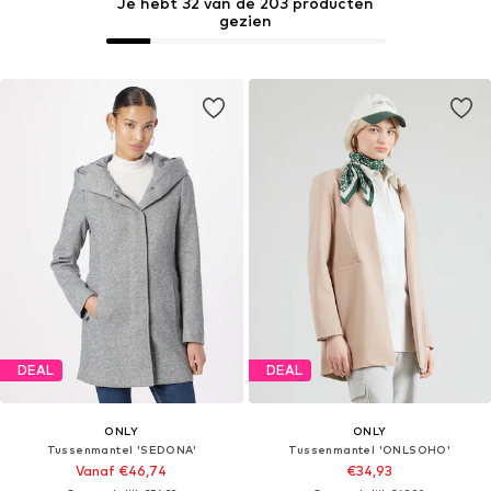
Je hebt 32 van de 203 producten
gezien
DEAL
DEAL
ONLY
ONLY
Tussenmantel 'SEDONA'
Tussenmantel 'ONLSOHO'
Vanaf €46,74
€34,93