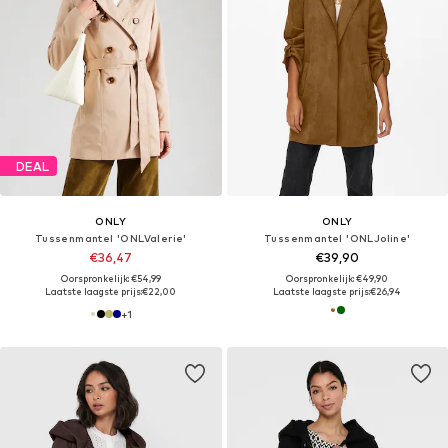
DEAL
ONLY
ONLY
Tussenmantel 'ONLValerie'
Tussenmantel 'ONLJoline'
€36,47
€39,90
Oorspronkelijk: €54,99
Oorspronkelijk: €49,90
Laatste laagste prijs:
€22,00
Laatste laagste prijs:
€26,94
+
1