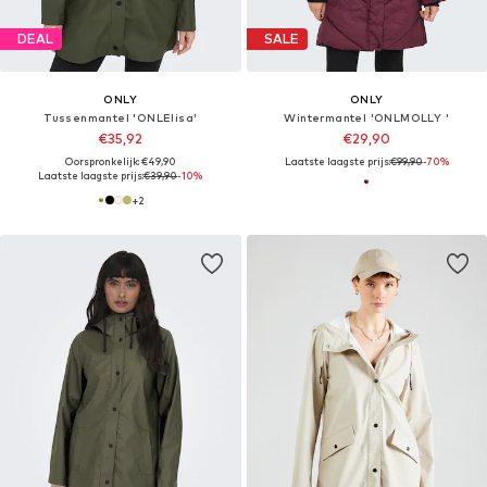
DEAL
SALE
ONLY
ONLY
Tussenmantel 'ONLElisa'
Wintermantel 'ONLMOLLY '
€35,92
€29,90
Oorspronkelijk: €49,90
Laatste laagste prijs:
€99,90
-70%
Laatste laagste prijs:
€39,90
-10%
+
2