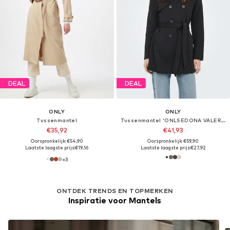
DEAL
DEAL
ONLY
ONLY
Tussenmantel
Tussenmantel 'ONLSEDONA VALERIE'
€35,92
€41,93
Oorspronkelijk: €54,90
Oorspronkelijk: €59,90
Laatste laagste prijs:
€19,16
Laatste laagste prijs:
€27,92
+
3
ONTDEK TRENDS EN TOPMERKEN
Inspiratie voor Mantels