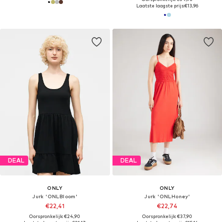
Laatste laagste prijs:
€13,96
DEAL
DEAL
ONLY
ONLY
Jurk 'ONLBloom'
Jurk 'ONLHoney'
€22,41
€22,74
Oorspronkelijk: €24,90
Oorspronkelijk: €37,90