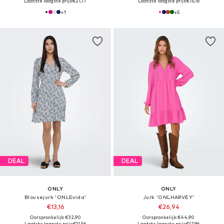
Laatste laagste prijs:
€21,17
Laatste laagste prijs:
€15,16
+
1
+
5
DEAL
DEAL
ONLY
ONLY
Blousejurk 'ONLEvida'
Jurk 'ONLHARVEY'
€13,16
€26,94
Oorspronkelijk: €32,90
Oorspronkelijk: €44,90
Laatste laagste prijs:
€11,56
Laatste laagste prijs:
€17,96