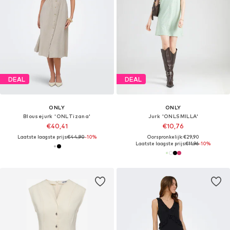
DEAL
DEAL
ONLY
ONLY
Blousejurk 'ONLTizana'
Jurk 'ONLSMILLA'
€40,41
€10,76
Laatste laagste prijs:
€44,90
-10%
Oorspronkelijk: €29,90
Laatste laagste prijs:
€11,96
-10%