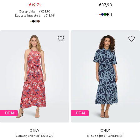
€19,71
€37,90
Oorspronkelijk: €21,90
+
5
Laatste laagste prijs:
€13,14
DEAL
DEAL
ONLY
ONLY
Zomerjurk 'ONLNOVA'
Blousejurk 'ONLPERI'