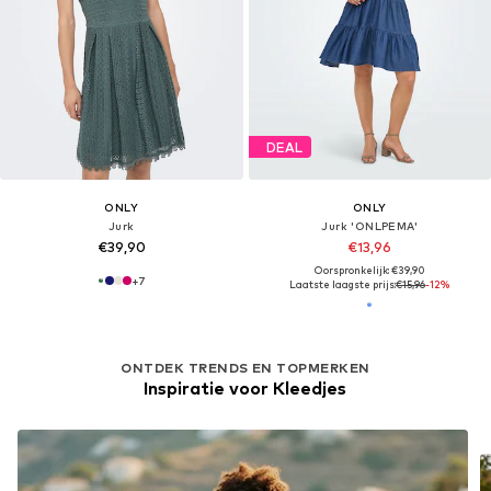
DEAL
ONLY
ONLY
Jurk
Jurk 'ONLPEMA'
€39,90
€13,96
Oorspronkelijk: €39,90
+
7
Laatste laagste prijs:
€15,96
-12%
ONTDEK TRENDS EN TOPMERKEN
Inspiratie voor Kleedjes