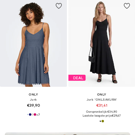
DEAL
ONLY
ONLY
Jurk
Jurk 'ONLSAKURA'
€39,90
€31,41
Oorspronkelijk: €34,90
+
7
Laatste laagste prijs:
€29,67