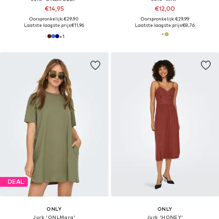
€14,95
€12,00
Oorspronkelijk: €29,90
Oorspronkelijk: €29,99
Laatste laagste prijs:
€11,96
Laatste laagste prijs:
€8,76
+
1
DEAL
ONLY
ONLY
Jurk 'ONLMara'
Jurk 'HONEY'