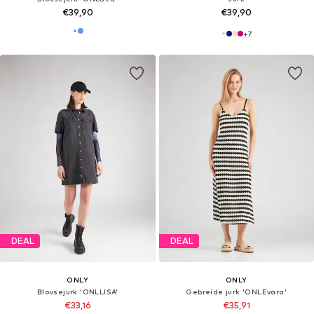
€39,90
€39,90
+
7
DEAL
DEAL
ONLY
ONLY
Blousejurk 'ONLLISA'
Gebreide jurk 'ONLEvara'
€33,16
€35,91