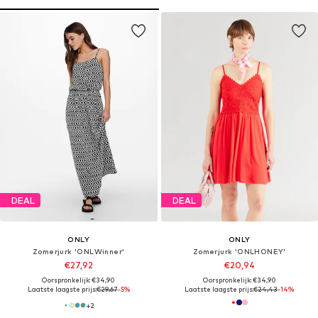
DEAL
DEAL
ONLY
ONLY
Zomerjurk 'ONLWinner'
Zomerjurk 'ONLHONEY'
€27,92
€20,94
Oorspronkelijk: €34,90
Oorspronkelijk: €34,90
Laatste laagste prijs:
€29,67
-5%
Laatste laagste prijs:
€24,43
-14%
+
2