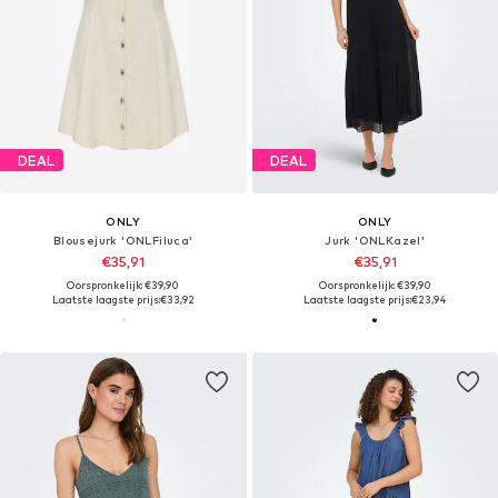
DEAL
DEAL
ONLY
ONLY
Blousejurk 'ONLFiluca'
Jurk 'ONLKazel'
€35,91
€35,91
Oorspronkelijk: €39,90
Oorspronkelijk: €39,90
Laatste laagste prijs:
€33,92
Laatste laagste prijs:
€23,94