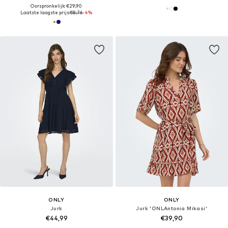
Oorspronkelijk: €29,90
Laatste laagste prijs:
€8,76
-4%
ONLY
ONLY
Jurk
Jurk 'ONLAntonia Mikasi'
€44,99
€39,90