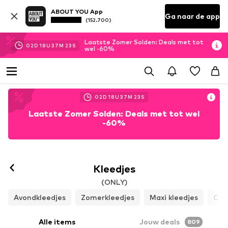
ABOUT YOU App
Ga naar de app
(152.700)
Laatste Zomer Solden: Deals met tot
02
D
18
U
37
M
20
S
wel -60%
02
D
18
U
37
M
20
S
Laatste Zomer Solden: Deals met tot wel
-60%
Kleedjes
(ONLY)
Avondkleedjes
Zomerkleedjes
Maxi kleedjes
Coc
Alle items
Jouw deals
809