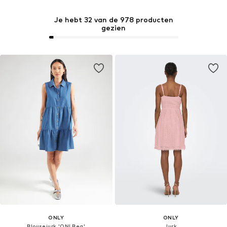
Je hebt 32 van de 978 producten
gezien
ONLY
ONLY
Blousejurk 'ONLBea'
Jurk