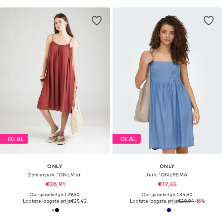
DEAL
DEAL
ONLY
ONLY
Zomerjurk 'ONLMai'
Jurk 'ONLPEMA'
€26,91
€17,45
Oorspronkelijk: €29,90
Oorspronkelijk: €34,90
Laatste laagste prijs:
€25,42
Laatste laagste prijs:
€20,94
-16%