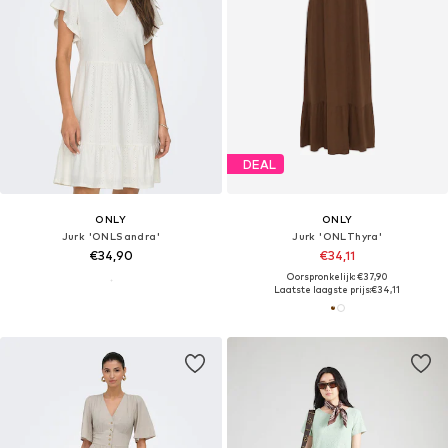
DEAL
ONLY
ONLY
Jurk 'ONLSandra'
Jurk 'ONLThyra'
€34,90
€34,11
Oorspronkelijk: €37,90
Laatste laagste prijs:
€34,11