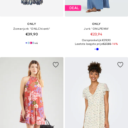
DEAL
ONLY
ONLY
Zomerjurk 'ONLChianti'
Jurk 'ONLPEMA'
€39,90
€23,94
Oorspronkelijk: €39,90
+
4
Laatste laagste prijs:
€27,93
-14%