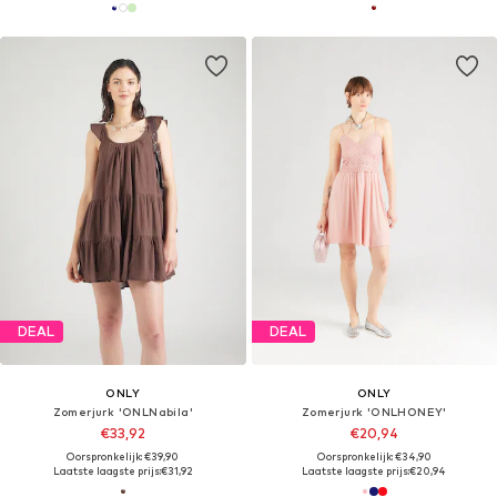
DEAL
DEAL
ONLY
ONLY
Zomerjurk 'ONLNabila'
Zomerjurk 'ONLHONEY'
€33,92
€20,94
Oorspronkelijk: €39,90
Oorspronkelijk: €34,90
Laatste laagste prijs:
€31,92
Laatste laagste prijs:
€20,94