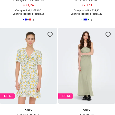
€23,94
€20,61
Oorspronkelijk: €39,90
Oorspronkelijk: €29,90
Laatste laagste prijs:
€15,96
Laatste laagste prijs:
€17,18
+
3
+
8
DEAL
DEAL
ONLY
ONLY
Jurk 'ONLMOLLY'
Jurk 'MAY'