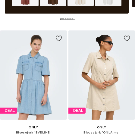
DEAL
DEAL
ONLY
ONLY
Blousejurk 'EVELINE'
Blousejurk 'ONLAime'