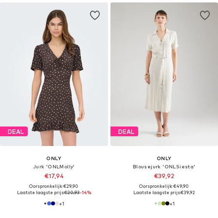
DEAL
DEAL
ONLY
ONLY
Jurk 'ONLMolly'
Blousejurk 'ONLSiesta'
€17,94
€39,92
Oorspronkelijk: €29,90
Oorspronkelijk: €49,90
Laatste laagste prijs:
€20,93
-14%
Laatste laagste prijs:
€39,92
+
1
+
1