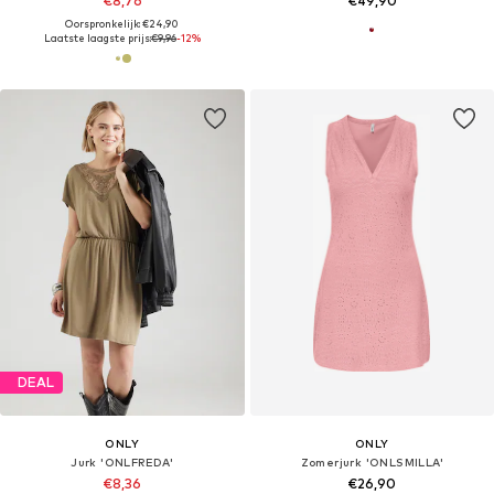
€8,76
€49,90
Oorspronkelijk: €24,90
Laatste laagste prijs:
€9,96
-12%
DEAL
ONLY
ONLY
Jurk 'ONLFREDA'
Zomerjurk 'ONLSMILLA'
€8,36
€26,90