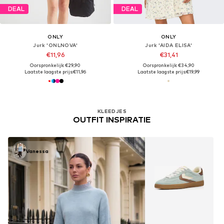
DEAL
DEAL
ONLY
ONLY
Jurk 'ONLNOVA'
Jurk 'AIDA ELISA'
€11,96
€31,41
Oorspronkelijk: €29,90
Oorspronkelijk: €34,90
Laatste laagste prijs:
€11,96
Laatste laagste prijs:
€19,99
KLEEDJES
OUTFIT INSPIRATIE
Vanessa