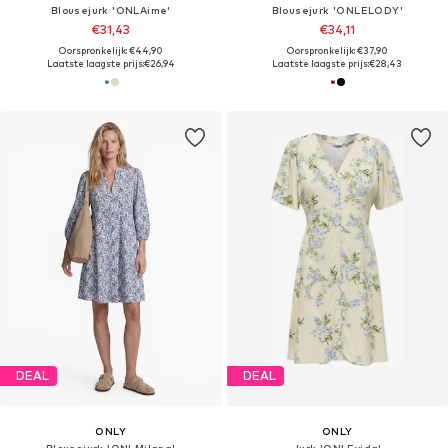
Blousejurk 'ONLAime'
Blousejurk 'ONLELODY'
€31,43
€34,11
Oorspronkelijk: €44,90
Oorspronkelijk: €37,90
Laatste laagste prijs:
€26,94
Laatste laagste prijs:
€28,43
DEAL
DEAL
ONLY
ONLY
Blousejurk 'ONLMilana'
Jurk 'ONLEvida'