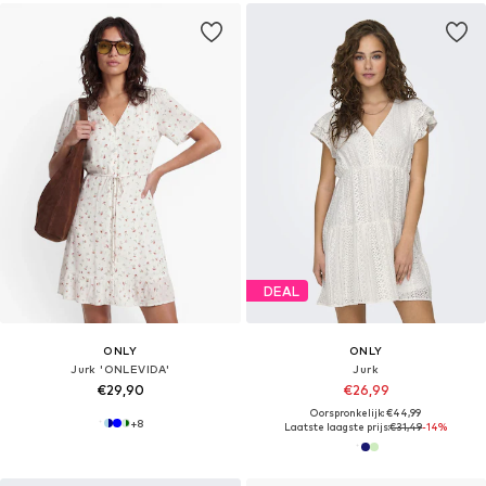
DEAL
ONLY
ONLY
Jurk 'ONLEVIDA'
Jurk
€29,90
€26,99
Oorspronkelijk: €44,99
+
8
Laatste laagste prijs:
€31,49
-14%