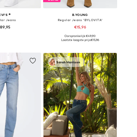
EVI'S ®
B.YOUNG
lar Jeans
Regular Jeans 'BYLOVITA'
89,95
€15,96
Oorspronkelijk: €49,90
r in vele maten
Beschikbaar in vele maten
Laatste laagste prijs:
€15,96
nkelmandje
In winkelmandje
Sarah Harrison