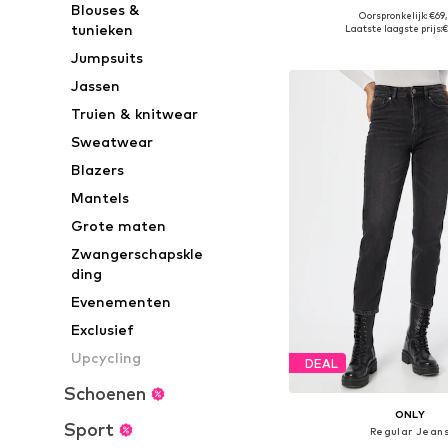
Blouses &
Oorspronkelijk: €69
Beschikbaar in vele
tunieken
Laatste laagste prijs:
€
In winkelman
Jumpsuits
Jassen
Truien & knitwear
Sweatwear
Blazers
Mantels
Grote maten
Zwangerschapskle
ding
Evenementen
Exclusief
Upcycling
DEAL
Schoenen
ONLY
Sport
Regular Jean