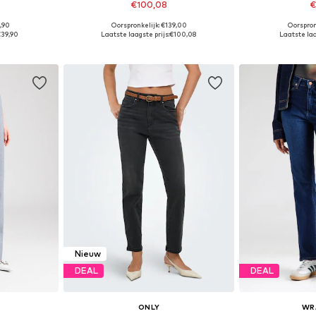
€100,08
€
,90
Oorspronkelijk: €139,00
Oorspron
 maten
Beschikbaar in vele maten
Beschikbaa
39,90
Laatste laagste prijs:
€100,08
Laatste laa
dje
In winkelmandje
In wi
Nieuw
DEAL
DEAL
ONLY
WR