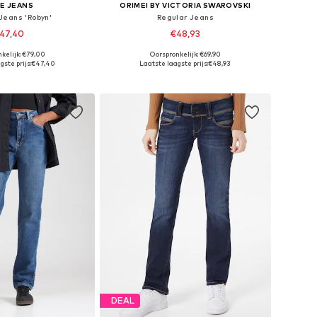
E JEANS
ORIMEI BY VICTORIA SWAROVSKI
Jeans 'Robyn'
Regular Jeans
47,40
€48,93
kelijk: €79,00
Oorspronkelijk: €69,90
r in vele maten
Beschikbaar in vele maten
ste prijs:
€47,40
Laatste laagste prijs:
€48,93
nkelmandje
In winkelmandje
DEAL