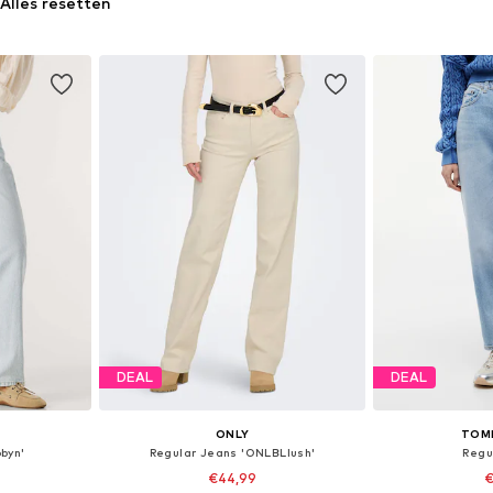
Alles resetten
DEAL
DEAL
ONLY
TOM
byn'
Regular Jeans 'ONLBLlush'
Regu
€44,99
€