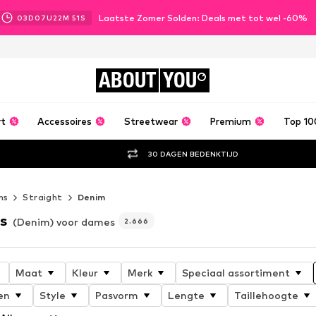
Laatste Zomer Solden: Deals met tot wel -60%
03
D
07
U
22
M
50
S
ABOUT
YOU
rt
Accessoires
Streetwear
Premium
Top 10
30 DAGEN BEDENKTIJD
ns
Straight
Denim
ns
(Denim) voor dames
2.666
Maat
Kleur
Merk
Speciaal assortiment
en
Style
Pasvorm
Lengte
Taillehoogte