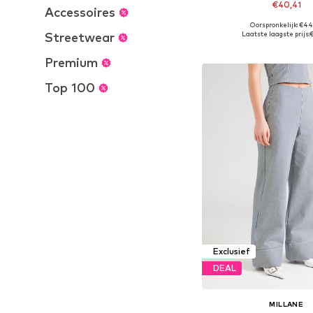
€40,41
Accessoires
Oorspronkelijk: €44
Beschikbaar in vele
Streetwear
Laatste laagste prijs:
€
In winkelman
Premium
Top 100
Exclusief
DEAL
MILLANE