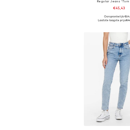
Regular Jeans 'Turn 
€45,43
Oorspronkelijk: €64
Beschikbaar in vele
Laatste laagste prijs:
€4
In winkelman