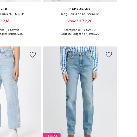
LTB
PEPE JEANS
Jeans 'NENA B'
Regular Jeans 'Venus'
€19,16
Vanaf €79,20
+
12
kelijk: €69,90
Oorspronkelijk: €99,00
r in vele maten
Beschikbaar in vele maten
gste prijs:
€19,16
Laatste laagste prijs:
€69,90
nkelmandje
In winkelmandje
DEAL