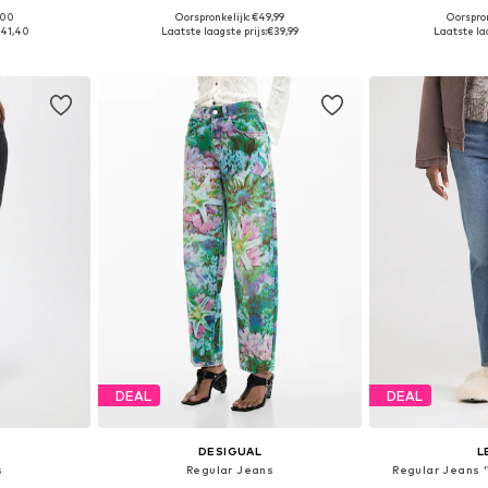
,00
Oorspronkelijk: €49,99
Oorspron
 maten
Beschikbaar in vele maten
Beschikbaa
41,40
Laatste laagste prijs:
€39,99
Laatste laa
dje
In winkelmandje
In wi
DEAL
DEAL
DESIGUAL
L
s
Regular Jeans
Regular Jeans