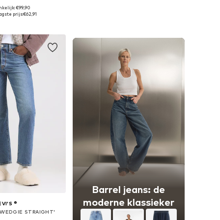
kelijk: €99,90
r in vele maten
Beschikbaar in vele maten
gste prijs:
€62,91
nkelmandje
In winkelmandje
Barrel jeans: de
moderne klassieker
EVI'S ®
 'WEDGIE STRAIGHT'