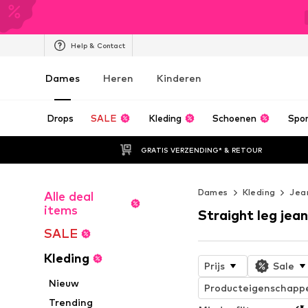
Help & Contact
Dames
Heren
Kinderen
Drops
SALE
Kleding
Schoenen
Spo
GRATIS VERZENDING* & RETOUR
Dames
Kleding
Jea
Alle deal
items
Straight leg jea
SALE
Kleding
Prijs
Sale
Nieuw
Producteigenschapp
Trending