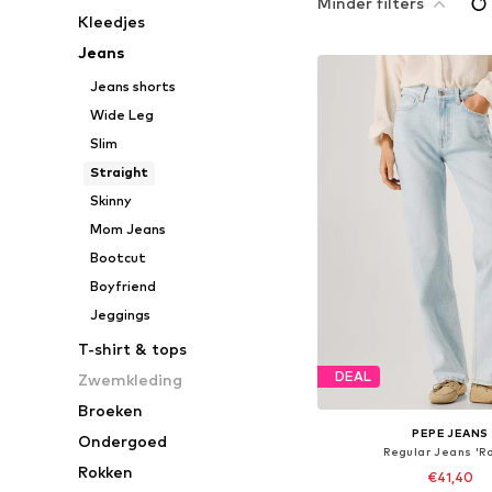
Minder filters
Kleedjes
Jeans
Jeans shorts
Wide Leg
Slim
Straight
Skinny
Mom Jeans
Bootcut
Boyfriend
Jeggings
T-shirt & tops
DEAL
Zwemkleding
Broeken
PEPE JEANS
Ondergoed
Regular Jeans 'Ro
Rokken
€41,40