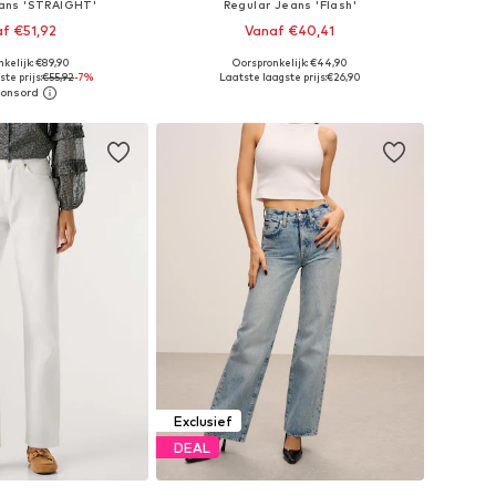
eans 'STRAIGHT'
Regular Jeans 'Flash'
f €51,92
Vanaf €40,41
kelijk: €89,90
Oorspronkelijk: €44,90
r in vele maten
Beschikbaar in vele maten
te prijs:
€55,92
-7%
Laatste laagste prijs:
€26,90
nkelmandje
In winkelmandje
Exclusief
DEAL