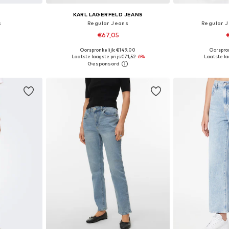
KARL LAGERFELD JEANS
s
Regular Jeans
Regular 
€67,05
Oorspronkelijk: €149,00
Oorspron
 maten
Beschikbaar in vele maten
Beschikbaa
Laatste laagste prijs:
€71,52
-6%
Laatste laa
dje
In winkelmandje
In wi