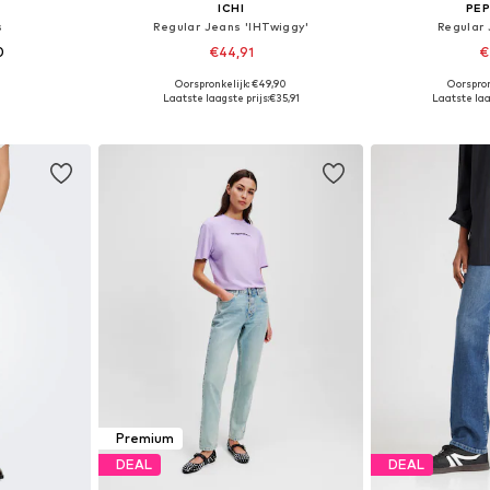
ICHI
PEP
s
Regular Jeans 'IHTwiggy'
Regular 
0
€44,91
€
+
4
Oorspronkelijk: €49,90
Oorspron
 maten
Beschikbaar in vele maten
Beschikbaa
Laatste laagste prijs:
€35,91
Laatste laag
dje
In winkelmandje
In wi
Premium
DEAL
DEAL