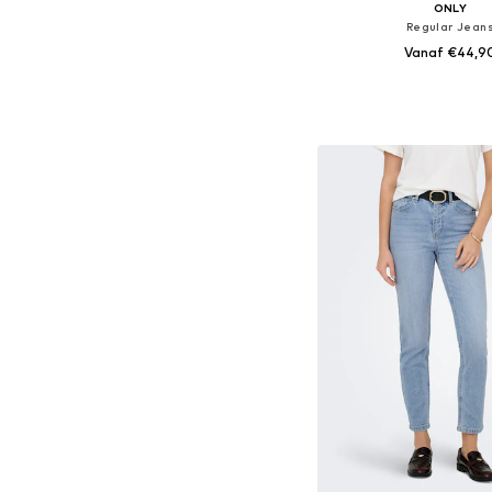
ONLY
Regular Jean
Vanaf €44,9
+
4
Beschikbaar in vele
In winkelman