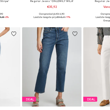
Stripe'
Regular Jeans 'ONLEMILY MILA'
Regular J
€35,92
Vana
,90
Oorspronkelijk: €44,90
Oorspron
 maten
Beschikbaar in vele maten
Beschikbaa
8,68
-6%
Laatste laagste prijs:
€40,41
-11%
Laatste laags
dje
In winkelmandje
In wi
DEAL
DEAL