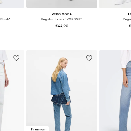
VERO MODA
L
Blush'
Regular Jeans 'VMROSIE'
Regu
€44,90
€
 maten
Beschikbaar in vele maten
Beschikbaa
dje
In winkelmandje
In wi
Premium