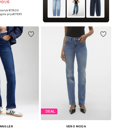
101,15
kelijk: €119,00
r in vele maten
gste prijs:
€79,90
nkelmandje
DEAL
ANGLER
VERO MODA