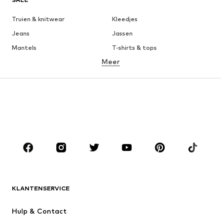
Truien & knitwear
Kleedjes
Jeans
Jassen
Mantels
T-shirts & tops
Meer
Broeken
Ondergoed
Rokken
Blouses & tunieken
Sweatwear
Blazers
Zwemkleding
Jumpsuits
Grote maten
Zwangerschapskleding
Schoenen
Sport
Accessoires
Premium
KLEDING
KLANTENSERVICE
Nieuw
Trending
Kleedjes
Jeans
Hulp & Contact
T-shirt & tops
Broeken