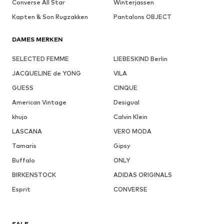
Converse All Star
Winterjassen
Kapten & Son Rugzakken
Pantalons OBJECT
DAMES MERKEN
SELECTED FEMME
LIEBESKIND Berlin
JACQUELINE de YONG
VILA
GUESS
CINQUE
American Vintage
Desigual
khujo
Calvin Klein
LASCANA
VERO MODA
Tamaris
Gipsy
Buffalo
ONLY
BIRKENSTOCK
ADIDAS ORIGINALS
Esprit
CONVERSE
SALE