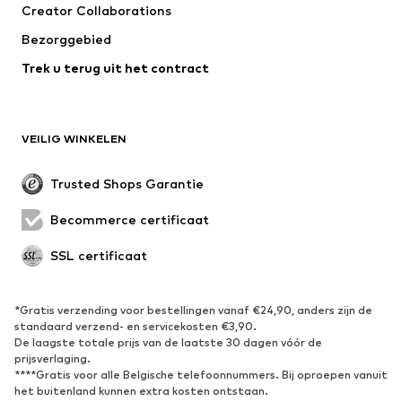
Creator Collaborations
Jassen
Truien & knitwear
Bezorggebied
Ondergoed
Blouses & tunieken
Trek u terug uit het contract
Mantels
Rokken
Zwemkleding
Sweatwear
Blazers
Jumpsuits
VEILIG WINKELEN
Grote maten
Zwangerschapskleding
Evenementen
Exclusief
Trusted Shops Garantie
Upcycling
Becommerce certificaat
SCHOENEN
SSL certificaat
Nieuw
Trending
Sneakers
Enkellaarsjes
*Gratis verzending voor bestellingen vanaf €24,90, anders zijn de
standaard verzend- en servicekosten €3,90.
Pumps & hakken
Laarzen
De laagste totale prijs van de laatste 30 dagen vóór de
Sandalen
Lage schoenen
prijsverlaging.
****Gratis voor alle Belgische telefoonnummers. Bij oproepen vanuit
Sportschoenen
Ballerina's
het buitenland kunnen extra kosten ontstaan.