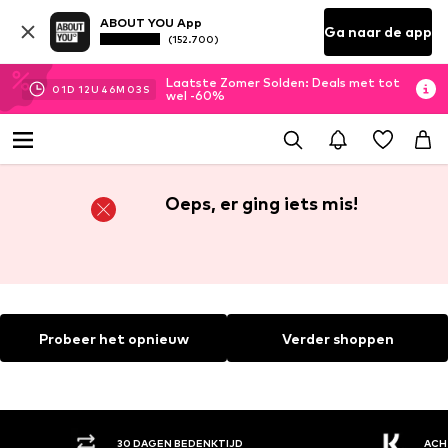
ABOUT YOU App
Ga naar de app
(152.700)
Laatste Zomer Solden: Deals met tot
01
D
12
U
46
M
02
S
wel -60%
Oeps, er ging iets mis!
Probeer het opnieuw
Verder shoppen
30 DAGEN BEDENKTIJD
ACH