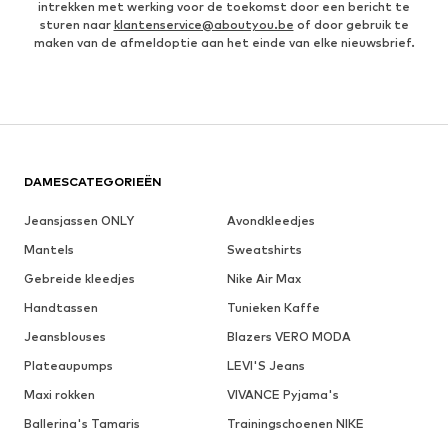
intrekken met werking voor de toekomst door een bericht te
sturen naar
klantenservice@aboutyou.be
of door gebruik te
maken van de afmeldoptie aan het einde van elke nieuwsbrief.
DAMESCATEGORIEËN
Jeansjassen ONLY
Avondkleedjes
Mantels
Sweatshirts
Gebreide kleedjes
Nike Air Max
Handtassen
Tunieken Kaffe
Jeansblouses
Blazers VERO MODA
Plateaupumps
LEVI'S Jeans
Maxi rokken
VIVANCE Pyjama's
Ballerina's Tamaris
Trainingschoenen NIKE