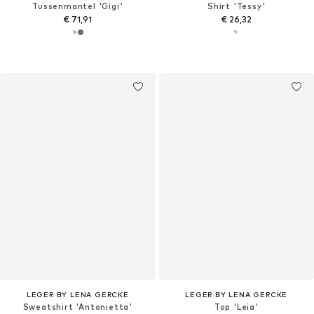
Tussenmantel 'Gigi'
Shirt 'Tessy'
€ 71,91
€ 26,32
LEGER BY LENA GERCKE
LEGER BY LENA GERCKE
Sweatshirt 'Antonietta'
Top 'Leia'