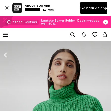
ABOUT YOU App
Ga naar de app
(152.700)
Laatste Zomer Solden: Deals met tot
02
D
23
U
45
M
36
S
wel -60%