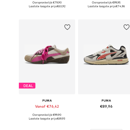
Oorspronkelijk: €79,90
Oorspronkelijk: €99,95
Beschikbaar in vele maten
Beschikbaar in vele maten
Laatste laagste prijs:
€63,92
Laatste laagste prijs:
€74,96
In winkelmandje
In winkelmandje
DEAL
PUMA
PUMA
Vanaf €76,42
€89,96
Oorspronkelijk: €99,90
Beschikbaar in vele maten
Beschikbaar in vele maten
Laatste laagste prijs:
€69,93
In winkelmandje
In winkelmandje