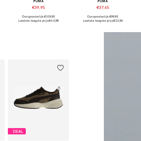
PUMA
PUMA
€39,95
€37,45
Oorspronkelijk: €109,95
Oorspronkelijk: €99,95
Beschikbaar in vele maten
Beschikbaar in vele maten
Laatste laagste prijs:
€43,98
Laatste laagste prijs:
€33,96
In winkelmandje
In winkelmandje
DEAL