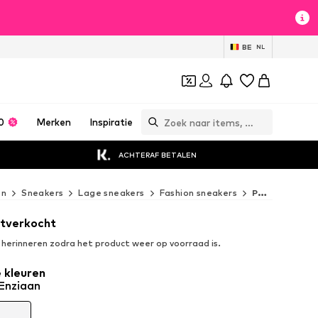
BE
NL
0
Merken
Inspiratie
ACHTERAF BETALEN
en
Sneakers
Lage sneakers
Fashion sneakers
PUMA Fashion sneakers
uitverkocht
n herinneren zodra het product weer op voorraad is.
 kleuren
Enziaan