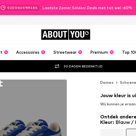
Laatste Zomer Solden: Deals met tot wel -60%
02
D
06
U
09
M
47
S
ABOUT
YOU
rt
Accessoires
Streetwear
Premium
Top 10
30 DAGEN BEDENKTIJD
t
Dames
Schoen
Jouw kleur is 
Wij kunnen je eraa
Ontdek andere
Kleur
:
Blauw / 