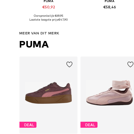
PUMA
PUMA
€50,92
€58,46
+
1
+
3
Oorspronkelijk: €69,95
Beschikbaar in vele maten
Beschikbaar in vele maten
Laatste laagste prijs:
€47,90
In winkelmandje
In winkelmandje
MEER VAN DIT MERK
PUMA
DEAL
DEAL