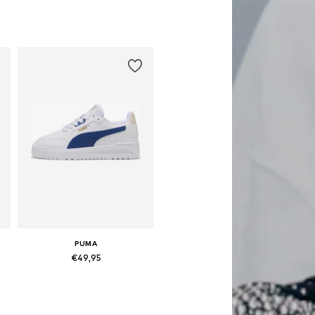
Beschikbaar in vele maten
In winkelmandje
PUMA
€49,95
Beschikbaar in vele maten
In winkelmandje