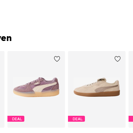
ven
DEAL
DEAL