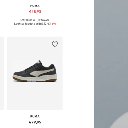
PUMA
€48,93
Oorspronkelijk: €69,90
Beschikbaar in vele maten
Laatste laagste prijs:
€52,43
-6%
In winkelmandje
PUMA
€79,95