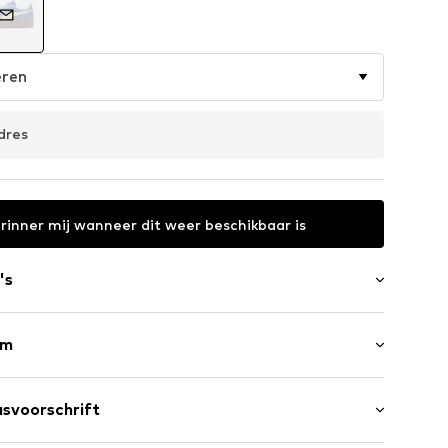
eren
dres
rinner mij wanneer dit weer beschikbaar is
's
rm
atte hak (0-3 cm)
svoorschrift