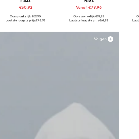
PUMA
PUMA
€50,92
Vanaf €79,96
+
2
Oorspronkelijk: €69,90
Oorspronkelijk: €99,95
O
Beschikbaar in vele maten
Beschikbaar in vele maten
Besc
Laatste laagste prijs:
€48,93
Laatste laagste prijs:
€69,93
Laats
In winkelmandje
In winkelmandje
In
Volgen