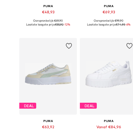
PUMA
PUMA
€48,93
€69,93
Oorspronkelijk: €69,90
Oorspronkelijk: €99,90
Beschikbaar in vele maten
Beschikbaar in vele maten
Laatste laagste prijs:
€55,92
-12%
Laatste laagste prijs:
€74,93
-6%
In winkelmandje
In winkelmandje
DEAL
DEAL
PUMA
PUMA
€63,92
Vanaf €84,96