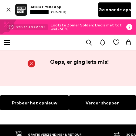
ABOUT YOU App
Ga naar de app
(152.700)
Laatste Zomer Solden: Deals met tot
02
D
16
U
02
M
49
S
wel -60%
Oeps, er ging iets mis!
Probeer het opnieuw
Verder shoppen
GRATIS VERZENDING* & RETOUR
30 D