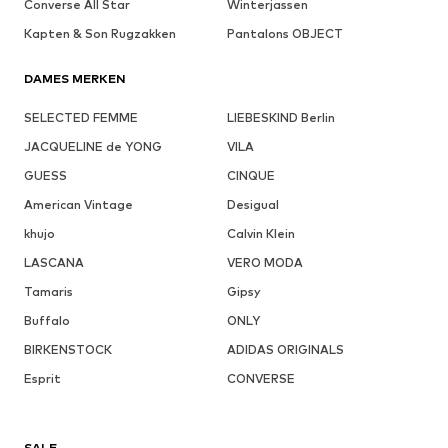
Converse All Star
Winterjassen
Kapten & Son Rugzakken
Pantalons OBJECT
DAMES MERKEN
SELECTED FEMME
LIEBESKIND Berlin
JACQUELINE de YONG
VILA
GUESS
CINQUE
American Vintage
Desigual
khujo
Calvin Klein
LASCANA
VERO MODA
Tamaris
Gipsy
Buffalo
ONLY
BIRKENSTOCK
ADIDAS ORIGINALS
Esprit
CONVERSE
SALE