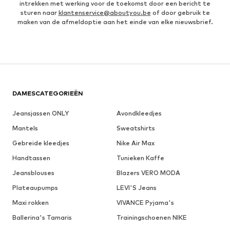
intrekken met werking voor de toekomst door een bericht te
sturen naar
klantenservice@aboutyou.be
of door gebruik te
maken van de afmeldoptie aan het einde van elke nieuwsbrief.
DAMESCATEGORIEËN
Jeansjassen ONLY
Avondkleedjes
Mantels
Sweatshirts
Gebreide kleedjes
Nike Air Max
Handtassen
Tunieken Kaffe
Jeansblouses
Blazers VERO MODA
Plateaupumps
LEVI'S Jeans
Maxi rokken
VIVANCE Pyjama's
Ballerina's Tamaris
Trainingschoenen NIKE