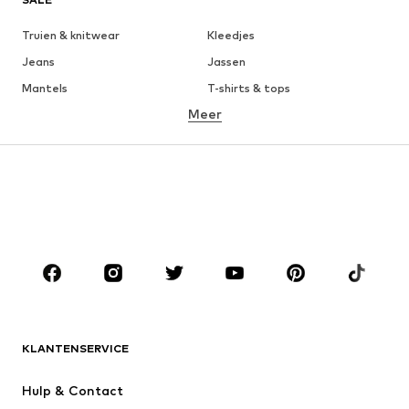
Truien & knitwear
Kleedjes
Jeans
Jassen
Mantels
T-shirts & tops
Meer
Broeken
Ondergoed
Rokken
Blouses & tunieken
Sweatwear
Blazers
Zwemkleding
Jumpsuits
Grote maten
Zwangerschapskleding
Schoenen
Sport
Accessoires
Premium
KLEDING
KLANTENSERVICE
Nieuw
Trending
Kleedjes
Jeans
Hulp & Contact
T-shirt & tops
Broeken