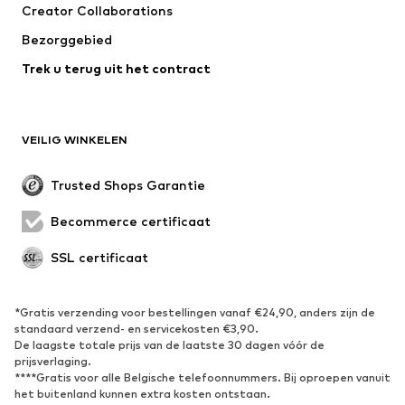
Creator Collaborations
Jassen
Truien & knitwear
Bezorggebied
Ondergoed
Blouses & tunieken
Trek u terug uit het contract
Mantels
Rokken
Zwemkleding
Sweatwear
Blazers
Jumpsuits
VEILIG WINKELEN
Grote maten
Zwangerschapskleding
Evenementen
Exclusief
Trusted Shops Garantie
Upcycling
Becommerce certificaat
SCHOENEN
SSL certificaat
Nieuw
Trending
Sneakers
Enkellaarsjes
*Gratis verzending voor bestellingen vanaf €24,90, anders zijn de
standaard verzend- en servicekosten €3,90.
Pumps & hakken
Laarzen
De laagste totale prijs van de laatste 30 dagen vóór de
Sandalen
Lage schoenen
prijsverlaging.
****Gratis voor alle Belgische telefoonnummers. Bij oproepen vanuit
Sportschoenen
Ballerina's
het buitenland kunnen extra kosten ontstaan.