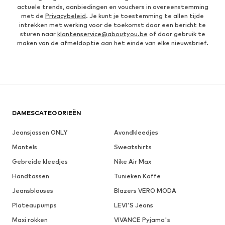
actuele trends, aanbiedingen en vouchers in overeenstemming
met de
Privacybeleid
. Je kunt je toestemming te allen tijde
intrekken met werking voor de toekomst door een bericht te
sturen naar
klantenservice@aboutyou.be
of door gebruik te
maken van de afmeldoptie aan het einde van elke nieuwsbrief.
DAMESCATEGORIEËN
Jeansjassen ONLY
Avondkleedjes
Mantels
Sweatshirts
Gebreide kleedjes
Nike Air Max
Handtassen
Tunieken Kaffe
Jeansblouses
Blazers VERO MODA
Plateaupumps
LEVI'S Jeans
Maxi rokken
VIVANCE Pyjama's