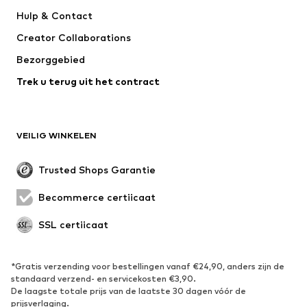
Kleedjes
Jeans
Hulp & Contact
T-shirt & tops
Broeken
Creator Collaborations
Jassen
Truien & knitwear
Bezorggebied
Ondergoed
Blouses & tunieken
Trek u terug uit het contract
Mantels
Rokken
Zwemkleding
Sweatwear
Blazers
Jumpsuits
VEILIG WINKELEN
Grote maten
Zwangerschapskleding
Evenementen
Exclusief
Trusted Shops Garantie
Upcycling
Becommerce certificaat
SCHOENEN
SSL certificaat
Nieuw
Trending
Sneakers
Enkellaarsjes
*Gratis verzending voor bestellingen vanaf €24,90, anders zijn de
standaard verzend- en servicekosten €3,90.
Pumps & hakken
Laarzen
De laagste totale prijs van de laatste 30 dagen vóór de
Sandalen
Lage schoenen
prijsverlaging.