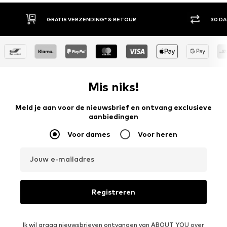
GRATIS VERZENDING* & RETOUR
30 D
Mis niks!
Meld je aan voor de nieuwsbrief en ontvang exclusieve
aanbiedingen
Voor dames
Voor heren
Jouw e-mailadres
Registreren
Ik wil graag nieuwsbrieven ontvangen van ABOUT YOU over