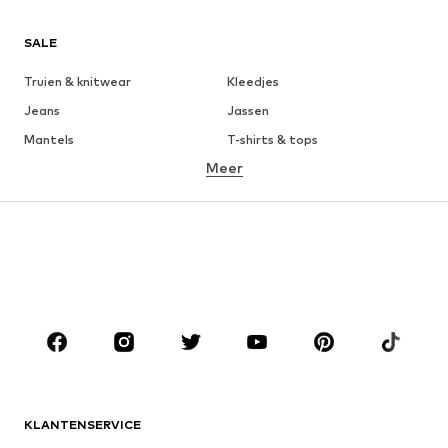
SALE
Truien & knitwear
Kleedjes
Jeans
Jassen
Mantels
T-shirts & tops
Meer
Broeken
Ondergoed
Rokken
Blouses & tunieken
Sweatwear
Blazers
Zwemkleding
Jumpsuits
Grote maten
Zwangerschapskleding
Schoenen
Sport
Accessoires
Premium
KLEDING
KLANTENSERVICE
Nieuw
Trending