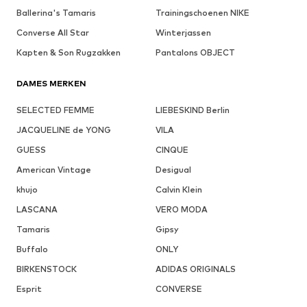
Ballerina's Tamaris
Trainingschoenen NIKE
Converse All Star
Winterjassen
Kapten & Son Rugzakken
Pantalons OBJECT
DAMES MERKEN
SELECTED FEMME
LIEBESKIND Berlin
JACQUELINE de YONG
VILA
GUESS
CINQUE
American Vintage
Desigual
khujo
Calvin Klein
LASCANA
VERO MODA
Tamaris
Gipsy
Buffalo
ONLY
BIRKENSTOCK
ADIDAS ORIGINALS
Esprit
CONVERSE