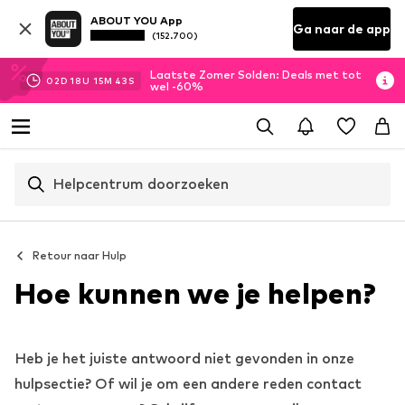
ABOUT YOU App
Ga naar de app
(152.700)
Laatste Zomer Solden: Deals met tot
02
D
18
U
15
M
42
S
wel -60%
Helpcentrum doorzoeken
Retour naar
Hulp
Hoe kunnen we je helpen?
Heb je het juiste antwoord niet gevonden in onze
hulpsectie? Of wil je om een andere reden contact