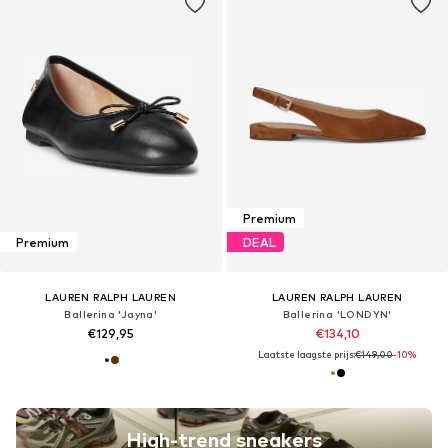
Premium
Premium
DEAL
LAUREN RALPH LAUREN
LAUREN RALPH LAUREN
Ballerina 'Jayna'
Ballerina 'LONDYN'
€129,95
€134,10
Laatste laagste prijs:
€149,00
-10%
High-trend sneakers