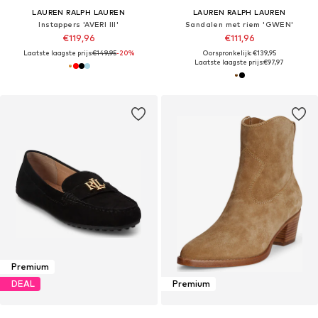
LAUREN RALPH LAUREN
LAUREN RALPH LAUREN
Instappers 'AVERI III'
Sandalen met riem 'GWEN'
€119,96
€111,96
Laatste laagste prijs:
€149,95
-20%
Oorspronkelijk: €139,95
Laatste laagste prijs:
€97,97
Premium
DEAL
Premium