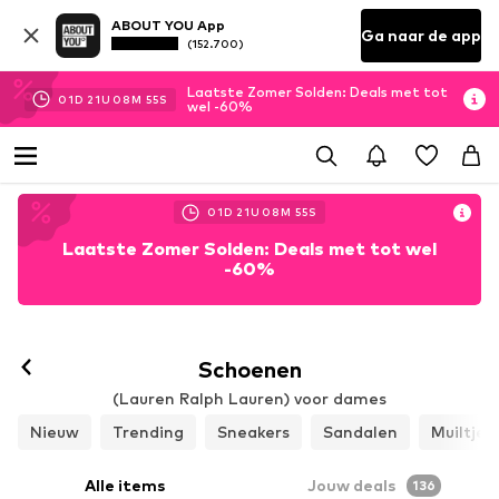
ABOUT YOU App
Ga naar de app
(152.700)
Laatste Zomer Solden: Deals met tot
01
D
21
U
08
M
52
S
wel -60%
01
D
21
U
08
M
52
S
Laatste Zomer Solden: Deals met tot wel
-60%
Volgen
Schoenen
(Lauren Ralph Lauren) voor dames
Nieuw
Trending
Sneakers
Sandalen
Muiltjes
Alle items
Jouw deals
136