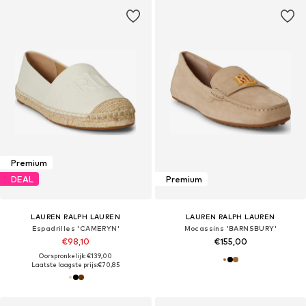
Premium
DEAL
Premium
LAUREN RALPH LAUREN
LAUREN RALPH LAUREN
Espadrilles 'CAMERYN'
Mocassins 'BARNSBURY'
€98,10
€155,00
Oorspronkelijk: €139,00
Laatste laagste prijs:
€70,85