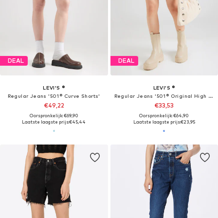
DEAL
DEAL
LEVI'S ®
LEVI'S ®
Regular Jeans '501® Curve Shorts'
Regular Jeans '501® Original High Rise Shorts'
€49,22
€33,53
Oorspronkelijk: €69,90
Oorspronkelijk: €64,90
Laatste laagste prijs:
€45,44
Laatste laagste prijs:
€23,95