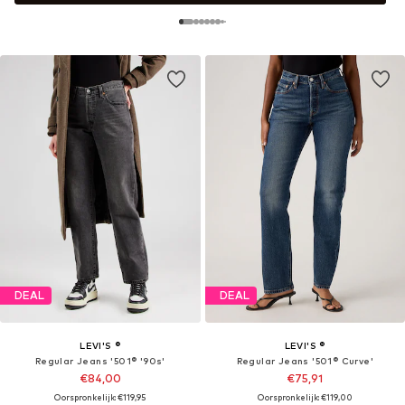
DEAL
DEAL
LEVI'S ®
LEVI'S ®
Regular Jeans '501® '90s'
Regular Jeans '501® Curve'
€84,00
€75,91
Oorspronkelijk: €119,95
Oorspronkelijk: €119,00