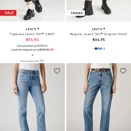
SALE
Unisex
LEVI'S ®
LEVI'S ®
Tapered Jeans '501® CROP'
Regular Jeans '501® Original Short'
€94,90
€64,95
Oorspronkelijk: €119,00
+
1
Laatste laagste prijs:
€101,15
-6%