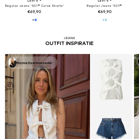
LEVI'S ®
LEVI'S ®
Regular Jeans '501® Curve Shorts'
Regular Jeans '501®'
€69,90
€69,90
JEANS
OUTFIT INSPIRATIE
Marina Hoermanseder