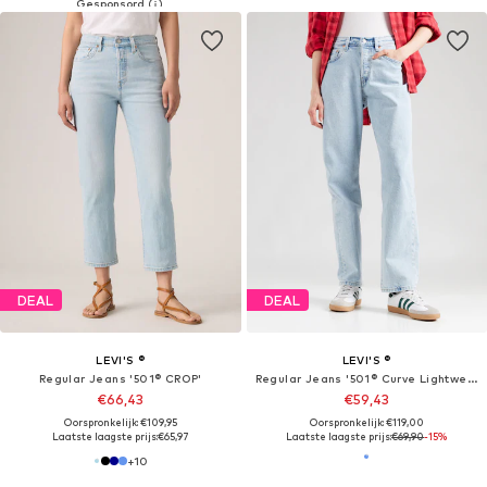
DEAL
DEAL
LEVI'S ®
LEVI'S ®
Regular Jeans '501® CROP'
Regular Jeans '501® Curve Lightweight Jeans'
€66,43
€59,43
Oorspronkelijk: €109,95
Oorspronkelijk: €119,00
Laatste laagste prijs:
€65,97
Laatste laagste prijs:
€69,90
-15%
+
10