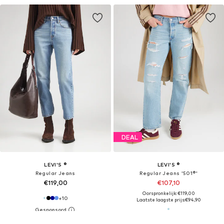
DEAL
LEVI'S ®
LEVI'S ®
Regular Jeans
Regular Jeans '501®'
€119,00
€107,10
Oorspronkelijk: €119,00
+
10
Laatste laagste prijs:
€94,90