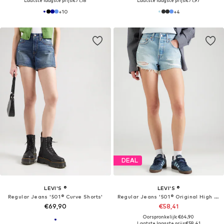
Laatste laagste prijs:
€71,18
Laatste laagste prijs:
€71,97
+
10
+
4
DEAL
LEVI'S ®
LEVI'S ®
Regular Jeans '501® Curve Shorts'
Regular Jeans '501® Original High Rise Shorts'
€69,90
€58,41
Oorspronkelijk: €64,90
Laatste laagste prijs:
€58,41