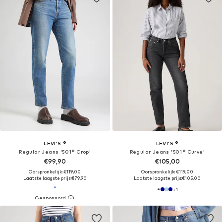
LEVI'S ®
LEVI'S ®
Regular Jeans '501® Crop'
Regular Jeans '501® Curve'
€99,90
€105,00
Oorspronkelijk: €119,00
Oorspronkelijk: €119,00
Laatste laagste prijs:
€79,90
Laatste laagste prijs:
€105,00
+
1