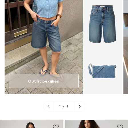
Outfit bekijken
1
/
3