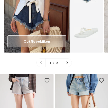
Outfit bekijken
1
/
3