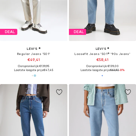
DEAL
DEAL
LEVI'S ®
LEVI'S ®
Regular Jeans '501'
Loosefit Jeans '501® '90s Jeans'
€49,41
€58,41
Oorspronkelijk: €139,95
Oorspronkelijk: €139,00
Laatste laagste prijs:
€47,45
Laatste laagste prijs:
€63,92
-8%