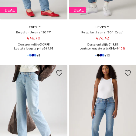
DEAL
DEAL
LEVI'S ®
LEVI'S ®
Regular Jeans '501®'
Regular Jeans '501 Crop'
€46,70
€76,42
Oorspronkelijk: €109,95
Oorspronkelijk: €119,95
Laatste laagste prijs:
€44,95
Laatste laagste prijs:
€85,41
-10%
+
8
+
10