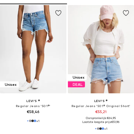
Unisex
Unisex
DEAL
LEVI'S ®
LEVI'S ®
Regular Jeans '501®'
Regular Jeans '501® Original Short'
€58,46
€55,21
Oorspronkelijk: €64,95
+
1
Laatste laagste prijs:
€51,96
+
1