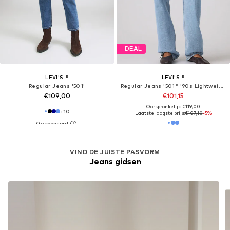
DEAL
LEVI'S ®
LEVI'S ®
Regular Jeans '501'
Regular Jeans '501® '90s Lightweight'
€109,00
€101,15
Oorspronkelijk: €119,00
+
10
Laatste laagste prijs:
€107,10
-5%
VIND DE JUISTE PASVORM
Jeans gidsen