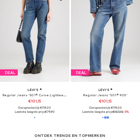
DEAL
DEAL
LEVI'S ®
LEVI'S ®
Regular Jeans '501® Curve Lightweight Jeans'
Regular Jeans '501® 90S'
€101,15
€101,15
Oorspronkelijk: €119,00
Oorspronkelijk: €119,00
Laatste laagste prijs:
€79,90
Laatste laagste prijs:
€107,10
-5%
ONTDEK TRENDS EN TOPMERKEN