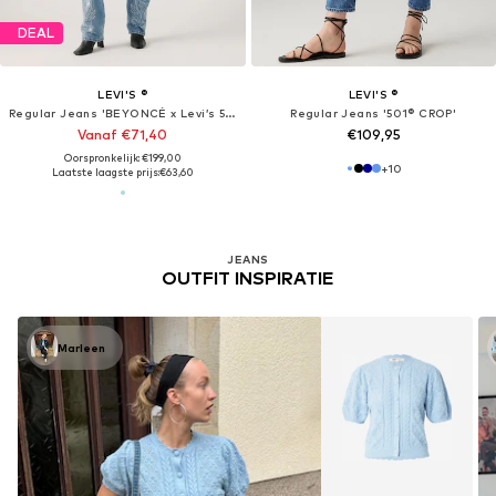
DEAL
LEVI'S ®
LEVI'S ®
Regular Jeans 'BEYONCÉ x Levi’s 501'
Regular Jeans '501® CROP'
Vanaf €71,40
€109,95
Oorspronkelijk: €199,00
+
10
Laatste laagste prijs:
€63,60
JEANS
OUTFIT INSPIRATIE
Marleen