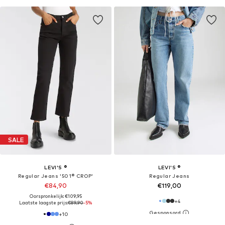
SALE
LEVI'S ®
LEVI'S ®
Regular Jeans '501® CROP'
Regular Jeans
€84,90
€119,00
Oorspronkelijk: €109,95
+
4
Laatste laagste prijs:
€89,90
-5%
+
10