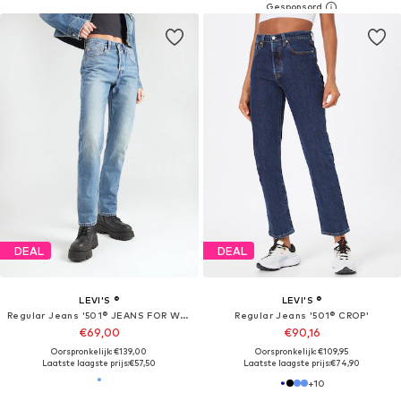
DEAL
DEAL
LEVI'S ®
LEVI'S ®
Regular Jeans '501® JEANS FOR WOMEN'
Regular Jeans '501® CROP'
€69,00
€90,16
Oorspronkelijk: €139,00
Oorspronkelijk: €109,95
Laatste laagste prijs:
€57,50
Laatste laagste prijs:
€74,90
+
10