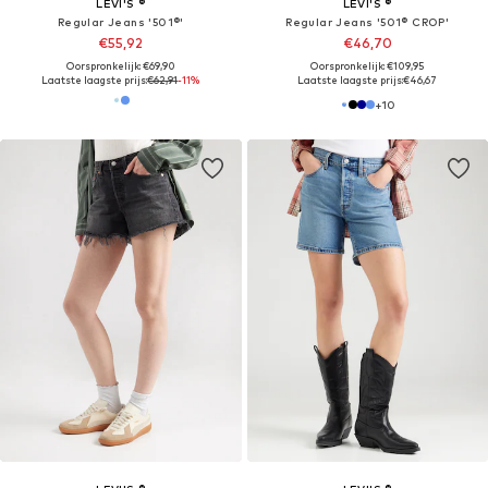
LEVI'S ®
LEVI'S ®
Regular Jeans '501®'
Regular Jeans '501® CROP'
€55,92
€46,70
Oorspronkelijk: €69,90
Oorspronkelijk: €109,95
Laatste laagste prijs:
€62,91
-11%
Laatste laagste prijs:
€46,67
+
10