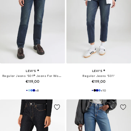
LEVI'S ®
LEVI'S ®
Regular Jeans '501® Jeans For Women'
Regular Jeans '501'
€119,00
€119,00
+
8
+
10