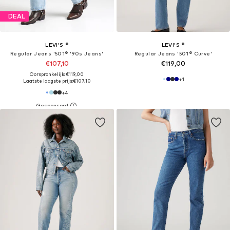
DEAL
LEVI'S ®
LEVI'S ®
Regular Jeans '501® '90s Jeans'
Regular Jeans '501® Curve'
€107,10
€119,00
Oorspronkelijk: €119,00
+
1
Laatste laagste prijs:
€107,10
+
4