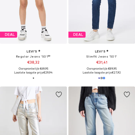
DEAL
DEAL
LEVI'S ®
LEVI'S ®
Regular Jeans '501®'
Slimfit Jeans '501'
€38,32
€31,41
Oorspronkelijk: €69,95
Oorspronkelijk: €89,95
Laatste laagste prijs:
€29,94
Laatste laagste prijs:
€27,92