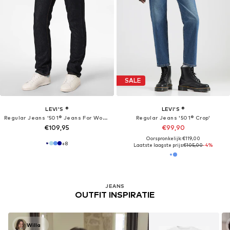
SALE
LEVI'S ®
LEVI'S ®
Regular Jeans '501® Jeans For Women'
Regular Jeans '501® Crop'
€109,95
€99,90
Oorspronkelijk: €119,00
+
8
Laatste laagste prijs:
€105,00
-4%
JEANS
OUTFIT INSPIRATIE
Willa