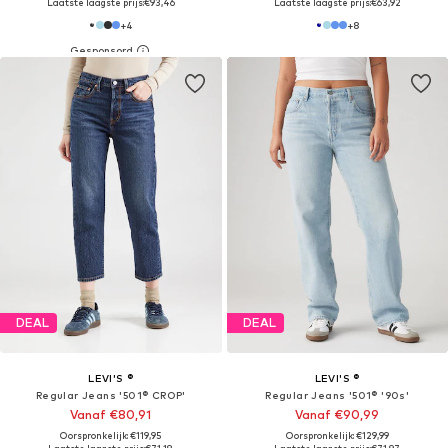
Laatste laagste prijs:
€93,46
Laatste laagste prijs:
€63,92
+
4
+
8
DEAL
DEAL
LEVI'S ®
LEVI'S ®
Regular Jeans '501® CROP'
Regular Jeans '501® '90s'
Vanaf €80,91
Vanaf €90,99
Oorspronkelijk: €119,95
Oorspronkelijk: €129,99