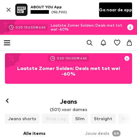
ABOUT YOU App
Ga naar de app
(152.700)
Laatste Zomer Solden: Deals met tot
02
D
13
U
50
M
43
S
wel -60%
02
D
13
U
50
M
43
S
Laatste Zomer Solden: Deals met tot wel
-60%
Jeans
(501) voor dames
Jeans shorts
Wide Leg
Slim
Straight
Skinny
Alle items
Jouw deals
46