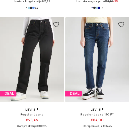
Laatste laagste prijs:
€67,92
Laatste laagste prijs:
€79,90
-5%
+
4
+
1
DEAL
DEAL
LEVI'S ®
LEVI'S ®
Regular Jeans
Regular Jeans '501®'
€93,46
€84,00
Oorspronkelijk: €109,95
Oorspronkelijk: €119,95