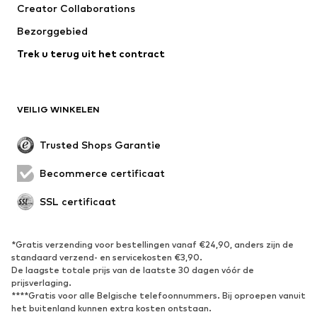
Creator Collaborations
Jassen
Truien & knitwear
Bezorggebied
Ondergoed
Blouses & tunieken
Trek u terug uit het contract
Mantels
Rokken
Zwemkleding
Sweatwear
Blazers
Jumpsuits
VEILIG WINKELEN
Grote maten
Zwangerschapskleding
Evenementen
Exclusief
Trusted Shops Garantie
Upcycling
Becommerce certificaat
SCHOENEN
SSL certificaat
Nieuw
Trending
Sneakers
Enkellaarsjes
*Gratis verzending voor bestellingen vanaf €24,90, anders zijn de
standaard verzend- en servicekosten €3,90.
Pumps & hakken
Laarzen
De laagste totale prijs van de laatste 30 dagen vóór de
Sandalen
Lage schoenen
prijsverlaging.
****Gratis voor alle Belgische telefoonnummers. Bij oproepen vanuit
Sportschoenen
Ballerina's
het buitenland kunnen extra kosten ontstaan.