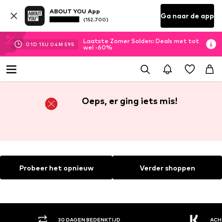
ABOUT YOU App
Ga naar de app
(152.700)
Laatste Zomer Solden: Deals met tot
01
D
15
U
04
M
59
S
wel -60%
Oeps, er ging iets mis!
Probeer het opnieuw
Verder shoppen
30 DAGEN BEDENKTIJD
ACH