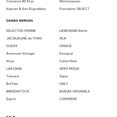
Converse All Star
Winterjassen
Kapten & Son Rugzakken
Pantalons OBJECT
DAMES MERKEN
SELECTED FEMME
LIEBESKIND Berlin
JACQUELINE de YONG
VILA
GUESS
CINQUE
American Vintage
Desigual
khujo
Calvin Klein
LASCANA
VERO MODA
Tamaris
Gipsy
Buffalo
ONLY
BIRKENSTOCK
ADIDAS ORIGINALS
Esprit
CONVERSE
SALE