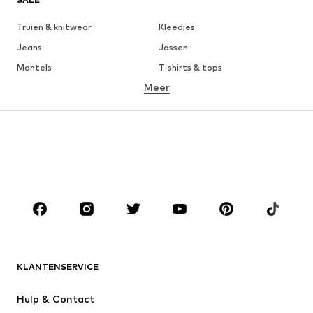
Truien & knitwear
Kleedjes
Jeans
Jassen
Mantels
T-shirts & tops
Meer
Broeken
Ondergoed
Rokken
Blouses & tunieken
Sweatwear
Blazers
Zwemkleding
Jumpsuits
Grote maten
Zwangerschapskleding
Schoenen
Sport
Accessoires
Premium
KLEDING
KLANTENSERVICE
Nieuw
Trending
Kleedjes
Jeans
Hulp & Contact
T-shirt & tops
Broeken