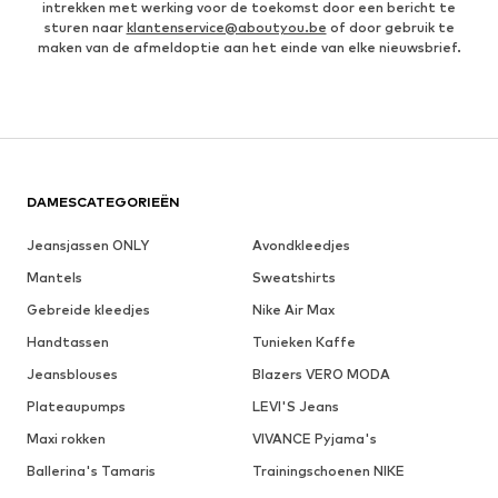
intrekken met werking voor de toekomst door een bericht te
sturen naar
klantenservice@aboutyou.be
of door gebruik te
maken van de afmeldoptie aan het einde van elke nieuwsbrief.
DAMESCATEGORIEËN
Jeansjassen ONLY
Avondkleedjes
Mantels
Sweatshirts
Gebreide kleedjes
Nike Air Max
Handtassen
Tunieken Kaffe
Jeansblouses
Blazers VERO MODA
Plateaupumps
LEVI'S Jeans
Maxi rokken
VIVANCE Pyjama's
Ballerina's Tamaris
Trainingschoenen NIKE