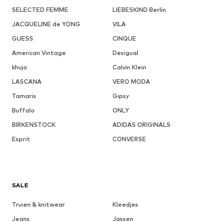
SELECTED FEMME
LIEBESKIND Berlin
JACQUELINE de YONG
VILA
GUESS
CINQUE
American Vintage
Desigual
khujo
Calvin Klein
LASCANA
VERO MODA
Tamaris
Gipsy
Buffalo
ONLY
BIRKENSTOCK
ADIDAS ORIGINALS
Esprit
CONVERSE
SALE
Truien & knitwear
Kleedjes
Jeans
Jassen