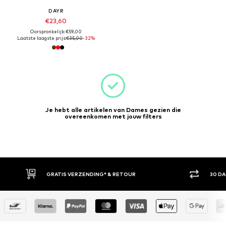
DAYR
€23,60
Oorspronkelijk: €59,00
Laatste laagste prijs:
€35,00
-32%
Je hebt alle artikelen van Dames gezien die
overeenkomen met jouw filters
GRATIS VERZENDING* & RETOUR
30 D