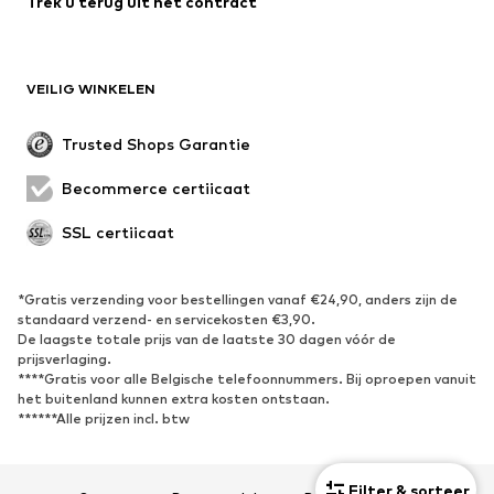
Trek u terug uit het contract
Mantels
Rokken
Zwemkleding
Sweatwear
Blazers
Jumpsuits
VEILIG WINKELEN
Grote maten
Zwangerschapskleding
Evenementen
Exclusief
Trusted Shops Garantie
Upcycling
Becommerce certificaat
SCHOENEN
SSL certificaat
Nieuw
Trending
Sneakers
Enkellaarsjes
*Gratis verzending voor bestellingen vanaf €24,90, anders zijn de
standaard verzend- en servicekosten €3,90.
Pumps & hakken
Laarzen
De laagste totale prijs van de laatste 30 dagen vóór de
Sandalen
Lage schoenen
prijsverlaging.
****Gratis voor alle Belgische telefoonnummers. Bij oproepen vanuit
Sportschoenen
Ballerina's
het buitenland kunnen extra kosten ontstaan.
******Alle prijzen incl. btw
Muiltjes
Pantoffels
Waterschoenen
Exclusief
Filter & sorteer