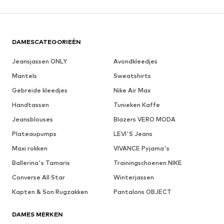
DAMESCATEGORIEËN
Jeansjassen ONLY
Avondkleedjes
Mantels
Sweatshirts
Gebreide kleedjes
Nike Air Max
Handtassen
Tunieken Kaffe
Jeansblouses
Blazers VERO MODA
Plateaupumps
LEVI'S Jeans
Maxi rokken
VIVANCE Pyjama's
Ballerina's Tamaris
Trainingschoenen NIKE
Converse All Star
Winterjassen
Kapten & Son Rugzakken
Pantalons OBJECT
DAMES MERKEN