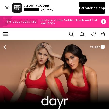
ABOUT YOU App
Ga naar de app
(152.700)
Laatste Zomer Solden: Deals met tot
03
D
04
U
50
M
56
S
wel -60%
Volgen