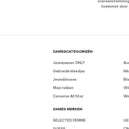
overeenstemmin
toekomst door 
DAMESCATEGORIEËN
Jeansjassen ONLY
Av
Gebreide kleedjes
Nik
Jeansblouses
Bl
Maxi rokken
VI
Converse All Star
Wi
DAMES MERKEN
SELECTED FEMME
LI
GUESS
CI