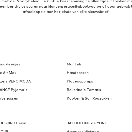
g met de
Privacybeleid
. Je kunt je toestemming te allen tijde intrekken m
een bericht te sturen naar
klantenservice@aboutyou.be
of door gebruik 
afmeldoptie aan het einde van elke nieuwsbrief.
ondkleedjes
Mantels
e Air Max
Handtassen
azers VERO MODA
Plateaupumps
VANCE Pyjama's
Ballerina's Tamaris
nterjassen
Kapten & Son Rugzakken
EBESKIND Berlin
JACQUELINE de YONG
NQUE
American Vintage