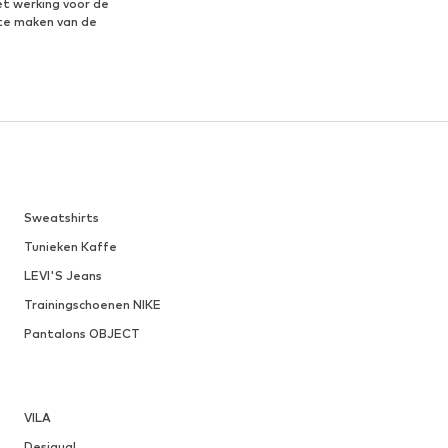
et werking voor de
te maken van de
Sweatshirts
Tunieken Kaffe
LEVI'S Jeans
Trainingschoenen NIKE
Pantalons OBJECT
VILA
Desigual