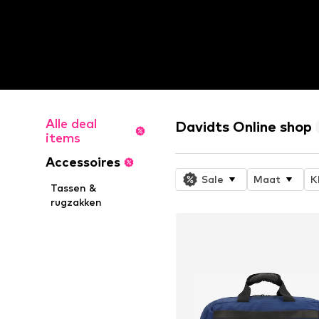
Alle deal
Davidts Online shop
items
Accessoires
Sale
Maat
K
Tassen &
rugzakken