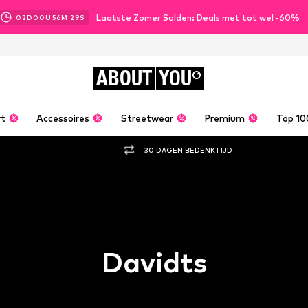
Laatste Zomer Solden: Deals met tot wel -60%
02
D
00
U
56
M
29
S
ABOUT
YOU
rt
Accessoires
Streetwear
Premium
Top 10
30 DAGEN BEDENKTIJD
Davidts