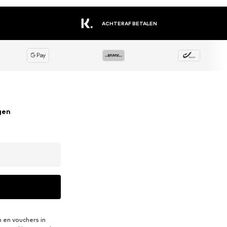
ACHTERAF BETALEN
gen
 en vouchers in