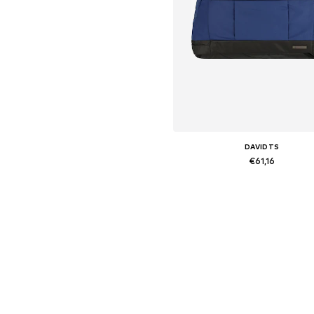
DAVIDTS
€61,16
Beschikbare maten: One Siz
In winkelmandje