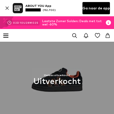
ABOUT YOU App
Ga naar de app
(152.700)
Laatste Zomer Solden: Deals met tot
02
D
10
U
28
M
01
S
wel -60%
Helaas uitverkocht
Uitverkocht