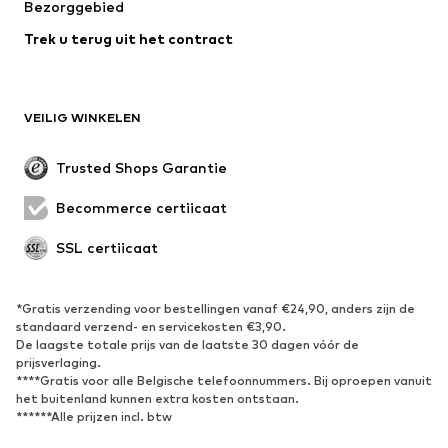
Bezorggebied
Ondergoed
Blouses & tunieken
Trek u terug uit het contract
Mantels
Rokken
Zwemkleding
Sweatwear
Blazers
Jumpsuits
VEILIG WINKELEN
Grote maten
Zwangerschapskleding
Evenementen
Exclusief
Trusted Shops Garantie
Upcycling
Becommerce certificaat
SCHOENEN
SSL certificaat
Nieuw
Trending
Sneakers
Enkellaarsjes
*Gratis verzending voor bestellingen vanaf €24,90, anders zijn de
standaard verzend- en servicekosten €3,90.
Pumps & hakken
Laarzen
De laagste totale prijs van de laatste 30 dagen vóór de
Sandalen
Lage schoenen
prijsverlaging.
****Gratis voor alle Belgische telefoonnummers. Bij oproepen vanuit
Sportschoenen
Ballerina's
het buitenland kunnen extra kosten ontstaan.
******Alle prijzen incl. btw
Muiltjes
Pantoffels
Waterschoenen
Exclusief