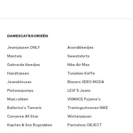
DAMESCATEGORIEËN
Jeansjassen ONLY
Avondkleedjes
Mantels
Sweatshirts
Gebreide kleedjes
Nike Air Max
Handtassen
Tunieken Kaffe
Jeansblouses
Blazers VERO MODA
Plateaupumps
LEVI'S Jeans
Maxi rokken
VIVANCE Pyjama's
Ballerina's Tamaris
Trainingschoenen NIKE
Converse All Star
Winterjassen
Kapten & Son Rugzakken
Pantalons OBJECT