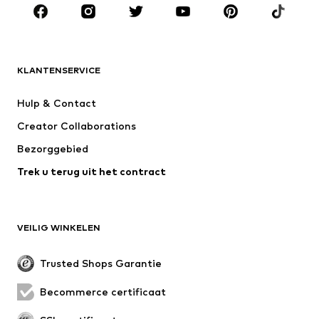
Accessoires
Premium
KLEDING
KLANTENSERVICE
Nieuw
Trending
Kleedjes
Jeans
Hulp & Contact
T-shirt & tops
Broeken
Creator Collaborations
Jassen
Truien & knitwear
Bezorggebied
Ondergoed
Blouses & tunieken
Trek u terug uit het contract
Mantels
Rokken
Zwemkleding
Sweatwear
Blazers
Jumpsuits
VEILIG WINKELEN
Grote maten
Zwangerschapskleding
Evenementen
Exclusief
Trusted Shops Garantie
Upcycling
Becommerce certificaat
SCHOENEN