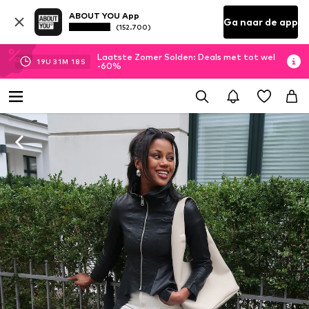
ABOUT YOU App
Ga naar de app
(152.700)
Laatste Zomer Solden: Deals met tot wel
19
U
31
M
17
S
-60%