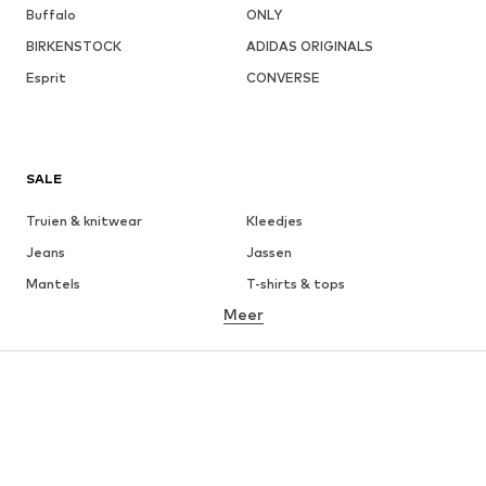
Buffalo
ONLY
BIRKENSTOCK
ADIDAS ORIGINALS
Esprit
CONVERSE
SALE
Truien & knitwear
Kleedjes
Jeans
Jassen
Mantels
T-shirts & tops
Meer
Broeken
Ondergoed
Rokken
Blouses & tunieken
Sweatwear
Blazers
Zwemkleding
Jumpsuits
Grote maten
Zwangerschapskleding
Schoenen
Sport