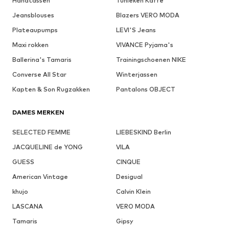
Handtassen
Tunieken Kaffe
Jeansblouses
Blazers VERO MODA
Plateaupumps
LEVI'S Jeans
Maxi rokken
VIVANCE Pyjama's
Ballerina's Tamaris
Trainingschoenen NIKE
Converse All Star
Winterjassen
Kapten & Son Rugzakken
Pantalons OBJECT
DAMES MERKEN
SELECTED FEMME
LIEBESKIND Berlin
JACQUELINE de YONG
VILA
GUESS
CINQUE
American Vintage
Desigual
khujo
Calvin Klein
LASCANA
VERO MODA
Tamaris
Gipsy