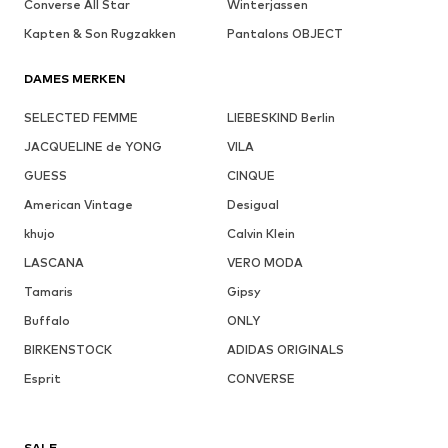
Converse All Star
Winterjassen
Kapten & Son Rugzakken
Pantalons OBJECT
DAMES MERKEN
SELECTED FEMME
LIEBESKIND Berlin
JACQUELINE de YONG
VILA
GUESS
CINQUE
American Vintage
Desigual
khujo
Calvin Klein
LASCANA
VERO MODA
Tamaris
Gipsy
Buffalo
ONLY
BIRKENSTOCK
ADIDAS ORIGINALS
Esprit
CONVERSE
SALE