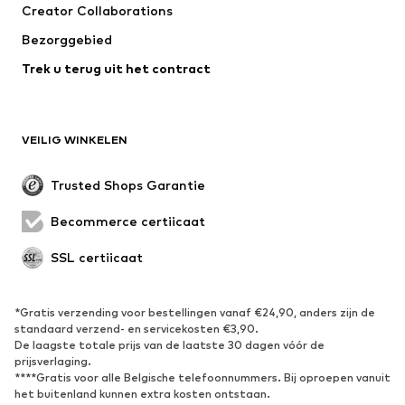
Creator Collaborations
Jassen
Truien & knitwear
Bezorggebied
Ondergoed
Blouses & tunieken
Trek u terug uit het contract
Mantels
Rokken
Zwemkleding
Sweatwear
Blazers
Jumpsuits
VEILIG WINKELEN
Grote maten
Zwangerschapskleding
Evenementen
Exclusief
Trusted Shops Garantie
Upcycling
Becommerce certificaat
SCHOENEN
SSL certificaat
Nieuw
Trending
Sneakers
Enkellaarsjes
*Gratis verzending voor bestellingen vanaf €24,90, anders zijn de
standaard verzend- en servicekosten €3,90.
Pumps & hakken
Laarzen
De laagste totale prijs van de laatste 30 dagen vóór de
Sandalen
Lage schoenen
prijsverlaging.
****Gratis voor alle Belgische telefoonnummers. Bij oproepen vanuit
Sportschoenen
Ballerina's
het buitenland kunnen extra kosten ontstaan.