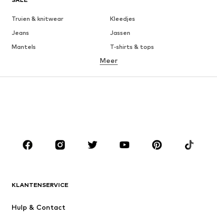
Truien & knitwear
Kleedjes
Jeans
Jassen
Mantels
T-shirts & tops
Meer
Broeken
Ondergoed
Rokken
Blouses & tunieken
Sweatwear
Blazers
Zwemkleding
Jumpsuits
Grote maten
Zwangerschapskleding
Schoenen
Sport
Accessoires
Premium
KLEDING
KLANTENSERVICE
Nieuw
Trending
Kleedjes
Jeans
Hulp & Contact
T-shirt & tops
Broeken