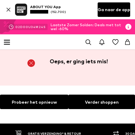
ABOUT YOU App
Ga naar de app
(152.700)
Laatste Zomer Solden: Deals met tot
02
D
00
U
34
M
24
S
wel -60%
Oeps, er ging iets mis!
Probeer het opnieuw
Verder shoppen
GRATIS VERZENDING* & RETOUR
30 D