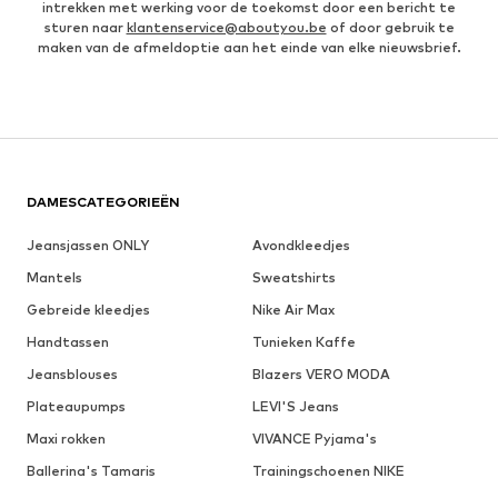
intrekken met werking voor de toekomst door een bericht te
sturen naar
klantenservice@aboutyou.be
of door gebruik te
maken van de afmeldoptie aan het einde van elke nieuwsbrief.
DAMESCATEGORIEËN
Jeansjassen ONLY
Avondkleedjes
Mantels
Sweatshirts
Gebreide kleedjes
Nike Air Max
Handtassen
Tunieken Kaffe
Jeansblouses
Blazers VERO MODA
Plateaupumps
LEVI'S Jeans
Maxi rokken
VIVANCE Pyjama's
Ballerina's Tamaris
Trainingschoenen NIKE