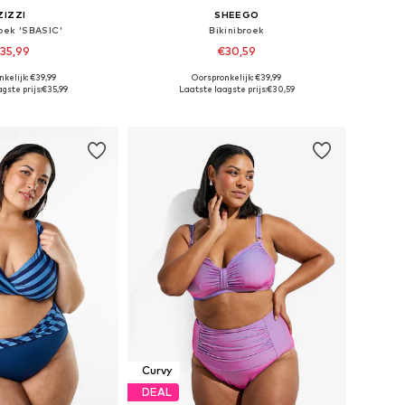
ZIZZI
SHEEGO
roek 'SBASIC'
Bikinibroek
35,99
€30,59
kelijk: €39,99
Oorspronkelijk: €39,99
r in vele maten
Beschikbare maten: XXL, XXXL, 4XL, 5XL, 6XL
gste prijs:
€35,99
Laatste laagste prijs:
€30,59
nkelmandje
In winkelmandje
Curvy
DEAL