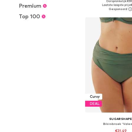
Oorspronkelijk: €59
Beschikbaar in vele
Premium
Laatste laagste prijs:
In winkelman
Top 100
Curvy
DEAL
SUGARSHAP
Bikinibroek 'Valen
€31,49