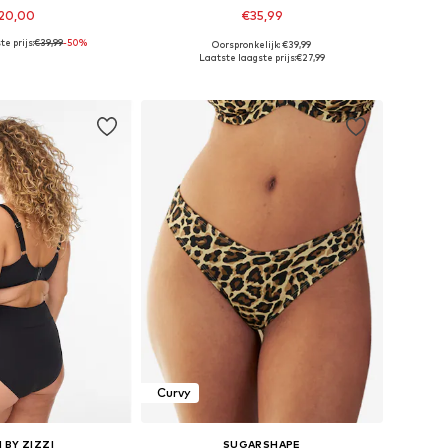
20,00
€35,99
e prijs:
€39,99
-50%
Oorspronkelijk: €39,99
n: XXL-XXXL, XXXL-4XL
Beschikbaar in vele maten
Laatste laagste prijs:
€27,99
nkelmandje
In winkelmandje
Curvy
 BY ZIZZI
SUGARSHAPE