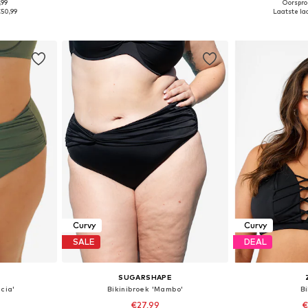
,99
Oorspron
 maten
Beschikbaar in vele maten
Beschikbaa
€50,99
Laatste laa
dje
In winkelmandje
In wi
Curvy
Curvy
SALE
DEAL
E
SUGARSHAPE
cia'
Bikinibroek 'Mambo'
Bi
€27,99
€