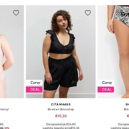
Curvy
Curvy
DEAL
DEAL
CITA MAASS
S
Jenny'
Bustier Bikinitop
Bik
€10,36
€
,90
Oorspronkelijk: €34,90
Oorspron
, 95, 100
Beschikbare maten: 85, 100, 105, 110
Beschikbare m
,96
-16%
Laatste laagste prijs:
€10,36
Laatste laagst