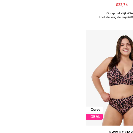
€22,74
+
1
Oorspronkelijk: €34
Beschikbaar in vele
Laatste laagste prijs:
€29
In winkelman
Curvy
DEAL
SWIM BY ZIZZ