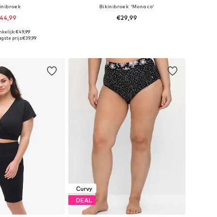
inibroek
Bikinibroek 'Monaco'
44,99
€29,99
kelijk: €49,99
r in vele maten
Beschikbaar in vele maten
gste prijs:
€39,99
nkelmandje
In winkelmandje
Curvy
DEAL