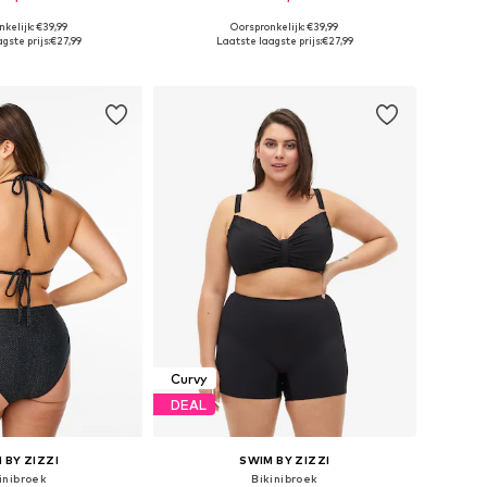
kelijk: €39,99
Oorspronkelijk: €39,99
r in vele maten
Beschikbaar in vele maten
gste prijs:
€27,99
Laatste laagste prijs:
€27,99
nkelmandje
In winkelmandje
Curvy
DEAL
 BY ZIZZI
SWIM BY ZIZZI
inibroek
Bikinibroek