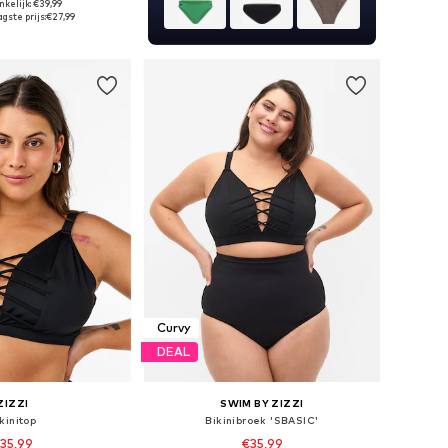
kelijk: €39,99
r in vele maten
gste prijs:
€27,99
nkelmandje
Curvy
DEAL
ZIZZI
SWIM BY ZIZZI
kinitop
Bikinibroek 'SBASIC'
35,99
€35,99