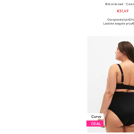
Bikinibroek 'Caa
€31,49
Oorspronkelijk: €34
Laatste laagste prijs:
€
In winkelman
Curvy
DEAL