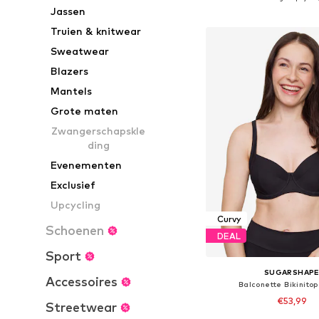
Jassen
In winkelman
Truien & knitwear
Sweatwear
Blazers
Mantels
Grote maten
Zwangerschapskle
ding
Evenementen
Exclusief
Upcycling
Curvy
Schoenen
DEAL
Sport
SUGARSHAP
Accessoires
Balconette Bikinitop 
€53,99
Streetwear