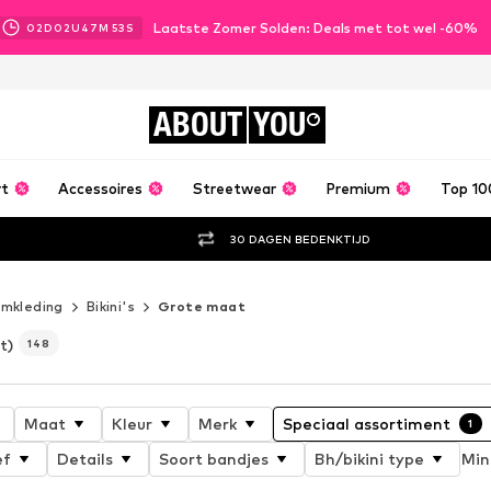
Laatste Zomer Solden: Deals met tot wel -60%
02
D
02
U
47
M
51
S
ABOUT
YOU
rt
Accessoires
Streetwear
Premium
Top 10
30 DAGEN BEDENKTIJD
mkleding
Bikini's
Grote maat
t)
148
Maat
Kleur
Merk
Speciaal assortiment
1
ef
Details
Soort bandjes
Bh/bikini type
Min