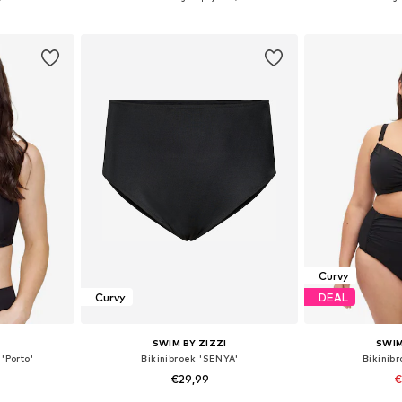
dje
In winkelmandje
In wi
Curvy
Curvy
DEAL
E
SWIM BY ZIZZI
SWIM
'Porto'
Bikinibroek 'SENYA'
Bikinib
€29,99
€