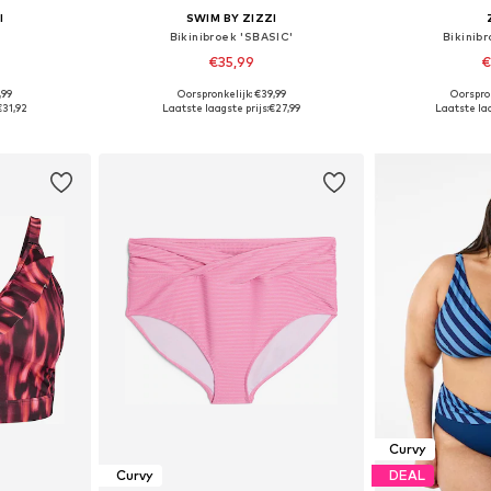
I
SWIM BY ZIZZI
Bikinibroek 'SBASIC'
Bikinib
€35,99
€
,99
Oorspronkelijk: €39,99
Oorspron
 maten
Beschikbaar in vele maten
Beschikbaa
€31,92
Laatste laagste prijs:
€27,99
Laatste laa
dje
In winkelmandje
In wi
Curvy
Curvy
DEAL