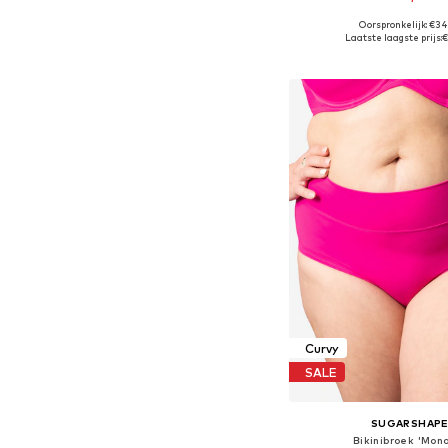
Oorspronkelijk: €34
Beschikbaar in vele
Laatste laagste prijs:
€
In winkelman
Curvy
SALE
SUGARSHAP
Bikinibroek 'Mon