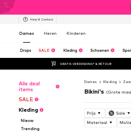
Help & Contact
Dames
Heren
Kinderen
Drops
SALE
Kleding
Schoenen
Spo
GRATIS VERZENDING* & RETOUR
Dames
Kleding
Zwe
Alle deal
items
Bikini's
(Grote maa
SALE
Kleding
Prijs
Sale
Nieuw
Materiaal
Moti
Trending