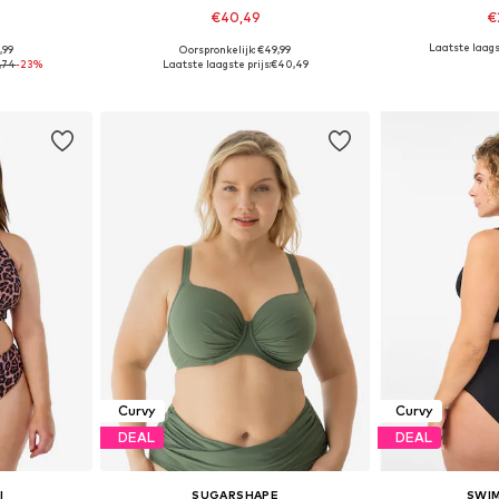
€40,49
€
Laatste laagst
,99
Oorspronkelijk: €49,99
 maten
Beschikbare maten: L, XL-XXL, XXL, XXL-XXXL
Beschikbare mate
,74
-23%
Laatste laagste prijs:
€40,49
dje
In winkelmandje
In wi
Curvy
Curvy
DEAL
DEAL
I
SUGARSHAPE
SWIM