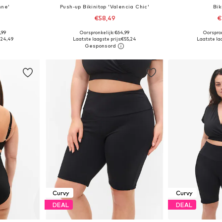
nne'
Push-up Bikinitop 'Valencia Chic'
Bik
€58,49
€
,99
Oorspronkelijk: €64,99
Oorspron
Beschikbare maten: XXL, XXXL, 4XL, 6XL, 7XL, 8XL
Beschikbaar in vele maten
Beschikbaa
24,49
Laatste laagste prijs:
€55,24
Laatste laa
dje
In winkelmandje
In wi
Curvy
Curvy
DEAL
DEAL