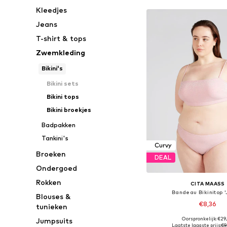
Kleedjes
Jeans
T-shirt & tops
Zwemkleding
Bikini's
Bikini sets
Bikini tops
Bikini broekjes
Badpakken
Tankini's
Curvy
Broeken
DEAL
Ondergoed
Rokken
CITA MAASS
Bandeau Bikinitop '
Blouses &
€8,36
tunieken
Oorspronkelijk: €29
Jumpsuits
Beschikbare maten: 90
Laatste laagste prijs:
€9