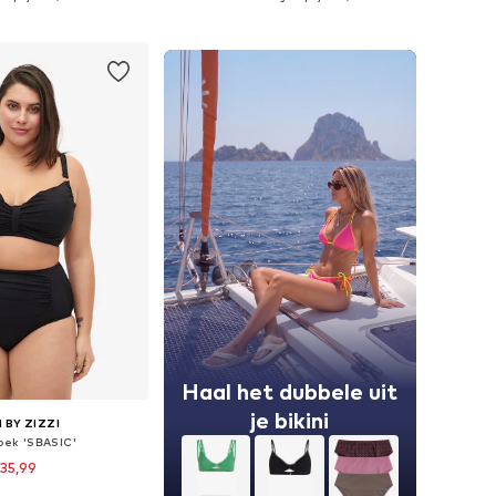
nkelmandje
In winkelmandje
Haal het dubbele uit
je bikini
 BY ZIZZI
roek 'SBASIC'
35,99