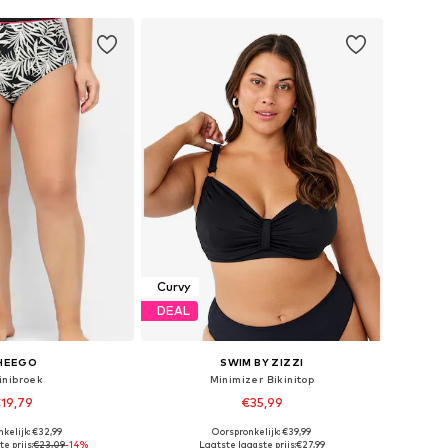
Curvy
DEAL
HEEGO
SWIM BY ZIZZI
inibroek
Minimizer Bikinitop
19,79
€35,99
kelijk: €32,99
Oorspronkelijk: €39,99
aten: XXL, 4XL, 5XL
Beschikbaar in vele maten
e prijs:
€23,09
-14%
Laatste laagste prijs:
€27,99