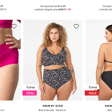
,99
Oorspronkelijk: €34,99
Oorspron
 maten
Beschikbaar in vele maten
Beschikbaa
29,74
Laatste laagste prijs:
€29,74
-5%
Laatste laa
dje
In winkelmandje
In wi
Curvy
Curvy
DEAL
SALE
E
SWIM BY ZIZZI
SWIM
aco'
Bikinibroek 'Skatrin'
Bik