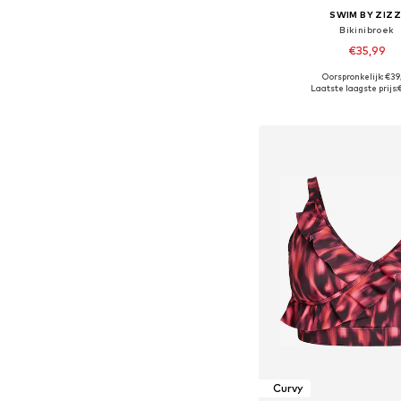
SWIM BY ZIZZ
Bikinibroek
€35,99
Oorspronkelijk: €39
Beschikbaar in vele
Laatste laagste prijs:
In winkelman
Curvy