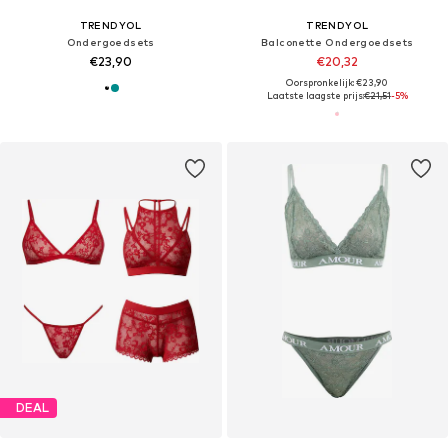
TRENDYOL
TRENDYOL
Ondergoedsets
Balconette Ondergoedsets
€23,90
€20,32
Oorspronkelijk: €23,90
Laatste laagste prijs:
€21,51
-5%
DEAL