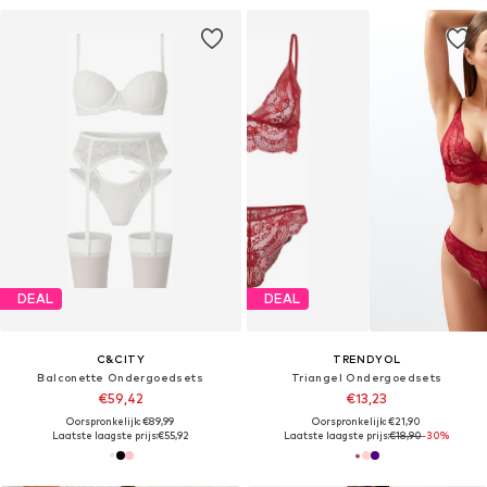
DEAL
DEAL
C&CITY
TRENDYOL
Balconette Ondergoedsets
Triangel Ondergoedsets
€59,42
€13,23
Oorspronkelijk: €89,99
Oorspronkelijk: €21,90
Laatste laagste prijs:
€55,92
Laatste laagste prijs:
€18,90
-30%