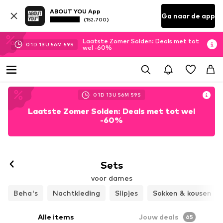
ABOUT YOU App
Ga naar de app
(152.700)
Laatste Zomer Solden: Deals met tot
01
D
13
U
56
M
57
S
wel -60%
01
D
13
U
56
M
57
S
Laatste Zomer Solden: Deals met tot wel
-60%
Sets
voor dames
Beha's
Nachtkleding
Slipjes
Sokken & kousen
Alle items
Jouw deals
65