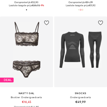
Oorspronkelijk: €52,90
Oorspronkelijk: €84,99
Laatste laagste prijs:
€20,72
-9%
Laatste laagste prijs:
€51,92
DEAL
NASTY GAL
SNOCKS
Bustier Ondergoedsets
Ondergoedsets
€16,45
€49,99
Oorspronkelijk: €44,90