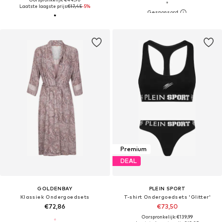
Laatste laagste prijs:
€17,45
-5%
Premium
DEAL
GOLDENBAY
PLEIN SPORT
Klassiek Ondergoedsets
T-shirt Ondergoedsets 'Glitter'
€72,86
€73,50
Oorspronkelijk: €139,99