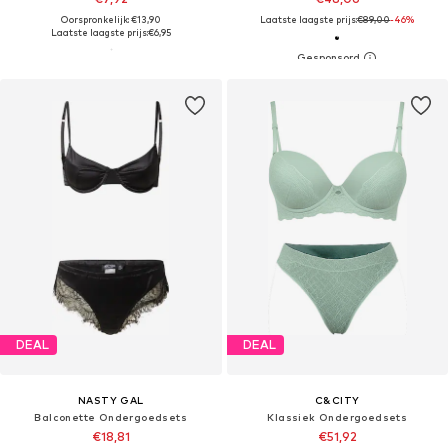
Oorspronkelijk: €13,90
Laatste laagste prijs:
€89,00
-46%
Laatste laagste prijs:
€6,95
DEAL
DEAL
NASTY GAL
C&CITY
Balconette Ondergoedsets
Klassiek Ondergoedsets
€18,81
€51,92