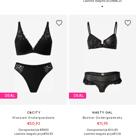
Laatste laagste prijs:
€68,25
DEAL
DEAL
C&CITY
NASTY GAL
Klassiek Ondergoedsets
Bustier Ondergoedsets
€50,92
€11,95
Oorspronkelijk: €59,90
Oorspronkelijk: €34,90
Laatste laagste prijs:
€50,92
Laatste laagste prijs:
€11,16