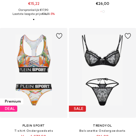
€15,22
€26,00
Oorspronkelijk: €17,90
Laatste laagste prijs:
€16,11
-5%
Premium
DEAL
SALE
PLEIN SPORT
TRENDYOL
T-shirt Ondergoedsets
Balconette Ondergoedsets