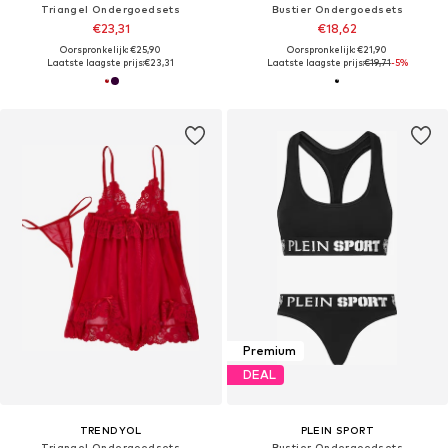
Triangel Ondergoedsets
Bustier Ondergoedsets
€23,31
€18,62
Oorspronkelijk: €25,90
Oorspronkelijk: €21,90
Laatste laagste prijs:
€23,31
Laatste laagste prijs:
€19,71
-5%
Premium
DEAL
TRENDYOL
PLEIN SPORT
Triangel Ondergoedsets
Bustier Ondergoedsets