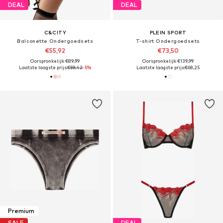
DEAL
DEAL
C&CITY
PLEIN SPORT
Balconette Ondergoedsets
T-shirt Ondergoedsets
€55,92
€73,50
Oorspronkelijk: €89,99
Oorspronkelijk: €139,99
Laatste laagste prijs:
€59,42
-5%
Laatste laagste prijs:
€68,25
Premium
SALE
DEAL