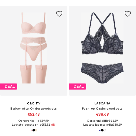
DEAL
DEAL
C&CITY
LASCANA
Balconette Ondergoedsets
Push-up Ondergoedsets
€52,43
€38,69
Oorspronkelijk: €89,99
Oorspronkelijk: €42,99
Laatste laagste prijs:
€55,92
-6%
Laatste laagste prijs:
€38,69