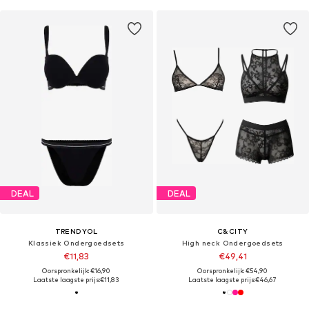
DEAL
DEAL
TRENDYOL
C&CITY
Klassiek Ondergoedsets
High neck Ondergoedsets
€11,83
€49,41
Oorspronkelijk: €16,90
Oorspronkelijk: €54,90
Laatste laagste prijs:
€11,83
Laatste laagste prijs:
€46,67