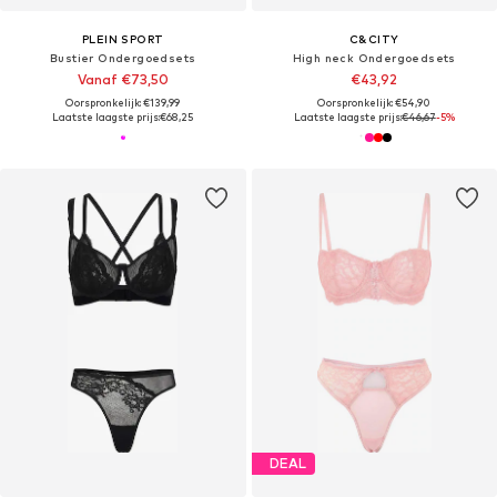
PLEIN SPORT
C&CITY
Bustier Ondergoedsets
High neck Ondergoedsets
Vanaf €73,50
€43,92
Oorspronkelijk: €139,99
Oorspronkelijk: €54,90
Laatste laagste prijs:
€68,25
Laatste laagste prijs:
€46,67
-5%
DEAL