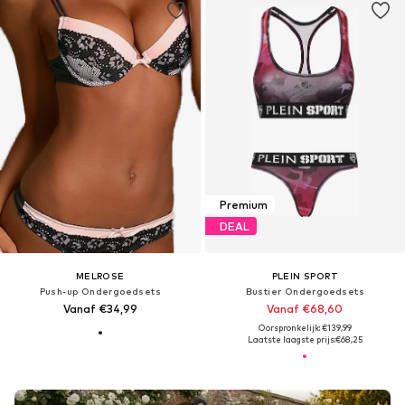
Premium
DEAL
MELROSE
PLEIN SPORT
Push-up Ondergoedsets
Bustier Ondergoedsets
Vanaf €34,99
Vanaf €68,60
Oorspronkelijk: €139,99
Laatste laagste prijs:
€68,25