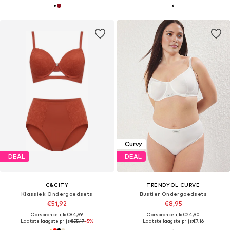
Curvy
DEAL
DEAL
C&CITY
TRENDYOL CURVE
Klassiek Ondergoedsets
Bustier Ondergoedsets
€51,92
€8,95
Oorspronkelijk: €84,99
Oorspronkelijk: €24,90
Laatste laagste prijs:
€55,17
-5%
Laatste laagste prijs:
€7,16