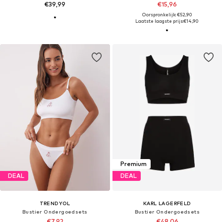
€39,99
€15,96
Oorspronkelijk: €52,90
Laatste laagste prijs:
€14,90
Premium
DEAL
DEAL
TRENDYOL
KARL LAGERFELD
Bustier Ondergoedsets
Bustier Ondergoedsets
€7,92
€48,06