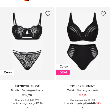
Curvy
Curvy
DEAL
TRENDYOL CURVE
TRENDYOL CURVE
Bustier Ondergoedsets
T-shirt Ondergoedsets
€15,90
€7,16
Oorspronkelijk: €17,90
Oorspronkelijk: €21,90
Laatste laagste prijs:
€15,90
Laatste laagste prijs:
€10,95
-34%