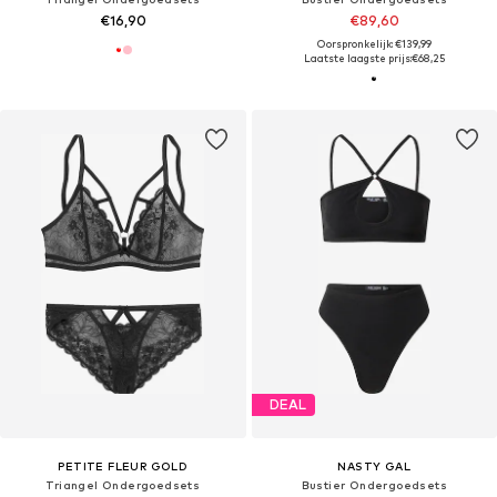
€16,90
€89,60
Oorspronkelijk: €139,99
Laatste laagste prijs:
€68,25
DEAL
PETITE FLEUR GOLD
NASTY GAL
Triangel Ondergoedsets
Bustier Ondergoedsets