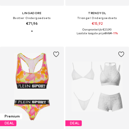
LINGADORE
TRENDYOL
Bustier Ondergoedsets
Triangel Ondergoedsets
€71,96
€15,92
Oorspronkelijk: €23,90
Laatste laagste prijs:
€17,91
-11%
Premium
DEAL
DEAL