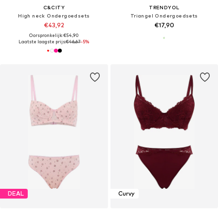
C&CITY
TRENDYOL
High neck Ondergoedsets
Triangel Ondergoedsets
€43,92
€17,90
Oorspronkelijk: €54,90
Laatste laagste prijs:
€46,67
-5%
DEAL
Curvy