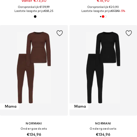
Vanaf €73,50
€16,90
Oorspronkelijk: €139,99
Oorspronkelijk: €20,90
Laatste laagste prijs:
€68,25
Laatste laagste prijs:
€17,90
-5%
Mama
Mama
NORMANI
NORMANI
Ondergoedsets
Ondergoedsets
€134,96
€134,96