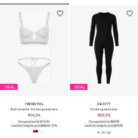
DEAL
DEAL
TRENDYOL
C&CITY
Balconette Ondergoedsets
Ondergoedsets
€14,34
€55,92
Oorspronkelijk: €32,90
Oorspronkelijk: €89,99
Laatste laagste prijs:
€16,73
-14%
Laatste laagste prijs:
€55,92
+
3