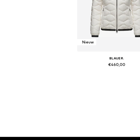
Nieuw
BLAUER.
€460,00
Beschikbare maten: XS, L, XL, 
In winkelmandje