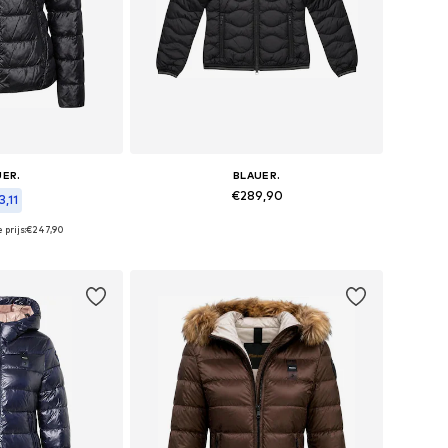
UER.
BLAUER.
€289,90
,11
 prijs:
€247,90
Beschikbare maten: L
maten: M, L
In winkelmandje
elmandje