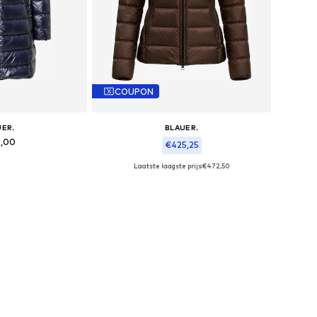
COUPON
UER.
BLAUER.
5,00
€425,25
Laatste laagste prijs:
€472,50
S, S, M, L, XL, XXL
Beschikbare maten: XS, S, M, L, XL, XXL
elmandje
In winkelmandje