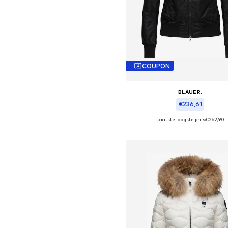
COUPON
BLAUER.
€236,61
Laatste laagste prijs:
€262,90
Beschikbare maten: S
In winkelmandje