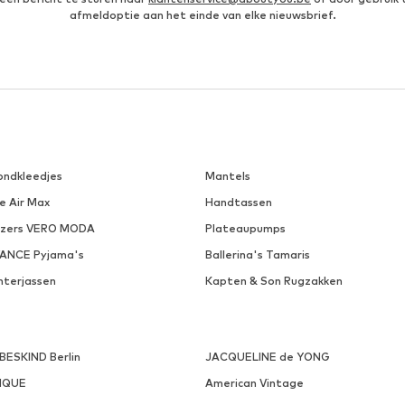
afmeldoptie aan het einde van elke nieuwsbrief.
ondkleedjes
Mantels
e Air Max
Handtassen
azers VERO MODA
Plateaupumps
VANCE Pyjama's
Ballerina's Tamaris
nterjassen
Kapten & Son Rugzakken
EBESKIND Berlin
JACQUELINE de YONG
NQUE
American Vintage