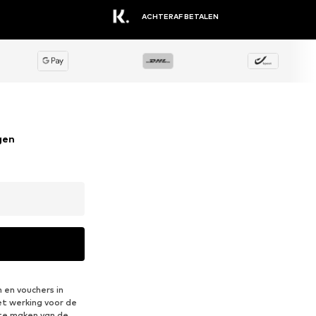
EEN GROOT ASSORTIMENT AAN MERKEN
gen
 en vouchers in
et werking voor de
te maken van de