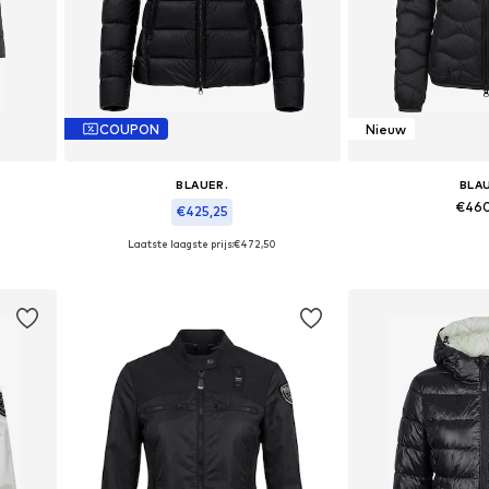
COUPON
Nieuw
BLAUER.
BLA
€46
€425,25
Laatste laagste prijs:
€472,50
Beschikbare maten: X
L, XXL
Beschikbare maten: XS, S, M, L, XL, XXL
In wink
In winkelmandje