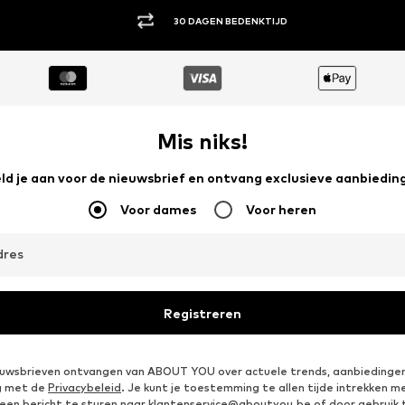
ACHTERAF BETALEN
Mis niks!
ld je aan voor de nieuwsbrief en ontvang exclusieve aanbiedin
Voor dames
Voor heren
dres
Registreren
ieuwsbrieven ontvangen van ABOUT YOU over actuele trends, aanbiedingen
g met de
Privacybeleid
. Je kunt je toestemming te allen tijde intrekken m
een bericht te sturen naar
klantenservice@aboutyou.be
of door gebruik 