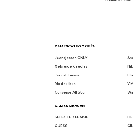
DAMESCATEGORIEËN
Jeansjassen ONLY
Av
Gebreide kleedjes
Nik
Jeansblouses
Bl
Maxi rokken
VI
Converse All Star
Wi
DAMES MERKEN
SELECTED FEMME
LI
GUESS
CI