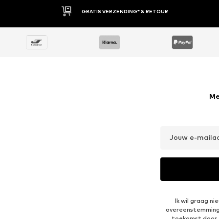
30 DAGEN BEDENKTIJD
Me
Jouw e-maila
Ik wil graag n
overeenstemmin
toekomst door 