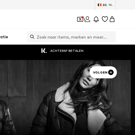
BE
NL
1
ratie
ACHTERAF BETALEN
VOLGEN