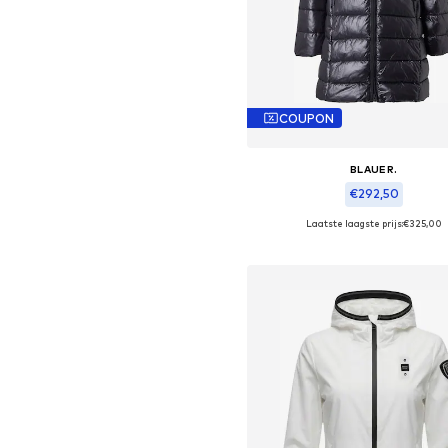
COUPON
BLAUER.
€292,50
Laatste laagste prijs:
€325,00
Beschikbare maten: XS, S, M, L, X
In winkelmandje