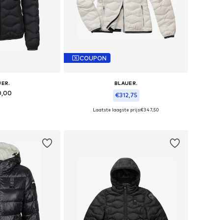
COUPON
UER.
BLAUER.
0,00
€312,75
Laatste laagste prijs:
€347,50
S, S, M, L, XL, XXL
Beschikbare maten: XS, S, M, L, XL, XXL
elmandje
In winkelmandje