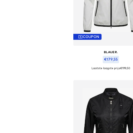
COUPON
BLAUER.
€179,55
Laatste laagste prijs:
€199,50
Beschikbare maten: XS, S, 
In winkelmandje