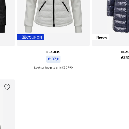
COUPON
Nieuw
BLAUER.
BLA
€32
€187,11
Laatste laagste prijs:
€207,90
Beschikbare maten: X
Beschikbare maten: M
In wink
In winkelmandje