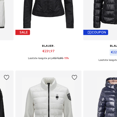
SALE
COUPON
BLAUER.
BLA
€231,97
€223
Laatste laagste prijs:
€272,90
-15%
Laatste laagste
Beschikbare maten: XS, S
M
Beschikbare 
In winkelmandje
In wink