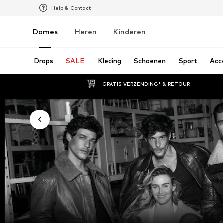
Help & Contact
Dames
Heren
Kinderen
Drops
SALE
Kleding
Schoenen
Sport
Acc
GRATIS VERZENDING* & RETOUR