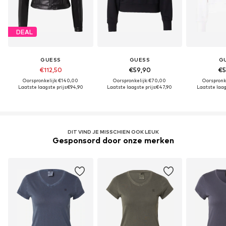
DEAL
GUESS
GUESS
G
€112,50
€59,90
€5
Oorspronkelijk: €140,00
Oorspronkelijk: €70,00
Oorspronk
Laatste laagste prijs:
€94,90
Laatste laagste prijs:
€47,90
Laatste laags
DIT VIND JE MISSCHIEN OOK LEUK
Gesponsord door onze merken