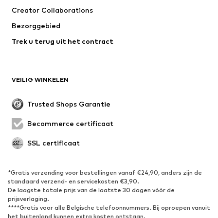
T-shirt & tops
Broeken
Creator Collaborations
Jassen
Truien & knitwear
Bezorggebied
Ondergoed
Blouses & tunieken
Trek u terug uit het contract
Mantels
Rokken
Zwemkleding
Sweatwear
Blazers
Jumpsuits
VEILIG WINKELEN
Grote maten
Zwangerschapskleding
Evenementen
Exclusief
Trusted Shops Garantie
Upcycling
Becommerce certificaat
SCHOENEN
SSL certificaat
Nieuw
Trending
Sneakers
Enkellaarsjes
*Gratis verzending voor bestellingen vanaf €24,90, anders zijn de
standaard verzend- en servicekosten €3,90.
Pumps & hakken
Laarzen
De laagste totale prijs van de laatste 30 dagen vóór de
Sandalen
Lage schoenen
prijsverlaging.
****Gratis voor alle Belgische telefoonnummers. Bij oproepen vanuit
Sportschoenen
Ballerina's
het buitenland kunnen extra kosten ontstaan.