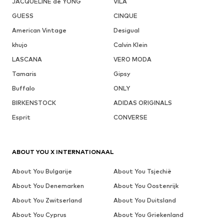
JACQUELINE de YONG
VILA
GUESS
CINQUE
American Vintage
Desigual
khujo
Calvin Klein
LASCANA
VERO MODA
Tamaris
Gipsy
Buffalo
ONLY
BIRKENSTOCK
ADIDAS ORIGINALS
Esprit
CONVERSE
ABOUT YOU X INTERNATIONAAL
About You Bulgarije
About You Tsjechië
About You Denemarken
About You Oostenrijk
About You Zwitserland
About You Duitsland
About You Cyprus
About You Griekenland