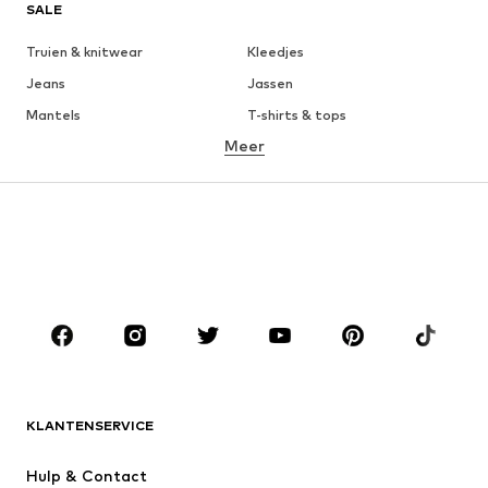
SALE
Truien & knitwear
Kleedjes
Jeans
Jassen
Mantels
T-shirts & tops
Meer
Broeken
Ondergoed
Rokken
Blouses & tunieken
Sweatwear
Blazers
Zwemkleding
Jumpsuits
Grote maten
Zwangerschapskleding
Schoenen
Sport
Accessoires
Premium
KLEDING
KLANTENSERVICE
Nieuw
Trending
Kleedjes
Jeans
Hulp & Contact