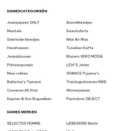
DAMESCATEGORIEËN
Jeansjassen ONLY
Avondkleedjes
Mantels
Sweatshirts
Gebreide kleedjes
Nike Air Max
Handtassen
Tunieken Kaffe
Jeansblouses
Blazers VERO MODA
Plateaupumps
LEVI'S Jeans
Maxi rokken
VIVANCE Pyjama's
Ballerina's Tamaris
Trainingschoenen NIKE
Converse All Star
Winterjassen
Kapten & Son Rugzakken
Pantalons OBJECT
DAMES MERKEN
SELECTED FEMME
LIEBESKIND Berlin