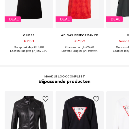
DEAL
DEAL
DEAL
GUESS
ADIDAS PERFORMANCE
V
€21,51
€71,91
Vanaf
Oorspronkelijk: €30,00
Oorspronkelijk: €99,90
Oorspronk
Laatste laagste prijs:
€20,90
Laatste laagste prijs:
€59,94
Laatste laag
MAAK JE LOOK COMPLEET
Bijpassende producten