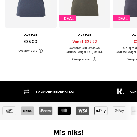
DEAL
DEAL
G-STAR
G-STAR
G-
€35,00
Vanaf €27,92
€2
Oorspronkelijk: €34,90
Oorspronk
Laatste laagste prijs:
€18,13
Laatste laagste
30 DAGEN BEDENKTIJD
ACH
Mis niks!