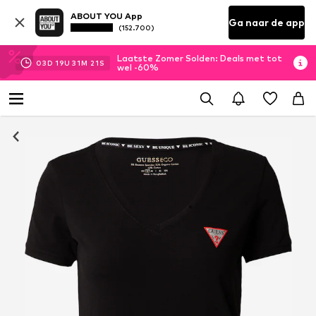
ABOUT YOU App
Ga naar de app
(152.700)
Laatste Zomer Solden: Deals met tot
03
D
19
U
31
M
21
S
wel -60%