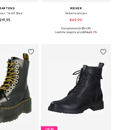
 MARTENS
RIEKER
zen '1460 Bex'
Veterlaarsjes
219,95
€69,90
Oorspronkelijk: €84,95
r in vele maten
Beschikbare maten: 36 Normale maten, 37 Normale maten, 38 Normale maten, 39 Normale maten, 40 Normale maten, 42 Normale maten
Laatste laagste prijs:
€72,21
-3%
nkelmandje
In winkelmandje
DEAL