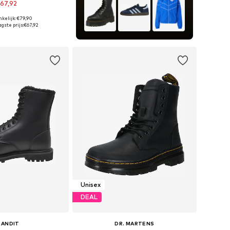
67,92
kelijk: €79,90
n: 36, 37, 38, 39, 40
gste prijs:
€67,92
nkelmandje
Unisex
DEAL
RANDIT
DR. MARTENS