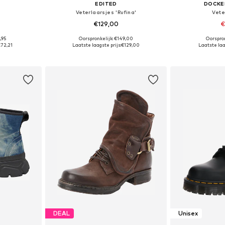
EDITED
DOCKER
Veterlaarsjes 'Rufina'
Vete
€129,00
€
,95
Oorspronkelijk: €149,00
Oorspron
 maten
Beschikbare maten: 36, 37, 38, 39, 40, 41
Beschikbare mate
€72,21
Laatste laagste prijs:
€129,00
Laatste laa
dje
In winkelmandje
In wi
DEAL
Unisex