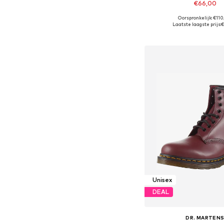
€66,00
Oorspronkelijk: €11
Beschikbaar in vele
Laatste laagste prijs:
€
In winkelman
Unisex
DEAL
DR. MARTEN