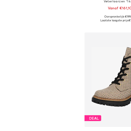
Veterlaarzen '14
Vanaf €161,1
+
1
Oorspronkelijk: €19
Beschikbaar in vele
Laatste laagste prijs:
€
In winkelman
DEAL