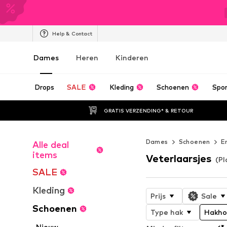
Help & Contact
Dames
Heren
Kinderen
Drops
SALE
Kleding
Schoenen
Spo
GRATIS VERZENDING* & RETOUR
Dames
Schoenen
E
Alle deal
items
Veterlaarsjes
(Pl
SALE
Kleding
Prijs
Sale
Schoenen
Type hak
Hakho
Nieuw