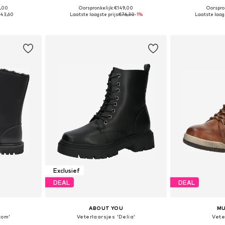
9,00
Oorspronkelijk: €149,00
Oorspron
38, 39, 40, 41
Beschikbare maten: 37, 38, 39, 39,5-40
Beschikbaa
43,60
Laatste laagste prijs:
€76,30
-1%
Laatste laags
dje
In winkelmandje
In wi
Exclusief
DEAL
DEAL
ABOUT YOU
M
tom'
Veterlaarsjes 'Delia'
Vete