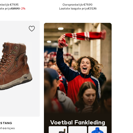
kelijk: €79,95
Oorspronkelijk: €79,90
r in vele maten
Beschikbare maten: 36, 37, 38, 39, 40
te prijs:
€69,90
-2%
Laatste laagste prijs:
€35,96
nkelmandje
In winkelmandje
Voetbal Fankleding
USTANG
rlaarsjes