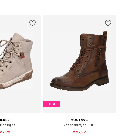
DEAL
IEKER
MUSTANG
rlaarsjes
Veterlaarsjes 'Elfi'
67,96
€67,92