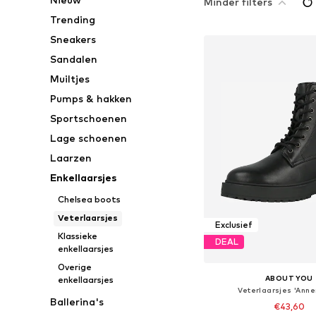
Minder filters
Trending
Sneakers
Sandalen
Muiltjes
Pumps & hakken
Sportschoenen
Lage schoenen
Laarzen
Enkellaarsjes
Chelsea boots
Veterlaarsjes
Exclusief
Klassieke
DEAL
enkellaarsjes
Overige
ABOUT YOU
enkellaarsjes
Veterlaarsjes 'Anne
Ballerina's
€43,60