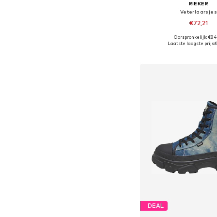
RIEKER
Veterlaarsjes
€72,21
Oorspronkelijk: €84
Beschikbaar in vele
Laatste laagste prijs:
In winkelman
DEAL