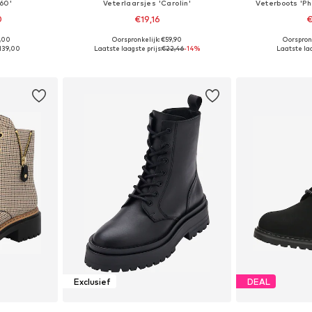
60'
Veterlaarsjes 'Carolin'
Veterboots 'Ph
0
€19,16
€
9,00
Oorspronkelijk: €59,90
Oorspron
 maten
Beschikbare maten: 39, 40, 41
Beschikbaa
139,00
Laatste laagste prijs:
€22,46
-14%
Laatste laa
dje
In winkelmandje
In wi
Exclusief
DEAL