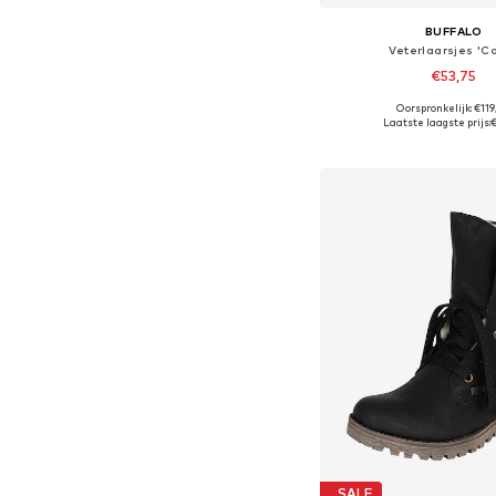
BUFFALO
Veterlaarsjes 'C
€53,75
Oorspronkelijk: €119
Beschikbare maten: 36, 37, 
Laatste laagste prijs:
In winkelman
SALE