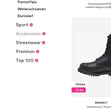
Pantoffels
Oorspronkelijk: €10
Beschikbare maten: 36, 37, 
Laatste laagste prijs:
€
Waterschoenen
In winkelman
Exclusief
Sport
Accessoires
Streetwear
Premium
Top 100
Unisex
DEAL
BRANDIT
Veterboots 'Phan