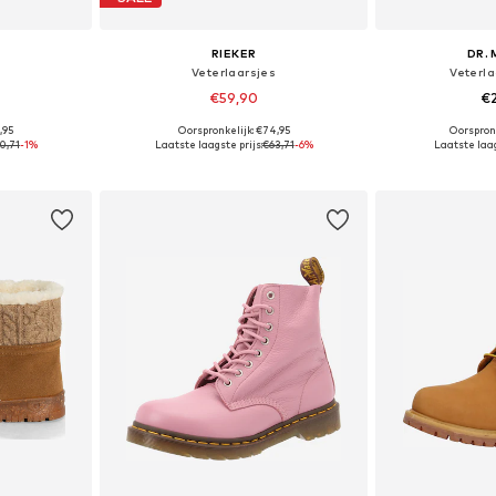
RIEKER
DR.
Veterlaarsjes
Veterla
€59,90
€
,95
Oorspronkelijk: €74,95
Oorspron
, 38, 39, 40
Beschikbaar in vele maten
Beschikbaa
0,71
-1%
Laatste laagste prijs:
€63,71
-6%
Laatste laag
dje
In winkelmandje
In wi