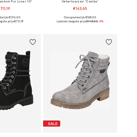
antom Fur Liner 10'
Veterlaarzen 'Combs'
70,19
€143,65
kelijk: €130,00
Oorspronkelijk: €169,00
r in vele maten
Beschikbaar in vele maten
gste prijs:
€70,19
Laatste laagste prijs:
€149,00
-3%
nkelmandje
In winkelmandje
SALE