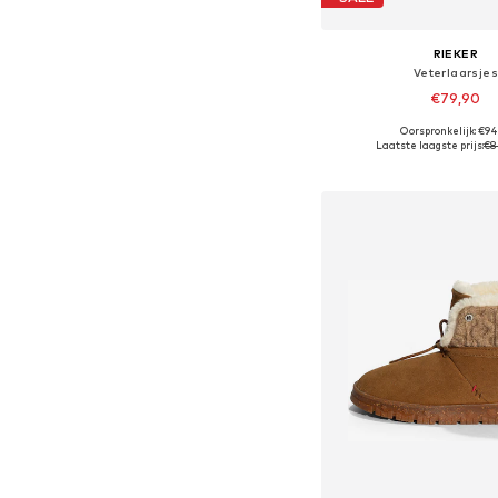
RIEKER
Veterlaarsjes
€79,90
Oorspronkelijk: €94
Beschikbare maten: 36, 37
Laatste laagste prijs:
€8
In winkelman