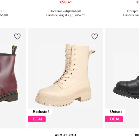
€58,41
€
0,00
Oorspronkelijk: €64,90
Oorspron
 maten
Beschikbare maten: 36, 37, 38, 39, 40, 41
Beschikbare mate
66,00
Laatste laagste prijs:
€52,11
Laatste laa
dje
In winkelmandje
In wi
Exclusief
Unisex
DEAL
DEAL
S
ABOUT YOU
B