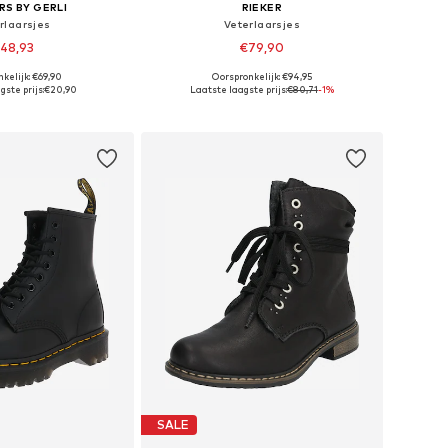
S BY GERLI
RIEKER
rlaarsjes
Veterlaarsjes
48,93
€79,90
kelijk: €69,90
Oorspronkelijk: €94,95
n: 36, 37, 38, 39, 40
Beschikbare maten: 36, 37, 38, 39, 40
gste prijs:
€20,90
Laatste laagste prijs:
€80,71
-1%
nkelmandje
In winkelmandje
SALE