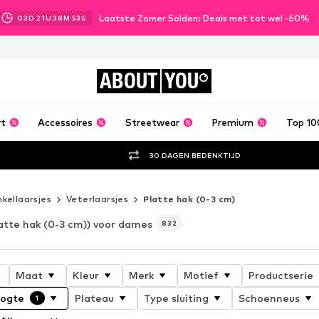
Laatste Zomer Solden: Deals met tot wel -60%
03
D
21
U
38
M
50
S
ABOUT
YOU
rt
Accessoires
Streetwear
Premium
Top 10
30 DAGEN BEDENKTIJD
nkellaarsjes
Veterlaarsjes
Platte hak (0-3 cm)
atte hak (0-3 cm)) voor dames
832
Maat
Kleur
Merk
Motief
Productserie
ogte
Plateau
Type sluiting
Schoenneus
1