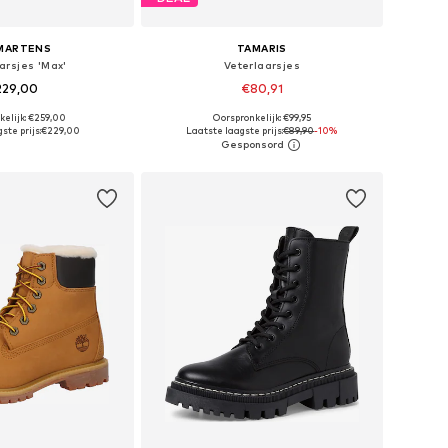
 MARTENS
TAMARIS
arsjes 'Max'
Veterlaarsjes
229,00
€80,91
kelijk: €259,00
Oorspronkelijk: €99,95
r in vele maten
Beschikbaar in vele maten
ste prijs:
€229,00
Laatste laagste prijs:
€89,90
-10%
nkelmandje
In winkelmandje