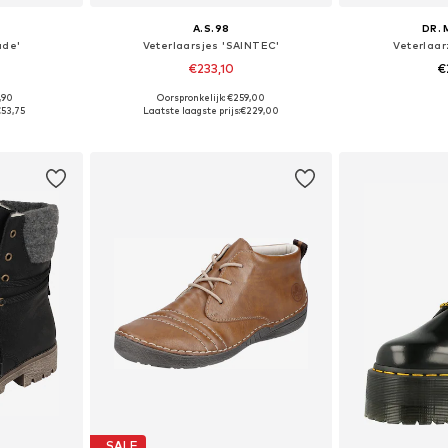
A.S.98
DR.
ade'
Veterlaarsjes 'SAINTEC'
Veterlaar
€233,10
€
,90
Oorspronkelijk: €259,00
38, 39, 40, 41
Beschikbaar in vele maten
Beschikbaa
€53,75
Laatste laagste prijs:
€229,00
dje
In winkelmandje
In wi
SALE