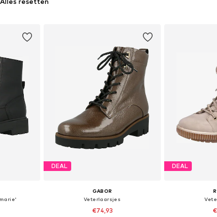
Alles resetten
DEAL
DEAL
GABOR
R
marie'
Veterlaarsjes
Vete
€74,93
€