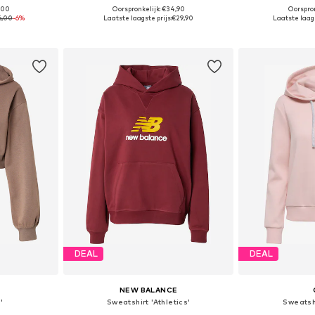
0,00
Oorspronkelijk: €34,90
Oorspron
, M, L, XL
Beschikbare maten: XS, S, M, L, XL
Beschikbaa
6,00
-6%
Laatste laagste prijs:
€29,90
Laatste laags
dje
In winkelmandje
In wi
DEAL
DEAL
NEW BALANCE
'
Sweatshirt 'Athletics'
Sweatsh