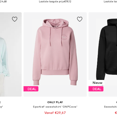
24,68
Laatste laagste prijs:
€19,12
Laatste laa
dje
In winkelmandje
In wi
Nieuw
DEAL
DEAL
E
ONLY PLAY
y'
Sportief sweatshirt 'ONPCava'
Sweatshi
Vanaf €29,67
€