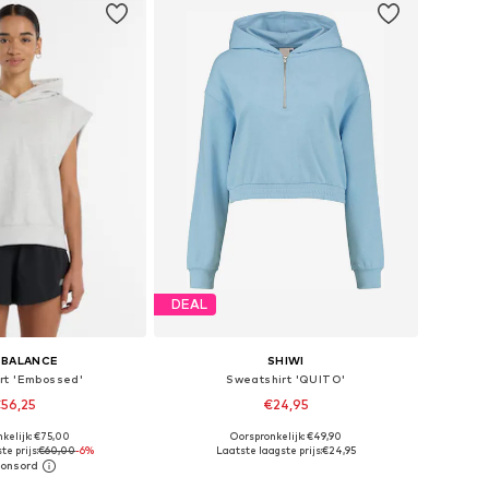
DEAL
 BALANCE
SHIWI
rt 'Embossed'
Sweatshirt 'QUITO'
56,25
€24,95
kelijk: €75,00
Oorspronkelijk: €49,90
aten: XS, S, M, XL
Beschikbare maten: S, M, L, XL
te prijs:
€60,00
-6%
Laatste laagste prijs:
€24,95
nkelmandje
In winkelmandje