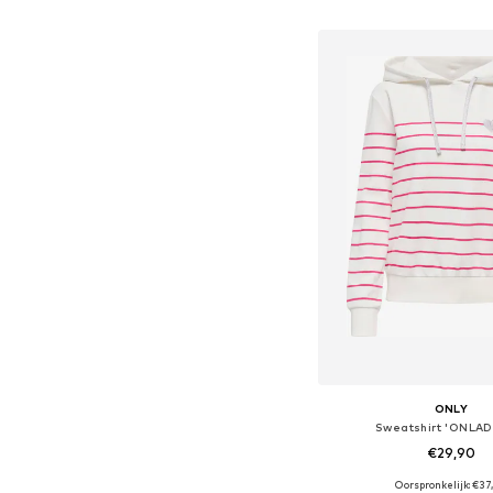
In winkelman
ONLY
Sweatshirt 'ONLAD
€29,90
Oorspronkelijk: €37
Beschikbare maten: XS, S