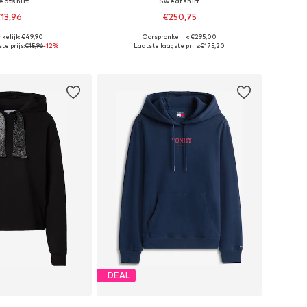
eatshirt
Sweatshirt
13,96
€250,75
kelijk: €49,90
Oorspronkelijk: €295,00
re maten: M, L
Beschikbare maten: XS, S, M, L, XL, XXL
te prijs:
€15,96
-12%
Laatste laagste prijs:
€175,20
nkelmandje
In winkelmandje
DEAL