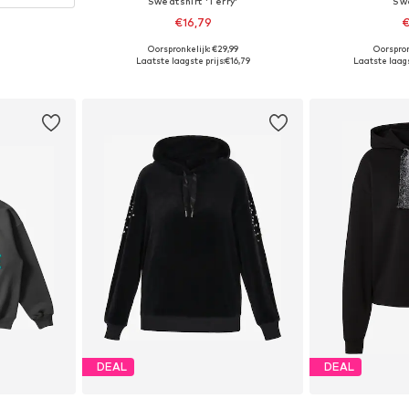
Sweatshirt 'Terry'
Sw
€16,79
€
+
3
Oorspronkelijk: €29,99
Oorspron
Beschikbare maten: XS, M, L, XL
Beschikba
Laatste laagste prijs:
€16,79
Laatste laags
In winkelmandje
In wi
DEAL
DEAL