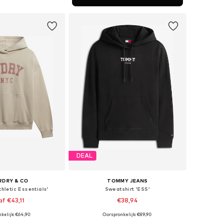
nkelmandje
DEAL
RDRY & CO
TOMMY JEANS
thletic Essentials'
Sweatshirt 'ESS'
f €43,11
€38,94
+
1
kelijk: €64,90
Oorspronkelijk: €89,90
: XS, S, M, L, XL, XXL
Beschikbare maten: XS, S, M, L