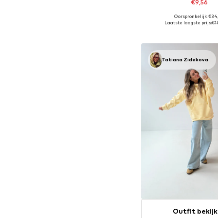
€9,56
Oorspronkelijk: €34
Beschikbare maten: S, M,
Laatste laagste prijs:
€1
In winkelman
Tatiana Zidekova
Outfit bekij