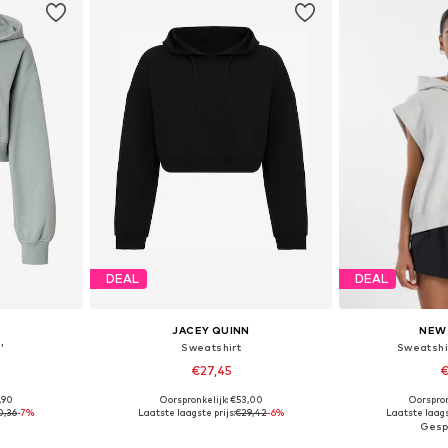
DEAL
DEAL
JACEY QUINN
NEW
'
Sweatshirt
Sweatshi
€27,45
€
+
4
,90
Oorspronkelijk: €53,00
Oorspron
 L, XL, XXL
Beschikbare maten: XS, S, M, L, XL
Beschikbare m
0,36
-7%
Laatste laagste prijs:
€29,42
-6%
Laatste laags
dje
In winkelmandje
In wi