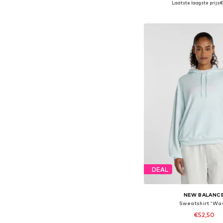
Laatste laagste prijs:
€
In winkelman
DEAL
NEW BALANC
Sweatshirt 'Wav
€52,50