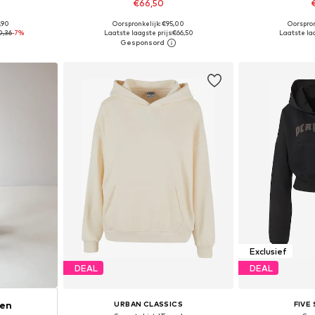
€66,50
,90
Oorspronkelijk: €95,00
Oorspron
 L, XL, XXL
Beschikbare maten: XS, S, M, L, XL
Beschikbare 
0,36
-7%
Laatste laagste prijs:
€66,50
Laatste laa
dje
In winkelmandje
In wi
Exclusief
DEAL
DEAL
ken
URBAN CLASSICS
FIVE