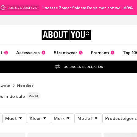
Laatste Zomer Solden: Deals met tot wel -60%
03
D
02
U
33
M
55
S
ABOUT
YOU
rt
Accessoires
Streetwear
Premium
Top 10
30 DAGEN BEDENKTIJD
twear
Hoodies
s in de sale
2.513
Maat
Kleur
Merk
Motief
Producteigen