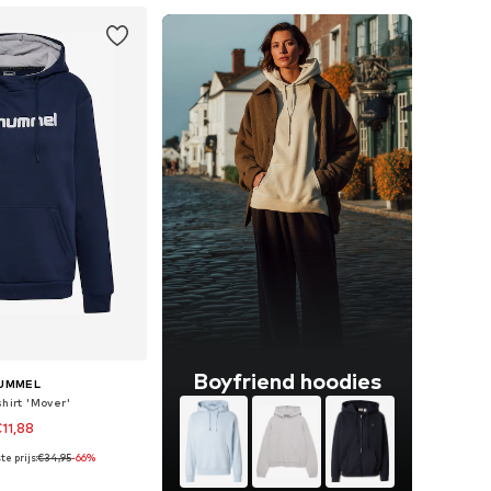
Boyfriend hoodies
UMMEL
hirt 'Mover'
11,88
e prijs:
€34,95
-66%
maten: S, M, L, XL