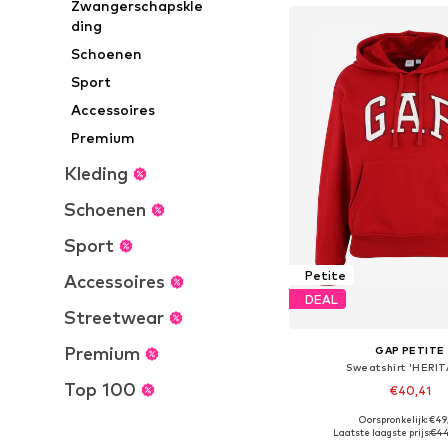
Zwangerschapskle
ding
Schoenen
Sport
Accessoires
Premium
Kleding
Schoenen
Sport
Petite
Accessoires
DEAL
Streetwear
Premium
GAP PETITE
Sweatshirt 'HERI
Top 100
€40,41
Oorspronkelijk: €49
Beschikbare maten: XS,
Laatste laagste prijs:
€44