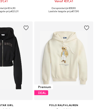
€31,41
Vanaf €31,41
+
1
kelijk: €34,90
Oorspronkelijk: €59,90
maten: XS, S, M, L
Beschikbaar in vele maten
gste prijs:
€23,31
Laatste laagste prijs:
€17,90
nkelmandje
In winkelmandje
Premium
DEAL
 STAR GIRL
POLO RALPH LAUREN