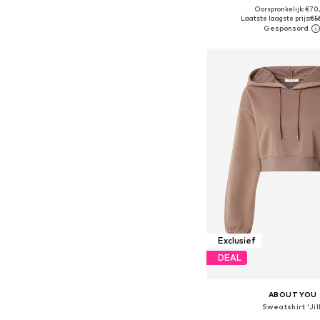
Oorspronkelijk: €7
Beschikbare maten: XS, S
Laatste laagste prijs:
€5
In winkelman
Exclusief
DEAL
ABOUT YOU
Sweatshirt 'Jill