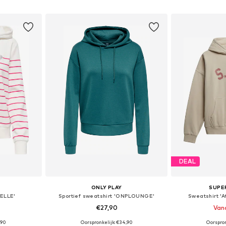
dje
In winkelmandje
In wi
DEAL
ONLY PLAY
SUPE
ELLE'
Sportief sweatshirt 'ONPLOUNGE'
Sweatshirt 'A
€27,90
Vana
+
9
,90
Oorspronkelijk: €34,90
Oorspron
, M, L, XL
Beschikbare maten: XS, S, M, L, XL
Beschikbare maten