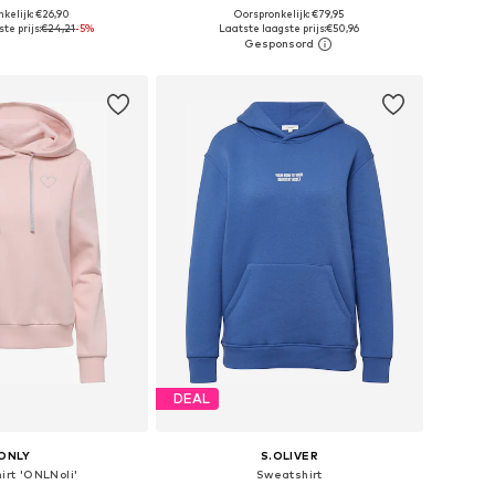
+
2
kelijk: €26,90
Oorspronkelijk: €79,95
r in vele maten
Beschikbare maten: S, M, L, XL, XXL, XXXL
te prijs:
€24,21
-5%
Laatste laagste prijs:
€50,96
nkelmandje
In winkelmandje
DEAL
ONLY
S.OLIVER
irt 'ONLNoli'
Sweatshirt