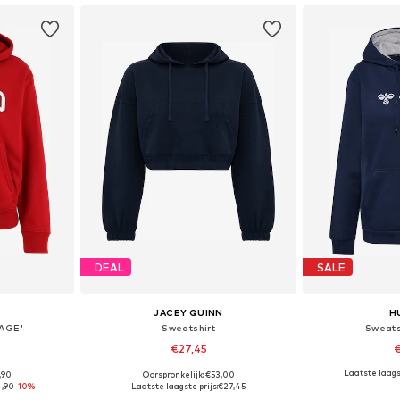
DEAL
SALE
JACEY QUINN
H
TAGE'
Sweatshirt
Sweats
€27,45
€
+
3
Laatste laagst
,90
Oorspronkelijk: €53,00
 S, M, L
Beschikbare maten: XS, S, M, L, XL
Beschikbare 
,90
-10%
Laatste laagste prijs:
€27,45