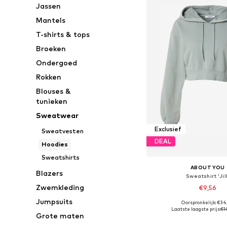
Jassen
Mantels
T-shirts & tops
Broeken
Ondergoed
Rokken
Blouses &
tunieken
Sweatwear
Exclusief
Sweatvesten
DEAL
Hoodies
Sweatshirts
ABOUT YOU
Blazers
Sweatshirt 'Jill
Zwemkleding
€9,56
Jumpsuits
Oorspronkelijk: €34
Beschikbare maten: S, M,
Laatste laagste prijs:
€1
Grote maten
In winkelman