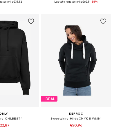
gste prijs:
€39,92
Laatste laagste prijs:
€62,91
-38%
nkelmandje
In winkelmandje
DEAL
ONLY
DEPROC
rt 'ONLBEST'
Sweatshirt 'HildaCMYK II WMN'
22,87
€50,96