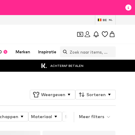
BE
NL
0
Merken
Inspiratie
ACHTERAF BETALEN
Weergeven
Sorteren
schappen
Materiaal
Speciaal assortiment
Meer filters
Detai