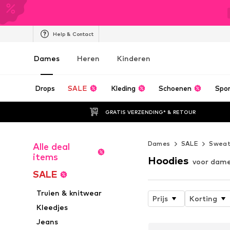
Help & Contact
Dames
Heren
Kinderen
Drops
SALE
Kleding
Schoenen
Spo
GRATIS VERZENDING* & RETOUR
Dames
SALE
Swea
Alle deal
items
Hoodies
voor dame
SALE
Truien & knitwear
Prijs
Korting
Kleedjes
Jeans