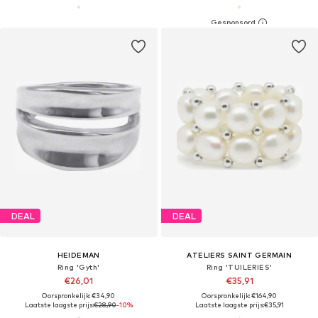
DEAL
DEAL
HEIDEMAN
ATELIERS SAINT GERMAIN
Ring 'Gyth'
Ring 'TUILERIES'
€26,01
€35,91
Oorspronkelijk: €34,90
Oorspronkelijk: €164,90
Laatste laagste prijs:
€28,90
-10%
Laatste laagste prijs:
€35,91