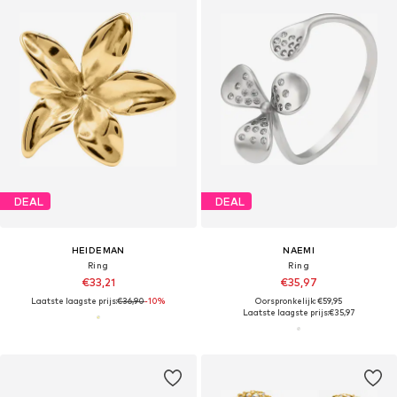
DEAL
DEAL
HEIDEMAN
NAEMI
Ring
Ring
€33,21
€35,97
Laatste laagste prijs:
€36,90
-10%
Oorspronkelijk: €59,95
Laatste laagste prijs:
€35,97