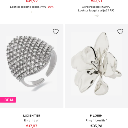
€39,99
€53,91
Laatste laagste prijs:
€49,99
-20%
Oorspronkelijk: €59,90
Laatste laagste prijs:
€47,92
DEAL
LUXENTER
PILGRIM
Ring 'Idoi'
Ring ' Lunith '
€17,87
€35,96