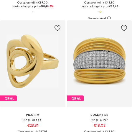
Oorspronkelijk: €89,00
Oorspronkelijk: €49,90
Laatste laagste prijs:
€56,91
-5%
Laatste laagste prijs:
€37,43
DEAL
DEAL
PILGRIM
LUXENTER
Ring 'Diego'
Ring 'Lilfu'
€23,31
€18,02
Oorspronkelijk: €37,95
Oorspronkelijk: €49,90