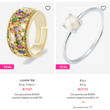
DEAL
DEAL
LUXENTER
ELLI
Ring 'Fabeu'
Ring
€17,87
€27,92
Oorspronkelijk: €49,90
Oorspronkelijk: €39,90
Laatste laagste prijs:
€17,87
Laatste laagste prijs:
€24,43