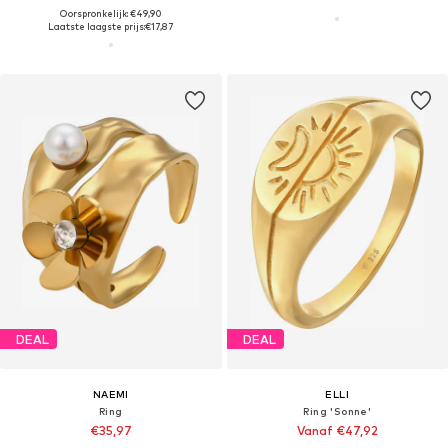
Oorspronkelijk: €49,90
Laatste laagste prijs:
€17,87
DEAL
DEAL
NAEMI
ELLI
Ring
Ring 'Sonne'
€35,97
Vanaf €47,92