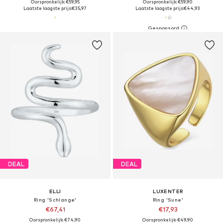
Oorspronkelijk: €59,95
Oorspronkelijk: €59,90
Laatste laagste prijs:
€35,97
Laatste laagste prijs:
€44,93
DEAL
DEAL
ELLI
LUXENTER
Ring 'Schlange'
Ring 'Sune'
€67,41
€17,93
Oorspronkelijk: €74,90
Oorspronkelijk: €49,90