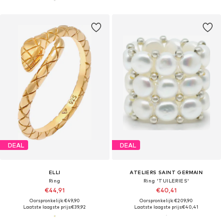
DEAL
DEAL
ELLI
ATELIERS SAINT GERMAIN
Ring
Ring 'TUILERIES'
€44,91
€40,41
Oorspronkelijk: €49,90
Oorspronkelijk: €209,90
Laatste laagste prijs:
€39,92
Laatste laagste prijs:
€40,41