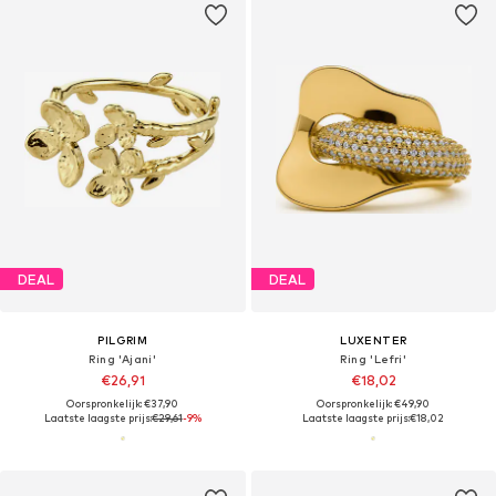
DEAL
DEAL
PILGRIM
LUXENTER
Ring 'Ajani'
Ring 'Lefri'
€26,91
€18,02
Oorspronkelijk: €37,90
Oorspronkelijk: €49,90
Laatste laagste prijs:
€29,61
-9%
Laatste laagste prijs:
€18,02