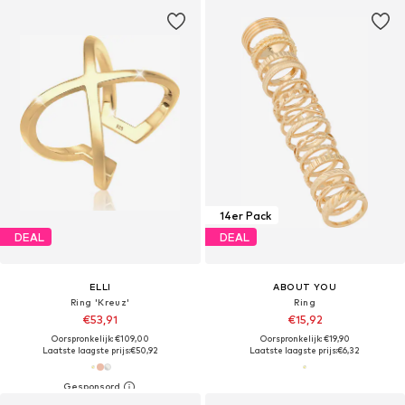
14er Pack
DEAL
DEAL
ELLI
ABOUT YOU
Ring 'Kreuz'
Ring
€53,91
€15,92
Oorspronkelijk: €109,00
Oorspronkelijk: €19,90
Laatste laagste prijs:
€50,92
Laatste laagste prijs:
€6,32