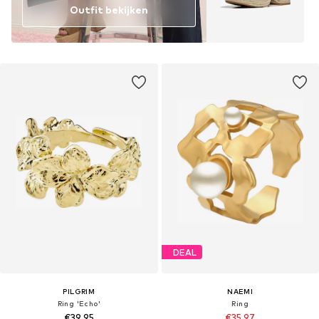
Outfit bekijken
DEAL
PILGRIM
NAEMI
Ring 'Echo'
Ring
€39,95
€35,97