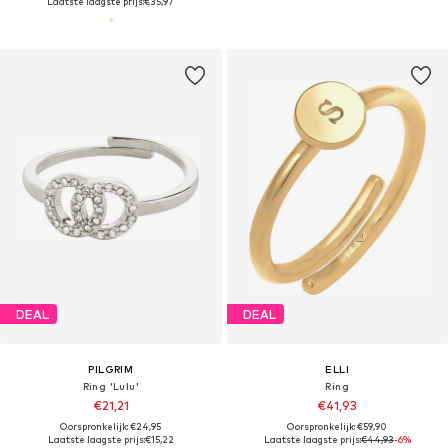
Laatste laagste prijs:
€35,97
DEAL
DEAL
PILGRIM
ELLI
Ring 'Lulu'
Ring
€21,21
€41,93
Oorspronkelijk: €24,95
Oorspronkelijk: €59,90
Laatste laagste prijs:
€15,22
Laatste laagste prijs:
€44,93
-6%