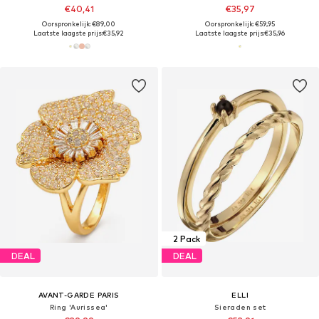
€40,41
€35,97
Oorspronkelijk: €89,00
Oorspronkelijk: €59,95
Laatste laagste prijs:
€35,92
Laatste laagste prijs:
€35,96
2 Pack
DEAL
DEAL
AVANT-GARDE PARIS
ELLI
Ring 'Aurissea'
Sieraden set