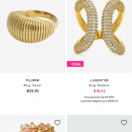
DEAL
PILGRIM
LUXENTER
Ring 'Xena'
Ring 'Rudma'
€39,95
€18,02
Oorspronkelijk: €49,90
Laatste laagste prijs:
€18,02