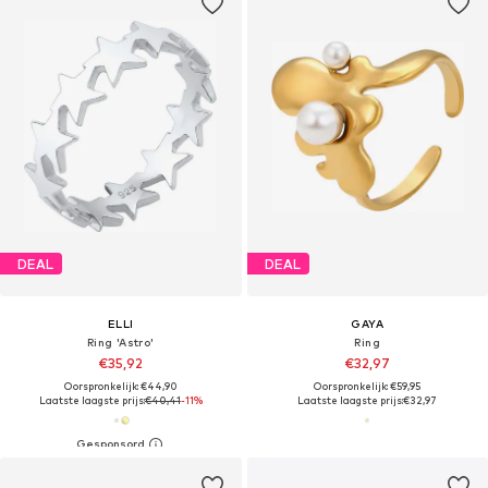
DEAL
DEAL
ELLI
GAYA
Ring 'Astro'
Ring
€35,92
€32,97
Oorspronkelijk: €44,90
Oorspronkelijk: €59,95
Laatste laagste prijs:
€40,41
-11%
Laatste laagste prijs:
€32,97