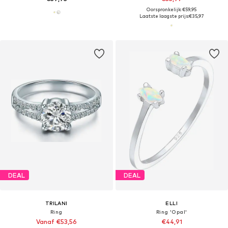
Oorspronkelijk: €59,95
Laatste laagste prijs:
€35,97
DEAL
DEAL
TRILANI
ELLI
Ring
Ring 'Opal'
Vanaf €53,56
€44,91