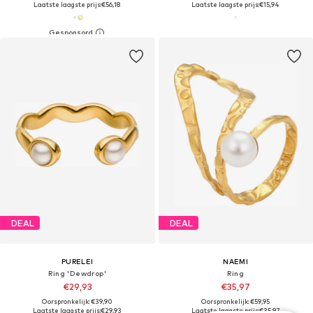
Laatste laagste prijs:
€56,18
Laatste laagste prijs:
€15,94
DEAL
DEAL
PURELEI
NAEMI
Ring 'Dewdrop'
Ring
€29,93
€35,97
Oorspronkelijk: €39,90
Oorspronkelijk: €59,95
Laatste laagste prijs:
€29,93
Laatste laagste prijs:
€35,97