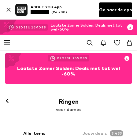
ABOUT YOU App
Ga naar de app
(152.700)
Laatste Zomer Solden: Deals met tot
02
D
23
U
26
M
07
S
wel -60%
02
D
23
U
26
M
07
S
Laatste Zomer Solden: Deals met tot wel
-60%
Ringen
voor dames
Alle items
Jouw deals
3.433