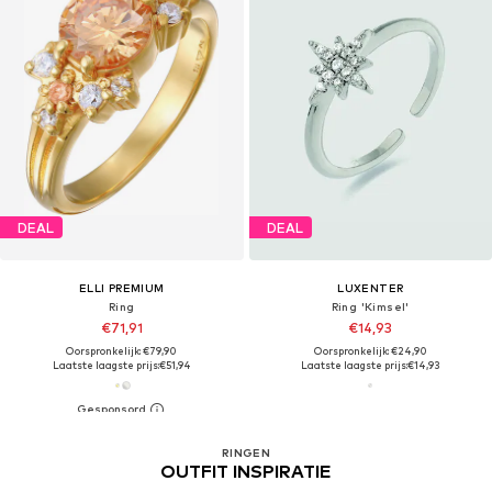
DEAL
DEAL
ELLI PREMIUM
LUXENTER
Ring
Ring 'Kimsel'
€71,91
€14,93
Oorspronkelijk: €79,90
Oorspronkelijk: €24,90
Laatste laagste prijs:
€51,94
Laatste laagste prijs:
€14,93
RINGEN
OUTFIT INSPIRATIE