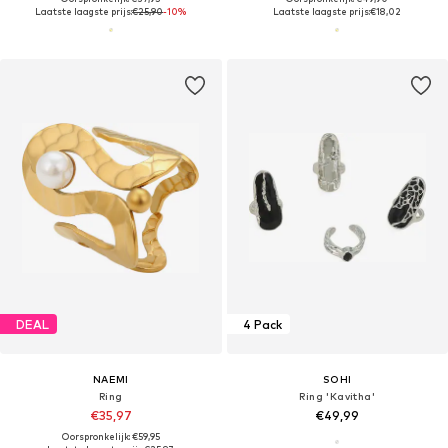
Laatste laagste prijs:
€25,90
-10%
Laatste laagste prijs:
€18,02
DEAL
4 Pack
NAEMI
SOHI
Ring
Ring 'Kavitha'
€35,97
€49,99
Oorspronkelijk: €59,95