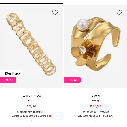
13er Pack
DEAL
DEAL
ABOUT YOU
GAYA
Ring
Ring
€6,36
€32,97
Oorspronkelijk: €19,90
Oorspronkelijk: €59,95
Laatste laagste prijs:
€6,95
-8%
Laatste laagste prijs:
€32,97