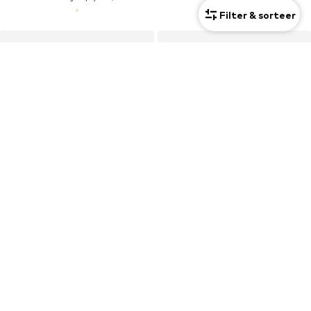
Filter & sorteer
DEAL
2 Pack
LUXENTER
PILGRIM
Ring 'Lidat'
Ring ' Sky '
€17,87
€34,16
Oorspronkelijk: €49,90
Laatste laagste prijs:
€17,87