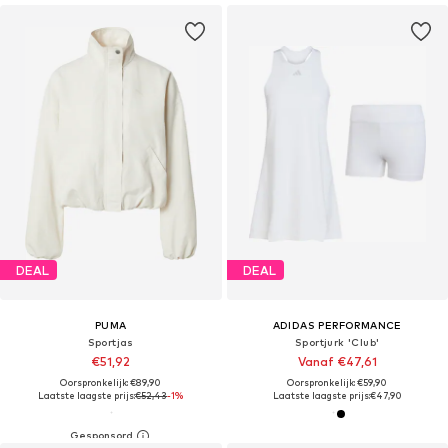
DEAL
DEAL
PUMA
ADIDAS PERFORMANCE
Sportjas
Sportjurk 'Club'
€51,92
Vanaf €47,61
Oorspronkelijk: €89,90
Oorspronkelijk: €59,90
Laatste laagste prijs:
€52,43
-1%
Laatste laagste prijs:
€47,90