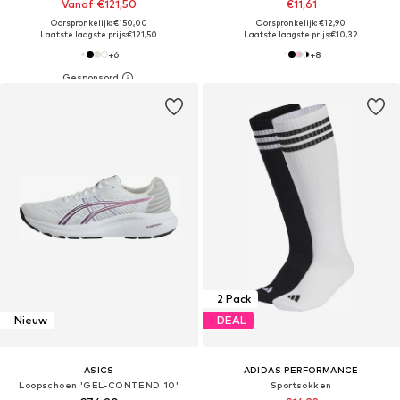
Vanaf €121,50
€11,61
Oorspronkelijk: €150,00
Oorspronkelijk: €12,90
Laatste laagste prijs:
€121,50
Laatste laagste prijs:
€10,32
+
6
+
8
2 Pack
Nieuw
DEAL
ASICS
ADIDAS PERFORMANCE
Loopschoen 'GEL-CONTEND 10'
Sportsokken