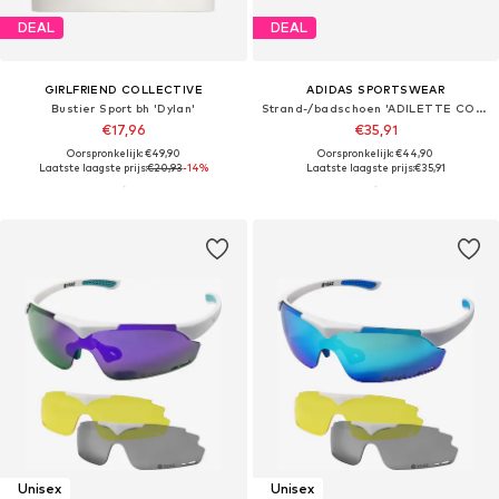
DEAL
DEAL
GIRLFRIEND COLLECTIVE
ADIDAS SPORTSWEAR
Bustier Sport bh 'Dylan'
Strand-/badschoen 'ADILETTE COMFORT 2.0'
€17,96
€35,91
Oorspronkelijk: €49,90
Oorspronkelijk: €44,90
Laatste laagste prijs:
€20,93
-14%
Laatste laagste prijs:
€35,91
Unisex
Unisex