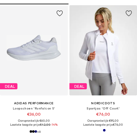
DEAL
DEAL
ADIDAS PERFORMANCE
NORDICDOTS
Loopschoen 'Runfalcon 5'
Sportjas 'Off Court'
€36,00
€76,00
Oorspronkelijk: €60,00
Oorspronkelijk: €95,00
Laatste laagste prijs:
€42,00
-14%
Laatste laagste prijs:
€76,00
+
6