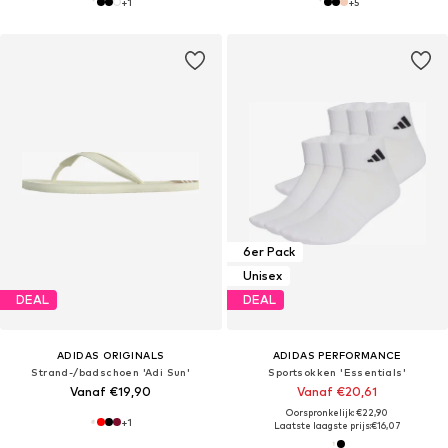
+
1
+
5
6er Pack
Unisex
DEAL
DEAL
ADIDAS ORIGINALS
ADIDAS PERFORMANCE
Strand-/badschoen 'Adi Sun'
Sportsokken 'Essentials'
Vanaf €19,90
Vanaf €20,61
Oorspronkelijk: €22,90
+
1
Laatste laagste prijs:
€16,07