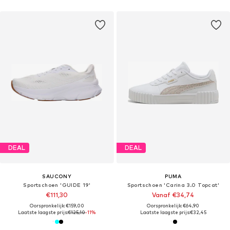
DEAL
DEAL
SAUCONY
PUMA
Sportschoen 'GUIDE 19'
Sportschoen 'Carina 3.0 Topcat'
€111,30
Vanaf €34,74
Oorspronkelijk: €159,00
Oorspronkelijk: €64,90
Laatste laagste prijs:
€125,10
-11%
Laatste laagste prijs:
€32,45