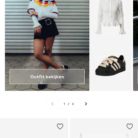
Outfit bekijken
1
/
3