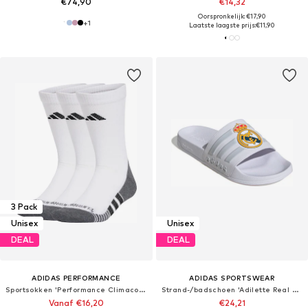
€74,90
€14,32
Oorspronkelijk: €17,90
+
1
Laatste laagste prijs:
€11,90
3 Pack
Unisex
Unisex
DEAL
DEAL
ADIDAS PERFORMANCE
ADIDAS SPORTSWEAR
Sportsokken 'Performance Climacool'
Strand-/badschoen 'Adilette Real Madrid'
Vanaf €16,20
€24,21