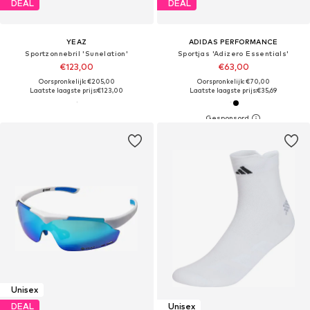
DEAL
DEAL
YEAZ
ADIDAS PERFORMANCE
Sportzonnebril 'Sunelation'
Sportjas 'Adizero Essentials'
€123,00
€63,00
Oorspronkelijk: €205,00
Oorspronkelijk: €70,00
Laatste laagste prijs:
€123,00
Laatste laagste prijs:
€35,69
Unisex
DEAL
Unisex