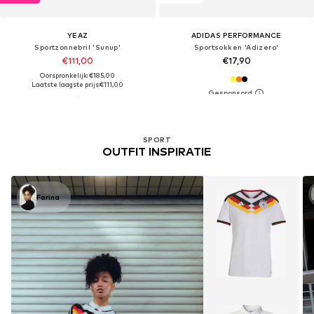
YEAZ
ADIDAS PERFORMANCE
Sportzonnebril 'Sunup'
Sportsokken 'Adizero'
€111,00
€17,90
Oorspronkelijk: €185,00
Laatste laagste prijs:
€111,00
SPORT
OUTFIT INSPIRATIE
Farina