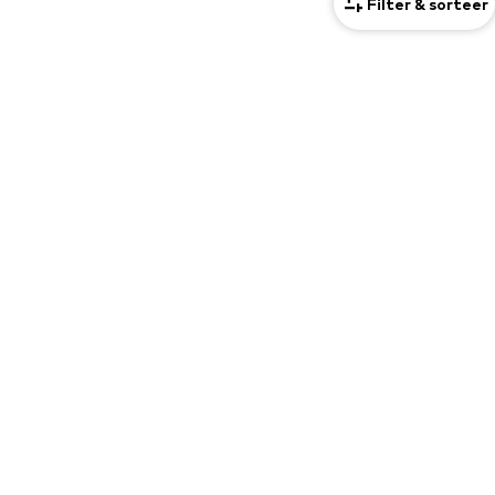
Filter & sorteer
+
4
VIND DE JUISTE PASVORM
Sport gidsen