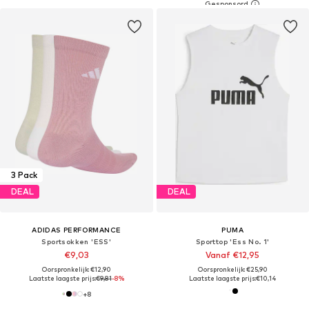
3 Pack
DEAL
DEAL
ADIDAS PERFORMANCE
PUMA
Sportsokken 'ESS'
Sporttop 'Ess No. 1'
€9,03
Vanaf €12,95
Oorspronkelijk: €12,90
Oorspronkelijk: €25,90
Laatste laagste prijs:
€9,81
-8%
Laatste laagste prijs:
€10,14
+
8