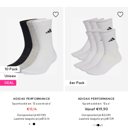
10 Pack
Unisex
DEAL
6er Pack
ADIDAS PERFORMANCE
ADIDAS PERFORMANCE
Sportsokken 'Essentials'
Sportsokken 'Ess'
€13,14
Vanaf €19,90
Oorspronkelijk: €37,90
Oorspronkelijk: €22,90
Laatste laagste prijs:
€13,14
Laatste laagste prijs:
€17,91
+
1