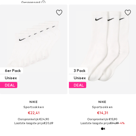
6er Pack
3 Pack
Unisex
Unisex
DEAL
DEAL
NIKE
NIKE
Sportsokken
Sportsokken
€22,41
€14,31
Oorspronkelijk: €24,90
Oorspronkelijk: €15,90
Laatste laagste prijs:
€20,69
Laatste laagste prijs:
€14,99
-4%