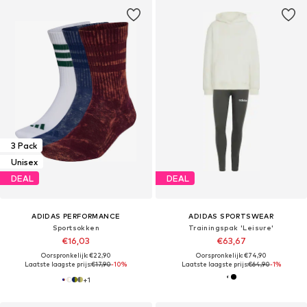
3 Pack
Unisex
DEAL
DEAL
ADIDAS PERFORMANCE
ADIDAS SPORTSWEAR
Sportsokken
Trainingspak 'Leisure'
€16,03
€63,67
Oorspronkelijk: €22,90
Oorspronkelijk: €74,90
Laatste laagste prijs:
€17,90
-10%
Laatste laagste prijs:
€64,90
-1%
+
1