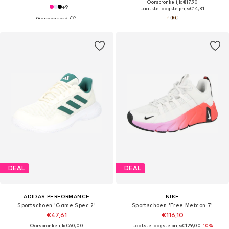
Oorspronkelijk: €17,90
+
9
Laatste laagste prijs:
€14,31
DEAL
DEAL
ADIDAS PERFORMANCE
NIKE
Sportschoen 'Game Spec 2'
Sportschoen 'Free Metcon 7'
€47,61
€116,10
Oorspronkelijk: €60,00
Laatste laagste prijs:
€129,00
-10%