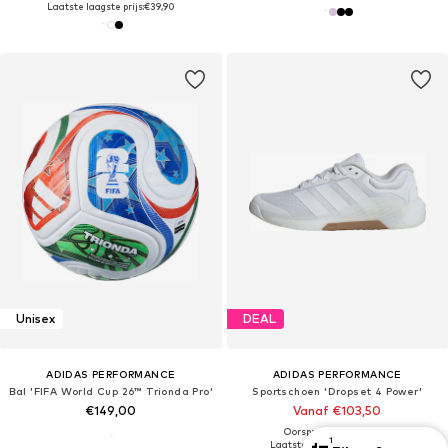
Laatste laagste prijs:
€39,90
Unisex
DEAL
ADIDAS PERFORMANCE
ADIDAS PERFORMANCE
Bal 'FIFA World Cup 26™ Trionda Pro'
Sportschoen 'Dropset 4 Power'
€149,00
Vanaf €103,50
Oorspronkelijk: €129,00
1
Laatste laagste prijs:
€103,20