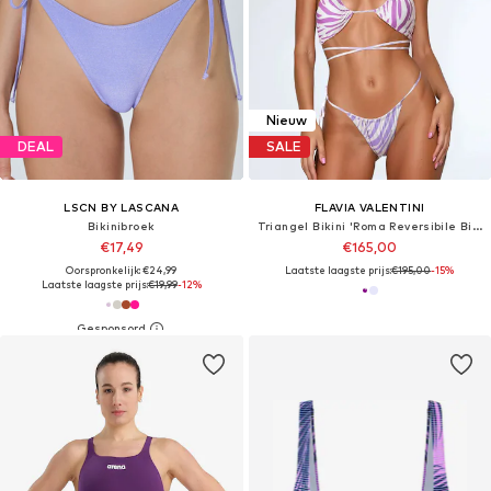
Nieuw
DEAL
SALE
LSCN BY LASCANA
FLAVIA VALENTINI
Bikinibroek
Triangel Bikini 'Roma Reversibile Bikini Set - Africa Purple/ Africa Lilac'
€17,49
€165,00
Oorspronkelijk: €24,99
Laatste laagste prijs:
€195,00
-15%
Laatste laagste prijs:
€19,99
-12%