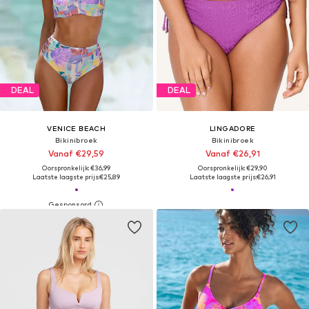
DEAL
DEAL
VENICE BEACH
LINGADORE
Bikinibroek
Bikinibroek
Vanaf €29,59
Vanaf €26,91
Oorspronkelijk: €36,99
Oorspronkelijk: €29,90
Laatste laagste prijs:
€25,89
Laatste laagste prijs:
€26,91