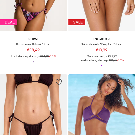
DEAL
SALE
SHIWI
LINGADORE
Bandeau Bikini 'Zoe'
Bikinibroek 'Purple Pulse'
€58,49
€13,99
Laatste laagste prijs:
€64,99
-10%
Oorspronkelijk: €27,99
Laatste laagste prijs:
€16,79
-16%