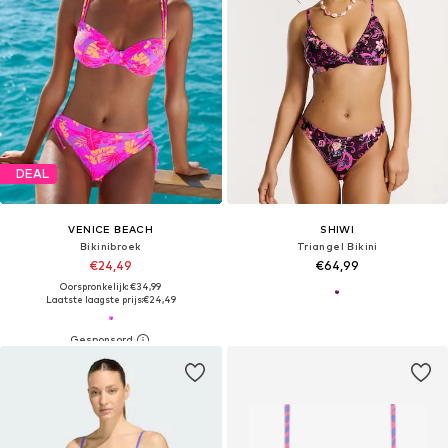
DEAL
VENICE BEACH
SHIWI
Bikinibroek
Triangel Bikini
€24,49
€64,99
Oorspronkelijk: €34,99
Laatste laagste prijs:
€24,49