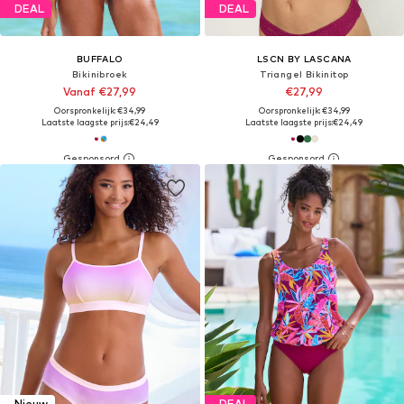
DEAL
DEAL
BUFFALO
LSCN BY LASCANA
Bikinibroek
Triangel Bikinitop
Vanaf €27,99
€27,99
Oorspronkelijk: €34,99
Oorspronkelijk: €34,99
Laatste laagste prijs:
€24,49
Laatste laagste prijs:
€24,49
Nieuw
DEAL