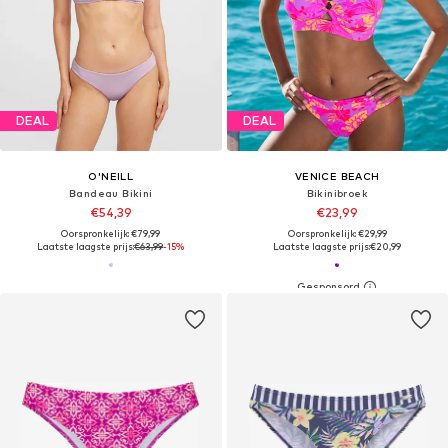
DEAL
DEAL
O'NEILL
VENICE BEACH
Bandeau Bikini
Bikinibroek
€54,39
€23,99
Oorspronkelijk: €79,99
Oorspronkelijk: €29,99
Laatste laagste prijs:
€63,99
-15%
Laatste laagste prijs:
€20,99