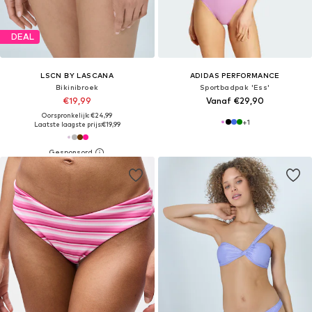
DEAL
LSCN BY LASCANA
ADIDAS PERFORMANCE
Bikinibroek
Sportbadpak 'Ess'
€19,99
Vanaf €29,90
Oorspronkelijk: €24,99
+
1
Laatste laagste prijs:
€19,99