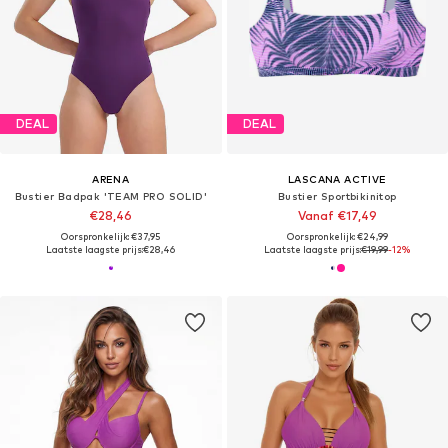
DEAL
DEAL
ARENA
LASCANA ACTIVE
Bustier Badpak 'TEAM PRO SOLID'
Bustier Sportbikinitop
€28,46
Vanaf €17,49
Oorspronkelijk: €37,95
Oorspronkelijk: €24,99
Laatste laagste prijs:
€28,46
Laatste laagste prijs:
€19,99
-12%