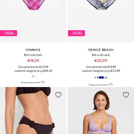
DEAL
DEAL
VIVANCE
VENICE BEACH
Bikinibroek
Bikinibroek
€18,39
€20,99
Oorspronkelijk: €22,99
Oorspronkelijk: €29,99
Laatste laagste prijs:
€18,39
Laatste laagste prijs:
€20,99
+
3