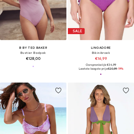
SALE
B BY TED BAKER
LINGADORE
Bustier Badpak
Bikinibroek
€128,00
€16,99
Oorspronkelijk: €34,99
Laatste laagste prijs:
€20,99
-19%