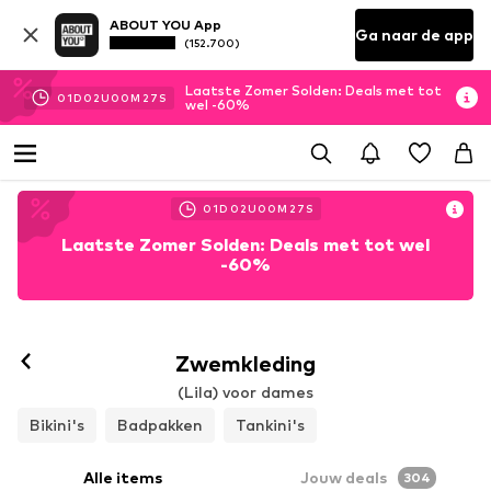
ABOUT YOU App
Ga naar de app
(152.700)
Laatste Zomer Solden: Deals met tot
01
D
02
U
00
M
23
S
wel -60%
01
D
02
U
00
M
23
S
Laatste Zomer Solden: Deals met tot wel
-60%
Volgen
Zwemkleding
(Lila) voor dames
Bikini's
Badpakken
Tankini's
Alle items
Jouw deals
304