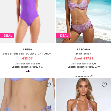
DEAL
DEAL
ARENA
LASCANA
Bustier Badpak 'SOLID LIGHTDROP'
Bikinibroek
€23,07
Vanaf €27,99
Oorspronkelijk: €32,95
Oorspronkelijk: €34,99
Laatste laagste prijs:
€23,07
Laatste laagste prijs:
€24,49