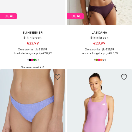
DEAL
DEAL
SUNSEEKER
LASCANA
Bikinibroek
Bikinibroek
€23,99
€23,99
Oorspronkelijk: €29,99
Oorspronkelijk: €29,99
Laatste laagste prijs:
€20,99
Laatste laagste prijs:
€20,99
+
2
+
1