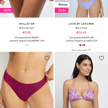
Nieuw
DEAL
DEAL
HOLLISTER
LSCN BY LASCANA
Bikinibroek
Bikinitop
€9,95
€24,49
Oorspronkelijk: €19,90
Oorspronkelijk: €34,99
Laatste laagste prijs:
€11,94
-16%
Laatste laagste prijs:
€24,49