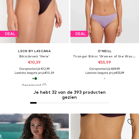
DEAL
DEAL
LSCN BY LASCANA
O'NEILL
Bikinibroek 'Nele'
Triangel Bikini 'Women of the Wave Cancun'
€10,39
€55,99
Oorspronkelijk: €12,99
Oorspronkelijk: €69,99
Laatste laagste prijs:
€10,39
Laatste laagste prijs:
€55,99
Je hebt 32 van de 393 producten
gezien