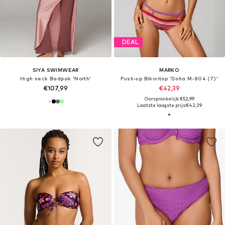
DEAL
SIYA SWIMWEAR
MARKO
High neck Badpak 'North'
Push-up Bikinitop 'Doha M-804 (7)'
€107,99
€42,39
Oorspronkelijk: €52,99
Laatste laagste prijs:
€42,39