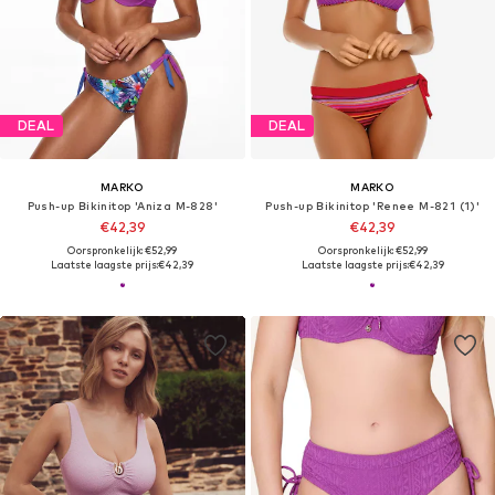
DEAL
DEAL
MARKO
MARKO
Push-up Bikinitop 'Aniza M-828'
Push-up Bikinitop 'Renee M-821 (1)'
€42,39
€42,39
Oorspronkelijk: €52,99
Oorspronkelijk: €52,99
Laatste laagste prijs:
€42,39
Laatste laagste prijs:
€42,39