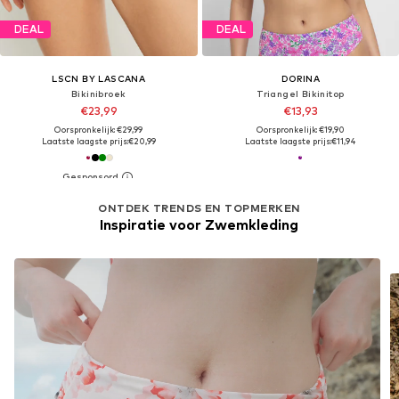
DEAL
DEAL
LSCN BY LASCANA
DORINA
Bikinibroek
Triangel Bikinitop
€23,99
€13,93
Oorspronkelijk: €29,99
Oorspronkelijk: €19,90
Laatste laagste prijs:
€20,99
Laatste laagste prijs:
€11,94
ONTDEK TRENDS EN TOPMERKEN
Inspiratie voor Zwemkleding