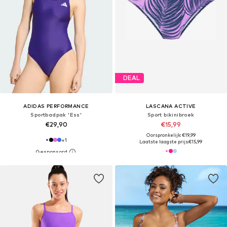
DEAL
ADIDAS PERFORMANCE
LASCANA ACTIVE
Sportbadpak 'Ess'
Sport bikinibroek
€29,90
€15,99
Oorspronkelijk: €19,99
+
1
Laatste laagste prijs:
€15,99