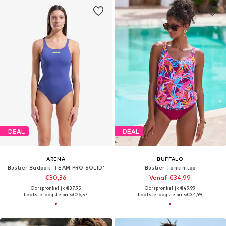
DEAL
DEAL
ARENA
BUFFALO
Bustier Badpak 'TEAM PRO SOLID'
Bustier Tankinitop
€30,36
Vanaf €34,99
Oorspronkelijk: €37,95
Oorspronkelijk: €49,99
Laatste laagste prijs:
€26,57
Laatste laagste prijs:
€34,99