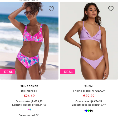
DEAL
DEAL
SUNSEEKER
SHIWI
Bikinibroek
Triangel Bikini 'BEAU'
€24,49
€49,49
Oorspronkelijk: €34,99
Oorspronkelijk: €54,99
Laatste laagste prijs:
€24,49
Laatste laagste prijs:
€49,49
+
1