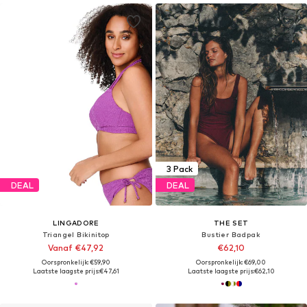
3 Pack
DEAL
DEAL
LINGADORE
THE SET
Triangel Bikinitop
Bustier Badpak
Vanaf €47,92
€62,10
Oorspronkelijk: €59,90
Oorspronkelijk: €69,00
Laatste laagste prijs:
€47,61
Laatste laagste prijs:
€62,10